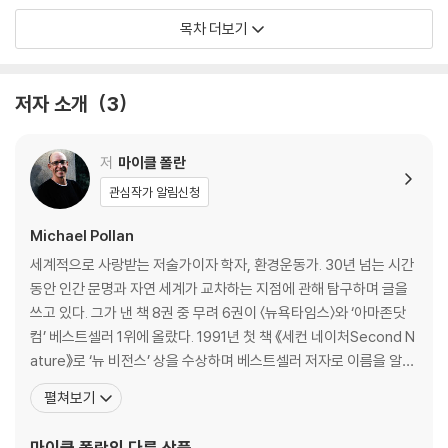
2부: 파탄
목차 더보기
종결부
4장 여행기: 지하 세계로의 여행
저자 소개
3
여행 1: LSD
여행 2: 실로시빈
여행 3: 5-메톡시디메틸트립타민(혹은 두꺼비 독)
저
마이클 폴란
관심작가 알림신청
5장 신경과학: 사이키델릭을 복용한 뇌
Michael Pollan
6장 여행 치료: 정신치료에서 사이키델릭
세계적으로 사랑받는 저술가이자 학자, 환경운동가. 30년 넘는 시간
1: 죽음
동안 인간 문명과 자연 세계가 교차하는 지점에 관해 탐구하며 글을
2: 중독
쓰고 있다. 그가 낸 책 8권 중 무려 6권이 〈뉴욕타임스〉와 ‘아마존닷
3: 우울증
컴’ 베스트셀러 1위에 올랐다. 1991년 첫 책 《세컨 네이처Second N
ature》로 ‘뉴 비전스’ 상을 수상하며 베스트셀러 저자로 이름을 알린
종결부: 나의 디폴트 모드 네트워크 만나기
폴란은 이 책 《욕망하는 식물》이 미국 서점연합회와 아마존닷컴이
펼쳐보기
에필로그: 신경 다양성에 대한 찬사
각각 선정하는 ‘올해의 책’에 오르며 21세기 미국을 대표하는 저술가
로 부상했다. 뒤이어 출간한 《잡식동물의 딜레마The Omnivore’s
마이클 폴란
의 다른 상품