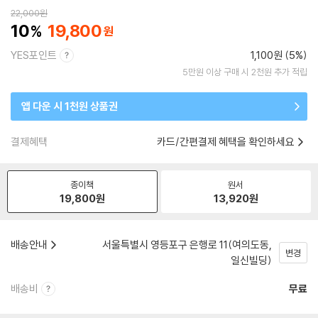
22,000
원
10
19,800
YES포인트
1,100원 (5%)
5만원 이상 구매 시 2천원 추가 적립
앱 다운 시 1천원 상품권
결제혜택
카드/간편결제 혜택을 확인하세요
종이책
원서
19,800
원
13,920
원
배송안내
서울특별시 영등포구 은행로 11(여의도동,
변경
일신빌딩)
배송비
무료