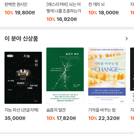
사이키델릭의 미래
완벽한 원시인
[예스리커버] 뇌는 어
천 개의 뇌
지
폴란은 사이키델릭이 제도권으로 다시 들어오기를 바란다고 했지만, 이것
떻게 나를 조종하는가
10
19,800
10
18,000
1
%
%
원
원
이 마약으로 규정되어서는 안 된다고 주장하지는 않는다. 실제로 사이키델
10
16,920
%
원
릭은 술이나 담배에 비해 중독성이 낮고, 신체 및 정신에 대한 유해 정도가
과장된 측면은 있지만 그렇다 하더라도 이를 전면적으로 합법화해서 누구
나 쓸 수 있도록 만들어서는 안 될 것이다. 다만 정치적인 이유로 금지되는
이 분야 신상품
바람에 유용한 치료제로 사용될 기회마저 박탈하는 것은 지나치게 가혹한
처사임이 분명하다.
현재 진행 중인 사이키델릭 관련 임상시험은 수십 건에 달하고, 임페리얼
칼리지 런던, 존스 홉킨스, UC 버클리, 마운트시나이 아이칸의과대학 등
유수 기관에서 사이키델릭 전담 연구 센터를 운영하고 있다. 엄격한 임상
시험을 통한 검증을 거쳐, 통제된 환경에서 가이드의 지도하에 선별된 사
람들에게 투여된다면, 사이키델릭은 오랜 굴레에서 벗어나, 정신질환으로
고통받는 현대인들에게 단비와 같은 약물로 자리매김할 수 있지 않을까?
“전작 『욕망하는 식물』에서 향정신성 약물의 세계를 탐험했던 마이클 폴
지능 파산 (큰글자책)
슬픔의 발견
기억을 바꾸는 법
지
란은 대담하면서도 흥미진진한 이번 책에서 이에 대해 좀 더 깊숙이 파고
35,000
10
17,820
10
22,320
1
%
%
원
원
원
든다. 그는 한 세기도 더 전에 의식의 경계가 훨씬 더 넓으리라 생각했던 윌
리엄 제임스의 사상에 따라 자신을 대상으로 실험하며 ‘스노우볼’을 흔든