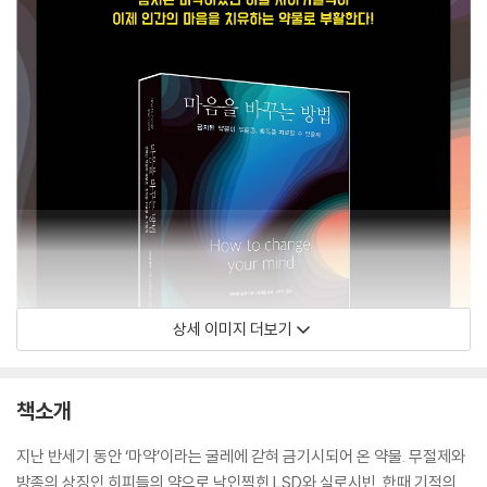
상세 이미지 더보기
책소개
지난 반세기 동안 ‘마약’이라는 굴레에 갇혀 금기시되어 온 약물. 무절제와
방종의 상징인 히피들의 약으로 낙인찍힌 LSD와 실로시빈. 한때 기적의