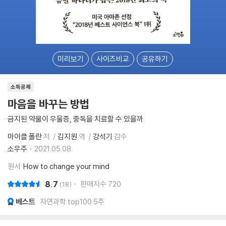
미리보기
사이즈비교
공유하기
소득공제
마음을 바꾸는 방법
금지된 약물이 우울증, 중독을 치료할 수 있을까
마이클 폴란
저
김지원
역
강석기
감수
소우주
2021.05.08.
원서
How to change your mind
8.7
판매지수
720
18
베스트
자연과학 top100 5주