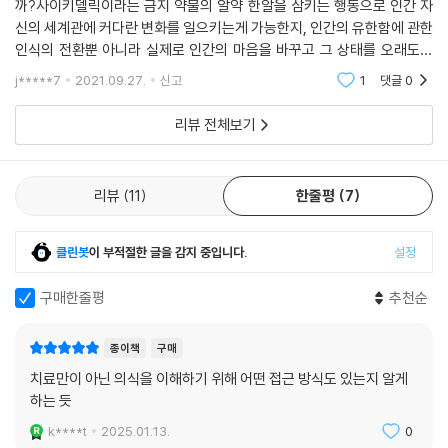
는 사이키델릭을 1급 규제 약물(남용 가능성이 높고, 의학적 사용이 승인
까?사이키델릭이라는 금지 약물의 알약 한알을 삼키는 행동으로 인간 자
라게 만들었다. 실로시빈이 대중에게서 더욱 크고 심각한 문제인 우울증을
신의 세계관에 커다란 변화를 일으키는게 가능한지, 인간의 유한함에 관한
되지 않은 약물)로 규정했다. 그 후 수십 년 동안 사이키델릭에 관한 연구
치료하는 데에도 사용될 수 있을지 시험해 보라는 거였다. 규제 담당자들
인식의 전환뿐 아니라 실제로 인간의 마음을 바꾸고 그 상태를 오래도록
와 임상은 사실상 중단되었다.
이 보기에 그들의 데이터는 실로시빈이 우울증도 완화할 수 있다는 강력한
유지하게 하는 것이 가능할까?라는 물음에 실제 약물들을 체험하고 의식
j*****7
2021.09.27.
신고
1
댓글
0
“신호”를 담고 있었다. 엄청난 수요와 현재 적용 가능한 치료법의 한계를
의 다양한 변성 상태들
사이키델릭, 다시 부활하다.
고려할 때 이런 방향을 시험해 보지 않는 건 안타까운 일일 것이다.
리뷰 전체보기
1990년대 소수의 과학자들과 심리치료사들은 과학계과 문화계에서 소중
--- p.403
한 것을 잃었다고 믿고서 이를 되찾기 위해 노력하기 시작했다. 대마초와
케타민 등의 규제 약물들이 치료제로 사용되면서 사이키델릭에 관한 관심
2016년 〈랜싯 정신의학〉에 실린 초기 결과를 보면, 연구자들은 “치료저항
리뷰
11
한줄평
7
이 고조되었고, 존스 홉킨스를 비롯한 여러 기관에서 임상시험이 본격적으
성 우울증”(이미 최소한 두 번 이상 치료를 했지만 차도가 없었다는 뜻이
로 진행되기 시작하면서 수십 년 동안 억압과 무시를 견뎌 온 사이키델릭
다)을 앓는 남자 여섯 명과 여자 여섯 명에게 실로시빈을 투약했다. 대조군
은 오늘날 르네상스를 맞이했다. 이 물질을 직접 경험해 보고 거기서 영감
클린봇
이 부적절한 글을 감지 중입니다.
설정
은 없었기 때문에 모두가 자신이 실로시빈을 투여받았다는 것을 알았다.
을 얻은 새로운 과학자 세대가 우울증, 불안 장애, 중독 같은 정신질환을 치
일주일 후 모든 자원자들은 증상이 호전되는 모습을 보였고, 3분의 2는 우
료할 수 있는 가능성을 시험해 보고 있다.
구매한줄평
추천순
울증에서 벗어났다. 이 중 몇 명은 수년 만에 처음으로 우울증에서 벗어난
연구자들이 제시한 개념은 이렇다. 우리 뇌에는 디폴트 모드 네트워크(D
거였다. 12명의 자원자 중 7명은 석 달이 지나고도 여전히 상당한 호전 상
MN)라는 구조가 있는데, 이곳은 뇌 활동이라는 심포니의 지휘자 역할을
종이책
구매
태를 보였다.
하는 영역이다. 즉, DMN은 뇌의 다른 부분들, 특히 감정, 기억과 관련된 영
치료만이 아닌 의식을 이해하기 위해 어떤 접근 방식도 있는지 알게
--- p.404
역에 억제력을 발휘하고, 자아 정체성을 유지하게 한다. DMN의 지배력은
하는 듯
인간이 성장하면서 점차 커지는데, 그 극단이 우울, 중독, 강박 등으로 나
하지만 조금만 생각해봐도 사이키델릭 체험의 내용을 “약물” 탓으로 돌리
k****t
2025.01.13.
0
타난다. 하지만 사이키델릭은 DMN의 활동을 억제하기 때문에 뇌의 다른