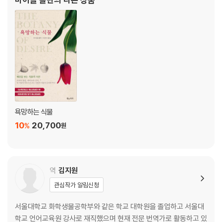
용어사전
Dilemma》가 〈
감사의 말
주
참고문헌
찾아보기
욕망하는 식물
10
20,700
%
원
역
김지원
관심작가 알림신청
서울대학교 화학생물공학부와 같은 학교 대학원을 졸업하고 서울대
학교 언어교육원 강사로 재직했으며 현재 전문 번역가로 활동하고 있