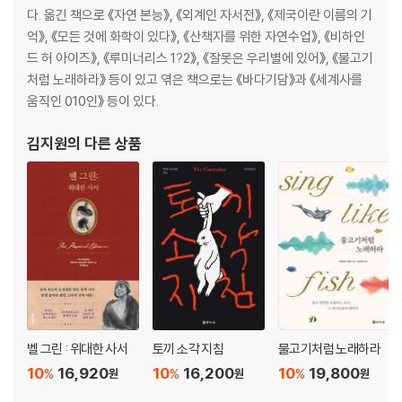
다. 옮긴 책으로 《자연 본능》, 《외계인 자서전》, 《제국이란 이름의 기
억》, 《모든 것에 화학이 있다》, 《산책자를 위한 자연수업》, 《비하인
드 허 아이즈》, 《루미너리스 1?2》, 《잘못은 우리별에 있어》, 《물고기
처럼 노래하라》 등이 있고 엮은 책으로는 《바다기담》과 《세계사를
움직인 010인》 등이 있다.
김지원
의 다른 상품
벨 그린 : 위대한 사서
토끼 소각 지침
물고기처럼 노래하라
10
16,920
10
16,200
10
19,800
%
%
%
원
원
원