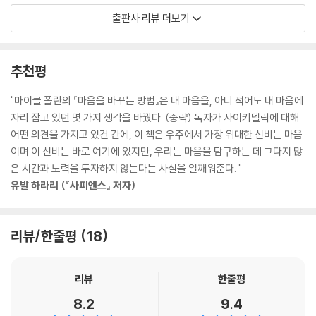
신의 도구로 바라보는 지속적인 호기심이라는 형태로 계속해서 흥미로운
게 부활을 꿈꾸게 되었을까?
출판사 리뷰 더보기
열매를 맺었다(이 글을 쓰는 현재, 미량 투약 행위, 즉 LSD를 일종의 정신
『마음을 바꾸는 방법』은 LSD와 실로시빈의 르네상스에 관한 이야기다.
적 강장제로서 “지각할 수 없을 정도”의 미량을 정기 투여하는 것이 테크
커뮤니티에서 대유행이다). 스티브 잡스는 자주 사람들에게 자신의 LSD
사이키델릭의 탄생
추천평
실험이 인생에서 가장 중요한 경험 두세 가지 중 하나였다고 말했다. 그는
20세기 중반, 서구권에서는 서로 유사한 두 가지 물질이 폭발적으로 퍼져
빌 게이츠에게 “그 친구가 좀 더 젊었을 때 마약을 한 번쯤 해봤거나 아쉬
나가며 사회적, 정치적, 문화적 역사의 방향뿐만 아니라 많은 사람들의 인
"마이클 폴란의 『마음을 바꾸는 방법』은 내 마음을, 아니 적어도 내 마음에
람(힌두교도들이 수행하며 거주하는 곳 - 옮긴이)에 가봤더라면 생각의
생 방향까지도 바꾸었다. 바로 LSD와 실로시빈이다.
자리 잡고 있던 몇 가지 생각을 바꿨다. (중략) 독자가 사이키델릭에 대해
폭이 한층 더 넓어졌을 겁니다”라고 놀리곤 했다(사실 게이츠는 자신이 L
1938년, 스위스의 화학자 알베르트 호프만은 혈액 순환을 촉진하는 약을
어떤 의견을 가지고 있건 간에, 이 책은 우주에서 가장 위대한 신비는 마음
SD를 해본 적이 있다고 말했다).
찾던 중 LSD를 합성했다. 하지만 기대하던 효과가 없어 방치해 두었다가
이며 이 신비는 바로 여기에 있지만, 우리는 마음을 탐구하는 데 그다지 많
--- pp.191~192
어느 날 우연히 소량을 섭취하고는 자신이 강력한 무언가를 만들었다는 사
은 시간과 노력을 투자하지 않는다는 사실을 일깨워준다. "
실을 깨달았다.
유발 하라리 (『사피엔스』 저자)
실제로 뇌 스캔은 사이키델릭의 영향하에 변연계 영역을 포함한 뇌의 여러
조그만 갈색 버섯이 만드는 두 번째 물질은 오래전부터 중앙아메리카의 토
다른 영역에서 활동이 증가하는 것을 (혈류와 산소 소비량이 증가하는 것
착민들이 의식에 사용해 온 것으로 후에 실로시빈으로 불리게 된다. 아즈
을 통해) 보여주었다. 이런 탈억제 효과는 보통의 자각 의식 상태에서 획득
텍인들이 "신들의 살"이라 칭했던 이 버섯은 스페인 정복 이후 로마 가톨릭
리뷰/한줄평
18
할 수 없었던 소재들(예컨대 감정과 기억, 그리고 가끔은 오래전에 마음속
교회에서 금지하는 바람에 지하 세계로 밀려났지만, 맨해튼의 은행가 고든
에 묻어둔 어린 시절의 트라우마 같은 것)이 왜 이제 우리 의식의 표면에
왓슨이 멕시코에서 마법의 버섯을 직접 맛보고 주간지 〈라이프〉에 그 체험
떠다니는지를 설명해줄 수 있다. 이런 이유 때문에 몇몇 과학자들과 정신
리뷰
한줄평
을 기술하면서 다시 수면 위로 부상했다.
치료사들이 사이키델릭이 무의식 속의 내용을 표면으로 끌어내고 탐험하
LSD와 실로시빈으로 대표되는 사이키델릭은 정신병과 비슷한 증상을 유
8.2
9.4
는 데에 유용하게 사용될 수 있다고 믿는 것이다.
발했고, 이를 토대로 뇌과학자들은 정신 장애의 신경학적 원인을 찾고자