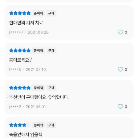
는 건 사실상 아무것도 설명해주지 않는다는 걸 알 수 있다. 이미지와 서사
부분들의 활동이 증가하면서 과거의 기억이 되살아나고, 무의식 속의 감정
와 통찰이 허공에서 뚝 떨어졌을 리는 없고, 화학 물질에서 나왔을 리도 없
이 표출되기도 하며, 자아가 해체되는 느낌을 받고, 외부 자극에 대한 감수
종이책
구매
다. 그것은 우리 정신에서 나온 거고, 적어도 우리 정신에 관해 우리에게 뭔
성이 극도로 높아지면서 환각 경험을 비롯한 소위 신비 체험을 하게 된다.
현대인의 기저 치료
가를 말해준다. 꿈과 환상과 자유연상이 해석할 가치가 있다면, 사이키델
우울증은 사이키델릭에 관한 임상시험이 가장 활발하게 진행되고 있는 분
릭 여행이 우리에게 보여주는 훨씬 더 생생하고 자세한 내용은 당연히 해
j*****7
2021.08.28.
0
야다. 우울증 환자는 미국에서만 4000만 명에 달하고 이 중 20%인 800
석할 만할 것이다. 이것은 사람의 정신에 새로운 문을 열어준다.
만 명이 기존 항우울제에 반응하지 않는다. 사이키델릭은 이러한 치료저항
--- p.435
성 우울증 환자들에서 증상을 완화하는 효과를 보였다. 중독 역시 기대되
종이책
구매
는 분야로, 알코올 중독자들과 흡연자들은 단 한 차례 투약만으로도 인식
흥미로워요./
의 지평이 넓어지고 기존 가치 체계가 무너지면서 술과 담배에 흥미를 잃
l****5
2021.07.10.
0
게 되어 중독에서 벗어날 수 있었다. 말기 암 환자가 느끼는 죽음에 대한 공
포와 같은 실존적 고통은 자신의 죽음과 대면했을 때 경험하는 감정인데,
사이키델릭을 투여하면 자아가 해체되는 경험을 하면서 자신이 자연의 일
종이책
구매
부라는 느낌을 통해 실존적 고통이 완화되는 것으로 밝혀졌다.
추천받아 구매했어요. 유익합니다.
j****2
2021.06.01.
0
금지된 약물이 인간의 마음을 바꿀 수 있을까?
『잡식동물의 딜레마』 등 전작을 통해 참여 저널리즘의 진수를 보여준 저자
마이클 폴란은 1960년대 사이키델릭 세대 출신이라기보다는 사이키델릭
종이책
구매
이 불러일으킨 도덕적 공포의 희생양이었다. 대학교수이자 베스트셀러 저
죽음앞에서 읽을책
자로서 안정적인 삶을 살아가던 폴란은 인생에서 “영적으로 강렬한” 체험