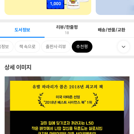
리뷰/한줄평
도서정보
배송/반품/교환
18
목정보
책 속으로
출판사 리뷰
추천평
상세 이미지