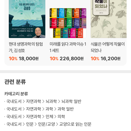
현대 생명과학의 탐험
미래를 읽다 과학이슈 1
식물은 어떻게 작물이
가, 김성호
1 세트
되었나
10
18,000
10
226,800
10
16,200
%
%
%
원
원
원
관련 분류
카테고리 분류
국내도서
자연과학
뇌과학
뇌과학 일반
국내도서
자연과학
과학
과학 일반
국내도서
자연과학
인체
의학
국내도서
인문
인문/교양
교양으로 읽는 인문