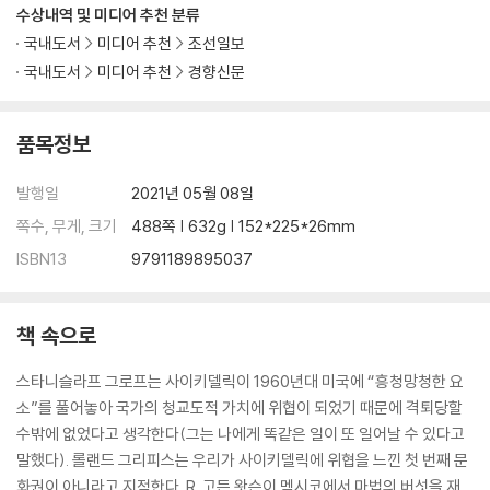
수상내역 및 미디어 추천 분류
국내도서
미디어 추천
조선일보
국내도서
미디어 추천
경향신문
품목정보
발행일
2021년 05월 08일
쪽수, 무게, 크기
488쪽 | 632g | 152*225*26mm
ISBN13
9791189895037
책 속으로
스타니슬라프 그로프는 사이키델릭이 1960년대 미국에 “흥청망청한 요
소”를 풀어놓아 국가의 청교도적 가치에 위협이 되었기 때문에 격퇴당할
수밖에 없었다고 생각한다(그는 나에게 똑같은 일이 또 일어날 수 있다고
말했다). 롤랜드 그리피스는 우리가 사이키델릭에 위협을 느낀 첫 번째 문
화권이 아니라고 지적한다. R. 고든 왓슨이 멕시코에서 마법의 버섯을 재