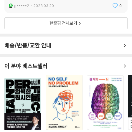
g*****2
2023.03.20.
0
을 단 한 번도 겪어본 적이 없었다. 하지만 한 저녁 파티에서 저명한 심리학
자의 LSD 체험담을 우연히 듣고서 LSD가 "어린아이들이 세상을 인지하
는 방식에 관한 통찰을 준다"는 말에 호기심을 갖는다. 그러고는 수년 전 받
한줄평 전체보기
은 이메일을 떠올렸다. 존스 홉킨스에서 진행된 실로시빈 연구에 관한 논
문이었는데, 논문 결과에서 참여자들이 실로시빈 체험을 인생에서 가장 의
미 있는 일 중 하나이며, "첫 아이의 탄생이나 부모님의 죽음"과 비견할 정
배송/반품/교환 안내
도로 여겼다는 사실에 깊은 인상을 받는다. 그는 이 모든 이야기가 혹시 약
물로 인한 환각은 아닐지 의심하면서도 동시에 굉장히 흥미롭게 생각했다.
알약 한 알이나 압지 한 장을 삼키는 행동으로 유발되는 사이키델릭 체험
이 분야 베스트셀러
이 자신의 세계관에 커다란 변화를 일으키는 게 가능할까? 인간의 유한함
에 관한 인식을 바꿀 뿐만 아니라, 실제로 사람의 마음을 바꾸고 그 상태를
오래도록 유지하는 게 가능할까? 이런 생각에 사로잡힌 그는 결국 정신이
라는 세계를 직접 탐험해 보기로 한다. 그러고는 LSD와 실로시빈 등을 직
접 체험하며 의식의 다양한 변성 상태 속으로 들어가 보고, 최신 뇌과학과
사이키델릭 치료사들의 지하 세계 깊숙한 곳까지 뛰어든다. 폴란의 이 "정
신적 여행기"는 사이키델릭뿐만 아니라 인간의 의식이라는 영원한 퍼즐에
대한 탐구라 할 수 있다.