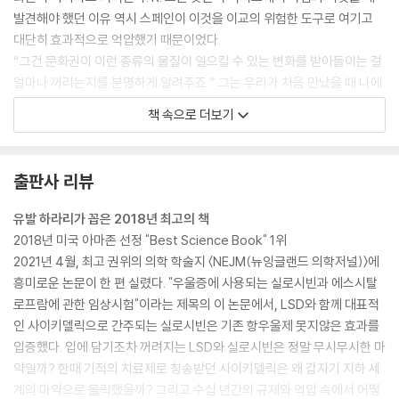
발견해야 했던 이유 역시 스페인이 이것을 이교의 위험한 도구로 여기고
대단히 효과적으로 억압했기 때문이었다.
“그건 문화권이 이런 종류의 물질이 일으킬 수 있는 변화를 받아들이는 걸
얼마나 꺼리는지를 분명하게 알려주죠.” 그는 우리가 처음 만났을 때 나에
게 그렇게 말했다. “초기 신비 체험으로부터 굉장히 큰 권위가 나오기 때문
책 속으로 더보기
에 현재의 계층 체계에 위협이 되는 겁니다.”
--- pp.70~71
출판사 리뷰
오늘날, 스프링 그로브에서 중단되었던 연구의 줄기를 이어받은 롤랜드 그
리피스는 사이키델릭 연구의 제1의 물결이 대단히 유망했음에도 불구하고
유발 하라리가 꼽은 2018년 최고의 책
과학과 아무 관계도 없는 이유 때문에 끝났다는 사실에 경악했다. “우린 이
2018년 미국 아마존 선정 "Best Science Book" 1위
화합물들을 결국 악마화했어요. 수십 년 동안 모든 연구를 막아야 할 만큼
2021년 4월, 최고 권위의 의학 학술지 〈NEJM(뉴잉글랜드 의학저널)〉에
위험하고 금기로 여겨지는 과학 분야가 또 있나요? 이건 현대 과학에서 전
흥미로운 논문이 한 편 실렸다. "우울증에 사용되는 실로시빈과 에스시탈
례가 없는 일이에요.” 말 그대로 지워져 버린 과학 지식의 방대한 양 역시
로프람에 관한 임상시험"이라는 제목의 이 논문에서, LSD와 함께 대표적
전례가 없다.
인 사이키델릭으로 간주되는 실로시빈은 기존 항우울제 못지않은 효과를
--- p.72
입증했다. 입에 담기조차 꺼려지는 LSD와 실로시빈은 정말 무시무시한 마
약일까? 한때 기적의 치료제로 칭송받던 사이키델릭은 왜 갑자기 지하 세
실제로 허버드가 실리콘밸리에 심어둔 씨앗은 사이키델릭을 창조성과 혁
계의 마약으로 몰락했을까? 그리고 수십 년간의 규제와 억압 속에서 어떻