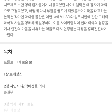
치료제로 수만 명의 환자들에게 사용되었던 사이키델릭은 왜 갑자기 마약
으로 규정되었고, 어떻게 다시 부활을 꿈꾸게 되었을까? 미국을 대표하는
논픽션 작가인 마이클 폴란은 이번 책에서 LSD와 실로시빈에 관한 오해와
과학적 사실을 명쾌하게 설명하며, 이들 사이키델릭이 현대 의학의 검증을
거쳐 인간의 마음을 치유하는 약물로 다시 인정받는 과정을 흥미진진하게
그린다.
목차
프롤로그: 새로운 문
1장 르네상스
2장 자연사: 환각버섯을 먹다
종결부
3장 역사: 제1의 물결
1부: 가능성