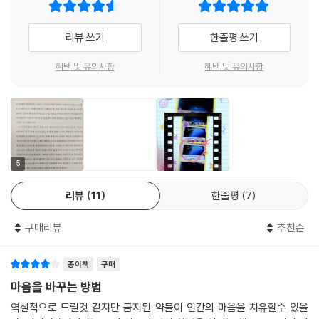
--- p.331
했다. 동시에 사이키델릭은 정신 치료의 한 축을 담당하며 알코올 중독, 불
안 장애, 우울증 같은 질병의 치료에 사용되었다. 1950년대와 60년대 중
리뷰 쓰기
한줄평 쓰기
나는 실로시빈 시험의 자원자들과 이야기하면서, 특히 내면 공간으로 향하
반까지 사이키델릭은 거리의 마약이 아니라 주류 정신의학계에서 인정한
는 사이키델릭 여행 이후 중독을 극복한 사람들과 이야기할 때면 이 소위
기적의 약물이었고, 1000편 이상의 논문과 수십 권의 책, 〈타임〉지와 〈라
혜택 및 유의사항
혜택 및 유의사항
조망 효과에 대해 생각했다. 여러 자원자들이 자신의 삶과 새로운 거리를
이프〉지의 커버스토리를 통해 널리 퍼져 나갔다.
두게 되었다고, 중독을 포함해 전에는 벅차던 것이 이제는 더 작고 더 다루
기 쉽게 느껴진다고 이야기했다. 사이키델릭 체험은 그들 다수에게 자신이
문화적 남용과 정치적 탄압으로 금지된 약물이 되다.
거쳐 온 삶의 장면들에 대한 조망 효과를 선사함으로써, 세계관과 우선순
하지만 반문화의 상징인 티모시 리어리와 켄 키지 등의 주도로 사이키델릭
위의 변화를 일으켜 오래된 습관을 때로는 놀랄 만큼 쉽게 버리도록 하는
의 오락적 사용이 확산되면서 "배드 트립"을 경험한 사람들이 응급실을 찾
것 같다. 평생 흡연을 했던 어떤 사람은 나에게 믿기 어려울 정도로 간단하
5
았고, 찰스 맨슨과 같은 악명 높은 범죄자들이 LSD와 연관되면서 사이키
게 설명했다. “흡연이 중요하지 않게 되었어요. 그래서 그만뒀죠.”
델릭의 어두운 측면이 언론을 통해 과장 보도되기 시작했다. 게다가 미국
리뷰
11
한줄평
7
--- pp.386~387
중앙정보국(CIA)에서는 "MK-울트라"라는 프로그램에 자금을 지원하면
서 사이키델릭을 심문용 도구로 활용하고자 했다. 문화계와 과학계는 사이
구매리뷰
추천순
2017년 초, 롤랜드 그리피스와 스티븐 로스가 암 환자에 대한 실로시빈 3
키델릭을 받아들였을 때 못지않게 빠른 속도로 약물에 등을 돌렸다. 60년
상 시험을 승인받기 위해 FDA에 임상시험 결과를 가져갔을 때 예상치 못
대 말에는 그동안 대부분의 지역에서 합법이었던 사이키델릭이 불법화되
했던 일이 일어났다. FDA 직원들이 그들의 데이터에 감탄하며 맹검, 치료
종이책
구매
어 지하 세계로 밀려났다. 반문화의 영향을 받은 미국 젊은이들이 베트남
와 약물의 접목, 그리고 문제의 약이 아직 불법이라는 사실 등 사이키델릭
마음을 바꾸는 방법
전쟁 참전을 거부하자, 리처드 닉슨 대통령은 티모시 리어리를 "미국에서
연구가 가진 고유의 문젯거리에 크게 개의치 않은 것이다. FDA에서는 관
가장 위험한 인물"로 선언하며 반문화를 무너뜨리려 했고, 미국 연방 정부
역설적으로 드릴것 같지만 금지된 약물이 인간의 마음을 치유할수 있을
심 분야를 더욱 확장하고 야심 차게 추진해 보라고 말하며 연구자들을 놀