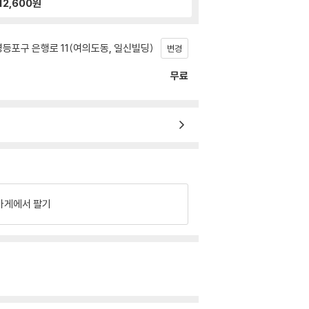
12,600
원
등포구 은행로 11(여의도동, 일신빌딩)
변경
무료
가게에서 팔기