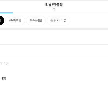
리뷰/한줄평
2
개
관련분류
품목정보
출판사 리뷰
1~16)
트(1~10)