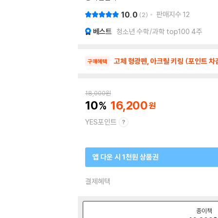
10.0
판매지수
12
2
베스트
청소년 수학/과학 top100 4주
고체 형광펜, 아크릴 키링 (포인트 차
구매혜택
18,000
원
10
16,200
YES포인트
앱 다운 시 1천원 상품권
결제혜택
종이책