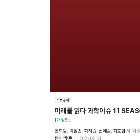
소득공제
미래를 읽다 과학이슈 11 SEAS
개정판
홍희범
이철민
최지원
권예슬
최호섭
저
외 
동아엠앤비
2021.05.01.