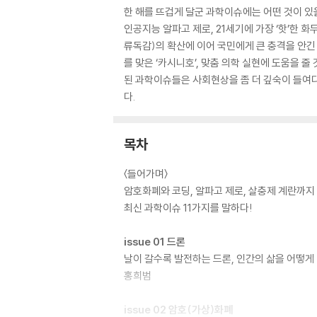
한 해를 뜨겁게 달군 과학이슈에는 어떤 것이 있
인공지능 알파고 제로, 21세기에 가장 ‘핫’한 화
류독감)의 확산에 이어 국민에게 큰 충격을 안긴 ‘
를 맞은 ‘카시니호’, 맞춤 의학 실현에 도움을 줄 
된 과학이슈들은 사회현상을 좀 더 깊숙이 들여다
다.
목차
〈들어가며〉
암호화폐와 코딩, 알파고 제로, 살충제 계란까지
최신 과학이슈 11가지를 말하다!
issue 01 드론
날이 갈수록 발전하는 드론, 인간의 삶을 어떻게
홍희범
issue 02 암호(가상)화폐