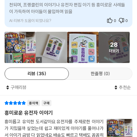
천되며, 프랭클린의 이야기나 유전자 편집 아기 등 흥미로운 사례들
이 가득하여 아이들이 몰입하며 읽을 수 있습니다.
우리가 흔히 쓰는 'DNA가 결정한다'라는 말 뒤에 숨겨진 과학자들의 치밀
AI 리뷰가 도움이 되었나요?
0
0
한 추적 과정과 대서사시를 생생하게 담아낸 책입니다.
- 박재현 (서울 명지고 교사)
28
생명의 비밀을 담은 유전물질의 발견 과정을 과학자들의 탐구 모험처럼 흥
더보기
미롭게 보여줍니다.
4
6
아이들의 눈높이에 맞춰 쉽고 친절하게 설명하여 읽는 즐거움을 더했습니
다.
리뷰
35
한줄평
0
- 강기훈 (영남고 교사)
구매리뷰
추천순
교과서 너머의 신비로운 비밀을 하나씩 파헤치다 보면 어느새 유전학의 매
력에 푹 빠지게 될 텐데요. 중간중간 등장하는 과학 토론과 탐구 노트가 여
종이책
구매
러분의 호기심을 완벽하게 채워줄 든든한 길잡이가 되어줍니다.
흥미로운 유전자 이야기
- 전봉현 (대인고 교사)
흥미롭고 유익한 도서같아요.유전자를 주제로한 이야기
가 지밌을까 싶었는데 쉽고 재미있게 이야기를 풀어나가
서 아이가 금방 다 읽었네요.배송도 빠르고 택배도 꼼꼼히