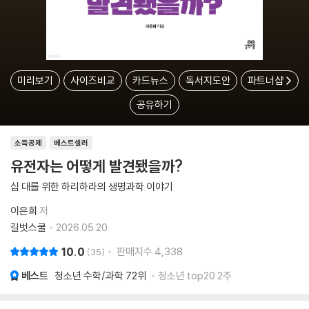
미리보기
사이즈비교
카드뉴스
독서지도안
파트너샵
공유하기
소득공제
베스트셀러
유전자는 어떻게 발견됐을까?
십 대를 위한 하리하라의 생명과학 이야기
이은희
저
길벗스쿨
2026.05.20.
10.0
판매지수
4,338
35
베스트
청소년 수학/과학
72위
청소년 top20 2주