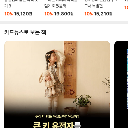
기 8
믿게 되었을까
고서 특별편
1
10
15,120
10
19,800
10
15,210
%
%
%
원
원
원
카드뉴스로 보는 책