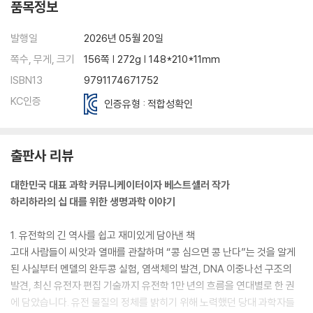
품목정보
발행일
2026년 05월 20일
쪽수, 무게, 크기
156쪽 | 272g | 148*210*11mm
ISBN13
9791174671752
KC인증
인증유형 : 적합성확인
출판사 리뷰
대한민국 대표 과학 커뮤니케이터이자 베스트셀러 작가
하리하라의 십 대를 위한 생명과학 이야기
1. 유전학의 긴 역사를 쉽고 재미있게 담아낸 책
고대 사람들이 씨앗과 열매를 관찰하며 “콩 심으면 콩 난다”는 것을 알게
된 사실부터 멘델의 완두콩 실험, 염색체의 발견, DNA 이중나선 구조의
발견, 최신 유전자 편집 기술까지 유전학 1만 년의 흐름을 연대별로 한 권
에 담았습니다. 유전 물질의 정체를 밝히기 위해 노력했던 당대 과학자들