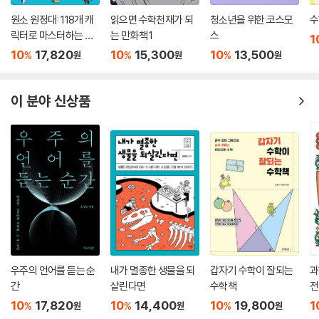
원소 원정대: 118개 캐
읽으면 수학천재가 되
청소년을 위한 코스모
수
릭터로 마스터하는 주
는 만화책 1
스
1
기율표 공략집
10
17,820
10
15,300
10
13,500
%
%
%
원
원
원
이 분야 신상품
우주의 언어를 듣는 순
내가 멸종한 생물을 되
갑자기 수학이 잘되는
과
간
살린다면
수학책
전
10
17,820
10
14,400
10
19,800
1
%
%
%
원
원
원