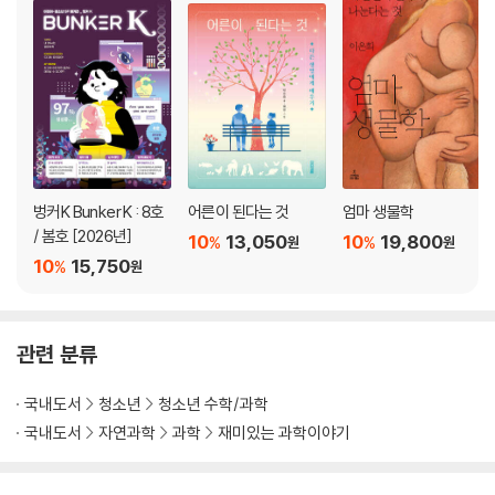
벙커K Bunker K : 8호
어른이 된다는 것
엄마 생물학
/ 봄호 [2026년]
10
13,050
10
19,800
%
%
원
원
10
15,750
%
원
관련 분류
국내도서
청소년
청소년 수학/과학
국내도서
자연과학
과학
재미있는 과학이야기