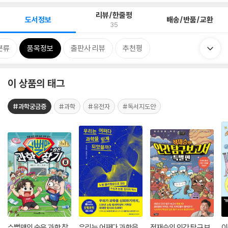
리뷰/한줄평
도서정보
배송/반품/교환
35
분류
품목정보
출판사 리뷰
추천평
이 상품의 태그
#과학궁금증
#과학
#유전자
#독서지도안
슈뻘맨의 숨은 과학 찾
우리는 어쩌다 과학을
정재승의 인간 탐구 보
이