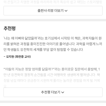
의 끈질기고 치열한 과정을 하리하라 작가 특유의 쉽고 재밌는 스토리텔링
으로 읽을 수 있습니다.
출판사 리뷰 더보기
2. ‘나는 왜 나일까?’라는 질문에서 시작하는 생명과학 이야기
“왜 우리는 부모를 닮을까?”, “유전 물질은 어디에 있을까?” 같은 친숙한
추천평
질문을 통해 유전과 생명의 원리를 자연스럽게 이해할 수 있도록 구성했습
니다. 연대기순으로 삽화와 함께 청소년 눈높이에 딱 맞게 풀어내어 평소
'나는 왜 아빠와 닮았을까'라는 호기심에서 시작된 이 책은, 과학자들이 원
과학이 어렵다고 느꼈던 아이들도 술술 읽을 수 있습니다. 또한, 꼭지마다
리를 밝혀온 과정을 흥미진진한 이야기로 풀어냅니다. 과학을 어렵게 느끼
‘탐구 노트’와 ‘과학 토론’ 코너를 두어, 미래 과학 기술에 대한 윤리적 이슈
던 학생들도 유전학의 세계를 부담 없이 탐험할 수 있습니다.
와 비판적 사고 등 생각할 거리를 제공합니다.
- 오지현 (화천중 교사)
3. 미래 과학과 진로를 함께 생각해 보는 청소년 교양서
“아들의 지능은 정말 엄마를 닮을까?”라는 흥미로운 질문에서 출발해, 1
어릴 적 누구나 생각해 보았을 만한 호기심(“나는 왜 엄마 아빠를 닮았을
만 년 유전학의 결정적 순간들을 시간 여행하듯 생생하게 펼쳐냅니다. 책
까?”)에서 시작해 고등학교 통합과학 및 생명과학의 핵심 개념(DNA 이
장을 넘길 때마다 궁금증이 시원하게 풀리는 놀라운 경험을 하게 될 거예
중나선, 뉴클레오타이드)까지 유기적으로 연결했습니다. 또한, 유전자 기
요.
술이 앞으로 우리의 삶과 미래를 어떻게 바꿔 갈지 살펴보며 생명과학, 의
추천평 더보기
학, 바이오 분야에 대한 진로 독서에도 도움이 됩니다. 중고등 교사 30명
- 김정음 (대전문화여중 교사)
의 사전 베타리딩 및 추천으로 신뢰감을 더했습니다.
영화 <쥬라기 공원>처럼 생명을 설계하는 상상을 현실로 연결해 주는 이