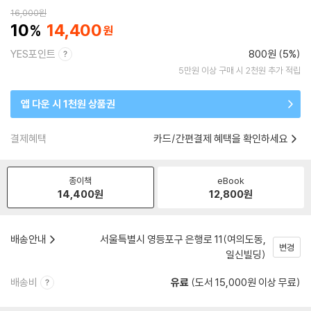
16,000
원
10
14,400
YES포인트
800원 (5%)
5만원 이상 구매 시 2천원 추가 적립
앱 다운 시 1천원 상품권
결제혜택
카드/간편결제 혜택을 확인하세요
종이책
eBook
14,400
원
12,800
원
배송안내
서울특별시 영등포구 은행로 11(여의도동,
변경
일신빌딩)
배송비
유료
(도서 15,000원 이상 무료)