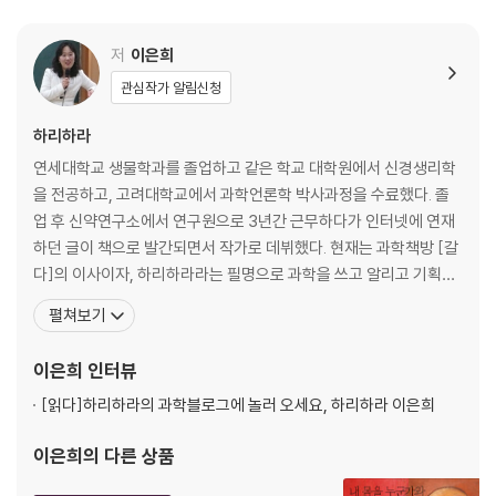
파리방에서 일어난 일1_반성유전과 유전자 지도
파리방에서 일어난 일2_돌연변이와 유전자 지도
저
이은희
DNA를 바꾸면 생물의 특성이 달라진다
관심작가 알림신청
DNA가 100% 유전 물질이다
하리하라
Part 3 유전자로 무엇을 할 수 있을까
연세대학교 생물학과를 졸업하고 같은 학교 대학원에서 신경생리학
DNA 구조를 알아내다
을 전공하고, 고려대학교에서 과학언론학 박사과정을 수료했다. 졸
유전자가 발현되는 기본 원리
업 후 신약연구소에서 연구원으로 3년간 근무하다가 인터넷에 연재
유전자를 서로 바꾸다
하던 글이 책으로 발간되면서 작가로 데뷔했다. 현재는 과학책방 [갈
세균으로부터 의약품을 만들다
다]의 이사이자, 하리하라라는 필명으로 과학을 쓰고 알리고 기획하
무르지 않는 토마토와 벌레 먹지 않는 옥수
는 과학커뮤니케이터로 일한다. 2001년부터 제약회사 연구원으로
펼쳐보기
유전자만 있으면 생물을 복제할 수 있다
일하다가 블로그에 연재하던 글들을 모아 2002년 『하리하라의 생물
인간의 유전자 지도가 완성되다
학 카페』를 발간했고, 2003년 같은 책으로 한국과학기술도서상 저
이은희
인터뷰
만능 유전자 가위를 찾아내다
술상을 수상하며 본격적으로 과학저술 작업을 시작했다. 현재 한양대
유전자 치료제를 만들다
[읽다]
하리하라의 과학블로그에 놀러 오세요, 하리하라 이은희
에서 과
지구상에 없던 생물을 만들다
이은희
의 다른 상품