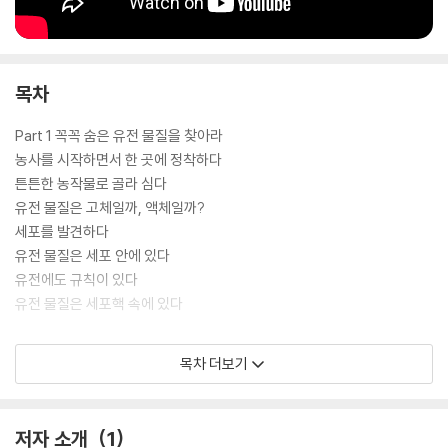
목차
Part 1 꼭꼭 숨은 유전 물질을 찾아라
농사를 시작하면서 한 곳에 정착하다
튼튼한 농작물로 골라 심다
유전 물질은 고체일까, 액체일까?
세포를 발견하다
유전 물질은 세포 안에 있다
유전에도 규칙이 있다
유전 물질은 세포핵 속에 있다
Part 2 DNA가 유전 물질임을 증명하다
목차 더보기
세포핵 염색으로 염색체를 발견하다
멘델의 법칙을 되살리다
염색체가 바로 유전 물질이라는 염색체설
저자 소개
1
‘유전자’라는 이름을 얻다