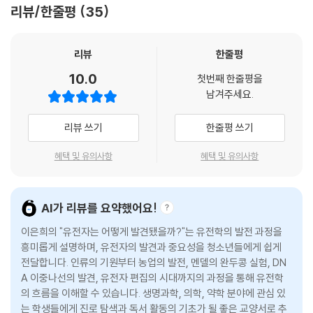
리뷰/한줄평
35
책은, 유전 물질의 발견부터 현대 유전공학까지 한 편의 모험담처럼 흥미
진진하게 풀어냅니다.
리뷰
한줄평
- 이선미 (창문여고 교사)
10.0
첫번째 한줄평을
과학이 어렵게만 느껴지는 아이들에게 이 책은 다정한 선물입니다. 단순히
남겨주세요.
지식을 외우는 것이 아니라 우리 몸과 생명의 소중함을 깊이 고민하게 만
드는, 따뜻한 마음이 담겼습니다.
리뷰 쓰기
한줄평 쓰기
- 김영진 (검단중 교사)
혜택 및 유의사항
혜택 및 유의사항
생명과학에 대한 깊은 탐구 갈망을 심어주며, 관련 진로를 꿈꾸는 학생들
에게 훌륭한 이정표가 됩니다. 용어 암기에 매몰된 학생들에게 유전학을
AI가 리뷰를 요약했어요!
새로이 만나는 결정적 계기가 될 것입니다.
이은희의 "유전자는 어떻게 발견됐을까?"는 유전학의 발전 과정을
- 정수연 (광주동신여고 교사)
흥미롭게 설명하며, 유전자의 발견과 중요성을 청소년들에게 쉽게
전달합니다. 인류의 기원부터 농업의 발전, 멘델의 완두콩 실험, DN
딱딱한 공식과 어려운 용어 대신, 마치 한 편의 이야기처럼 생명과학의 개
A 이중나선의 발견, 유전자 편집의 시대까지의 과정을 통해 유전학
념들이 퍼즐 조각처럼 하나씩 맞춰지며 이해의 폭이 넓어집니다.
의 흐름을 이해할 수 있습니다. 생명과학, 의학, 약학 분야에 관심 있
는 학생들에게 진로 탐색과 독서 활동의 기초가 될 좋은 교양서로 추
- 김예지 (오남중 교사)