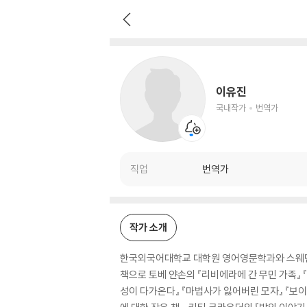
이유진
국내작가
번역가
이유진
국내작가
번역가
직업
번역가
작가 소개
한국외국어대학교 대학원 영어영문학과와 스웨덴 
책으로 토베 얀손의 『리비에라에 간 무민 가족』 『
성이 다가온다』 『마법사가 잃어버린 모자』 『보이지