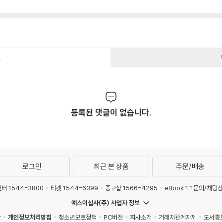
건
등록된 댓글이 없습니다.
로그인
최근 본 상품
주문/배송
터 1544-3800
티켓 1544-6399
중고샵 1566-4295
eBook 1:1문의/채팅
예스이십사(주) 사업자 정보
관
개인정보처리방침
청소년보호정책
PC버전
회사소개
거래처관계자께
도서홍