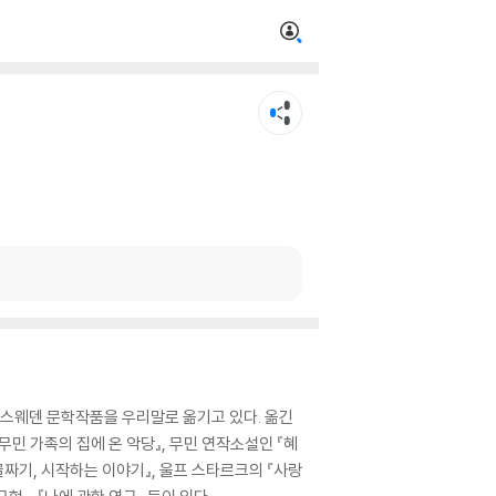
스웨덴 문학작품을 우리말로 옮기고 있다. 옮긴
무민 가족의 집에 온 악당』, 무민 연작소설인 『혜
 골짜기, 시작하는 이야기』, 울프 스타르크의 『사랑