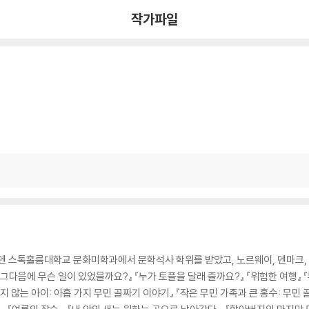
작가파일
스톡홀름대학교 문화미학과에서 문학석사 학위를 받았고, 노르웨이, 덴마크, 
그다음에 무슨 일이 있었을까요?』 『누가 토플을 달래 줄까요?』 『위험한 여행』 『
 않는 아이: 아홉 가지 무민 골짜기 이야기』 『작은 무민 가족과 큰 홍수: 무민