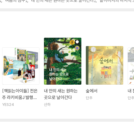
, 『여름의 잠수』, 『내 안의 새는 원하는 곳으로 날아간다』, 『할아버지의 마지막 모
[책읽는아이들] 전은
내 안의 새는 원하는
숲에서
내 
주 라키비움J 발행인
곳으로 날아간다
단추
단
추천 초등 5~6학년
YES24
산하
세트