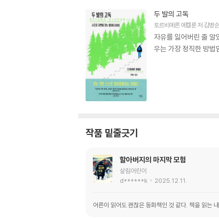
두 발의 고독
토르비에른 에켈룬
저
김병
자유를 잃어버린 줄 알
우는 가장 정직한 방법
작품 밑줄긋기
할아버지의 마지막 모험
살림어린이
d******k
2025.12.11.
어른이 읽어도 괜찮은 동화책인 것 같다. 책을 읽는 