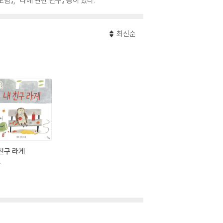
험』, 『나에 관한 연구』 등이 있다.
최신순
친구 라게
추