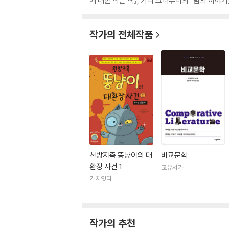
에 대한 작은 책』, 키티 크라우더의 『밤의 이야기』
작가의 전체작품
천방지축 똥냥이의 대
비교문학
환장 사건 1
교유서가
가치잇다
작가의 추천