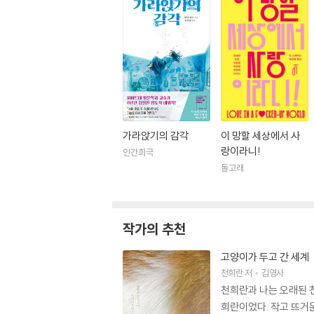
가라앉기의 감각
이 망할 세상에서 사
랑이라니!
인간희극
돌고래
작가의 추천
고양이가 두고 간 세계
천희란
저
김영사
천희란과 나는 오래된 
희란이었다. 작고 뜨거