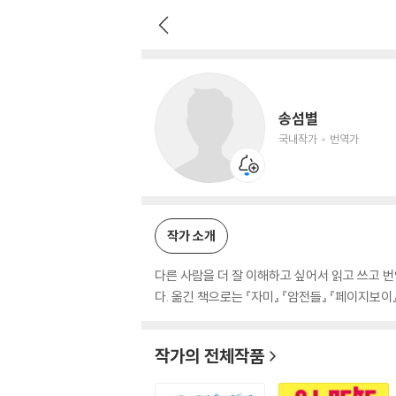
송섬별
국내작가
번역가
송섬별
국내작가
번역가
작가 소개
다른 사람을 더 잘 이해하고 싶어서 읽고 쓰고 번
다. 옮긴 책으로는 『자미』 『암전들』 『페이지보이
작가의 전체작품