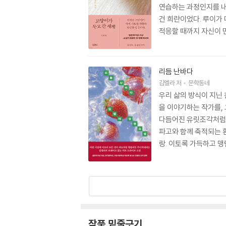
연습하는 과정인지를 내
건 희란이었다. 루이가 
적응할 때까지 자신이 
히 가로지른다. 그들은
돌봄, 의존과 이별을 
우리는 떠난 고양이에게서
리듬 난바다
해질 용기를 우리 곁에
김멜라
저
문학동네
우리 삶의 방식이 지닌
을 이야기하는 작가를,
다듬어진 유릿조각처럼 
파고와 함께 축적되는 환
랑. 이토록 가득하고 맹
작품 밑줄긋기