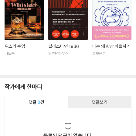
위스키 수업
팔레스타인 1936
나는 왜 항상 바쁠까?
니들북
위즈덤하우스
교보문고
작가에게 한마디
댓글
0
건
댓글쓰기
등록된 댓글이 없습니다.