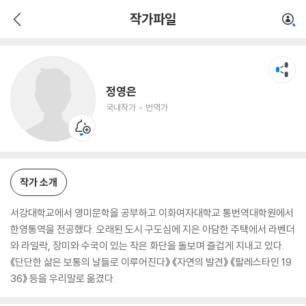
정영은
작가파일
국내작가
번역가
정영은
국내작가
번역가
작가 소개
서강대학교에서 영미문학을 공부하고 이화여자대학교 통번역대학원에서
한영통역을 전공했다. 오래된 도시 구도심에 지은 아담한 주택에서 라벤더
와 라일락, 장미와 수국이 있는 작은 화단을 돌보며 즐겁게 지내고 있다.
《단단한 삶은 보통의 날들로 이루어진다》 《자연의 발견》 《팔레스타인 19
36》 등을 우리말로 옮겼다.