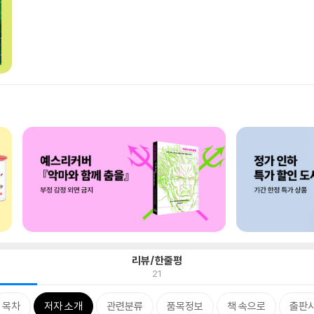
리뷰/한줄평
21
목차
저자 소개
관련분류
품목정보
책 속으로
출판사