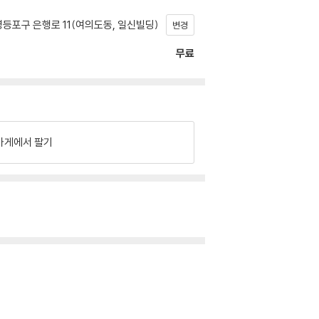
등포구 은행로 11(여의도동, 일신빌딩)
변경
무료
가게에서 팔기