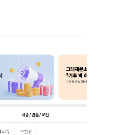
배송/반품/교환
 리뷰
추천평