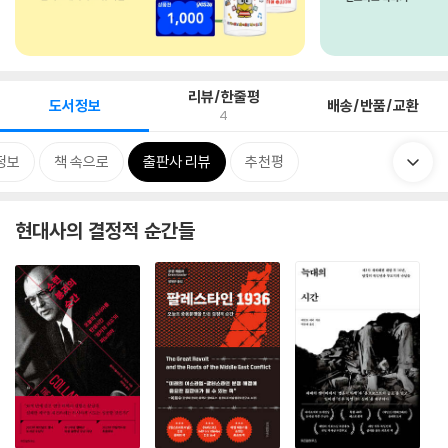
리뷰/한줄평
도서정보
배송/반품/교환
4
정보
책 속으로
출판사 리뷰
추천평
현대사의 결정적 순간들