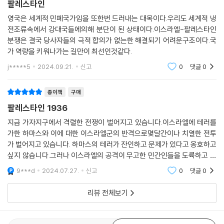
팔레스타인
그런 사람들에게 중대한 불의가 저질러진 것입니다.
수, 독립을 위해 죽음도 불사하겠단 신념, 실질적 위협이 된 유대인으로 말
--- p.159, 「3장 두 국가 해법론」중에서
영국은 세계적 민폐국가임을 또한번 드러내는 대목이다.우리도 세계적 냉
미암은 아랍 대봉기는 시위와 불매운동, 공공시설 파괴, 게릴라전, 그리고
전조류속에서 강대국들에의해 분단이 된 상태이다.이스라엘-팔레스타인
전 세계 역사상 유례없는 6개월간의 총파업을 포함해 3년간 지속된다.
일주일 뒤 〈필 위원회 보고서〉가 공개됐다. 안토니우스는 친구에게 부탁해
분쟁은 결국 당사자들의 극적 합의가 없는한 해결되기 어려운구조이다.국
가 역량을 키워나가는 길만이 최선인것같다.
오두막에서 약 1.6킬로미터가량 떨어진 가장 가까운 우체국에서 보고서를
아랍-유대 간의 투쟁 방식과 대응 논리의 기원을
받았다. 모든 것이 견딜 수 없이 힘들었다. 결혼 생활은 무너지고 있었다.
j*****5
2024.09.21.
신고
0
댓글
0
치밀하게 재구성하다
보고서는 그의 일생의 과업, 아랍인과 팔레스타인을 서방 세계에 설명하기
위해 기울여온 노력이 아무런 성과도 내지 못했음을 보여주고 있었다. 그
현대 이스라엘을 대표하는 이미지 중 하나는 서안지구를 둘러싼 거대한
종이책
구매
는 워싱턴에 있는 고용주에게 보낸 편지에서 〈필 위원회 보고서〉가 “수많
‘분리 장벽’이다. 팔레스타인 땅에 뱀처럼 똬리를 튼 이 장벽은 2002년에
팔레스타인 1936
은 오류와 부당한 가정으로 가득한 매우 불완전한 작품”이라고 비판했다.
건설이 시작됐지만, 저자는 그 유래를 아랍 대봉기 진압을 위해 건설된 테
지금 가자지구에서 격렬한 전쟁이 벌어지고 있습니다.이스라엘에 테러를
영국에서는 이 보고서가 마치 새로운 “계시록”이라도 되는 양 칭송받고 있
거트 장벽(Tegart’s Wall)으로 본다. 1938년 경찰 자문관으로 팔레스타
가한 하마스와 이에 대한 이스라엘군의 반격으로몇달간이나 치열한 전투
었지만, 그가 보기에는 가당치 않은 평가였다. 그는 보고서가 결론적으로
인에 들어온 찰스 테거트 경은 시리아와 레바논의 무장세력 침투를 막기
가 벌어지고 있습니다. 하마스의 테러가 잔인하고 문제가 있다고 옹호하고
권고하고 있는 분할안이 부당하고 실현 불가능하다고 확신했다.
위해 국경에 철조망 울타리와 요새 건설을 계획한다. 자금 부족을 이유로
싶지 않습니다.그러나 이스라엘의 공격이 무고한 민간인들을 도륙하고 있
--- p.223, 「4장 검은 일요일」중에서
정부의 반대에 부딪힌 그에게 동아줄이 되어준 건 유대인들이었다. 시온주
기에 절대 정당하고 볼수도 없습니다. 지난 기간 이스라엘은 홀로코스트
9***d
2024.07.27.
신고
0
댓글
0
의 노동 지도부는 테거트의 요청에 1000명의 인력으로 3개월 안에 장벽
로 인한 피해와주변
가자에서 일했던 영국인 관리는 이렇게 회상했다. “아랍인이 싸워 지키고
을 완성시킨다. 시온주의자들에게 이 장벽은 특별한 의미를 지닌다. 장벽
리뷰 전체보기
자 하는 대의는 수긍이 가고 정당하게 느껴졌다. 그들의 수단과 방법, 특히
의 위력을 확인한 것도 그렇지만, 팔레스타인 치안 유지에 유대인이 공식
비무장 상태의 무고한 유대인이나 심지어 자기 민족을 공격하는 방식은 야
활용하기 시작했다는 점에서도 유의미한 성과였기 때문이다. 장벽뿐 아니
만적이고 용납할 수 없는 행위로 느껴지기도 했다. 그러나 일반적으로 존