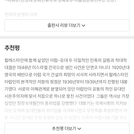
-이희수(한양대 문화인류학과 명예교수·이슬람문화연구소 소장)
라고 말했다.
--- p.58, 「1장 평온한 사막의 지배자들」중에서
현대적 분쟁의 시작
아랍 대봉기는 어떻게 일어났나
출판사 리뷰 더보기
6월에는 유대인 아홉 명이 아랍인에게 살해됐고, 영국군이 아랍인 22명을
죽였다. 공격이 계속되자 정부는 비상조치를 더욱 강화했다. 정부는 공격
1934년 11월 아랍의 비밀결사 검은 손(Black Hand)의 설립자이자 이맘
이 발생한 도시와 마을 전체에 일괄적인 벌금을 부과하고 파업으로 문을
인 이즈 알 딘 알 카삼이 팔레스타인 경찰에 의해 사망한다. 대규모 유대인
추천평
닫은 상점을 강제로 다시 열게 하는가 하면 반군 용의자의 집을 철거했다.
이민을 허가한 영국과 무장을 시작한 시온주의자들에 맞서 투쟁했던 알 카
새로운 조치가 시행되며 강제수용소에 구금할 수 있는 기간이 최대 1년으
삼의 죽음은 팔레스타인 내 아랍과 유대 양측에 뚜렷한 족적을 남겼다. 이
팔레스타인에 함께 살았던 아랍-유대 두 이질적인 민족의 갈등과 적대적
로 늘었고, 무허가로 무기를 소지한 사람은 최대 5년의 징역형에 처할 수
스라엘 초대 총리 다비드 벤구리온의 말처럼, 아랍인은 그 사건을 통해 “한
대결은 1948년 이스라엘 건국으로 생긴 사건은 단연코 아니다. 1920년대
있게 됐다. 군대나 경찰을 대상으로 한 시설 파괴 행위나 발포 행위는 종신
인간이 신념을 위해 목숨을 바치는 모습을 처음으로 목격했다”. 그의 죽음
영국의 배반으로 아랍 국가 건설의 희망이 서서히 사라지면서 팔레스타인
형이나 교수형 대상이 됐다..
은 팔레스타인인에게 ‘도덕적 동력’을 부여한 최초의 사건이었다. 그로부
아랍인의 본격적인 저항의 정점은 1936년부터 1939년까지 진행된 대봉
--- p.119, 「2장 피로 물든 야파」중에서
터 2년 뒤인, 1936년 4월 15일 텔아비브 야파에서 유대인 가금류 업자 하
기였다. 서로의 이해관계로 분열되어 있던 아랍인이 공동의 적인 유대인
잔(Israel Hazan)이 아랍인들의 총격에 목숨을 잃는다. 총격을 가한 이들
시온주의자에 맞서 처음으로 하나로 뭉친 사건이었다. 그들은 역사상 가장
청문회는 긴 시간 이어졌다. 영국에서 30여 년을 지내며 의연한 태도를 연
은 ‘알 카삼’의 원수를 갚기 위해 무기를 사야 한다며 기부금을 요구했고,
길었던 장장 6개월간의 총파업을 강행했다. 대봉기는 국제사회의 지지보
마한 바이츠만이었지만 슬슬 조바심이 나기 시작했다. 그는 유럽의 유대인
그에 응하지 않는 유대인들에게 총을 쐈다. 하잔은 1936년에 시작된 아랍
다는 오히려 유대인들의 위기감을 극대화시켰고 무장화를 촉발하면서 이
에게는 탈출구가 필요하다고 호소했다. 600만 명의 유대인에게는 집이 필
대봉기의 첫 번째 희생자가 되었다.
후 기나긴 유대인 무장 투쟁의 단초가 되었다. 더욱이 아랍 대봉기를 겪으
요했다. 아랍 봉기는 영제국을 조롱하고 있었다. 그해 여름 아랍인들 사이
면서 ‘소극적 대응은 민족적 자살이나 다름없다’는 강경 주장이 힘을 얻으
에서는 반군 한 명이 총에 맞아 죽는 사이에 두 명이 영국의 무능함을 비웃
추천평 더보기
제1차 세계대전 후 영국의 위임통치를 받고 있던 1930년대 팔레스타인은
며 유대인에 의한 테러공격이 확산되었다. 오늘날 이스라엘-팔레스타인
다가 숨이 넘어간다는 농담이 유행했다.