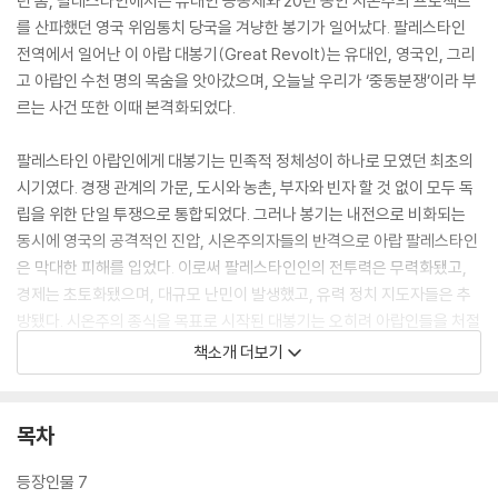
년 봄, 팔레스타인에서는 유대인 공동체와 20년 동안 시온주의 프로젝트
를 산파했던 영국 위임통치 당국을 겨냥한 봉기가 일어났다. 팔레스타인
전역에서 일어난 이 아랍 대봉기(Great Revolt)는 유대인, 영국인, 그리
고 아랍인 수천 명의 목숨을 앗아갔으며, 오늘날 우리가 ‘중동분쟁’이라 부
르는 사건 또한 이때 본격화되었다.
팔레스타인 아랍인에게 대봉기는 민족적 정체성이 하나로 모였던 최초의
시기였다. 경쟁 관계의 가문, 도시와 농촌, 부자와 빈자 할 것 없이 모두 독
립을 위한 단일 투쟁으로 통합되었다. 그러나 봉기는 내전으로 비화되는
동시에 영국의 공격적인 진압, 시온주의자들의 반격으로 아랍 팔레스타인
은 막대한 피해를 입었다. 이로써 팔레스타인인의 전투력은 무력화됐고,
경제는 초토화됐으며, 대규모 난민이 발생했고, 유력 정치 지도자들은 추
방됐다. 시온주의 종식을 목표로 시작된 대봉기는 오히려 아랍인들을 처절
하게 분열시켰다. 이 때문에 그들은 10년 후 유대인의 이스라엘 건설에 맞
책소개 더보기
설 수 없게 되었다.
유대인들에게 아랍 대봉기는 완전히 다른 유산을 남겼다. 대봉기를 목도한
목차
시온주의 지도자들은 영국과 아랍이 유대 국가 건설을 용인해주리란 환상
을 버렸다. 주권국의 꿈을 이루기 위해서는 영원히 무력에 기대야 할지 모
등장인물 7