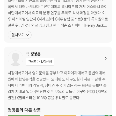
텔아비브를 기반으로 활동하는 저널리스트 겸 정치 분석 전문가. 미
4장 검은 일요일 193
국에서 태어나 캐나다 토론토대학교 역사학부를 거쳐 이스라엘 라이
히만대학교에서 외교와 분쟁 연구를 주제로 석사 과정을 마쳤다. 이
신의 선물 201│오직 이를 통해서만 209│불안한 운명 218│뒷걸음질 22
후 이스라엘 일간지 《하레츠》와 《예루살렘 포스트》 등의 특파원으로
5
일한 뒤, 영국의 외교 싱크탱크 헨리 잭슨 소사이어티Henry Jacks
on Society와 미국의 외교 싱크탱크 민주주의수호재단Foundatio
펼쳐보기
5장 예루살렘의 평화를 위한 기도 233
n for Defense of Democracies에서 연구원으로 일했다. 《포린
어페어》 《포린 폴리시》 등 외교 전문지와 《폴리티코》 등의 정치 전문
사람은 빵만으로 살 수 없다 242│에덴동산 246│완벽한 대가관계 251│
매체, 《월스트리트저널》과
역
정영은
죽음이라는 특권 262│무법이 곧 법이다 276
관심작가 알림신청
6장 유대의 로렌스 283
서강대학교에서 영미문학을 공부하고 이화여자대학교 통번역대학
사실의 논리 291│시온의 군대 299│9월의 두 주 318│디베랴와 타바리
원에서 한영통역을 전공했다. 오래된 도시 구도심에 지은 아담한 주
야 319│대무프티의 미소 324│다시, 필 330
택에서 라벤더와 라일락, 장미와 수국이 있는 작은 화단을 돌보며 즐
겁게 지내고 있다. 《단단한 삶은 보통의 날들로 이루어진다》 《자연의
7장 불타는 땅 339
발견》 《팔레스타인 1936》 등을 우리말로 옮겼다.
정영은
의 다른 상품
자유 팔레스타인은 가능할까 350│3인방의 죽음 368│흩어진 마음 374