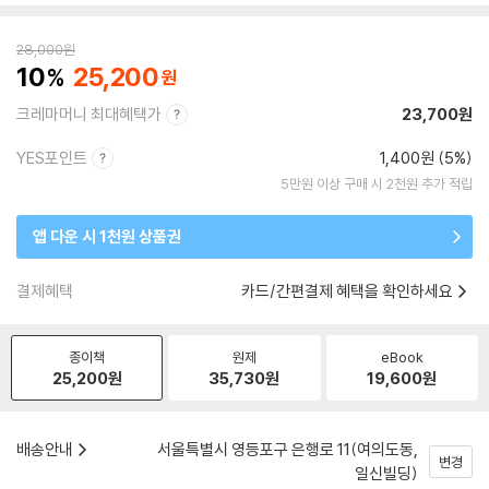
28,000
원
10
25,200
크레마머니 최대혜택가
23,700원
YES포인트
1,400원 (5%)
5만원 이상 구매 시 2천원 추가 적립
앱 다운 시 1천원 상품권
결제혜택
카드/간편결제 혜택을 확인하세요
종이책
원제
eBook
25,200
원
35,730
원
19,600
원
배송안내
서울특별시 영등포구 은행로 11(여의도동,
변경
일신빌딩)