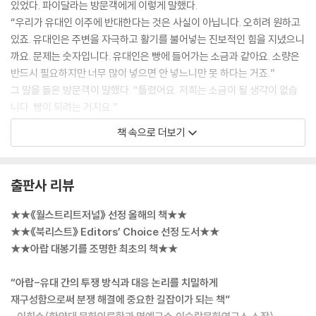
있었다. 파이달라는 방문객에게 이렇게 말했다.
“우리가 유대인 이주에 반대한다는 것은 사실이 아닙니다. 오히려 원하고
있죠. 유대인은 주변을 자극하고 활기를 불어넣는 진보적인 힘을 지녔으니
까요. 문제는 숫자입니다. 유대인은 빵에 들어가는 소금과 같아요. 소량은
반드시 필요하지만 너무 많이 넣으면 안 넣느니만 못 하다는 거죠.”
그 말을 들은 방문객이 말했다. “틀렸어요. 저희는 소금이 될 생각이 없습
니다. 빵이 되려는 거지요.”
--- p.27, 「1장 평온한 사막의 지배자들」중에서
책 속으로 더보기
참극 속에도 영웅들의 이야기는 존재했다. 은퇴 후 텔아비브로 이주해 헤
브론에서 여름을 나고 있었던 아런 번즈위그 라는 미국인은 자신이 겪은
출판사 리뷰
일을 회상하며 “축복의 하나님이 크신 자비로 우리에게 뒷집의 아랍인을
보내주셨다”고 기록했다. 그를 구한 아랍인의 이름은 아부 마무드 알 쿠르
★★《월스트리트저널》 선정 올해의 책★★
디야였다. 쿠르디야 부부는 유대인을 자기 집에 숨기고 문 앞에 서서 폭도
★★《북리스트》 Editors’ Choice 선정 도서★★
들에게 근처에 유대인이 없다고 말했다. 부부는 유대인 이웃을 숨긴 집 안
★★아랍 대봉기를 조명한 최초의 책★★
에 열 살배기 아들을 함께 두고 안심시켰다. 집 안에 있던 아들은 부부가 알
려준 대로 “여기는 유대인이 없어요. 다들 도망쳤어요!”라고 외쳤다. 아랍
“아랍-유대 간의 투쟁 방식과 대응 논리를 치밀하게
인 가정 수십 곳이 문을 열어 최소 250명의 유대인을 구했다. 카페라타는
재구성함으로써 분쟁 해결에 중요한 길잡이가 되는 책”
이러한 아랍인이 없었다면 헤브론에는 유대인이 한 명도 남지 않았을 것이