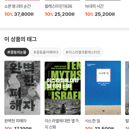
소련 붕괴의 순간
팔레스타인 1936
늑대의 시간
10
37,800
10
25,200
10
25,200
%
%
%
원
원
원
이 상품의 태그
#중동의눈물
#중동을이해하다
#이스라엘과팔레스타인
완벽한 피해자
이스라엘에 대한 열 가
사소한 일
팔
지 신화
10
17,100
10
13,500
1
%
%
원
원