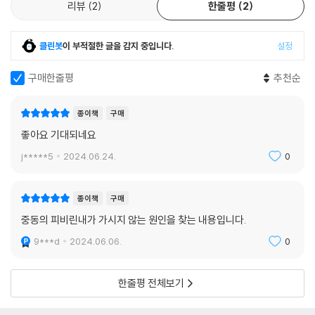
라 현재 이스라엘 군대가 시행하는 행정 구금 역시 대봉기 당시 영국 경찰
리뷰
2
한줄평
2
경과 호의가 충돌하면 호의가 우세하기 마련이다.”
이 용의자들을 구금했던 것에서 착안한 것이고, 오늘날 팔레스타인 테러범
이쯤 되면 팔레스타인 당국의 관리들이 자동반사적으로 아랍인에게만 호
을 붙잡고 그 집을 철거하는 것 역시 위임통치 시기 영국이 쓰던 수법이다.
의를 베푼다고 여겼던 유대인의 불만에도 나름의 이유가 있었던 듯하다.
클린봇
이 부적절한 글을 감지 중입니다.
설정
그러나 영국의 위임통치가 시작되고 20년 동안 유대인은 자신들에게 가장
팔레스타인 아랍인 또한 대봉기의 유산을 상속받았다. 시위, 공공시설 파
구매한줄평
추천순
호의적인 관리가 언제나 가장 중요한 요직에 앉는 행운을 누려왔다.
괴, 게릴라전과 총파업도 그렇지만, 오늘날 범아랍권으로 널리 퍼진 이스
--- p.238, 「5장 예루살렘의 평화를 위한 기도」중에서
라엘 불매운동은 대봉기 기간 내내 지속했던 유대인 상점에 대한 불매운동
종이책
구매
과 유대인 손님에 대한 판매거부운동에서 비롯된 유서 깊은 방식이다. 198
집행예정일 전날 밤, 벤요세프는 폴란드에 있는 옛 베타르 동료들에게 편
좋아요 기대되네요
7년 결성된 팔레스타인 민족주의 정당이자 무장단체인 하마스는 자신들
지를 썼다. 그는 활기 넘치지만 어딘가 어설픈 히브리어로 “친구들아, 나는
의 군사조직에 대봉기를 촉발한 알 카삼의 이름을 붙였다. 팔레스타인인들
j*****5
2024.06.24.
0
내일 교수형으로 죽는다. 나보다 행복한 사람이 또 있을까?”라고 적었다.
이 오스만식 페즈 모자를 벗고 아랍 무장투쟁의 상징인 체크무늬 케피예
벤요세프는 자신의 죽음이 민족 해방을 위한 “전쟁의 신호탄”이 될 것이라
(머리에 두르는 아랍 전통 스카프)를 착용한 것도 대봉기 시기 아랍국가위
고 말했다.
종이책
구매
원회의 지시에서 시작되었다.
“나는 그 어떤 방해에도 굴하지 않고 유대 국가가 탄생할 것이라는 확신을
중동의 피비린내가 가시지 않는 원인을 찾는 내용입니다.
품은 채 죽을 것이다. (…) 제에브 자보틴스키 만세! 역사적 국경 안에 세워
저자는 아랍 대 유대 민족주의 충돌, 서로를 향한 공격과 대응을 치밀하게
9***d
2024.06.06.
0
질 유대 국가 만세! 싸우는 히브리인 청년 만세!”
재구성하면서도 ‘서술식 역사서’답게 유려한 이야기로 독자를 이끈다. 연
--- p.26, 「5장 예루살렘의 평화를 위한 기도」중에서
대기가 아니라 현장감이 느껴지는 1936~1939년 팔레스타인의 시공간
한줄평 전체보기
속에서 독자들은 오늘날 아랍-유대 간의 투쟁 방식과 대응 논리의 원천을
안토니우스는 유대인이 유럽에서 삶을 이어가는 게 불가능해졌다는 사실
파악할 수 있다.
은 인정했다. 그러나 그 해결책을 팔레스타인에서 찾아야 할 필요도, 찾을