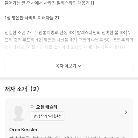
른다는 불편한 진실을 받아들이기 시작했다. 봉기로 인해 수천 명의 유대
들어가는 글:역사에서 사라진 팔레스타인 대봉기 11
인이 당대 최고의 군사 강국이었던 영국에 의해 훈련받고 무기를 지급받았
다. 어설펐던 경비대는 강력한 유대인 군대의 씨앗으로 바뀌었다. 그리고
1장 평온한 사막의 지배자들 21
팔레스타인의 대학살과 히틀러의 위협 속에서 ‘분할’ ‘유대 국가’와 같은 불
길한 단어가 처음으로 국제 외교 의제로 등장하기 시작했다.
신실한 소년 27│위임통치령의 탄생 33│팔레스타인의 잔혹한 봄 38│무
프티 중의 무프티 42│평온한 나날들 47│고통의 나날들 50│벽은 우리의
5년간 3개 대륙과 3개 언어를 넘나든 광범위한 기록 연구를 바탕으로 한
것이다! 54│히틀러와 뜻을 같이하다 63│무사 얘기는 다르던데? 67
이 책은 단순한 사건 나열이 아니라 아랍, 유대, 그리고 영국 세력 내에서
중추적인 역할을 한 주요 인물들의 행동과 판단을 따라가며 서술된다. 파
2장 피로 물든 야파 83
목차 더보기
노라마처럼 펼쳐지는 역사의 장면을 통해서 아랍 대봉기 과정뿐 아니라 오
늘날 중동분쟁의 패턴이 어떻게 탄생했는지 살펴볼 수 있다.
장작 패고 물 긷는 노예 91│테살로니키에서 온 남자 95│굉장한 도덕적힘
105│파업과 반격 112│동방에서 온 세 명의 왕 130
저자 소개
2
3장 두 국가 해법론 137
저
오렌 케슬러
위원회, 항해를 떠나다 143│생각을 바꾼 대무프티 153│관개전문가의 등
관심작가 알림신청
장 160│억누를 수 없는 갈등 173│예상치 못한 반향 181│두 총회 이야기
188
Oren Kessler