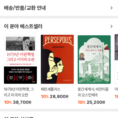
수도 없다고 주장했다. 그는 평소 인류애에 자부심을 가져온 에비앙회의
배송/반품/교환 안내
맥마흔 선언 VS 밸푸어 선언
당사자들이 한심한 회의 결과를 바로잡아 “아랍 팔레스타인이 그동안 억
최대의 이익을 위해 끊임없이 말을 뒤집는 영국
지로 감내해야 했던 엄청난 희생의 일부분이라도 부담하는 데 동의해야 한
다”고 말했다. 그는 팔레스타인에만 그 부담을 강요하는 것은 “문명 세계
이 분야 베스트셀러
맥마흔 선언과 사이크스-피코 비밀 협약, 밸푸어 선언으로 이어지는 일련
전체의 의무에 대한 파렴치한 회피이며 도덕적으로도 부당한 행동”이라고
의 과정에서 영국의 목표는 오로지 자국의 이익이었다. 그런 그들에게 팔
지적하면서 “한 민족의 박해를 완화하기 위해 또 다른 민족을 박해하는 것
레스타인 위임통치령에서 벌어지는 소요사태는 두고두고 골칫거리였다.
은 그 어떤 도덕률로도 정당화할 수 없다”고 일갈했다.
그때마다 영국은 국제연맹으로부터 부여받은 이중의 의무, 즉 “위임통치
“사실의 논리는 명확하다.” 그는 책을 마무리하며 이렇게 말했다. “이미 팔
령이 비유대인의 시민적·종교적 권리를 침해하지 않는 것을 조건”으로
레스타인을 차지하고 있는 민족을 쫓아내거나 멸종시키지 않는 한 제2의
“팔레스타인 내에 유대인의 민족적 고향을 건설”하기 위해서 각종 조사위
민족을 위한 자리는 만들어질 수 없다.”
원회를 꾸리고 백서를 발표한다. 실상은 그럴듯한 약속으로 아랍의 민심
--- p.299, 「6장 유대의 로렌스」중에서
달래기에 불과했고, 곧바로 무효화되기 일쑤였지만 영국은 위임통치 종료
때까지 이 전략을 포기하지 않았다.
윈게이트는 양파를 사과처럼 씹어 먹고 옷도 제대로 갖춰 입지 않은 채 손
님을 맞이하는 사람이었다. 그러나 그런 괴짜 같은 모습 뒤에는 단순히 비
1979년 이란혁명, 그
페르세폴리스
중간세계사, 비잔티움
이
1921년 야파에서 벌어진 폭동을 진압하기 위해 식민장관 처칠이 발표한
유적인 의미에서가 아닌, 실제로 치명적인 진지함이 숨어 있었다. 벤구리
리고 미국의 오판
과 오스만제국
10
28,800
1
%
원
〈처칠 백서〉, 1929년 8월, 예루살렘을 비롯해 20여 개 지역에서 벌어진 유
온과 마찬가지로 그는 오직 한 가지 목표만 바라보는, 유머 감각이라곤 눈
10
38,700
10
25,200
%
%
원
원
혈사태의 대책 마련을 위해 발표한 〈호프 심프슨 보고서〉와 〈패스필드 백
꼽만큼도 없는 냉정한 사람이었다. 또한 벤구리온과 마찬가지로 그의 시선
서〉는 모두 유대인 이민 허용치에 대한 제재를 약속했다. 그러나 시온주의
은 정치적·군사적 측면에서 온전한 유대 국가 건설을 실현하는 데 맞춰져
측의 로비와 홍보 총력전에 1931년 로이즈 조지 총리는 ‘대규모 유대인 이