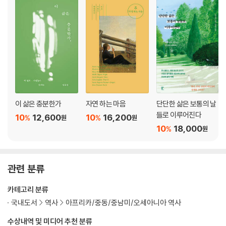
│라헬, 내 민족을 사랑하는 384│다시 만납시다 387
마치는 글: 끝나지 않은 봉기 392
감사의 말 426
참고문헌 506
주 428
찾아보기 518
이 삶은 충분한가
자연 하는 마음
단단한 삶은 보통의 날
들로 이루어진다
10
12,600
10
16,200
%
%
원
원
10
18,000
%
원
관련 분류
카테고리 분류
국내도서
역사
아프리카/중동/중남미/오세아니아 역사
수상내역 및 미디어 추천 분류