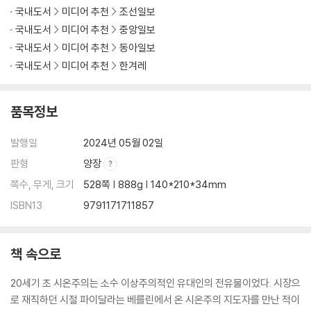
국내도서
미디어 추천
조선일보
국내도서
미디어 추천
중앙일보
국내도서
미디어 추천
동아일보
국내도서
미디어 추천
한겨레
품목정보
발행일
2024년 05월 02일
판형
양장
쪽수, 무게, 크기
528쪽 | 888g | 140*210*34mm
ISBN13
9791171711857
책 속으로
20세기 초 시온주의는 소수 이상주의적인 유대인의 전유물이었다. 시장으
로 재직하던 시절 파이달라는 베를린에서 온 시온주의 지도자를 만난 적이