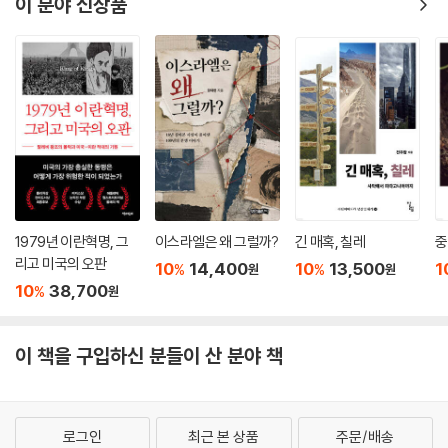
이 분야 신상품
있었다. 유대인 부사관 교육 첫날 환영 연설에서 윈게이트는 그 야망을 선
민은 계속’될 것이라는 일명 “검은 편지(Black Letter)”를 발표함으로써
명히 드러냈다. 연설은 결연하지만 서툰 히브리어로 이루어졌다. 그는 이
이를 무효화한다. 이렇듯 영국의 팔레스타인 정책은 대개 ‘맥마흔 선언-밸
연설에서 특유의 직설적인 태도로 유대인들조차 감히 입 밖에 내지 못하는
푸어 선언’ 패턴의 반복이었지만, 1937년 ‘필 왕립위원회’가 발표한 보고
말을 했다. “우리는 이곳에서 시온 군대의 기초를 세우고 있습니다.”
서는 눈여겨볼 필요가 있다. 1947년 국제연합 분할안, 클린턴 대통령의
--- p.317, 「6장 유대의 로렌스」중에서
클린턴 초안, 트럼프 대통령의 “세기의 거래” 그리고 바이든 정부의 공식
정책에 이르기까지 모든 ‘분할안’의 원전 격이기 때문이다.
유대인 측과 아랍인 측이 첫 회의에서 보인 모습은 양측이 지닌 외교적 기
술의 차이를 너무나도 극명히 드러냈다. 무사는 그 모습에 분노했다. 아랍
저자는 1936년 아랍 대봉기 발발 후 파견된 필 위원회의 조사 과정을 유대
인이 수십 년 만에 처음으로 유리한 지형에 서게 됐는데, 어렵게 올라온 자
와 아랍 측의 증언으로 재구성해 보여준다. 바이츠만(초대 이스라엘 대통
리에서 내부의 이견을 드러내며 사소한 일로 신경전을 벌이고 있었기 때문
령)을 비롯한 유대 측과 하지 아민(아랍고등위원회 창설자)과 같은 아랍
1979년 이란혁명, 그
이스라엘은 왜 그럴까?
긴 매혹, 칠레
중
이다. 그 후 회의가 진행되는 동안에도 대표단 구성을 놓고 잡음이 끊이지
측 대표자들의 목소리를 통해 이른바 ‘두 국가 해법론’이 어떻게 제시됐는
리고 미국의 오판
10
14,400
10
13,500
1
%
%
원
원
않았다. 대무프티는 반대파인 나샤시비 쪽 인사를 계속 거부했다. 독립을
지 입체적으로 드러난다. 유대 국가, 아랍 국가, 영국 관리 구역으로 팔레스
10
38,700
%
원
위한 성숙함을 보여야 할 자리에서 결코 바람직하지 않은 모습이었다. 체
타인을 나누는 이 제안을 일컬어 위원회는 “깔끔한 분할(clean cut)”이
임벌린은 미혼인 두 누이에게 매주 보내는 편지에서 아랍의 첫 태도가 “너
라고 자평했지만, 압도적으로 많은 유대인 증인 수, 시온주의자들의 로비
무나도 비타협적이고 극단주의적이어서 합의 도출의 가능성을 의심할 수
등으로 인구 대비 분할 면적뿐 아니라 위치 자체도 이미 시온주의 쪽으로
이 책을 구입하신 분들이 산 분야 책
밖에 없다”면서 “만약 양측이 합의에 도달하지 못한다면 어쩔 수 없이 영
기울어져 있었다. 아랍 측은 제안을 받아들일 이유가 없었고, 유대 측은 ‘유
국이 준비한 타협안대로 진행해야 할 것 같다”고 전했다.
대 국가’는 받아들이되 보고서가 제안한 분할선은 거부하자고 협의한다.
--- p.355, 「7장 불타는 땅」중에서
대봉기를 잠재우기 위해 영국이 제시한 대책은 유혈사태를 잠재우기는커
로그인
최근 본 상품
주문/배송