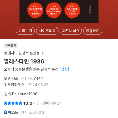
미리보기
사이즈비교
파트너샵
공유하기
소득공제
현대사의 결정적 순간들
팔레스타인 1936
오늘의 중동분쟁을 만든 결정적 순간
양장
오렌 케슬러
저
정영은
역
위즈덤하우스
2024.05.02.
원제
Palestine1936
10.0
판매지수
24
4
베스트
역사 top100 3주