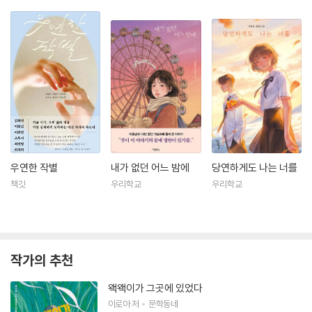
우연한 작별
내가 없던 어느 밤에
당연하게도 나는 너를
책깃
우리학교
우리학교
작가의 추천
왝왝이가 그곳에 있었다
이로아
저
문학동네