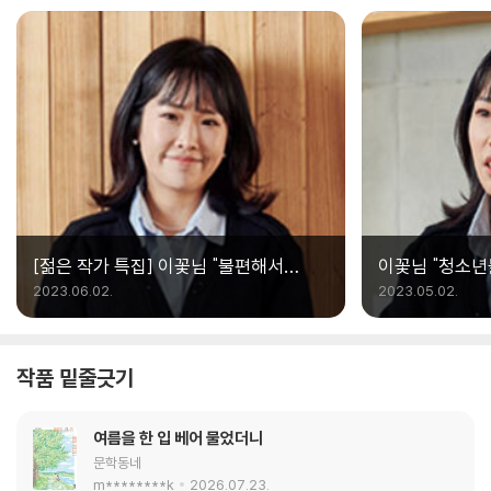
복, 택배 왔습니다》는 어른이나 아이 할 것 없이
기다리고 반기는 택배에 대한 이야기예요. 그냥
단순한 택배가 아닌, 새해를 맞이하여 도착한 아
주 특별한 ‘선물’이지요. 택배 상자 안에서 튀어나
온 채소 친구들과 함께 신나는 요리를 하다 보면
아주 특별한 음식이 완성됩니다. 음식과 함께 새
해에 여러분에게 찾아온 멋진 ‘복’도 받아보세요!
[젊은 작가 특집] 이꽃님 "불편해서
이꽃님 "청소년
모른척했지만 꼭 알아야 하는 이야기"
하는 게 목표예
2023.06.02.
2023.05.02.
작품 밑줄긋기
여름을 한 입 베어 물었더니
문학동네
m********k
2026.07.23.