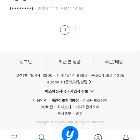
f********t
2024.11.12. 오전 11:14:53
1
2
로그인
최근 본 상품
주문/배송
고객센터 1544-3800
티켓 1544-6399
중고샵 1566-4295
eBook 1:1문의/채팅상담
예스이십사(주) 사업자 정보
이용약관
개인정보처리방침
청소년보호정책
PC버전
회사소개
거래처관계자께
도서홍보
광고
Copyright © YES24 Corp. All Rights Reserved.
MATOM7