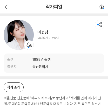
이꽃님
작가파일
국내작가
문학가
이꽃님
국내작가
문학가
출생
1989년 출생
출생지
울산광역시
작가 소개
서울신문 신춘문예 「메두사의 후예」로 등단하고 『세계를 건너 너에게 갈
게』로 제8회 문학동네청소년문학상 대상을 받았다. 지은 책으로 청소년