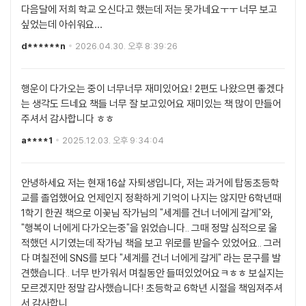
다음달에 저희 학교 오신다고 했는데 저는 못가네요ㅜㅜ 너무 보고
싶었는데 아쉬워요…
d******n
2026.04.30. 오후 8:39:26
행운이 다가오는 중이 너무너무 재미있어요! 2편도 나왔으면 좋겠다
는 생각도 드네요 책들 너무 잘 보고있어요 재미있는 책 많이 만들어
주셔서 감사합니다 ㅎㅎ
a****1
2025.12.03. 오후 9:34:04
안녕하세요 저는 현재 16살 자퇴생입니다, 저는 과거에 탑동초등학
교를 졸업했어요 언제인지 정확하게 기억이 나지는 않지만 6학년때
1학기 한권 책으로 이꽃님 작가님의 "세계를 건너 너에게 갈게"와,
"행복이 너에게 다가오는중"을 읽었습니다.. 그때 정말 심적으로 울
적했던 시기였는데 작가님 책을 보고 위로를 받을수 있었어요.. 그러
다 며칠전에 SNS를 보다 "세계를 건너 너에게 갈게" 라는 문구를 발
견했습니다.. 너무 반가워서 며칠동안 들떠있었어요ㅋㅎㅎ 보실지는
모르겠지만 정말 감사했습니다! 초등학교 6학년 시절을 책임져주셔
서 감사합니