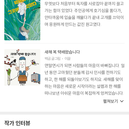
무엇보다 처음부터 독자를 사로잡아 끝까지 끌고
가는 힘이 있었다. 주인공에게 호기심을 품다가,
안타까움에 입술을 깨물다가 끝내 고개를 끄덕이
며 응원하게 만드는 값진 원고였다.
새해 복 택배왔습니다
백곰
글그림
이끌
연말연시가 되면 사람들의 마음이 바빠집니다. 일
년 동안 고마웠던 분들께 감사 인사를 전하기도
하고, 한 해를 되돌아보기도 하지요. 새해를 맞이
하는 마음은 새로운 시작이라는 설렘과 한 해를
떠나보낸 아쉬운 마음이 복잡하게 엉켜있습니다.
그렇다면 우리 아이들은 어떨까요? 아이들에게
펼쳐보기
새해는 기쁘고 반가운 소식입니다. 한 살 나이를
더 먹는다는 설렘, 자란다는 기쁨이 아이들 얼굴
에 가득합니다. 우리 아이들은 떠나보낸 아쉬움
작가 인터뷰
보다 맞이하는 기쁨을 더 즐길 줄 알거든요. 《새해