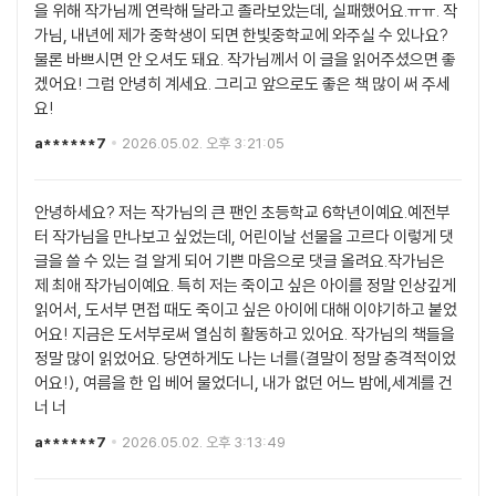
을 위해 작가님께 연락해 달라고 졸라보았는데, 실패했어요.ㅠㅠ. 작
가님, 내년에 제가 중학생이 되면 한빛중학교에 와주실 수 있나요?
물론 바쁘시면 안 오셔도 돼요. 작가님께서 이 글을 읽어주셨으면 좋
겠어요! 그럼 안녕히 계세요. 그리고 앞으로도 좋은 책 많이 써 주세
요!
a******7
2026.05.02. 오후 3:21:05
안녕하세요? 저는 작가님의 큰 팬인 초등학교 6학년이예요.예전부
터 작가님을 만나보고 싶었는데, 어린이날 선물을 고르다 이렇게 댓
글을 쓸 수 있는 걸 알게 되어 기쁜 마음으로 댓글 올려요.작가님은
제 최애 작가님이예요. 특히 저는 죽이고 싶은 아이를 정말 인상깊게
읽어서, 도서부 면접 때도 죽이고 싶은 아이에 대해 이야기하고 붙었
어요! 지금은 도서부로써 열심히 활동하고 있어요. 작가님의 책들을
정말 많이 읽었어요. 당연하게도 나는 너를(결말이 정말 충격적이었
어요!), 여름을 한 입 베어 물었더니, 내가 없던 어느 밤에,세계를 건
너 너
a******7
2026.05.02. 오후 3:13:49