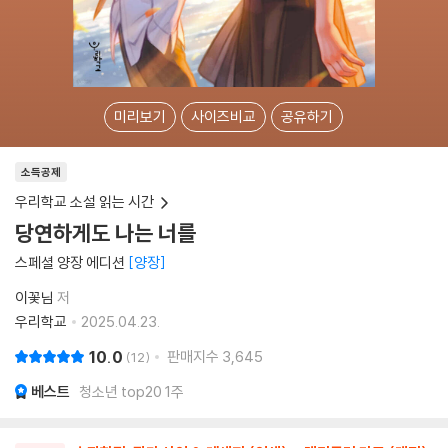
미리보기
사이즈비교
공유하기
소득공제
우리학교 소설 읽는 시간
당연하게도 나는 너를
스페셜 양장 에디션
양장
이꽃님
저
우리학교
2025.04.23.
10.0
판매지수
3,645
12
베스트
청소년 top20 1주