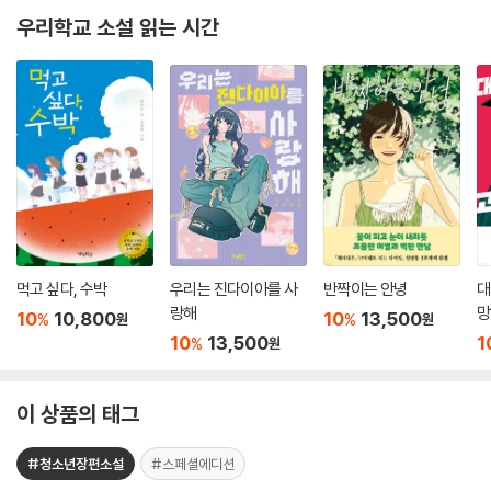
우리학교 소설 읽는 시간
먹고 싶다, 수박
우리는 진다이아를 사
반짝이는 안녕
대
랑해
망
10
10,800
10
13,500
%
%
원
원
10
13,500
1
%
원
이 상품의 태그
#청소년장편소설
#스페셜에디션