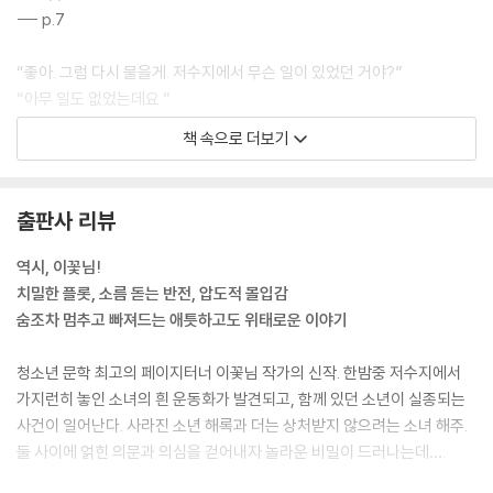
--- p.7
“좋아. 그럼 다시 물을게. 저수지에서 무슨 일이 있었던 거야?”
“아무 일도 없었는데요.”
경찰이 나를 빤히 보더라고. 그러고는 거의 속삭이듯 말했어.
책 속으로 더보기
“내가 시간이 남아돌아서 여기까지 찾아왔다고 생각하나 보네.”
“…….”
“해록이가 사라지기 직전에 마지막으로 만난 사람이 너야. 널 만나서 저수
출판사 리뷰
지에 같이 갔고 그 뒤로 실종됐어. 너희가 탔던 저수지로 가는 버스 CCTV
도 확보했고.”
역시, 이꽃님!
--- p.23
치밀한 플롯, 소름 돋는 반전, 압도적 몰입감
숨조차 멈추고 빠져드는 애틋하고도 위태로운 이야기
내가 바라던 것들이 그대로 이루어지기에 모든 게 완벽했어. 바로 뒤따라
그 짜증 나는 웃음소리만 이어지지 않았더라면 말이야.
청소년 문학 최고의 페이지터너 이꽃님 작가의 신작. 한밤중 저수지에서
“크큭.”
가지런히 놓인 소녀의 흰 운동화가 발견되고, 함께 있던 소년이 실종되는
“닥쳐, 새끼야. 들리잖아.”
사건이 일어난다. 사라진 소년 해록과 더는 상처받지 않으려는 소녀 해주.
웃음소리와 웅성거림이 바람을 타고 내 귀에 꽂혔을 때 등 뒤로 오스스 소
둘 사이에 얽힌 의문과 의심을 걷어내자 놀라운 비밀이 드러나는데….
름이 돋았던 기억이 아직도 생생해. 산뜻하고 시원하던 바람이 한순간에