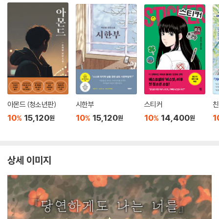
아몬드 (청소년판)
시한부
스티커
친
10
15,120
10
15,120
10
14,400
1
%
%
%
원
원
원
상세 이미지