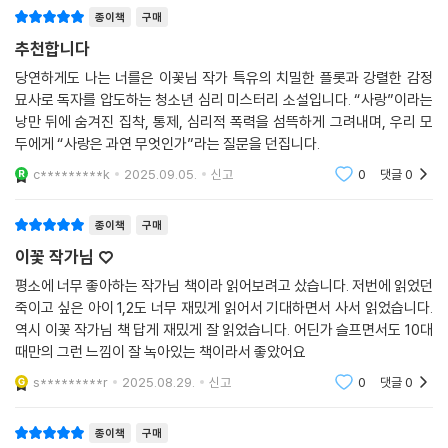
터 『죽이고 싶은 아이』처럼 십 대들의 세계에도 분명코 존재하는 부조리한
종이책
구매
일상과 관계의 심연을 강렬하게 파헤치는 문제작을 발표해 온 이꽃님 작가
추천합니다
가 이번에는 ‘누군가를 좋아하는 마음’을 예리하게 파고든 또 하나의 문제
당연하게도 나는 너를은 이꽃님 작가 특유의 치밀한 플롯과 강렬한 감정
작으로 우리 곁을 찾아왔다.
묘사로 독자를 압도하는 청소년 심리 미스터리 소설입니다. “사랑”이라는
낭만 뒤에 숨겨진 집착, 통제, 심리적 폭력을 섬뜩하게 그려내며, 우리 모
치밀한 플롯, 소름 돋는 반전, 압도적 몰입감
두에게 “사랑은 과연 무엇인가”라는 질문을 던집니다.
숨조차 멈추고 빠져드는 위태로운 이야기
c*********k
2025.09.05.
신고
0
댓글
0
한밤중 저수지에서 가지런히 놓인 소녀의 흰 운동화가 발견되고, 함께 있
종이책
구매
던 소년이 실종되는 사건이 일어나는데…. 사라진 소년 해록과 더는 상처
이꽃 작가님 ♡
받지 않으려는 소녀 해주. 쌓여가는 의문과 짙어지는 의심을 넘어 마침내
드러나고야 마는 놀라운 비밀. 이꽃님 작가 특유의 정교한 플롯은 책을 펼
평소에 너무 좋아하는 작가님 책이라 읽어보려고 샀습니다. 저번에 읽었던
치는 순간 단숨에 엔딩까지 치닫는 숨 가쁜 독서로 독자를 몰아간다.
죽이고 싶은 아이 1,2도 너무 재밌게 읽어서 기대하면서 사서 읽었습니다.
역시 이꽃 작가님 책 답게 재밌게 잘 읽었습니다. 어딘가 슬프면서도 10대
때만의 그런 느낌이 잘 녹아있는 책이라서 좋았어요
어떤 책도 읽지 않으려 하는 십 대들도 이꽃님 작가의 전작 『죽이고 싶은
아이』는 끝까지 읽었다는 이야기가 학교에서, 도서관에서, 그리고 서점에
s*********r
2025.08.29.
신고
0
댓글
0
서 수없이 들려왔다. 책을 내던져버린 청소년들을 다시 책으로 이끄는 이
꽃님 작가의 힘. 그 힘은 다름 아닌 이야기 자체의 힘이다. 『당연하게도 나
종이책
구매