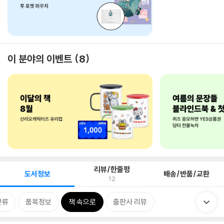
이 분야의 이벤트
8
리뷰/한줄평
도서정보
배송/반품/교환
12
분류
품목정보
책 속으로
출판사 리뷰