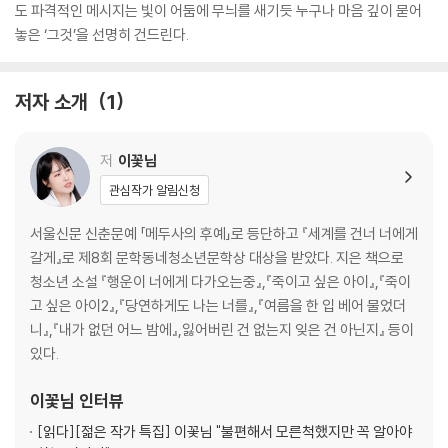
도 파격적인 메시지는 빛이 어둠에 무늬를 새기듯 누구나 마음 깊이 묻어
놓은 ‘그것’을 선명히 건드린다.
저자 소개
1
저
이꽃님
관심작가 알림신청
서울신문 신춘문예 「메두사의 후예」로 등단하고 『세계를 건너 너에게
갈게』로 제8회 문학동네청소년문학상 대상을 받았다. 지은 책으로
청소년 소설 『행운이 너에게 다가오는중』,『죽이고 싶은 아이』,『죽이
고 싶은 아이2』,『당연하게도 나는 너를』,『여름을 한 입 베어 물었더
니』,『내가 없던 어느 밤에』,잃어버린 건 없는지 잊은 건 아닌지』 등이
있다.
이꽃님
인터뷰
[읽다]
[젊은 작가 특집] 이꽃님 "불편해서 모른척했지만 꼭 알아야