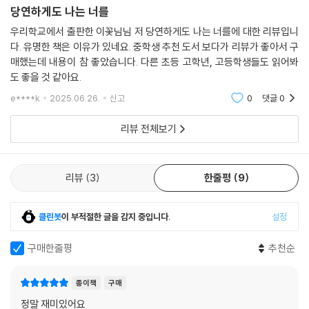
는 너를』 역시 의문의 실종 사건에 독자를 끝까지 속이는 도발적 질문과 소
당연하게도 나는 너를
름 돋는 반전이 더해진 작품으로, 먼저 읽은 독자는 ‘스포 금지’를 유념해야
우리학교에서 출판한 이꽃님님 저 당연하게도 나는 너를에 대한 리뷰입니
만 한다. 심리 미스터리물로도 손색없는 이 소설은 책을 다 읽은 청소년 독
다. 유명한 책은 이유가 있네요. 중학생 추천 도서 보다가 리뷰가 좋아서 구
자들로 하여금 다시 책의 맨 앞으로 돌아가 결말의 복선을 찾아 페이지를
매했는데 내용이 참 좋았습니다. 다른 초등 고학년, 고등학생들도 읽어봐
뒤적이게 만든다.
도 좋을 것 같아요.
e****k
2025.06.26.
신고
0
댓글
0
“누군가를 좋아하는 마음, 그 속에 감추어진 이야기를 써야 했다.
그 이면의 이야기를.”
리뷰 전체보기
십 대의 관계 맺기 방식에 던지는 작가의 예리한 메시지
평범한 교실의 보통의 소녀와 소년의 만남. 그러나 애틋한 듯, 서로에게 온
리뷰
3
한줄평
9
마음을 다하는 듯 보이는 관계라도 밑바닥에는 끝없이 갈망하고 집착하는
지독한 마음이 숨어 있는 법. 그 날것 그대로의 감정이 미스테리한 사건과
맞물리며 긴장감 넘치게 폭발한다.
클린봇
이 부적절한 글을 감지 중입니다.
설정
구매한줄평
추천순
외로움, 간절함, 집착, 소유욕, 심리적 조종, 정서적 폭력…. 왜 어떤 아이들
의 ‘좋아하는 마음’은 다른 아이들의 마음과 달리 그토록 위태롭고 쓰라린
것일까? 작가는 기울어진 세상의 비틀린 ‘현실’ 사랑이 이제 막 좋아하는
종이책
구매
마음을 터뜨리기 시작한 십 대들의 세계로 고스란히 전이되어, 서로의 ‘첫’
정말 재미있어요