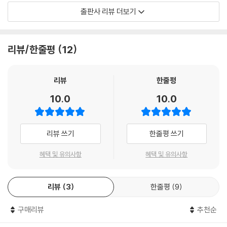
불쾌하게 바뀌던, 그 섬뜩함을 어떻게 잊을 수 있겠어.
“좋아하는 마음속에 감추어진 이야기를 써야 했다. 그 이면의 이야기를.”
출판사 리뷰 더보기
--- p.57
(작가의 말 중에서)
‘개 버릇 남 못 준다더니, 너 여전하다?’
왜 어떤 아이들의 ‘좋아하는 마음’은 그토록 외롭고 집요한 것일까? 누군가
리뷰/한줄평
12
‘너 여전하다?’
를 막 좋아하기 시작한 십 대들의 풋풋한 마음과 그 마음 뒤에 숨겨진 쓰라
여전하다…….
리고 위태로운 감정이 미스터리한 사건과 맞물려 긴장감 넘치게 폭발하는
여전하다는 말은 예전에 알고 지낸 사람한테나 쓰는 말이잖아. 그걸 이제
이야기. 십 대의 관계 맺기 방식에 던지는 작가의 솔직하고도 파격적인 메
리뷰
한줄평
야 눈치챈 거야. 채호의 눈은 금방이라도 튀어나올 듯 커졌고 나는 혀끝부
시지는 빛이 어둠에 무늬를 새기듯 누구나 마음 깊이 묻어 놓은 ‘그것’을 선
10.0
10.0
터 느껴지는 쓴맛을 참아 내려고 입을 다물었어.
명히 건드린다.
--- p.109
“누구에게도 하지 않은 이야기를 하려고 해.
리뷰 쓰기
한줄평 쓰기
무슨 말을 어떻게 시작해야 할지 모르겠어. 너한테 하고 싶은 말이 너무 많
오로지 너와 나만 아는 이야기를.”
은데 어떤 말을 해야 네가 내 말을 믿어 줄까. 그래, 우리 이야기가 낫겠다.
청소년 문학 최강 페이지터너 이꽃님의 귀환
혜택 및 유의사항
혜택 및 유의사항
끝까지 경찰에게 하지 않은 이야기를 하려고 해. 오로지 너와 나만 아는 이
야기. 저수지에 가기 전부터 그날 네가 그곳에서 실종될 때까지, 우리에게
독자를 단 한 번도 실망시키지 않은 작가, 펴내는 작품마다 매번 십 대들의
있었던 일 전부 다.
리뷰
3
한줄평
9
뜨거운 호응을 얻는 작가 이꽃님의 신작 『당연하게도 나는 너를』이 출간되
--- p.193
었다.
구매리뷰
추천순
『세계를 건너 너에게 갈게』처럼 따스하게 마음을 어루만지는 작품에서부