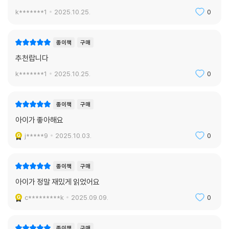
사랑을 할퀴고 상처 내도록 만들었음을 아프게 보여준다.
k*******1
2025.10.25.
0
누군가를 좋아한다는 이유로 우리는 타인의 삶을 어디까지 침범할 수 있는
것일까? 미스터리를 담은 플롯과 다크 로맨스적 분위기가 작가의 솔직하
종이책
구매
고 파격적인 메시지와 만나 『당연하게도 나는 너를』이라는 문제작을 탄생
추천랍니다
시켰다. 빛이 어둠에 무늬를 새기듯 마음 깊이 묻어 놓은 무언가를 선명히
k*******1
2025.10.25.
0
건드리는 이 특별한 이야기에 누구든 빠져들지 않을 수 없을 것이다.
종이책
구매
아이가 좋아해요
j*****9
2025.10.03.
0
종이책
구매
아이가 정말 재밌게 읽었어요
c*********k
2025.09.09.
0
종이책
구매