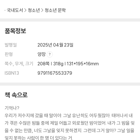
국내도서
청소년
청소년 문학
품목정보
발행일
2025년 04월 23일
판형
양장
쪽수, 무게, 크기
208쪽 | 318g | 131*195*16mm
ISBN13
9791167553379
책 속으로
기억나?
우리가 저수지에 갔을 때 말이야. 그날 유난히도 어두웠잖아. 태어나서 내
가 겪은 수많은 밤들 중에 제일 어둡고 외로웠던 밤이었어. 내가 그 밤을 잊
을 수 없는 만큼, 너도 그날을 잊지 못하겠지. 그런데 그거 알아? 그날 일을
잊지 못하는 사람이 한 명 더 있다는 거.