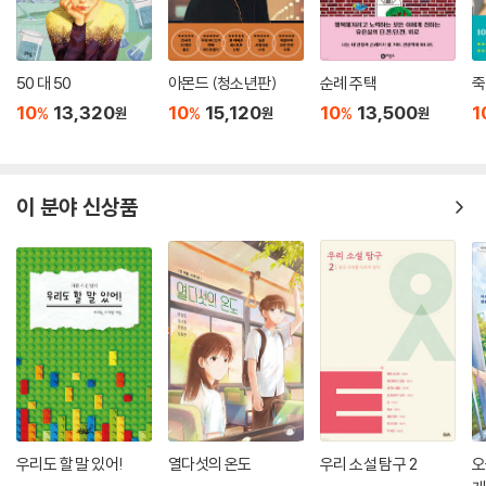
50 대 50
아몬드 (청소년판)
순례 주택
죽
10
13,320
10
15,120
10
13,500
1
%
%
%
원
원
원
이 분야 신상품
우리도 할 말 있어!
열다섯의 온도
우리 소설 탐구 2
오