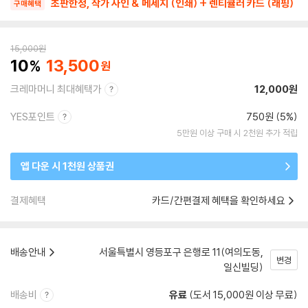
초판한정, 작가 사인 & 메세지 (인쇄) + 렌티큘러 카드 (래핑)
구매혜택
15,000
원
10
13,500
크레마머니 최대혜택가
12,000원
YES포인트
750원 (5%)
5만원 이상 구매 시 2천원 추가 적립
앱 다운 시 1천원 상품권
결제혜택
카드/간편결제 혜택을 확인하세요
배송안내
서울특별시 영등포구 은행로 11(여의도동,
변경
일신빌딩)
배송비
유료
(도서 15,000원 이상 무료)