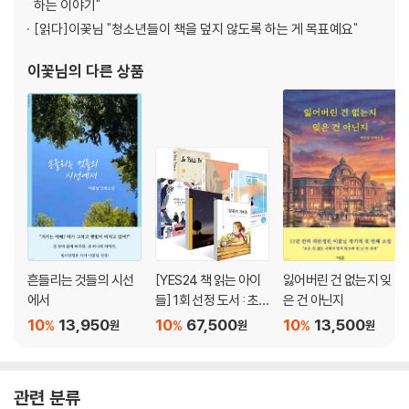
하는 이야기"
[읽다]
이꽃님 "청소년들이 책을 덮지 않도록 하는 게 목표예요"
이꽃님
의 다른 상품
흔들리는 것들의 시선
[YES24 책 읽는 아이
잃어버린 건 없는지 잊
에서
들] 1회 선정 도서 : 초
은 건 아닌지
등 5~6학년 세트
10
13,950
10
67,500
10
13,500
%
%
%
원
원
원
관련 분류