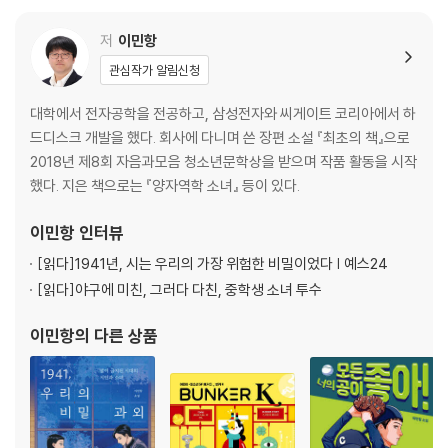
저
이민항
관심작가 알림신청
대학에서 전자공학을 전공하고, 삼성전자와 씨게이트 코리아에서 하
드디스크 개발을 했다. 회사에 다니며 쓴 장편 소설 『최초의 책』으로
2018년 제8회 자음과모음 청소년문학상을 받으며 작품 활동을 시작
했다. 지은 책으로는 『양자역학 소녀』 등이 있다.
이민항
인터뷰
[읽다]
1941년, 시는 우리의 가장 위험한 비밀이었다 | 예스24
[읽다]
야구에 미친, 그러다 다친, 중학생 소녀 투수
이민항
의 다른 상품