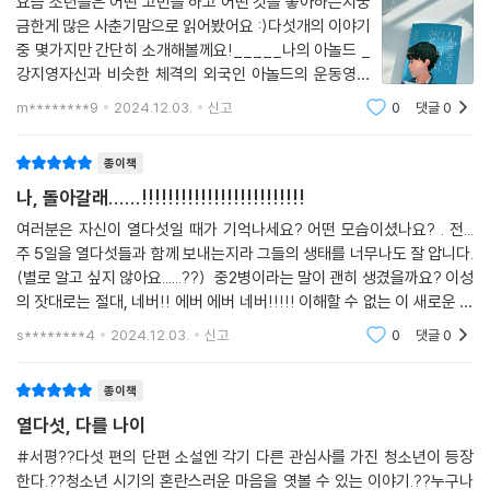
요즘 소년들은 어떤 고민을 하고 어떤 것을 좋아하는지궁
결되는 이 거래는 다섯 이야기 속에서 때로 불공정하기도 때로 감동적이기
금한게 많은 사춘기맘으로 읽어봤어요 :)다섯개의 이야기
도 하다. 소설 속 열다섯 아이들이 마주한 오늘과 그런 오늘에 내리는 선택
중 몇가지만 간단히 소개해볼께요!_____나의 아놀드 _
을 지켜보다 보면 어느새 그 모습이 나와 어딘가 닮아 있음을 깨닫는다.
강지영자신과 비슷한 체격의 외국인 아놀드의 운동영상
을 보며아놀드와 경쟁하듯 운동에 빠져버린 이서율.어느
m********9
2024.12.03.
신고
0
댓글
0
우리 모두의 평범한 그리고 우리 각자의 비범함에 관하여
새 나도 모르게 헬스중독이 되어버리고필요한 보조제와
일상이 뒤엎이고, 세상이 흔들리는 이야기
헬스장 등록을 위해돈이 필요하다보니 중고거래를
종이책
청소년은 가능하다. 헬스장에 다닐 수도 있고, 해외 축구를 좋아할 수도 있
나, 돌아갈래......!!!!!!!!!!!!!!!!!!!!!!!!!
고, 중요한 걸 까먹을 수도 있고, 중고 거래를 할 수도 있고, 남들 다 하는 걸
여러분은 자신이 열다섯일 때가 기억나세요? 어떤 모습이셨나요? . 전...
거부할 수도 있다. 우리는 우리가 뭐든 할 수 있다는 사실을 자주 잊는다.
주 5일을 열다섯들과 함께 보내는지라 그들의 생태를 너무나도 잘 압니다.
그러나 다섯 작품 속 주인공의 모습을 보면 다시금 우리에게 주어진 그 무
(별로 알고 싶지 않아요......??) 중2병이라는 말이 괜히 생겼을까요? 이성
한한 가능성을 떠올리게 된다.
의 잣대로는 절대, 네버!! 에버 에버 네버!!!!! 이해할 수 없는 이 새로운 종
족들...... 코로나를 거치면서 우리 열다섯들은 탈피를 한 듯, 한 단계 업그레
s********4
2024.12.03.
신고
0
댓글
0
이드
독자는 다섯 작품 속 각 주인공이 초조함을 이기고 매일의 노력을 끈질기
게 쌓아 올리는 모습(「나의 아놀드」)과 마음 깊이 좋아하는 일에 주저함 없
종이책
이 정직한 모습(「더비」)에서 존경을 느끼기도 하고, 나를 이루는 가장 중요
열다섯, 다를 나이
한 것이 무엇인지 되물을 때 혹은 진실을 마주할 용기를 낼 때(「안전~플
랜」)는 함께 자문하고 상상하며, 위태로운 독단으로 고립을 자처할 때(「형
#서평??다섯 편의 단편 소설엔 각기 다른 관심사를 가진 청소년이 등장
한다.??청소년 시기의 혼란스러운 마음을 엿볼 수 있는 이야기.??누구나
태 마음의 형태」)는 안타까워하고, 누구에게도 상처 주고 싶지 않은 주인