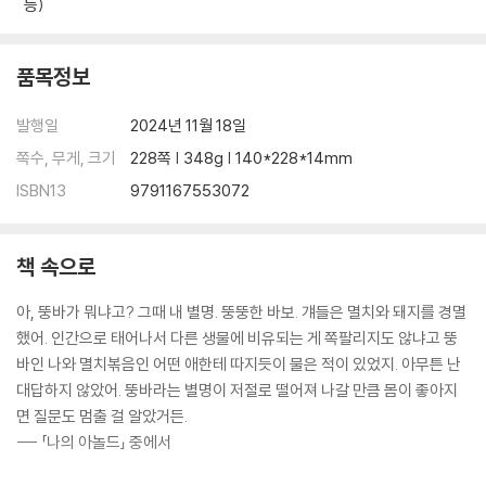
등)
품목정보
발행일
2024년 11월 18일
쪽수, 무게, 크기
228쪽 | 348g | 140*228*14mm
ISBN13
9791167553072
책 속으로
아, 뚱바가 뭐냐고? 그때 내 별명. 뚱뚱한 바보. 걔들은 멸치와 돼지를 경멸
했어. 인간으로 태어나서 다른 생물에 비유되는 게 쪽팔리지도 않냐고 뚱
바인 나와 멸치볶음인 어떤 애한테 따지듯이 물은 적이 있었지. 아무튼 난
대답하지 않았어. 뚱바라는 별명이 저절로 떨어져 나갈 만큼 몸이 좋아지
면 질문도 멈출 걸 알았거든.
--- 「나의 아놀드」 중에서