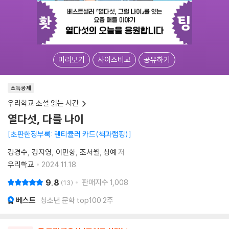
미리보기
사이즈비교
공유하기
소득공제
우리학교 소설 읽는 시간
열다섯, 다를 나이
초판한정부록: 렌티큘러 카드(책과랩핑)
강경수
강지영
이민항
조서월
청예
저
우리학교
2024.11.18.
9.8
판매지수
1,008
13
베스트
청소년 문학 top100 2주