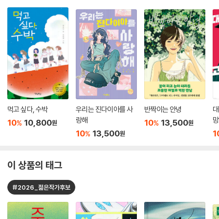
먹고 싶다, 수박
우리는 진다이아를 사
반짝이는 안녕
대
랑해
망
10
10,800
10
13,500
%
%
원
원
10
13,500
1
%
원
이 상품의 태그
#2026_젊은작가후보