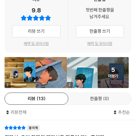
은 환상과 같다. ‘나는 평범했다’는 환상 말이다. 이때 요즘 십 대는 평범해
9.8
“말하지 않아도 마음을 알 수 있을까?” 청예 작가의 「형태 마음의 형태」는
첫번째 한줄평을
서는 살아남을 수 없는 혹은 결코 평범하게는 지나올 수 없는 청소년기를
남겨주세요.
형이 죽은 뒤 말이 없어진 집에서 속상함과 답답함을 느끼며 지내던 주인
보내고 있는 것은 아닌지 생각한다.
공 형태가 어느 날 친한 친구와 크게 싸우고 혼자서도 할 수 있는 게임팩을
리뷰 쓰기
한줄평 쓰기
사려고 중고 거래를 하다가 우연히 스무 살 정도 되어 보이는 형을 친구로
요즘 열다섯이 살아가는 세계는 이전─‘이전’을 어디까지로 잡느냐에 따라
사귀며 벌어지는 이야기다. 자신의 마음을 모두 아는 듯 말하는 형에게 반
다르겠지만 가깝게는 정보화 시대가 개막한 무렵을 떠올려 보자─과 비슷
혜택 및 유의사항
혜택 및 유의사항
항심을 느끼면서도 형의 조언을 귀담아듣는 형태는 과연 친구와 화해하게
한 외형을 하고 있지만, 그 내부 지형은 조금 더 복잡해진 것 같다. 외모지
될까?
상주의 심화와 팬덤 문화의 확산이 가져온 새로운 욕망, 과학 기술의 발달
로 상상해 보는 다른 삶의 가능성, 전에 없던 관계 맺기 방식과 거기에 깃든
#성인 인증 #경쟁사회 #이니시에이션 #공격성 #소속
5
일말의 신비, 무한 경쟁사회와 폭력성 등 독창적인 세계와 매력적인 주인
더보기
공으로 독자의 마음을 사로잡는 요즘 작가들이 읽어 낸 한층 더 복잡해진
“어른은 꼭 되어야 하는 걸까?” 강경수 작가의 「개의 시간」은 일정한 나이
우리 사회 위로 드라마, 코미디, 호러, 판타지, SF까지 장르를 넘나드는 열
2
2
가 되면 집으로 배송되는 ‘개의 탈’을 쓰지 않겠다고 결심한 주인공 솔이 겪
다섯의 오늘이 펼쳐진다.
는 사건을 그린다. 교실에서도 수영장에서도 늘 가장자리로 밀려난 신세인
리뷰
13
한줄평
0
솔은 지훈과 유일하게 마음을 나누며 우정을 쌓아 나간다. 개의 탈을 받아
우리를 이루고 우리가 이룰 세계
든 아이들이 하나같이 누군가에게 상처를 주는 것을 목격하며 둘은 결단코
리뷰전체
추천순
실수투성이지만 솔직한 열다섯 소년 이야기
개의 탈을 쓰지 않기로 결심하지만, 기어코 솔과 지훈 앞에도 불길한 초록
연기를 내뿜는 그것이 도착하고야 만다.
종이책
“내 학창 시절은 지독히도 쇳내가 났지.” _「나의 아놀드」