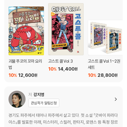
괴물 푸코의 꼬마 요리
고스트 콜 Vol. 3
고스트 콜 Vol. 1~2권
법
세트
10
14,400
%
원
10
12,600
10
28,800
%
%
원
원
저
강지영
관심작가 알림신청
경기도 파주에서 태어나 파주에서 살고 있다. 첫 소설 「굿바이 파라다
이스」를 발표한 이래, 미스터리, 스릴러, 판타지, 로맨스 등 특정 장르