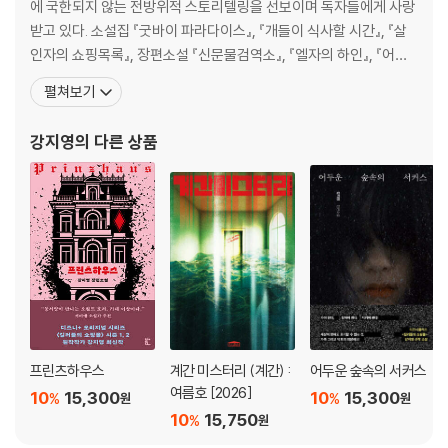
에 국한되지 않는 전방위적 스토리텔링을 선보이며 독자들에게 사랑
받고 있다. 소설집 『굿바이 파라다이스』, 『개들이 식사할 시간』, 『살
인자의 쇼핑목록』, 장편소설 『신문물검역소』, 『엘자의 하인』, 『어두
운 숲속의 서커스』, 『프랑켄슈타인 가족』, 『심여사는 킬러』, 『하품은
펼쳐보기
맛있다』, 『페로몬 부티크』, 『살인자의 쇼핑몰1, 2』, 『굿 드라이버』 등
을 발표했고, 카카오페이지와 네이버웹툰에 [스틸레토], [마녀 사
강지영
의 다른 상품
월], [살인자의 쇼핑목록]
프린츠하우스
계간 미스터리 (계간) :
어두운 숲속의 서커스
여름호 [2026]
10
15,300
10
15,300
%
%
원
원
10
15,750
%
원