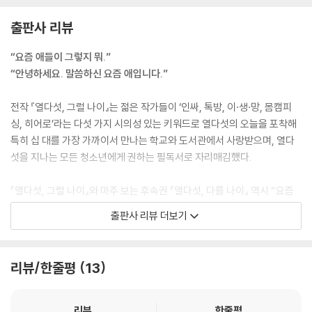
#덕후 #축구 #직구 #동일시 #자아 존중감
출판사 리뷰
선생님도 솔이에게 호통을 쳤다. 남들 다 하는 것. 어렵지 않은 것. 하면 되
“우리는 좋아하는 마음으로 하나 될 수 있을까?” 이민항 작가의 「더비」는
는 것을 못 해내서 솔이는 혼이 났다. 그럴 때면 아이들의 무수한 눈동자가
해외 축구 팬인 ‘나’와 그런 내가 좋아하는 팀의 라이벌 팀을 응원하는 같은
“요즘 애들이 그렇지 뭐.”
조소를 머금은 채 솔이를 쳐다봤다.
반 친구가 경기 성적으로 내기를 하며 벌어지는 이야기를 담고 있다. 기어
“안녕하세요. 말씀하신 요즘 애입니다.”
그런 아이들의 시선은 솔이에게 또 다른 스트레스로 다가왔다. 그럴 수만
이 내기에서 진 ‘나’는 팀의 성적이 꼭 나의 성적인 양 득의양양한 친구 앞
있다면 수영 따윈 배우고 싶지 않았다.
에서 초라한 기분을 느낀다. 벌칙으로 라이벌 팀 유니폼을 선물해 주기로
전작 『열다섯, 그럴 나이』는 젊은 작가들이 ‘인싸, 톡방, 이·생·망, 몸캠피
--- 「개의 시간」 중에서
했는데 왜인지 해외 배송이 좀처럼 오지를 않는데……
싱, 히어로’라는 다섯 가지 시의성 있는 키워드로 열다섯의 오늘을 포착해
특히 십 대를 가장 가까이서 만나는 학교와 도서관에서 사랑받으며, 열다
#줄임말 #기억 #자아 정체감 #용기 #시작점
섯을 지나는 모든 청소년에게 권하는 필독서로 자리매김했다.
“나는 어제의 나와 같은 사람일까?” 조서월 작가의 「영원중 갓기의 기억
『열다섯, 그럴 나이』와 마주 보는 후속권 『열다섯, 다를 나이』 역시 “요즘
보존 시크릿 플랜」에는 방학마다 키가 급성장하는 동시에 중요한 기억을
애들은 알 수 없다니까.”라는 말에서 ‘요즘 애들’을 맡고 있는 다섯 청소년
출판사 리뷰 더보기
하나씩 잊어버리는 주인공 현준이 등장한다. 원인을 알 수 없는 기억 상실
을 만난다. 어딘가 조금 다른, 그러나 자세히 들여다보기 전까지는 여느 십
을 막고자, 중요한 것들을 나열한 주문을 외워 보지만 날마다 그 길이만 늘
대와 같아 보이는 그 아이들을.
어날 뿐 기억이 사라지는 것을 막을 수는 없다. 그런 와중 엄마가 암 진단을
리뷰/한줄평
13
받고 얼마 되지 않아 돌아가시고, 곧이어 모든 진실이 밝혀진다.
‘열다섯’이라는 나이에 만나는 미묘하고 예민한 관계와 그 속에서 겪는 갈
등과 성장은 누구에게나 통용되는 보편적 서사다. 하지만 누구나 그 시절
#중고 거래 #상실 #애도 #믿음 #대화
자기만의 특별함과 설렘, 힘듦을 추억하기에 ‘평범한 학창 시절’이라는 말
리뷰
한줄평