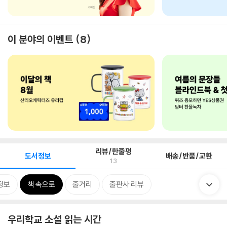
이 분야의 이벤트
8
리뷰/한줄평
도서정보
배송/반품/교환
13
정보
책 속으로
줄거리
출판사 리뷰
우리학교 소설 읽는 시간