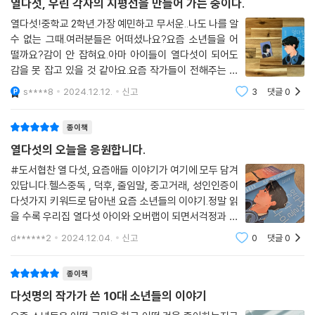
“애들 안 볼 때 실컷 놀려라. 아오…….” _「더비」
열다섯, 우린 각자의 지평선을 만들어 가는 중이다.
“멋이 없어도 괜찮아?” _「안전하고 완벽한 기억 보존을 위한 영원중 갓기
열다섯!중학교 2학년.가장 예민하고 무서운..나도 나를 알
의 시크릿 플랜」(이하 「안전~플랜」)
수 없는 그때.여러분들은 어떠셨나요?요즘 소년들을 어
“왜 전부 나한테만 그러는데요!” _「형태 마음의 형태」
떨까요?감이 안 잡혀요.아마 아이들이 열다섯이 되어도
“경찰에 신고해야 하지 않을까?” _「개의 시간」
감을 못 잡고 있을 것 같아요.요즘 작가들이 전해주는 요
즘 소년들 이야기!헬스 중독,덕후,줄임말,중고 거래,성인
s****8
2024.12.12.
신고
3
댓글
0
인증다섯 개의 키워드에 담아낸 소년들의 이야기예요.지
어른들은 뭐라도 하라며 닦달이지만 당장 무엇을 이뤄 내야 할지 몰라 애
나온 열다섯은 기억이 안 나지만다가올 열다섯
매하고 나 자신을 이루고 있는 것은 또 무엇인지 알 수 없어 혼란스러운 시
종이책
기, 열다섯. 이번 『열다섯, 다를 나이』에서는 특히, ‘남성 청소년’이라는 미
열다섯의 오늘을 응원합니다.
지의 존재를 탐구한다. 아이들의 현실을 생동감 있게 그려 낸 본격 열다섯
탐구 보고서로 오늘을 살아가는 청소년이 겪는 불안과 경쟁, 요구받는 용
#도서협찬 열 다섯, 요즘애들 이야기가 여기에 모두 담겨
있답니다.헬스중독 , 덕후, 줄임말, 중고거래, 성인인증이
기와 어른스러움 그리고 어른이 되기 위해 통과해야 하는 난폭한 의식까지
다섯가지 키워드로 담아낸 요즘 소년들의 이야기.정말 읽
각 주제에 관해 다섯 작가가 그려 낸 열다섯의 세상이 담겨 있다.
을 수록 우리집 열다섯 아이와 오버랩이 되면서걱정과 응
원을 하며 읽게 되었습니다.열다섯 청소년들이 겪을 수 있
책 속 주인공들은 고도 비만이기도, 영어를 잘 못하기도, 크게 다치기도,
d******2
2024.12.04.
신고
0
댓글
0
는 불안과 경쟁그 속에서 배우는 용기와 그들만의 세상 이
아끼던 물건이 친구에 의해 망가지기도, 어려울 때 손 내밀어 준 친구를 진
야기들!!헬스중독 - " 중독과 몰입의 경
실로 믿기도 한다. 그리고 다섯 모두 서로 다른 경로를 따라 모종의 ‘거
종이책
래’를 해야 하는 상황에 처한다. 이때, 거래에서 지불해야 하는 것은 꼭 현
다섯명의 작가가 쓴 10대 소년들의 이야기
금이나 현물의 형태가 아닐지도 모른다. 어떤 절박함을 내어 주어야만 체