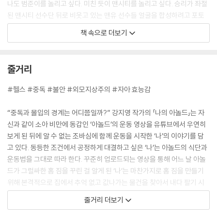
나도 범준이를 놀리고 싶다. 미친 듯이 맨시티를 놀리고 싶다. 승리가 좌절
된 맨시티 선수단 뒤로 비웃고 있는 맨유 선수들 얼굴을 합성하려고 포토
샵도 공부했는데, 정작 써먹을 일이 없네. 어제도 맨유는 지고 맨시티는 이
책 속으로 더보기
겼다.
--- 「더비」 중에서
줄거리
한번은 1반 정명진―전교 5등의 수재다―에게 너는 아침에 일어났을 때
네가 어젯밤 잠들기 전의 너와 같은 사람이라는 걸 어떻게 확신할 수 있느
#헬스 #중독 #불안 #외모지상주의 #자아 효능감
냐고 물어봤었다. 정명진은 쌍쌍바 두 쪽을 한꺼번에 입에 물고 48시간 정
도 침묵하더니 초콜릿 범벅이 된 입술로 “오우. 개 쉬운데. 명찰에 적혀 있
“중독과 몰입의 경계는 어디쯤일까?” 강지영 작가의 「나의 아놀드」는 자
잖아.”라고 대답했다.
신과 같이 소아 비만에 동갑인 ‘아놀드’의 운동 영상을 유튜브에서 우연히
--- 「안전하고 완벽한 기억 보존을 위한 영원중 갓기의 시크릿 플랜」 중에
보게 된 뒤에 알 수 없는 조바심에 함께 운동을 시작한 ‘나’의 이야기를 담
서
고 있다. 동등한 조건에서 공정하게 대결하고 싶은 ‘나’는 아놀드의 식단과
운동법을 그대로 따라 한다. 꾸준히 업로드되는 영상을 통해 어느 날 아놀
상관없었다. 친구 따위 없다고 외로워지진 않을 거다. 엄마 아빠가 날 이해
드가 그럴싸한 홈 짐을 꾸린 걸 알게 된 ‘나’는 마찬가지로 홈 짐을 만들기
해 주지 않아도, 그래, 이것도 상관없었다. 어차피 집에 있으나 마나 같이
위해 본격적으로 집에서 추억 없고 값나가는 물건을 찾아서 내다 팔기 시
얘기도 하지 않는 어른들, 공기인 셈 치자. 나는 특별한 사람이다. 뭐든지
작한다.
줄거리 더보기
혼자 해 버릴 수 있는 특별한 사람!
--- 「형태 마음의 형태」 중에서