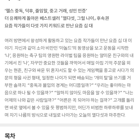
‘헬스 중독, 덕후, 줄임말, 중고 거래, 성인 인증’
더 유쾌하게 돌아온 베스트셀러 『열다섯, 그럴 나이』 후속권
요즘 작가들이 다섯 가지 키워드로 만난 요즘 십 대
여러 방면에서 왕성하게 활동하고 있는 요즘 작가들이 만난 요즘 십 대 이
야기. 자신과 같이 소아 비만인 ‘아놀드’의 동영상을 보고 운동을 시작한
‘나’, 응원하는 축구 팀의 영원한 라이벌 팀을 응원하는 얄미운 친구와의 내
기에서 진 ‘나’, 자꾸만 중요한 것들을 까먹어서 매일 아침 기억 주문을 외
우는 현준, 친구와 싸운 뒤 혼자서도 할 수 있는 게임팩을 중고로 사다가 의
문의 형을 사귄 형태, 일정한 나이가 되면 배송되는 ‘개의 탈’을 쓰기를 거
부한 솔까지. “중독과 몰입의 경계는 어디쯤일까?” “우리는 좋아하는 마
음으로 하나 될 수 있을까?” “말하지 않아도 마음을 알 수 있을까?” “나는
어제의 나와 같은 사람일까?” “어른은 꼭 되어야 하는 걸까?” 고개를 돌리
면 바로 옆에서 볼 수 있을 듯 평범하지만, 어딘가 비범한 하루하루를 보내
며 자기 나름의 방식으로 내일로 나아가는 오늘의 열다섯과 마주한다.
목차