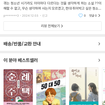
겪는 청소년 시기라도 아이마다 다르다는 것을 생각하게 하는 소설.??이
공의 마음은 계속해서 누군가에게 상처받는 가운데(「개의 시간」)에서도
해할 수 없고, 무슨 생각하며 사는지 모르겠고, 한대 쥐어박고 싶은 청소년
지켜질 수 있을지 가슴 졸이게 된다.
자녀를 키우고 있다면, 필독서다.??헬스 중독.덕후.줄임말.중고 거래.성인
p*******3
2024.12.03.
신고
0
댓글
0
인증.각 소설의 소
각자의 어려움을 짊어진 다섯 소년이 지나는 오늘을 투명하게 그리면서도
리뷰 전체보기
유머를 잃지 않은 이야기가 여기 있다. 우리의 과거, 현재, 미래인 열다섯의
오늘을 힘껏 응원하며.
배송/반품/교환 안내
이 분야 베스트셀러