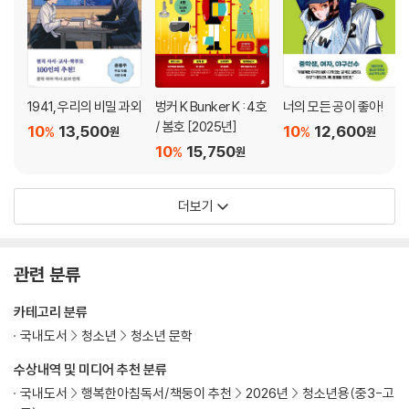
1941, 우리의 비밀 과외
벙커 K Bunker K : 4호
너의 모든 공이 좋아!
/ 봄호 [2025년]
10
13,500
10
12,600
%
%
원
원
10
15,750
%
원
더보기
관련 분류
카테고리 분류
국내도서
청소년
청소년 문학
수상내역 및 미디어 추천 분류
국내도서
행복한아침독서/책둥이 추천
2026년
청소년용(중3-고