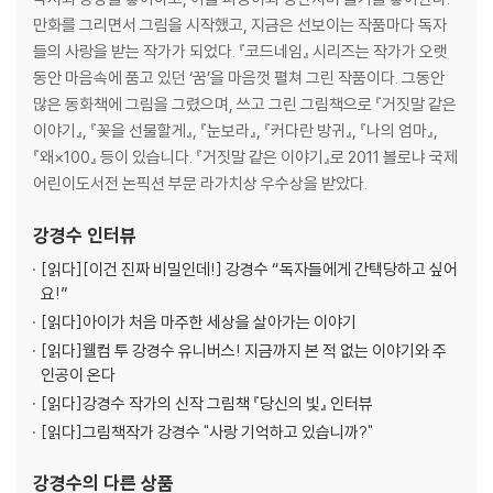
만화를 그리면서 그림을 시작했고, 지금은 선보이는 작품마다 독자
들의 사랑을 받는 작가가 되었다. 『코드네임』 시리즈는 작가가 오랫
동안 마음속에 품고 있던 ‘꿈’을 마음껏 펼쳐 그린 작품이다. 그동안
많은 동화책에 그림을 그렸으며, 쓰고 그린 그림책으로 『거짓말 같은
이야기』, 『꽃을 선물할게』, 『눈보라』, 『커다란 방귀』, 『나의 엄마』,
『왜×100』 등이 있습니다. 『거짓말 같은 이야기』로 2011 볼로냐 국제
어린이도서전 논픽션 부문 라가치상 우수상을 받았다.
강경수
인터뷰
[읽다]
[이건 진짜 비밀인데!] 강경수 “독자들에게 간택당하고 싶어
요!”
[읽다]
아이가 처음 마주한 세상을 살아가는 이야기
[읽다]
웰컴 투 강경수 유니버스! 지금까지 본 적 없는 이야기와 주
인공이 온다
[읽다]
강경수 작가의 신작 그림책 『당신의 빛』 인터뷰
[읽다]
그림책작가 강경수 "사랑 기억하고 있습니까?"
강경수
의 다른 상품