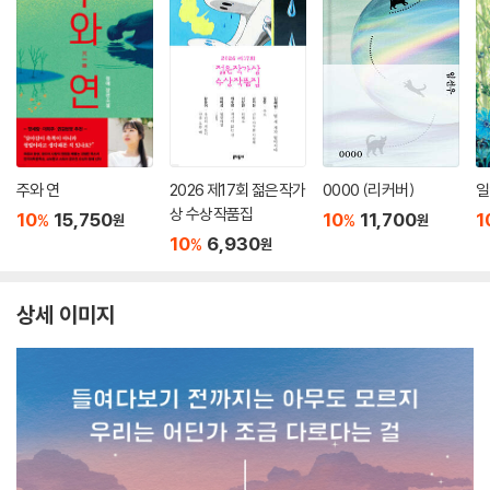
주와 연
2026 제17회 젊은작가
0000 (리커버)
일
상 수상작품집
10
15,750
10
11,700
1
%
%
원
원
10
6,930
%
원
상세 이미지