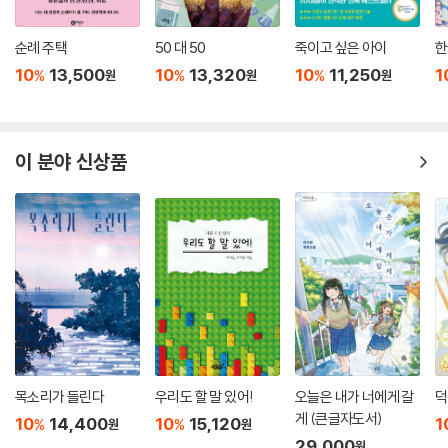
순례 주택
50 대 50
죽이고 싶은 아이
한
10
13,500
10
13,320
10
11,250
1
%
%
%
원
원
원
이 분야 신상품
목소리가 들린다
우리도 할 말 있어!
오늘은 내가 너에게 갈
덕
게 (큰글자도서)
10
14,400
10
15,120
1
%
%
원
원
29,000
원