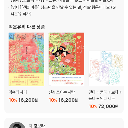
보인 작품으로, 전 지구적 재앙이 닥친 절체절명의 위기 속에서 서로 기생
[읽다]
[책읽아웃] 청소년을 만날 수 있는 일, 정말 행운이에요 (G.
하고 공생하며 생존했던 인류의 이야기를 통해 생명의 근원과 세계의 기원
현호정 ~~물결치는~몸~떠다니는~혼~~ … 297
백온유 작가)
을 찾아 거슬러올라간다.
작가노트 | 。oㅇO
백온유
의 다른 상품
해설 | 성현아 액화된 몸으로 다시 쓰는 창세기
2025 제16회 젊은작가상
심사 경위 … 341
심사평 … 344
약속의 세대
신경 쓰이는 사람
걷다 + 묻다 + 보다 +
듣다 + 안다 세트
10
16,200
10
16,200
%
%
원
원
10
72,000
%
원
저
강보라