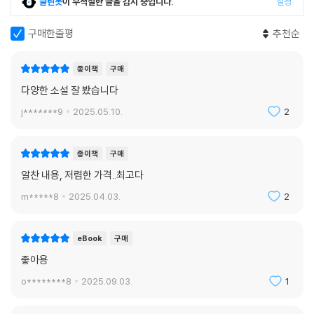
치미 떼고 웃으며 ‘뭐가?’라고 되묻는 소설이다. _인아영(문학평론가)
클린봇
이 부적절한 글을 감지 중입니다.
설정
꿈틀거리는 것들, 옴짝달싹 못하는 와중에도 숨을 내쉬고, 그르릉 울고, 어
구매한줄평
추천순
떻게든 일어나보려고 발에 힘을 주며 몸부림치던 것들. 신오는 땅만 보려
고 했다. 그 세세한 움직임을, 몸부림을 보지 않으려고 했다. 그때 어쩌면
종이책
구매
신오는 알아챘어야 했는지도 모른다. 자신의 미래가 예정되어 있다는 것
다양한 소설 잘 봤습니다
을. 자기도 살기 위해 언젠가 몸을 비틀고 악을 쓰고 그러다 끝내 깊은 구멍
j*******9
2025.05.10.
2
에 묻히게 되리란 것을.(문장웹진 2024년 5월호)
■ 2021년 창비신인소설상을 수상하며 작품활동을 시작했다. 소설집 『버
종이책
구매
섯 농장』 『산으로 가는 이야기』 등이 있다. 2023년 젊은작가상, 2024년
알찬 내용, 저렴한 가격..최고다
이상문학상 우수상을 수상했다.
m*****8
2025.04.03.
2
이희주, 「최애의 아이」 이희주는 그 모든 순간에 머뭇거리지 않는 것 같았
다. 이야기에 대한 확신이 있었고 그것을 전하는 화자는 달변이었다. 읽는
eBook
구매
내내 넘쳐흐르는 힘과 리듬이 전해져왔다. (…) 눈을 질끈 감고 파국의 서
좋아용
사를 기꺼이 껴안을 수밖에 없었던 것은 머리와 무관하게 열려버린 마음
o********8
2025.09.03.
1
때문이었다. _정용준(소설가)