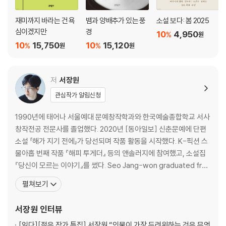
재미까지 바라는 건 욕
뱀과 양배추가 있는 풍
소설 보다: 봄 2025
심이겠지만
경
10
4,950
%
원
10
15,750
10
15,120
%
%
원
원
저
서장원
관심작가 알림신청
1990년에 태어나 서울예대 문예창작학과와 한국예술종합학교 서사
창작전공 전문사를 졸업했다. 2020년 [동아일보] 신춘문예에 단편
소설 「해가 지기 전에」가 당선되며 작품 활동을 시작했다. K-픽션 스
물아홉 번째 작품 『해피 투게더』 등의 앤솔러지에 참여했고, 소설집
『당신이 모르는 이야기』를 썼다. Seo Jang-won graduated fro
m the Department of Theater at Korea National Universit
펼쳐보기
y of Arts with a major in Narrative Writing. He began publis
hing stories th
서장원
인터뷰
[읽다]
[젊은 작가 특집] 서장원 “인물이 가장 두려워하는 것은 무엇