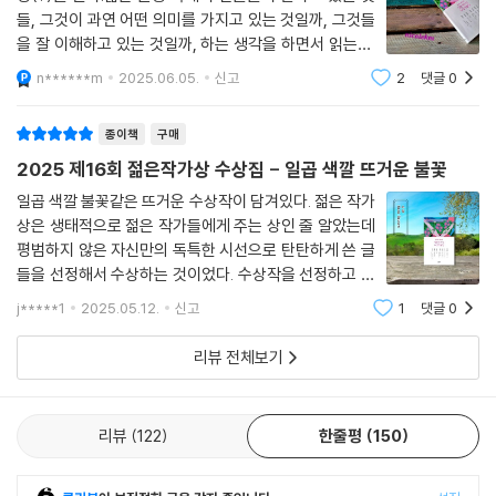
가)
장(?)을 한다.짧은 분량 속에서 인물들이 말하고 있는 것
들, 그것이 과연 어떤 의미를 가지고 있는 것일까, 그것들
그런 생각이 들었다. 어쩌면 정말 허구 아닐까 하는, 내가 실패한 영화를 한
을 잘 이해하고 있는 것일까, 하는 생각을 하면서 읽는다.
편 본 게 아닐까 하는. 별 반 개도 아까울 만큼의 너절한 서사. 치덕치덕 처
장편 소설을 마무리하는 것은 서서히 브레이크를 밟으며
n******m
2025.06.05.
신고
2
댓글
0
바른 클리셰. 질문도 남지 않고 더할 말도 없는 싸구려 엔딩. 감독이 지고
서는 느낌이라면 단편 소설을 마무리하는 것은 약간의 급
정거를 느끼며 서는 그런 기분 이라고나
만 영화. 아무도 보고 싶어하지 않는 영화. 그렇게 지독히도 못 만든 영화를
종이책
구매
본 게 아닐까 하는, 생각.
2025 제16회 젊은작가상 수상집 - 일곱 색깔 뜨거운 불꽃
그런데 왜 생각할수록 더…… 허무해질까. 모든 게 흠 없이 온전한데 왜 나
일곱 색깔 불꽃같은 뜨거운 수상작이 담겨있다. 젊은 작가
만 팔다리가 떨어져나간 것처럼, 살점이 다 뜯겨 너덜너덜해진 것처럼 괴
상은 생태적으로 젊은 작가들에게 주는 상인 줄 알았는데
평범하지 않은 자신만의 독특한 시선으로 탄탄하게 쓴 글
로운가. 왜 이리 지독히도 헛헛한가.(혼모노』, 창작과비평, 2025)
들을 선정해서 수상하는 것이었다. 수상작을 선정하고 대
상을 합의하는 일이 어려웠다는 심사위원들의 고충이 이
■ 2019년 동아일보 신춘문예를 통해 작품활동을 시작했다. 소설집 『빛을
j*****1
2025.05.12.
신고
1
댓글
0
해가 된다.＜반의반의 반, 백온유＞ 우아하고 강인한 존
걷으면 빛』 『혼모노』, 장편소설 『두고 온 여름』 등이 있다. 2024년 젊은작
재였던 노인 영실은 인지능력 저하로 어려움
리뷰 전체보기
가상, 이효석문학상 우수작품상을 수상했다.
성혜령, 「원경」 이 아슬아슬한 이야기가 흘러가는 동안 무심코 던져진 듯한
리뷰
122
한줄평
150
문장 하나로 긴장을 확 조였다 풀었다 하는 완급을 따라가는 기분이 짜릿
했다. 모든 문장에 신경이 곤두서 있는데 왜 그렇게 예민하냐고 물으면 시