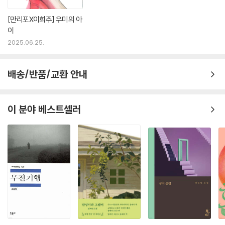
워서. 이게 내 것 같지 않아서. 그걸 가졌단 수치심도 내 것 같지 않아서. 도
무지 내가 내 몸이 내 마음이 어느 것 하나 내 것 같지 않아서 믿어지지 않
아서. 그 모든 일을 겪은 뒤 여전히 여기 있다는 게 내가 여전히 여기 있다
[만리포X이희주] 우미의 아
는 게 내가 이렇게 외롭게 이렇게 아프게 슬프게 배고프게 내가 계속 여기
이
있다는 게 그러니까 여기 이렇게 있는 게 다름 아닌 나라는 게……(『한 방
2025.06.25.
울의 내가』, 사계절, 2025)
배송/반품/교환 안내
■ 2020년 박지리문학상을 수상하며 작품활동을 시작했다. 소설집 『한 방
울의 내가』, 장편소설 『단명소녀 투쟁기』 『고고의 구멍』 등이 있다. 2023
년 젊은작가상을 수상했다.
이 분야 베스트셀러