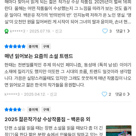
시작된다. 그것을 알려준 「리틀 프라이드」는 내게 2024년 ‘올해의 소설’이
었다 _인아영(문학평론가)
해마다 찾아서 읽게 되는 젊은 작가상 수상 작품집. 2025년이 벌써 16회
란다. 올해는 어떤 작품들이 수상했는지 그 느낌을 따라가 보는 것도 즐거
운 일이다. 백온유 작가의 ‘반의반의 반’. 인지능력 저하가 온 노인 영실. ‘영
나는 어떻게 해야 괜찮은 남자로 보일 수 있는지, 남자로 인정받을 수 있는
실’이 오천만 원을 잃어버린 게 시작이 되어 그녀의 딸과 윤미와, 손녀 현진
지 알지 못했다. 어쩌다 다른 직원과 스몰토크라도 주고받고 나면 내가 한
그리고 돈을 가지고 사라졌다고 생각되는 요양보호사 수경의 이야기를 그
말과 보디랭귀지가 적절했는지 점검하느라 머릿속이 복잡해졌다. (…) 결
k*****3
2025.07.19.
신고
3
댓글
1
렸다.
코 이전의 삶과 비교할 수는 없었다. 하지만 그렇다고 해도 정말 피곤한 일
이었다. 때로는 내가 맡은 직무보다, 왕복 세 시간을 쏟아야 하는 출퇴근길
종이책
구매
보다, 농담 한마디를 받아치는 일이 더 힘겨울 정도로.(『자음과모음』 202
매년 읽어보는 요즘의 소설 트렌드
4년 봄호)
한때는 천변일률적인 주제 의식인 페미니즘, 동성애 (특히 남성) 이야기
소재에 질리기도 했지만 이또한 그 시대의 흐름, 트렌드 일것이라 생각합
■ 2020년 동아일보 신춘문예를 통해 작품활동을 시작했다. 소설집 『당신
니다. 가끔은 실망스러울때도 있지만 그래도 꿋꿋하게 매년 작품집이 나오
이 모르는 이야기』가 있다. 2024년 이효석문학상 우수작품상, 2025년 이
면 읽어보고 젊은 한국의 작가들을 응원합니다.
상문학상 우수상을 수상했다.
k*****3
2025.04.12.
신고
2
댓글
0
성해나, 「길티 클럽: 호랑이 만지기」 촬영 중 아역 배우를 학대한 감독을 계
속 추앙해야 하는가. 이 소설의 미덕 중 하나는 계속 추앙할 수 있는 사람과
종이책
구매
이젠 그럴 수 없는 사람 사이의 차이, 즉 ‘겪은 만큼 분노하는’ 그 차이의 존
2025 젊은작가상 수상작품집 - 백온유 외
재가 공동체의 윤리적 난제임을 알고 있다는 데 있다. _신형철(문학평론
단편 소설을 읽을 때는 장편 소설을 읽을 때보다 좀 더 긴