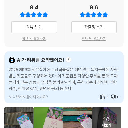
미학을 통해 독자분들이 새로운 세계에 접속되실 것이라고 생각한다. 수상
9.4
9.6
자분들께 진심을 담은 축하와 감사의 인사를 전한다. _‘심사 경위’에서
백온유, 「반의반의 반」 가족의 주축이자 자랑이었던 영실이 사실은 자기 허
리뷰 쓰기
한줄평 쓰기
영과 독선으로 외형을 겨우 유지해온, 고립과 외로움에 굶주린 한 인간이
었음을 밝혀내는 이 소설에는 안정적 문장과 전개, 생생한 인물 표현과 상
혜택 및 유의사항
혜택 및 유의사항
황의 여러 면을 접고 접어 들여다보는 신중함까지 적어도 내가 소설에서
기대하는 모든 것이 들어 있었다. _김금희(소설가)
AI가 리뷰를 요약했어요!
영실은 줄곧 순응해왔다. 부모가 사라진 세상에, 책임질 생명이 탄생한 세
2025 제16회 젊은작가상 수상작품집은 매년 많은 독자들에게 사랑
상에, 남편이 사라진 세상에, 더이상 자기 자신이 아름답지 않은 세상에,
받는 작품들로 구성되어 있다. 이 작품집은 다양한 주제를 통해 독자
그리고 덜컥 할머니가 된 세상에도. 그러나 자신의 몸을 스스로 제어할 수
들에게 깊은 감동과 생각을 불러일으키며, 특히 가족과 타인에 대한
없는 세상에는 적응하기가 쉽지 않았다. 이곳에서 저곳으로 몸을 움직이는
의존, 정체성 찾기, 팬덤의 붕괴 등 현대 사회의 흐름을 반영한 작품
게 산을 옮기는 것만큼 버겁다는 생각이 들 정도였다. 그런 상황에서도 놓
들이 포함되어 있다. 작가들의 이야기와 평론
고 싶지 않은 것들이 있었다.(『악스트』 2024년 5/6월호)
AI 리뷰가 도움이 되었나요?
0
0
■ 2017년 장편동화 『정교』로 작품활동을 시작했다. 장편소설 『유원』 『페
퍼민트』 『경우 없는 세계』 등이 있다. 제13회 창비청소년문학상, 제44회
10
오늘의작가상을 수상했다.