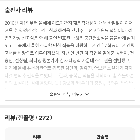
출판사 리뷰
2010년 제1회부터 올해에 이르기까지 젊은작가상이 매해 빠짐없이 이어
져올 수 있었던 것은 선고심과 해설을 맡아주는 선고위원들 덕분이다. 젊
은작가상 선고심은 한 해 동안 발표된 수많은 중단편소설을 꼼꼼하게 살펴
읽고 그중에서 특히 주목할 만한 작품을 비평하는 계간 『문학동네』 계간평
코너를 바탕으로 이루어져왔다. 지난 일 년간 이 작업을 맡아준 성현아, 전
승민, 전청림, 최다영 평론가가 심사 대상작 가운데 스무 편을 선별했고,
여기에 올해 추천위원으로 위촉된 김멜라, 김유진, 안보윤 소설가가 각자
다섯 편의 추천작을 보탰다. 그 결과, 중복된 작품을 제외하고 총 스물아홉
편의 소설이 본심에 올랐다. (…) 강보라 「바우어의 정원」, 백온유 「반의반
의 반」, 서장원 「리틀 프라이드」, 성해나 「길티 클럽: 호랑이 만지기」, 성혜
출판사 리뷰 더보기
령 「원경」, 이희주 「최애의 아이」, 현호정 「~~물결치는~몸~떠다니는~혼
~~」을 두고 거듭된 토론과 투표가 이어진 끝에 대상 수상작으로 「반의반
의 반」이 선정되었다. 이 소설에는 기대가 어느새 원망으로 뒤바뀌고 의심
리뷰/한줄평
272
이 오히려 믿음이 되곤 하는 인간사의 질긴 아이러니가 숨어 있다. 일곱 편
의 수상작 어디를 펼쳐보아도 쓸쓸하지만 아름답고, 위악적이지만 슬프
고, 그로테스크하지만 우아한 아이러니가 은은하게 감돈다. 이 다채로운
리뷰
한줄평