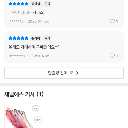
그렇게 남자 앞에 서는 걸 두려워했던 순간이, 여자로 평가하는 눈빛과 마
종이책
구매
주치면 등골이 오싹해져 움츠리고 다녔던 자신의 이십대가 생각나 슬퍼졌
매년 기다리는 시리즈
다. 거기에 대한 반발로 미소년을 사랑하게 된 건지도 모른다. 그렇게 인이
박여버린 높은 미적 기준이 거꾸로 자기 자신을 슬프게 했다. 스스로를 사
j******p
2025.04.05.
1
랑할 수 있는 기회를 놓쳐버렸고, 그 기회는 앞으로도 오지 않을 것이다. 진
짜 비참하지? 그런데 이렇게 비참한 내가 사랑할 수 있는 아이를 가졌다는
종이책
구매
건 얼마나 행운인가. 다른 누구도 아닌 유리의 아이를.(『문학동네』 2024
올해도 기대하며 구매했어요^^
년 가을호)
d******9
2025.04.05.
1
■ 2016년 문학동네 대학소설상을 수상하며 작품활동을 시작했다. 연작
소설 『사랑의 세계』, 장편소설 『환상통』 『성소년』 『나의 천사』 등이 있다.
한줄평 전체보기
현호정, 「~~물결치는~몸~떠다니는~혼~~」 한 번 읽으면 현란하고 두
번 읽으면 심오하고 세 번 읽으면 쓸쓸하다. 모폴로지(형태학)적이라고 해
채널예스 기사
1
야 할 생물학적 상상력과 말 그대로 ‘들린’ 듯한 입담에 유감없이 경탄했다.
_신형철(문학평론가)
무엇보다도 여기까지 이어진 질긴 목숨이 영 낯설어서. 이상해서. 징그러