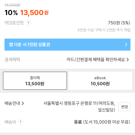
15,000
원
10
13,500
YES포인트
750원 (5%)
5만원 이상 구매 시 2천원 추가 적립
앱 다운 시 1천원 상품권
결제혜택
카드/간편결제 혜택을 확인하세요
종이책
eBook
13,500
원
10,500
원
배송안내
서울특별시 영등포구 은행로 11(여의도동,
변경
일신빌딩)
배송비
유료
(도서 15,000원 이상 무료)