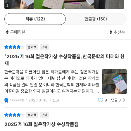
더보기
강보라, 「바우어의 정원」 창작, 재현의 윤리, 자기 세계를 만들어간다는 것,
2
먹고사는 문제 등이 오디션에 참가하는 배우들의 모습을 통해 섬세하게 그
리뷰
122
한줄평
150
려지는 작품이었다. 배우 은화와 무재, 정림이 현재 어디에 서 있고 무엇을
선택하며 앞으로 나아가고 있는지를 지켜보면서 살아내는 일의 어려움과
구매리뷰
추천순
아름다움에 대해 생각했다. 긴 여운이 남는 소설이다. _기준영(소설가)
눈 내리는 연말의 밤거리를 통과하면서 은화는 세상의 아름다움을 하나하
종이책
구매
나 감각했고, 그러는 동안 천천히 비참해졌다. 어린 은화는 배우로서 그 비
『2025 제16회 젊은작가상 수상작품집』한국문학의 미래와 현
참함을 잘 간직하기로 마음먹었다. 그것만큼은 누구도 건드릴 수 없는 그
재
녀 자신만의 것이었으므로. 작고 파란 불씨 하나가 그녀의 정원 안에서 고
한국문학을 이끌어갈 젊은 작가들에게 주는 젊은작가상
요히 타올랐다.(『악스트』 2024년 11/12월호)
은 여러모로 의미가 있다. 데뷔 십 년 이내의 젊은 작가들
의 작품을 널리 알릴 뿐 아니라 한국문학의 현재와 미래를
■ 2021년 한국일보 신춘문예에 「티니안에서」가 당선되며 작품활동을 시
이끌어갈 중요한 인재 발굴이라고 여겨지는 까닭이다. 젊
작했다. 2023년 이효석문학상 우수작품상을 수상했다.
은작가상 수상작품집이 출간된 지 벌써 16회가 되었으며,
h*****9
2026.01.18.
신고
8
댓글
0
2026년에는 또 새로운 작품들이 나올 예정이다. 젊은작
가상은 문학 독자들에게도 영향을 끼친다.
서장원, 「리틀 프라이드」 좋은 이야기는 서로에게 비슷한 결핍이 있다는 것
종이책
구매
을 알아차리면서 끝나는 것이 아니라, 그것이 얼마나 다른지 깨달으면서
2025 제16회 젊은작가상 수상작품집