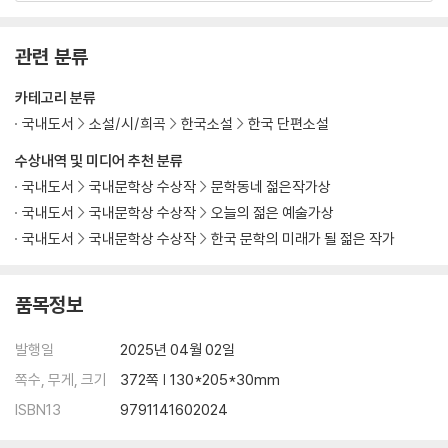
관련 분류
카테고리 분류
국내도서
소설/시/희곡
한국소설
한국 단편소설
수상내역 및 미디어 추천 분류
국내도서
국내문학상 수상작
문학동네 젊은작가상
국내도서
국내문학상 수상작
오늘의 젊은 예술가상
국내도서
국내문학상 수상작
한국 문학의 미래가 될 젊은 작가
품목정보
발행일
2025년 04월 02일
쪽수, 무게, 크기
372쪽 | 130*205*30mm
ISBN13
9791141602024