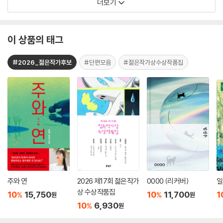
더보기
이 상품의 태그
#2026_젊은작가후보
#단편모음
#젊은작가상수상작품집
주와 연
2026 제17회 젊은작가
0000 (리커버)
일
상 수상작품집
10
15,750
10
11,700
1
%
%
원
원
10
6,930
%
원