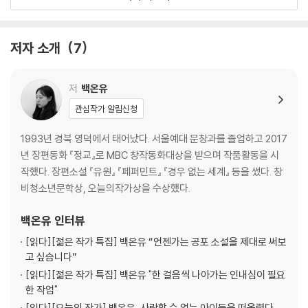
는 순간을 유려하고 적확한 문장으로 그려낸다.
서장원 리틀 프라이드 … 101
성해나의 「길티 클럽: 호랑이 만지기」는 촬영중 아역에게 상해를 입혀 물의
작가노트 | 언제나 작고 연약한 것
저자 소개
7
를 빚은 영화감독 ‘김곤’과 그를 추종하는 모임 ‘길티 클럽’이라는, 실제로
해설 | 안세진 동지이자 동료, 그러나 전우는 아닌
존재할 법한 핍진한 설정을 통해 견고해 보였던 ‘팬심’의 둑이 무너지는 순
간 매섭게 터져나오는 불편한 진실을 적나라하게 드러내 보인다.
성해나 길티 클럽: 호랑이 만지기 … 137
저
백온유
관심작가 알림신청
성혜령의 「원경」은 유방암 가족력을 지녔다는 이유로 오랜 연인인 ‘원경’에
작가노트 | 습자지 {사랑}
게 이별을 통보했던 ‘신오’가 도리어 자신이 암에 걸려 그녀를 다시 찾게 된
해설 | 박서양 시차視差와 시차時差
1993년 경북 영덕에서 태어났다. 서울예대 문창과를 졸업하고 2017
다는 아이러니를 통해 개인에게 불어닥친 스산하고 불길한 현실의 민낯을
년 장편동화 『정교』로 MBC 창작동화대상을 받으며 작품활동을 시
독특한 울림으로 풀어낸 작품이다.
성혜령 원경 … 195
작했다. 장편소설 『유원』 『페퍼민트』 『경우 없는 세계』 등을 썼다. 창
비청소년문학상, 오늘의작가상을 수상했다.
이희주의 「최애의 아이」는 아이돌 정자 공여 시술이 상용화된 시대, ‘최
작가노트 | 반짝이지 않는 것
애’의 아기를 임신할 수 있다는 파격적인 설정 속에서 아름다움이라는 절
해설 | 전승민 불안에 관한 두 개의 방법론
백온유
인터뷰
대적 가치를 향해 거침없이 돌진하는 여성의 욕망과 좌절을 내밀하게 그려
[읽다]
[젊은 작가 특집] 백온유 “언젠가는 공포 소설을 제대로 써보
낸 문제작이다.
이희주 최애의 아이 … 237
고 싶습니다”
[읽다]
[젊은 작가 특집] 백온유 "한 걸음씩 나아가는 인내심이 필요
현호정의 「~~물결치는~몸~떠다니는~혼~~」은 ‘지구에 빙의된 사람’이
작가노트 | 그래서 이다음으로 무엇이 하고 싶냐면
한 작업"
라는 신화적 상상력을 밀도 높은 묘사와 실험적인 문체로 효과적으로 펼쳐
해설 | 최다영 비공굿: 아이돌 2세
[읽다]
[오늘의 작가] 백온유, 사랑할 수 없는 아이들을 떠올렸다