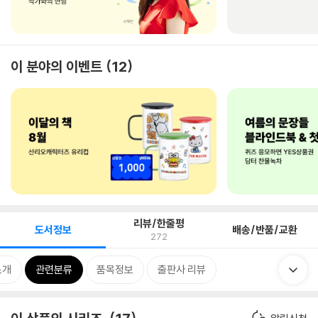
이 분야의 이벤트
12
리뷰/한줄평
도서정보
배송/반품/교환
272
소개
관련분류
품목정보
출판사 리뷰