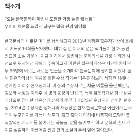
책소개
“오늘 한국문학이 마침내 도달한 가장 높은 끓는점”
우리의 체온을 뜨겁게 달구는 일곱 편의 열망들
한국문학의 새로운 미래를 함께하고자 2010년 제정된 젊은작가상이 올해
로 어느덧 16회를 맞이했다. 데뷔 십 년 이내의 젊은 작가들이 한 해 동안
발표한 소설 가운데, 지금 여기에서 창발하는 문제의식을 가장 예리한 시
선으로 포착해낸 작품에 주목하고자 마련된 젊은작가상은 지난해까지 모
두 66명에 이르는 새로운 얼굴을 소개하며 한국문학에 생기를 더했다. 올
해 젊은작가상에 이름을 올린 수상 작가는 백온유 강보라 서장원 성해나
성혜령 이희주 현호정이다. 이 상의 수상자로는 처음 이름을 올린 백온유
강보라 서장원 이희주 네 명의 등장이 반갑고, 특히 젊은작가상 첫 수상을
대상으로 장식한 백온유의 성취가 뜻깊다. 2023년 수상자인 성혜령 현호
정, 2024년 수상자인 성해나의 재등장은 현재 한국문학을 이끌어가는 주
역이 누구인지를 가늠케 해준다. 끓고 끓다가 마침내 비등점에 도달한 듯
폭발적인 에너지를 쏟아내는 작품들, 삶을 돌아보게 하고 문학의 존재 가
치를 실감하게 이끌어줄 일곱 편의 소설이 우리 앞에 찾아왔다.