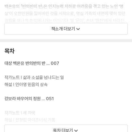
백온유의 「반의반의 반」은 인지능력 저하로 어려움을 겪고 있는 노인 ‘영
실’이 오천만원을 잃어버린 것을 시작으로, 영실 가족의 내면에 맺혀 있던
결핍을 하나씩 추적해나가는 이야기다. 딸 ‘윤미’, 손녀 ‘현진’에게 사라진
돈은 박탈당한 기회처럼 감각되는 한편 범인으로 추정되는 요양보호사 ‘수
책소개 더보기
경’을 끝까지 비호하는 영실의 태도는 혈육이 아닌 타인에게 의지할 수밖
에 없는 노년 여성의 위태로운 현실을 드러낸다. “안정적 문장과 전개, 생
생한 인물 표현과 상황의 여러 면을 접고 접어 들여다보는 신중함까지 적
목차
어도 내가 소설에서 기대하는 모든 것이 들어 있었다”(심사평, 소설가 김
금희)는 평과 함께 대상작으로 선정되었다.
대상 백온유 반의반의 반 … 007
강보라의 「바우어의 정원」은 세 차례의 유산 후 재기를 꿈꾸는 배우 ‘은
작가노트 | 삶과 소설을 넘나드는 일
화’가 자신의 상처를 동료 ‘정림’의 상처로 각색해 무대에 올리라는 주문에
해설 | 인아영 믿음의 상속
순응하는 대신 정림과 연대하기를 택하는 이야기로, 자기 상처의 주인이
되는 일의 숭고함을 아픈 문장으로 그려낸 작품이다.
강보라 바우어의 정원 … 051
서장원의 「리틀 프라이드」는 탑 수술을 거친 트랜스남성 ‘토미’와 키가 작
작가노트 | 새 자국
아 사지연장술을 감행하는 남성 ‘오스틴’의 일화를 펼쳐 보이면서 서로가
해설 | 전청림 마이즈너식 기품
실감하는 여러 같음과 다름 사이, 섣부른 이해와 위태로운 균열이 발생하
목차 더보기