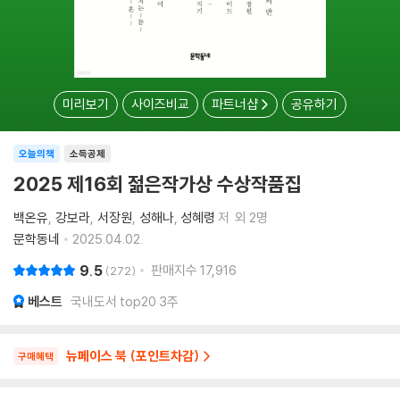
미리보기
사이즈비교
파트너샵
공유하기
오늘의책
소득공제
2025 제16회 젊은작가상 수상작품집
백온유
강보라
서장원
성해나
성혜령
저
외 2명
문학동네
2025.04.02.
9.5
판매지수
17,916
272
베스트
국내도서 top20 3주
뉴페이스 북 (포인트차감)
구매혜택