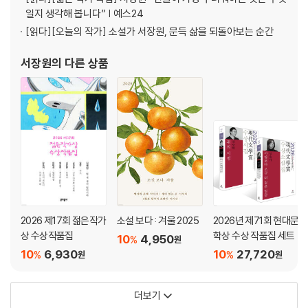
일지 생각해 봅니다” | 예스24
[읽다]
[오늘의 작가] 소설가 서장원, 문득 삶을 되돌아보는 순간
서장원
의 다른 상품
2026 제17회 젊은작가
소설 보다 : 겨울 2025
2026년 제71회 현대문
상 수상작품집
학상 수상 작품집 세트
10
4,950
%
원
10
6,930
10
27,720
%
%
원
원
더보기