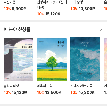
무진기행
안녕이라 그랬어 (집 에
구의 증명
혼
디션)
10
9,900
10
10,800
1
%
%
원
원
10
15,120
%
원
이 분야 신상품
유령의 비행
마음의 고향
끝나지 않는 여름
아
10
15,120
10
13,500
10
15,300
1
%
%
%
원
원
원