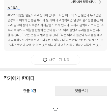
사락에서 밑줄 더보기
p.163
부모의 역할을 현실적으로 정의해 봅니다. '나는 아 이의 모든 불안과 두려움을
공감하고 이해하는 좋은 부모가 될 거야'라고 생각하면 달성이 불가능할 뿐만 아
니라 필요이 상의 죄책감과 자괴감을 느끼게 됩니다. 따라서 완벽하기보 다는 '조
력자'로 부모의 역할을 한정하는 것이 좋아요. '아이 불안과 두려움을 나는 제거
할 수 없다', ' '모든 것을 의 받아줄 수 없다', '나는 아이가 불안과 두려움을 배우
고 극복하도록 가르쳐주고 도와주는 조력자이다'라는 관점으로 접근하세 요. "부
모지만 전부 다 참을 수 있는 것은 아니다"라고 한계를 인정하며 시작하는 것이
부모의 마음에 보다 큰 여유를 주며, 아이가 더 나은 행동을 할 수 있게 도와줍니
다.감정만 남는 훈육으로 상처받는 엄마가 되지 말고 아이 뿡 아니라 나 또한 인
새로보기
1/3
정하고 함께 배워나가는 단계라 생각하고 노력하기. 노력에 인정하기.
작가에게 한마디
댓글
0
건
댓글쓰기