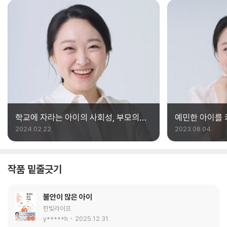
학교에 자라는 아이의 사회성, 부모의
예민한 아이를 
역할이 중요한 이유
2024.02.22.
2023.08.04.
작품 밑줄긋기
불안이 많은 아이
한빛라이프
y*****h
2025.12.31.