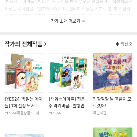
며 동시에 아이를 낳아 키우는 과정을 통해 부모의 현실육아에 직접적으로
와닿는 육아법을 고민하게 되었으며, 심리학 이론을 기초로 한 ‘부모 심리
학 공부’ ‘기질육아’ 콘텐츠 등을 블로그, 인스타그램, 브런치 등을 통해 연
작가 소개 더보기
재하며 많은 부모님들에게 위로와 공감을 주었다. 현재는 ㈜그로잉맘 대
표와 ㈜자란다 아이성장연구소 소장을 겸임하며 부모 교육 및 육아 상담
과 강연, 방송 및 매거진, 연구개발 등을 통해 부모들의 어려움을 해결해주
작가의 전체작품
최신순
고 있다. 저서로는 《아이 마음에 상처 주지 않는 습관》, 《그로잉맘 내 아이
를 위한 심플 육아》, 공저로는 《육아 말고 뭐라도》, 어린이를 위한 감정 워
크북 《행복아, 반가워!》, 《걱정마, 괜찮아!》, 《자신을 믿어 봐!》, 《스마트
폰 잘 쓸 준비 됐니?》의 부모 가이드가 있으며 그림책 《사과는 이렇게 하
는 거야》를 번역했다.
인스타그램 @growingmom
[YES24 책 읽는 아이
[책읽는아이들] 전은
갈팡질팡 뭘 고를지 모
들] 1회 선정 도서 : 유
주 라키비움J 발행인
르겠어!
아 세트
추천 초등 1~2학년 세
YES24묶음상품-도서
YES24
국민서관
트