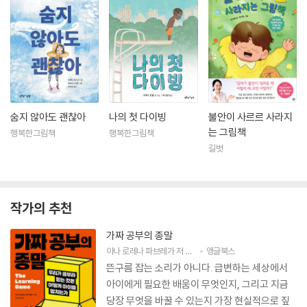
숨지 않아도 괜찮아
나의 첫 다이빙
불안이 사르르 사라지
는 그림책
행복한그림책
행복한그림책
길벗
작가의 추천
가짜 공부의 종말
아나 로레나 파브레가
저
김진주
앵글북스
역
뜬구름 잡는 소리가 아니다. 급변하는 세상에서
아이에게 필요한 배움이 무엇인지, 그리고 지금
당장 무엇을 바꿀 수 있는지 가장 현실적으로 짚