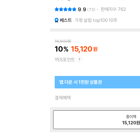
9.9
판매지수
762
73
베스트
가정 살림 top100 10주
16,800
원
10
15,120
YES포인트
앱 다운 시 1천원 상품권
결제혜택
종이책
15,120