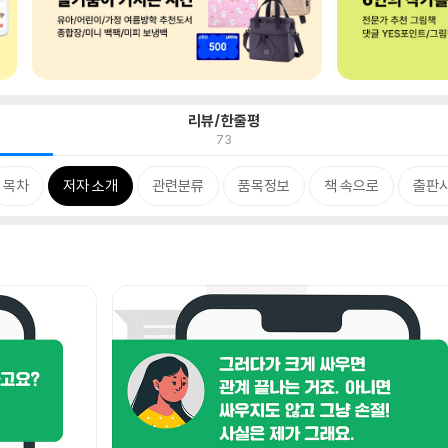
리뷰/한줄평
73
목차
저자 소개
관련분류
품목정보
책 속으로
출판사