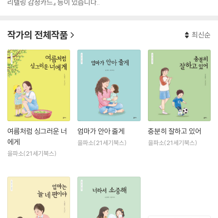
리텔링 감정카드』 등이 있습니다..
작가의 전체작품
최신순
여름처럼 싱그러운 너
엄마가 안아 줄게
충분히 잘하고 있어
에게
을파소(21세기북스)
을파소(21세기북스)
을파소(21세기북스)