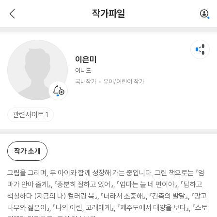
이은미
작가파일
국내작가
유아/어린이 작가
이은미
이니드
국내작가
유아/어린이 작가
관련사이트 1
작가 소개
그림을 그리며, 두 아이와 함께 성장해 가는 중입니다. 그린 책으로는 『엄
마가 안아 줄게』, 『충분히 잘하고 있어』, 『엄마는 늘 네 편이야』, 『답하고
색칠하다 (지금의 나) 컬러링 북』, 『너라서 소중해』, 『건축의 발달』, 『망고
나무와 젊은이』, 『나의 어린, 고래에게』, 『제주도에서 태양을 보다』, 『스토