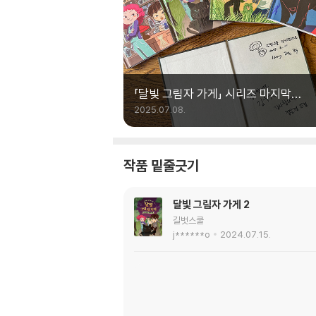
「달빛 그림자 가게」 시리즈 마지막
이야기
2025.07.08.
작품 밑줄긋기
달빛 그림자 가게 2
길벗스쿨
j******o
2024.07.15.