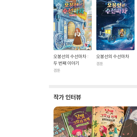
오봉선의 수선마차 :
오봉선의 수선마차
두 번째 이야기
겜툰
겜툰
작가 인터뷰