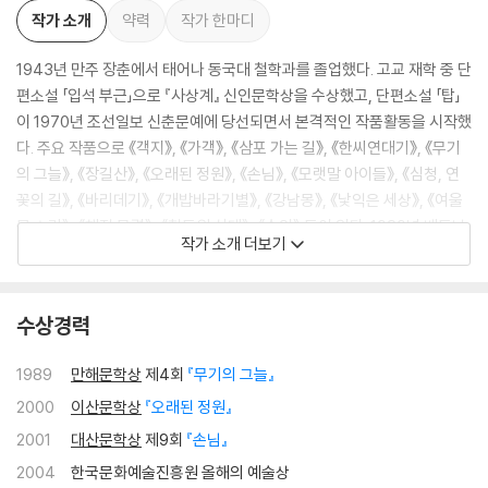
작가 소개
약력
작가 한마디
1943년 만주 장춘에서 태어나 동국대 철학과를 졸업했다. 고교 재학 중 단
편소설 「입석 부근」으로 『사상계』 신인문학상을 수상했고, 단편소설 「탑」
이 1970년 조선일보 신춘문예에 당선되면서 본격적인 작품활동을 시작했
다. 주요 작품으로 《객지》, 《가객》, 《삼포 가는 길》, 《한씨연대기》, 《무기
의 그늘》, 《장길산》, 《오래된 정원》, 《손님》, 《모랫말 아이들》, 《심청, 연
꽃의 길》, 《바리데기》, 《개밥바라기별》, 《강남몽》, 《낯익은 세상》, 《여울
물 소리》, 《해질 무렵》, 《철도원 삼대》, 《수인》 등이 있다. 1989년 베트남
작가 소개 더보기
전쟁의 본질을 총체적으로 다룬 《무기의 그늘》로 만해문학상을, 2000년
사회주의의 몰락 이후 변혁을 꿈꾸며 투쟁했던 이들의 삶을 다룬 《오래된
정원》으로 단재상과 이산문학상을 수상했다. 그리고 2001년 ‘황해도 신천
수상경력
대학살사건’을 모티프로 한 《손님》으로 대산문학상을 받았다. 《손님》, 《심
청, 연꽃의 길》, 《오래된 정원》이 프랑스 페미나상 후보에 올랐으며, 《해질
1989
만해문학상
제4회
『무기의 그늘』
무렵》으로 프랑스 에밀 기메 아시아 문학상을 수상했다. 2024년 《철도원
2000
이산문학상
『오래된 정원』
삼대》가 인터내셔널 부커상 최종 후보에 올랐다.
2001
대산문학상
제9회
『손님』
2004
한국문화예술진흥원 올해의 예술상