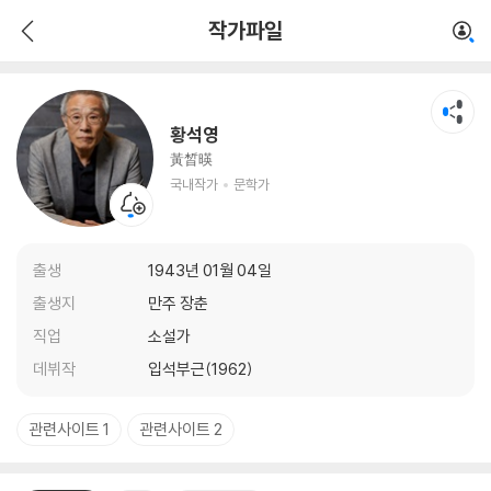
황석영
작가파일
국내작가
문학가
황석영
黃晳暎
국내작가
문학가
출생
1943년 01월 04일
출생지
만주 장춘
직업
소설가
데뷔작
입석부근(1962)
관련사이트 1
관련사이트 2