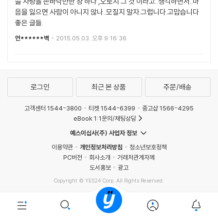
늘 사랑을 손바닥만한 창 하나 ,오로지 그 것 이라고..생각하면서..마
음을 잃으면 사람이 아니지 않나..모질지 말자.그럽니다.고맙습니다
좋은 글들.
언******벽
2015.05.03. 오후 9:16:36
로그인
최근 본 상품
주문/배송
고객센터 1544-3800
티켓 1544-6399
중고샵 1566-4295
eBook 1:1문의/채팅상담
예스이십사(주) 사업자 정보
이용약관
개인정보처리방침
청소년보호정책
PC버전
회사소개
거래처관계자께
도서홍보
광고
Copyright © YES24 Corp. All Rights Reserved.
MATOM2