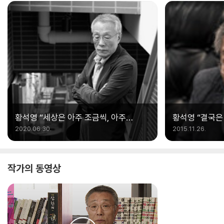
황석영 “세상은 아주 조금씩, 아주
황석영 “결국은
느리게 나아진다”
2020.06.30.
2015.11.26.
작가의 동영상