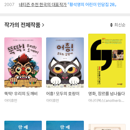
2007
네티즌 추천 한국의 대표작가
『황석영의 어린이 민담집 28』
작가의 전체작품
최신순
뚝딱! 우리의 도깨비
어흥! 모두의 호랑이
영화, 장르를 넘나들다
아이휴먼
아이휴먼
어나더북스(anotherbo
oks)