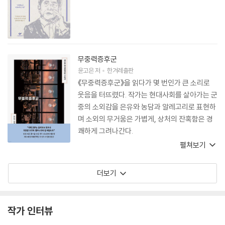
무중력증후군
윤고은
저
한겨레출판
《무중력증후군》을 읽다가 몇 번인가 큰 소리로
웃음을 터뜨렸다. 작가는 현대사회를 살아가는 군
중의 소외감을 은유와 농담과 알레고리로 표현하
며 소외의 무거움은 가볍게, 상처의 잔혹함은 경
쾌하게 그려나간다.
펼쳐보기
더보기
작가 인터뷰