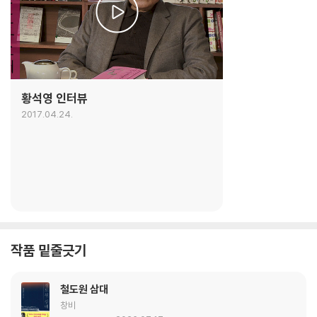
황석영 인터뷰
2017.04.24.
작품 밑줄긋기
철도원 삼대
창비