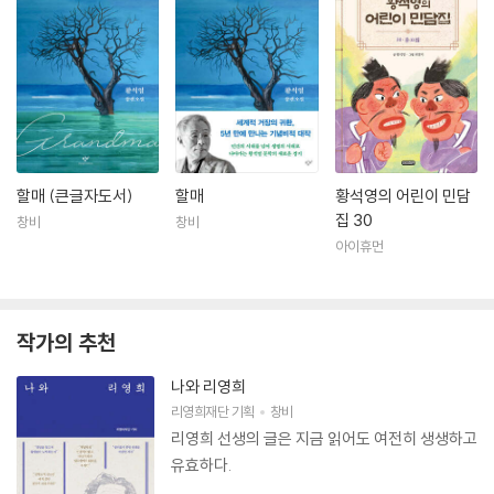
할매 (큰글자도서)
할매
황석영의 어린이 민담
집 30
창비
창비
아이휴먼
작가의 추천
나와 리영희
리영희재단
기획
창비
리영희 선생의 글은 지금 읽어도 여전히 생생하고
유효하다.