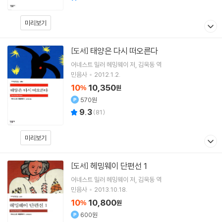
미리보기
태양은 다시 떠오른다
[도서]
어네스트 밀러 헤밍웨이
저
김욱동
역
민음사
2012.1.2.
10
10,350
%
원
570원
9.3
(
81
)
미리보기
헤밍웨이 단편선 1
[도서]
어네스트 밀러 헤밍웨이
저
김욱동
역
민음사
2013.10.18.
10
10,800
%
원
600원