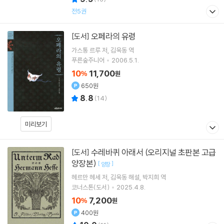
전5권
오페라의 유령
[도서]
가스통 르루
저
김욱동
역
푸른숲주니어
2006.5.1.
10
11,700
%
원
650원
8.8
(
14
)
미리보기
수레바퀴 아래서 (오리지널 초판본 고급
[도서]
양장본)
[
]
양장
헤르만 헤세
저
김욱동
해설
박지희
역
코너스톤(도서)
2025.4.8.
10
7,200
%
원
400원