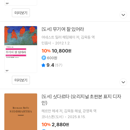
미리보기
무기여 잘 있어라
[도서]
어네스트 밀러 헤밍웨이
저
김욱동
역
민음사
2012.1.2.
10
10,800
%
원
600원
9.4
(
57
)
미리보기
싯다르타 (오리지널 초판본 표지 디자
[도서]
인)
헤르만 헤세
저
김욱동
해설
강영옥
역
코너스톤(도서)
2025.8.15.
10
2,880
%
원