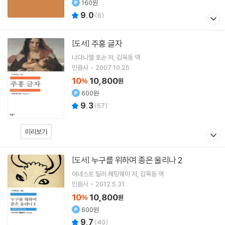
160원
9.0
(
6
)
주홍 글자
[도서]
나다니엘 호손
저
김욱동
역
민음사
2007.10.25.
10
10,800
%
원
600원
9.3
(
57
)
미리보기
누구를 위하여 종은 울리나 2
[도서]
어네스트 밀러 헤밍웨이
저
김욱동
역
민음사
2012.5.31.
10
10,800
%
원
600원
9.7
(
40
)