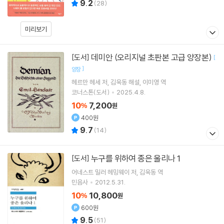
9.2
(
28
)
미리보기
데미안 (오리지널 초판본 고급 양장본)
[도서]
[
]
양장
헤르만 헤세
저
김욱동
해설
이미영
역
코너스톤(도서)
2025.4.8.
10
7,200
%
원
400원
9.7
(
14
)
누구를 위하여 종은 울리나 1
[도서]
어네스트 밀러 헤밍웨이
저
김욱동
역
민음사
2012.5.31.
10
10,800
%
원
600원
9.5
(
51
)