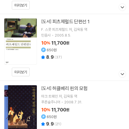
미리보기
피츠제럴드 단편선 1
[도서]
F. 스콧 피츠제럴드
저
김욱동
역
민음사
2005.8.5.
10
11,700
%
원
650원
8.9
(
37
)
미리보기
허클베리 핀의 모험
[도서]
마크 트웨인
저
김욱동
역
푸른숲주니어
2008.7.31.
10
11,700
%
원
650원
9.9
(
21
)