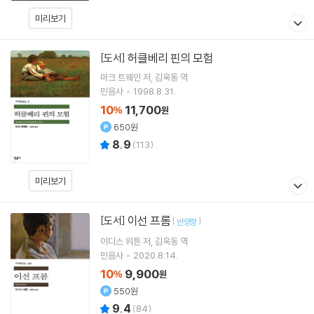
미리보기
허클베리 핀의 모험
[도서]
마크 트웨인
저
김욱동
역
민음사
1998.8.31.
10
11,700
%
원
650원
8.9
(
113
)
미리보기
이선 프롬
[도서]
[
]
반양장
이디스 워튼
저
김욱동
역
민음사
2020.8.14.
10
9,900
%
원
550원
9.4
(
84
)