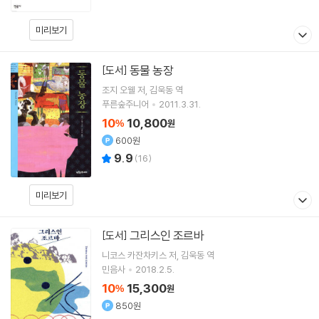
미리보기
동물 농장
[도서]
조지 오웰
저
김욱동
역
푸른숲주니어
2011.3.31.
10
10,800
%
원
600원
9.9
(
16
)
미리보기
그리스인 조르바
[도서]
니코스 카잔차키스
저
김욱동
역
민음사
2018.2.5.
10
15,300
%
원
850원