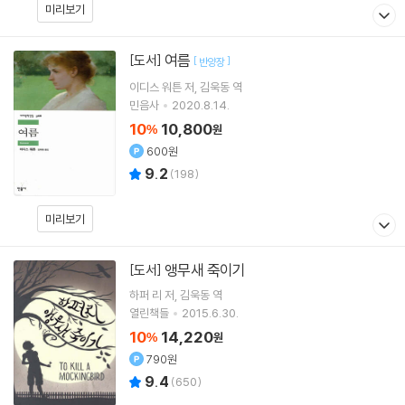
미리보기
여름
[도서]
[
]
반양장
이디스 워튼
저
김욱동
역
민음사
2020.8.14.
10
10,800
%
원
600원
9.2
(
198
)
미리보기
앵무새 죽이기
[도서]
하퍼 리
저
김욱동
역
열린책들
2015.6.30.
10
14,220
%
원
790원
9.4
(
650
)