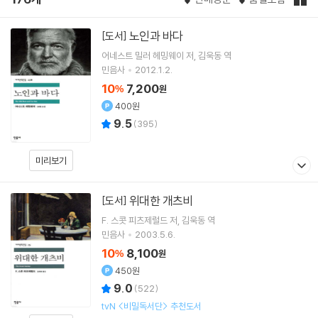
노인과 바다
[도서]
어네스트 밀러 헤밍웨이
저
김욱동
역
민음사
2012.1.2.
10
7,200
%
원
400원
9.5
(
395
)
미리보기
위대한 개츠비
[도서]
F. 스콧 피츠제럴드
저
김욱동
역
민음사
2003.5.6.
10
8,100
%
원
450원
9.0
(
522
)
tvN <비밀독서단> 추천도서