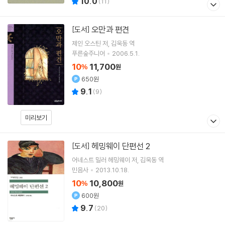
10.0
(
11
)
오만과 편견
[도서]
제인 오스틴
저
김욱동
역
푸른숲주니어
2006.5.1.
10
11,700
%
원
650원
9.1
(
9
)
미리보기
헤밍웨이 단편선 2
[도서]
어네스트 밀러 헤밍웨이
저
김욱동
역
민음사
2013.10.18.
10
10,800
%
원
600원
9.7
(
20
)