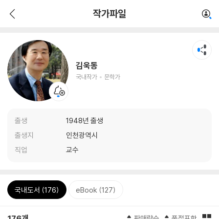
작가파일
김욱동
국내작가
문학가
출생
1948년 출생
출생지
인천광역시
직업
교수
국내도서 (176)
eBook (127)
176개
판매량순
품절포함