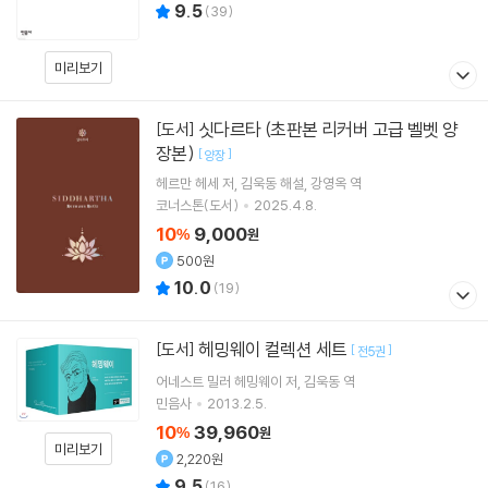
9.5
(
39
)
미리보기
싯다르타 (초판본 리커버 고급 벨벳 양
[도서]
장본)
[
]
양장
헤르만 헤세
저
김욱동
해설
강영옥
역
코너스톤(도서)
2025.4.8.
10
9,000
%
원
500원
10.0
(
19
)
헤밍웨이 컬렉션 세트
[도서]
[
]
전5권
어네스트 밀러 헤밍웨이
저
김욱동
역
민음사
2013.2.5.
10
39,960
%
원
미리보기
2,220원
9.5
(
16
)