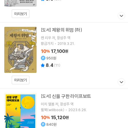
미리보기
제왕의 위엄 (하)
[도서]
켄 리우
저
장성주
역
황금가지
2019.3.21.
10
17,100
%
원
950원
8.4
(
11
)
미리보기
신을 구한 라이프보트
[도서]
미치 앨봄
저
장성주
역
윌북(willbook)
2023.6.26.
10
15,120
%
원
840원