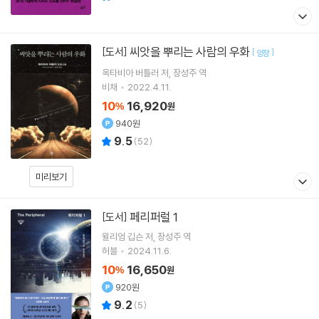
씨앗을 뿌리는 사람의 우화
[도서]
[
]
양장
옥타비아 버틀러
저
장성주
역
비채
2022.4.11.
10
16,920
%
원
940원
9.5
(
52
)
미리보기
페리퍼럴 1
[도서]
윌리엄 깁슨
저
장성주
역
허블
2024.11.6.
10
16,650
%
원
920원
9.2
(
5
)