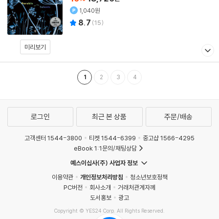
1,040원
8.7
(
15
)
미리보기
1
2
3
4
로그인
최근 본 상품
주문/배송
고객센터 1544-3800
티켓 1544-6399
중고샵 1566-4295
eBook 1:1문의/채팅상담
예스이십사(주) 사업자 정보
이용약관
개인정보처리방침
청소년보호정책
PC버전
회사소개
거래처관계자께
도서홍보
광고
Copyright © YES24 Corp. All Rights Reserved.
MATOM6