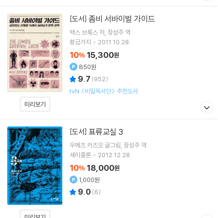
좀비 서바이벌 가이드
[도서]
맥스 브룩스
저
장성주
역
황금가지
2011.10.28.
10
15,300
%
원
850원
9.7
(
952
)
tvN <비밀독서단> 추천도서
미리보기
표류교실 3
[도서]
우메즈 카즈오
글그림
장성주
역
세미콜론
2012.12.28.
10
18,000
%
원
1,000원
9.0
(
6
)
미리보기