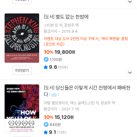
별도 없는 한밤에
[도서]
스티븐 킹
저
장성주
역
황금가지
2015.9.4.
이벤트 대상 도서 2만원 이상 구매 시, ‘캐리 북캔들’ 증정
(포인트 차감)
10
19,800
%
원
1,100원
9.6
(
606
)
미리보기
당신들은 이렇게 시간 전쟁에서 패배한
[도서]
다
[
]
양장
아말 엘모흐타르
맥스 글래드스턴
저
장성주
역
황금가지
2021.7.16.
10
15,120
%
원
840원
9.1
(
126
)