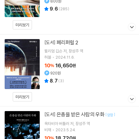
800원
9.6
(
285
)
미리보기
페리퍼럴 2
[도서]
윌리엄 깁슨
저
장성주
역
허블
2024.11.6.
10
16,650
%
원
920원
8.7
(
3
)
미리보기
은총을 받은 사람의 우화
[도서]
[
]
양장
옥타비아 버틀러
저
장성주
역
비채
2023.5.24.
10
18,720
%
원