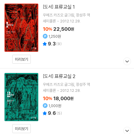
표류교실 1
[도서]
우메즈 카즈오
글그림
장성주
역
세미콜론
2012.12.28.
10
22,500
%
원
1,250원
9.3
(
9
)
미리보기
표류교실 2
[도서]
우메즈 카즈오
글그림
장성주
역
세미콜론
2012.12.28.
10
18,000
%
원
1,000원
9.6
(
5
)
미리보기