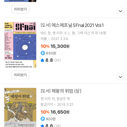
미리보기
에스에프널 SFnal 2021 Vol.1
[도서]
테드 창
켄 리우
S. L. 황
그렉 이건
저 외 16명
허블
2021.3.24.
10
15,300
%
원
850원
8.8
(
25
)
미리보기
제왕의 위엄 (상)
[도서]
켄 리우
저
장성주
역
황금가지
2019.3.21.
10
16,650
%
원
920원
8.6
(
28
)