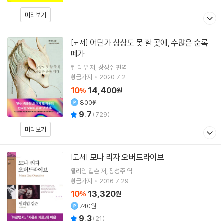
미리보기
어딘가 상상도 못 할 곳에, 수많은 순록
[도서]
떼가
켄 리우
저
장성주
편역
황금가지
2020.7.2.
10
14,400
%
원
800원
9.7
(
729
)
미리보기
모나 리자 오버드라이브
[도서]
윌리엄 깁슨
저
장성주
역
황금가지
2016.7.29.
10
13,320
%
원
740원
9.3
(
21
)