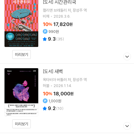
시간관리국
[도서]
캘리앤 브래들리
저
장성주
역
비채
2026.3.6.
10
17,820
%
원
990원
9.3
(
35
)
미리보기
새벽
[도서]
옥타비아 버틀러
저
장성주
역
허블
2026.1.14.
10
18,000
%
원
1,000원
9.2
(
10
)
미리보기