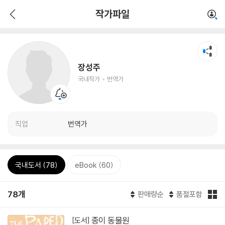
작가파일
장성주
국내작가
번역가
직업
번역가
국내도서 (78)
eBook (60)
78개
판매량순
품절포함
종이 동물원
[도서]