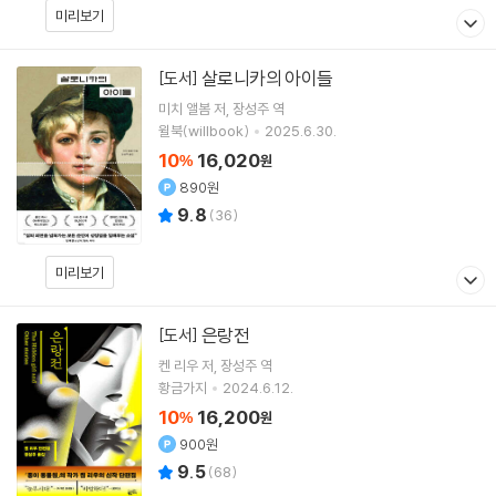
미리보기
살로니카의 아이들
[도서]
미치 앨봄
저
장성주
역
윌북(willbook)
2025.6.30.
10
16,020
%
원
890원
9.8
(
36
)
미리보기
은랑전
[도서]
켄 리우
저
장성주
역
황금가지
2024.6.12.
10
16,200
%
원
900원
9.5
(
68
)