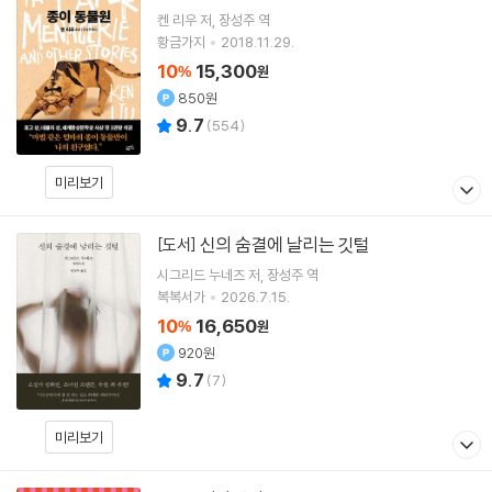
켄 리우
저
장성주
역
황금가지
2018.11.29.
10
15,300
%
원
850원
9.7
(
554
)
미리보기
신의 숨결에 날리는 깃털
[도서]
시그리드 누네즈
저
장성주
역
복복서가
2026.7.15.
10
16,650
%
원
920원
9.7
(
7
)
미리보기