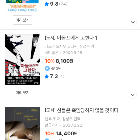
9.8
(
24
)
미리보기
아돌프에게 고한다 1
[도서]
데즈카 오사무
글그림
장성주
역
세미콜론
2009.9.28.
10
8,100
%
원
450원
7.3
(
4
)
미리보기
신들은 죽임당하지 않을 것이다
[도서]
켄 리우
저
장성주
편역
황금가지
2023.2.22.
10
14,400
%
원