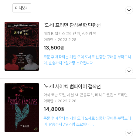
미리보기
프리먼 환상문학 단편선
[도서]
메리 E. 윌킨스 프리먼
저
정진영
역
아라한
2023.2.28.
13,500
원
주문 후 제작되는 개인 오더 도서로 신중한 구매를 부탁드리
며, 발송까지 7일가량 소요됩니다.
사이킥 뱀파이어 걸작선
[도서]
아서 코난 도일
시릴 M. 콘블루스
메리 E. 윌킨스 프리먼
앨저넌 블랙우드
저 외 3명
아라한
2022.7.28.
14,800
원
주문 후 제작되는 개인 오더 도서로 신중한 구매를 부탁드리
며, 발송까지 7일가량 소요됩니다.