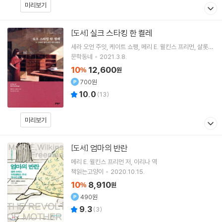
미리보기
실크 스타킹 한 켤레
[도서]
세라 오언 주잇
케이트 쇼팽
메리 E. 윌킨스 프리먼
샬롯
퍼킨스 길먼
저 외 8명
문학동네
2021.3.8.
10
12,600
%
원
700원
10.0
(
13
)
미리보기
엄마의 반란
[도서]
메리 E. 윌킨스 프리먼
저
이리나
역
책읽는고양이
2020.10.15.
10
8,910
%
원
490원
9.3
(
3
)