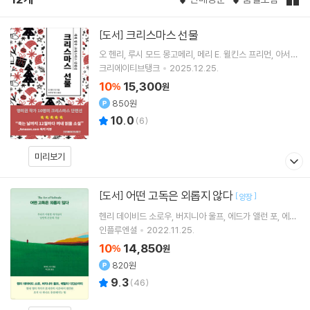
크리스마스 선물
[도서]
오 헨리
루시 모드 몽고메리
메리 E. 윌킨스 프리먼
아서
코난 도일
저 외 7명
크리에이티브탱크
2025.12.25.
10
15,300
%
원
850원
10.0
(
6
)
미리보기
어떤 고독은 외롭지 않다
[도서]
[
]
양장
헨리 데이비드 소로우
버지니아 울프
에드가 앨런 포
에밀
리 디킨슨
저 외 10명
인플루엔셜
2022.11.25.
10
14,850
%
원
820원
9.3
(
46
)