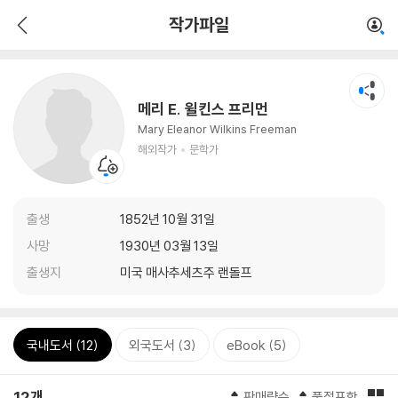
작가파일
메리 E. 윌킨스 프리먼
Mary Eleanor Wilkins Freeman
해외작가
문학가
출생
1852년 10월 31일
사망
1930년 03월 13일
출생지
미국 매사추세츠주 랜돌프
국내도서 (12)
외국도서 (3)
eBook (5)
12개
판매량순
품절포함