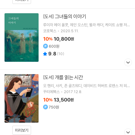
그녀들의 이야기
[도서]
루이자 메이 올콧
제인 오스틴
윌라 캐더
케이트 쇼팽
저
외 10명
코호북스
2020.5.11.
10
10,800
%
원
600원
9.8
(
10
)
개를 읽는 시간
[도서]
오 헨리
사키
존 골즈워디
데이비드 허버트 로렌스
저 외 2
2명
꾸리에북스
2017.12.8.
10
13,500
%
원
750원
미리보기