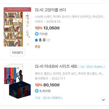
고양이를 쓰다
[도서]
나쓰메 소세키
하야마 요시키
데라다 도라히코
마사오카
시키
등저 외 21명
시와서
2018.8.10.
10
13,050
%
원
720원
8.0
(
2
)
품절
미리보기
미네르바 시리즈 세트
[도서]
[
]
구성 : 전5권+특별박스
메리 E. 윌킨스 프리먼
조르주 상드
캐서린 맨스필드
버지
니아 울프
저 외 7명
동서문화사
2022.11.1.
10
80,100
%
원
4,450원
구성 : 전5권+특별박스