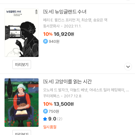
뉴잉글랜드 수녀
[도서]
메리 E. 윌킨스 프리먼
저
최순영
송묘은
역
동서문화사
2022.11.1.
10
16,920
%
원
940원
미리보기
고양이를 읽는 시간
[도서]
오노레 드 발자크
아놀드 베넷
어네스트 밀러 헤밍웨이
사
키
저 외 17명
꾸리에북스
2017.12.8.
10
13,500
%
원
750원
9.0
(
2
)
일시품절
미리보기