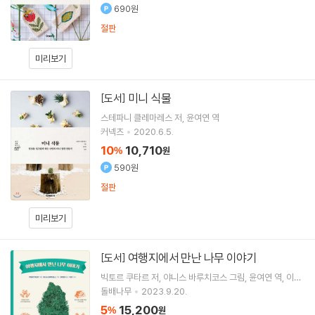
690원
절판
미리보기
미니 식물
[도서]
스테파니 클레마레스
저
윤여연
역
커넥츠
2020.6.5.
10
10,710
%
원
590원
절판
미리보기
여행지에서 만난 나무 이야기
[도서]
빅토르 쿠타르
저
야니스 바루치코스
그림
윤여연
역
이선
감수
돌배나무
2023.9.20.
5
15,200
%
원