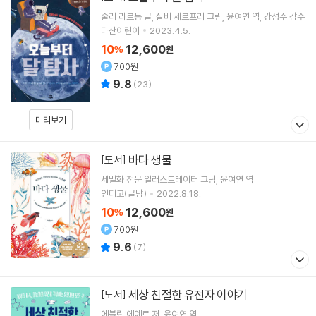
줄리 라르동
글
실비 세르프리
그림
윤여연
역
강성주
감수
다산어린이
2023.4.5.
10
12,600
%
원
700원
9.8
(
23
)
미리보기
바다 생물
[도서]
세밀화 전문 일러스트레이터
그림
윤여연
역
인디고(글담)
2022.8.18.
10
12,600
%
원
700원
9.6
(
7
)
세상 친절한 유전자 이야기
[도서]
에블린 에예르
저
윤여연
역