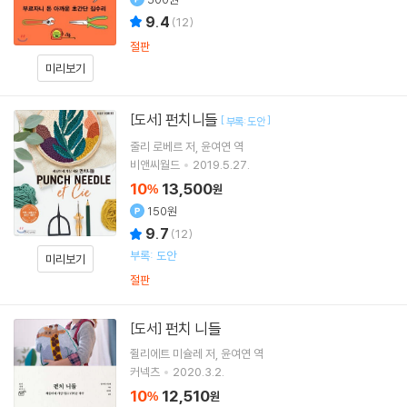
9.4
(
12
)
절판
미리보기
펀치니들
[도서]
[
]
부록: 도안
줄리 로베르
저
윤여연
역
비앤씨월드
2019.5.27.
10
13,500
%
원
150원
9.7
(
12
)
부록: 도안
미리보기
절판
펀치 니들
[도서]
쥘리에트 미슐레
저
윤여연
역
커넥츠
2020.3.2.
10
12,510
%
원