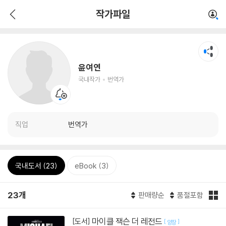
작가파일
윤여연
국내작가
번역가
직업
번역가
국내도서 (23)
eBook (3)
23개
판매량순
품절포함
마이클 잭슨 더 레전드
[도서]
[
]
양장