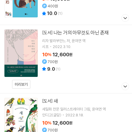
400원
10.0
(
1
)
나는 거의 아무것도 아닌 존재
[도서]
리자 발라부안느
저
윤여연
역
시프
2022.3.10.
10
12,600
%
원
700원
9.0
(
1
)
미리보기
새
[도서]
세밀화 전문 일러스트레이터
그림
윤여연
역
인디고(글담)
2022.8.18.
10
12,600
%
원
700원