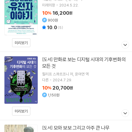
미래의창
2024.5.22.
10
16,200
%
원
900원
10.0
(
5
)
미리보기
만화로 보는 디지털 시대의 기후변화의
[도서]
모든 것
필리프 스콰르조니
저
윤여연
역
다른
2024.7.29.
10
20,700
%
원
1,150원
미리보기
모와 보보 그리고 아주 큰 나무
[도서]