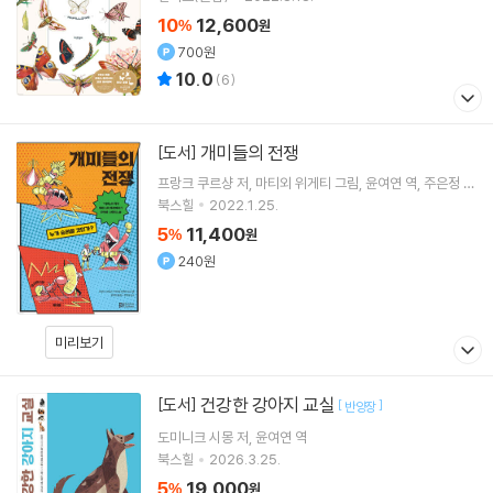
10
12,600
%
원
700원
10.0
(
6
)
개미들의 전쟁
[도서]
프랑크 쿠르샹
저
마티외 위게티
그림
윤여연
역
주은정
감
수
북스힐
2022.1.25.
5
11,400
%
원
240원
미리보기
건강한 강아지 교실
[도서]
[
]
반양장
도미니크 시몽
저
윤여연
역
북스힐
2026.3.25.
5
19,000
%
원