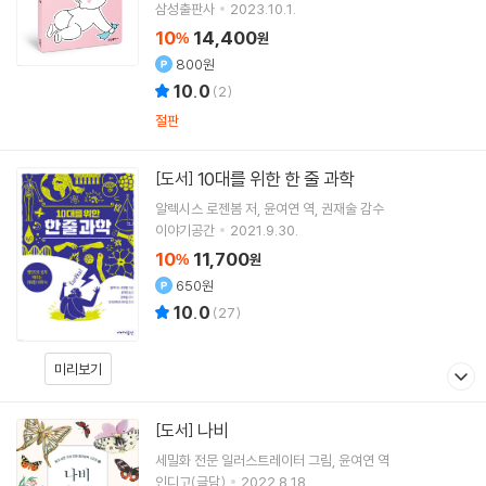
삼성출판사
2023.10.1.
10
14,400
%
원
800원
10.0
(
2
)
절판
10대를 위한 한 줄 과학
[도서]
알렉시스 로젠봄
저
윤여연
역
권재술
감수
이야기공간
2021.9.30.
10
11,700
%
원
650원
10.0
(
27
)
미리보기
나비
[도서]
세밀화 전문 일러스트레이터
그림
윤여연
역
인디고(글담)
2022.8.18.