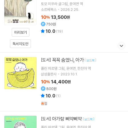
토모 미우라
글그림
윤여연
역
소르베북스
2026.2.25.
10
13,500
%
원
750원
10.0
(
19
)
미리보기
독서지도안
꼭꼭 숨었니, 아가
[도서]
[
]
보드북
폴린 마르탱
그림
윤여연
한진아
역
삼성출판사
2023.10.1.
10
14,400
%
원
800원
10.0
(
1
)
품절
아가랑 삐약삐약
[도서]
[
]
보드북
폴린 마르탱
그림
윤여연
한진아
역