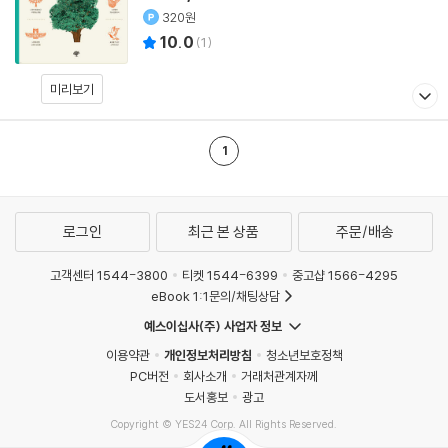
320원
10.0
(
1
)
미리보기
1
로그인
최근 본 상품
주문/배송
고객센터 1544-3800
티켓 1544-6399
중고샵 1566-4295
eBook 1:1문의/채팅상담
예스이십사(주) 사업자 정보
이용약관
개인정보처리방침
청소년보호정책
PC버전
회사소개
거래처관계자께
도서홍보
광고
Copyright © YES24 Corp. All Rights Reserved.
MATOM1