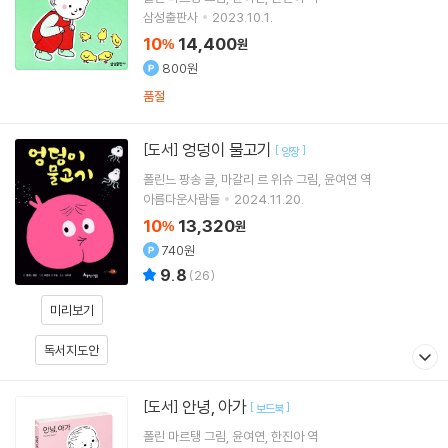
삼성출판사
2023.10.1.
10
14,400
%
원
800원
품절
엉덩이 물고기
[도서]
[
]
양장
폴린느 팡송
글
마갈리 르 위슈
그림
윤여연
역
아름다운사람들
2024.11.20.
10
13,320
%
원
740원
9.8
(
26
)
미리보기
독서지도안
안녕, 아가
[도서]
[
]
보드북
폴린 마르탱
그림
윤여연
한진아
역