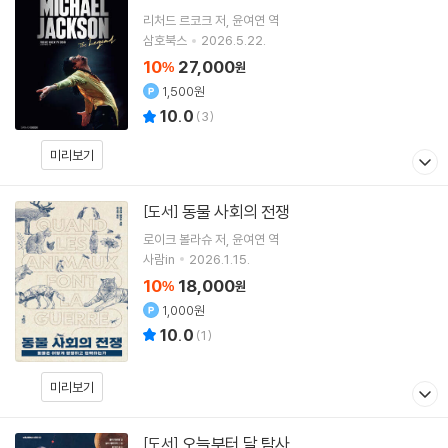
리처드 르코크
저
윤여연
역
삼호북스
2026.5.22.
10
27,000
%
원
1,500원
10.0
(
3
)
미리보기
동물 사회의 전쟁
[도서]
로이크 볼라슈
저
윤여연
역
사람in
2026.1.15.
10
18,000
%
원
1,000원
10.0
(
1
)
미리보기
오늘부터 달 탐사
[도서]