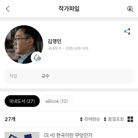
작가파일
김영민
국내작가
인문/사회 저자
직업
교수
국내도서 (27)
eBook (12)
27개
판매량순
품절포함
한국이란 무엇인가
[도서]