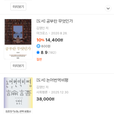
미리보기
공부란 무엇인가
[도서]
김영민
저
어크로스
2020.8.26.
10
14,400
%
원
800원
8.9
(
182
)
절판
미리보기
논어번역비평
[도서]
김영민
저
사회평론
2025.12.30.
38,000
원