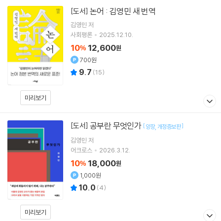
논어 : 김영민 새 번역
[도서]
김영민
저
사회평론
2025.12.10.
10
12,600
%
원
700원
9.7
(
15
)
미리보기
공부란 무엇인가
[도서]
[
]
양장
개정증보판
김영민
저
어크로스
2026.3.12.
10
18,000
%
원
1,000원
10.0
(
4
)
미리보기