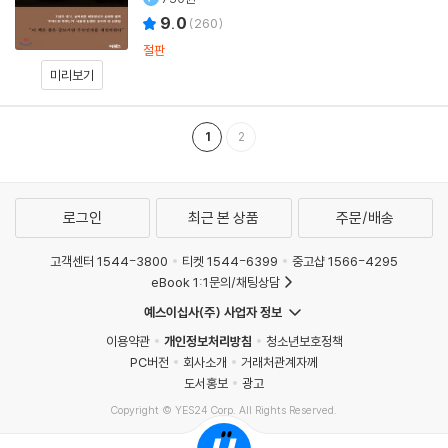
9.0
(
260
)
절판
미리보기
1
2
로그인
최근 본 상품
주문/배송
고객센터 1544-3800
티켓 1544-6399
중고샵 1566-4295
eBook 1:1문의/채팅상담
예스이십사(주) 사업자 정보
이용약관
개인정보처리방침
청소년보호정책
PC버전
회사소개
거래처관계자께
도서홍보
광고
Copyright © YES24 Corp. All Rights Reserved.
MATOM10