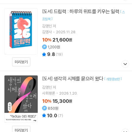
드립력 : 하루의 위트를 키우는 일력
[도서]
[
스
]
프링북
김영민
저
김영사
2025.11.28.
10
21,600
%
원
1,200원
9.8
(
19
)
미리보기
생각의 시체를 묻으러 왔다
[도서]
[
]
개정증보판
김영민
저
사회평론
2026.1.20.
10
15,300
%
원
850원
10.0
(
7
)
미리보기