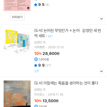
9.5
(
4
)
미리보기
논어란 무엇인가 + 논어 : 김영민 새 번
[도서]
역 세트
[
]
2권
김영민
저
사회평론
2025.12.10.
10
28,800
%
원
1,600원
9.9
(
27
)
2권
아침에는 죽음을 생각하는 것이 좋다
[도서]
김영민
저
어크로스
2018.11.30.
10
13,500
%
원
750원