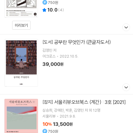
750원
10.0
(
4
)
미리보기
공부란 무엇인가 (큰글자도서)
[도서]
김영민
저
어크로스
2022.10.5.
39,000
원
서울리뷰오브북스 (계간) : 3호 [2021]
[잡지]
심승희
강예린
박훈
김영민
저 외 12명
서울리뷰
2021.9.6.
10
13,500
%
원
750원