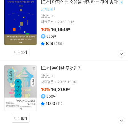
아침에는 죽음을 생각하는 것이 좋다
[도서]
[
양
]
장
개정판
김영민
저
어크로스
2023.9.15.
10
16,650
%
원
920원
8.9
(
289
)
미리보기
논어란 무엇인가
[도서]
김영민
저
사회평론
2025.12.10.
10
16,200
%
원
900원
10.0
(
11
)
미리보기