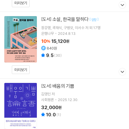
미리보기
소설, 한국을 말하다
[도서]
[
]
양장
장강명
곽재식
구병모
이서수
저 외 17명
은행나무
2024.8.13.
10
15,120
%
원
840원
9.5
(
30
)
미리보기
배움의 기쁨
[도서]
김영민
저
사회평론
2025.12.30.
32,000
원
10.0
(
1
)