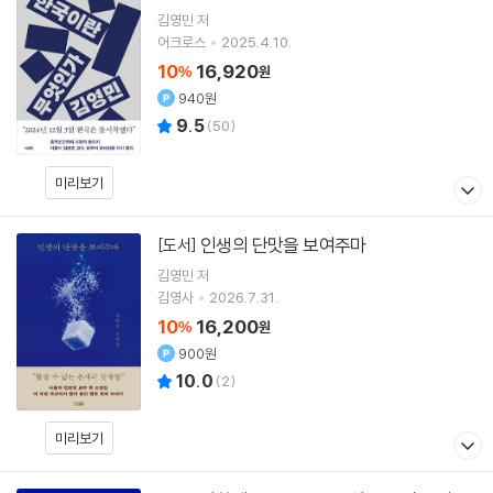
김영민
저
어크로스
2025.4.10.
10
16,920
%
원
940원
9.5
(
50
)
미리보기
인생의 단맛을 보여주마
[도서]
김영민
저
김영사
2026.7.31.
10
16,200
%
원
900원
10.0
(
2
)
미리보기