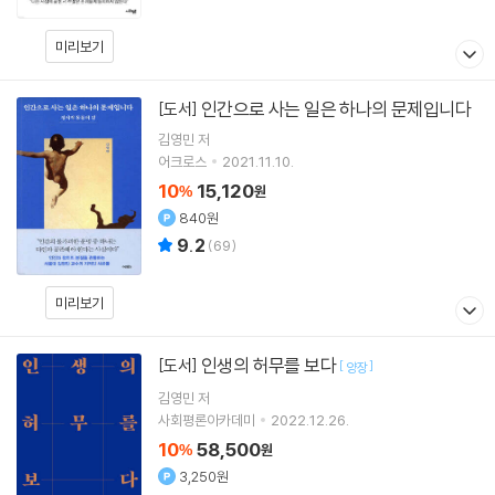
미리보기
인간으로 사는 일은 하나의 문제입니다
[도서]
김영민
저
어크로스
2021.11.10.
10
15,120
%
원
840원
9.2
(
69
)
미리보기
인생의 허무를 보다
[도서]
[
]
양장
김영민
저
사회평론아카데미
2022.12.26.
10
58,500
%
원
3,250원