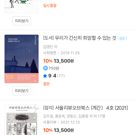
일시품절
미리보기
우리가 간신히 희망할 수 있는 것
[도서]
[
]
양장
김영민
저
사회평론
2019.11.25.
10
13,500
%
원
750원
9.4
(
77
)
절판
미리보기
서울리뷰오브북스 (계간) : 4호 [2021]
[잡지]
김두얼
홍춘욱
양동신
김홍중
저 외 17명
서울리뷰
2021.12.10.
10
13,500
%
원