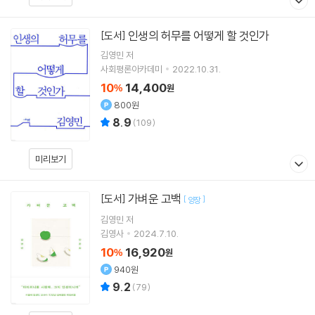
인생의 허무를 어떻게 할 것인가
[도서]
김영민
저
사회평론아카데미
2022.10.31.
10
14,400
%
원
800원
8.9
(
109
)
미리보기
가벼운 고백
[도서]
[
]
양장
김영민
저
김영사
2024.7.10.
10
16,920
%
원
940원
9.2
(
79
)