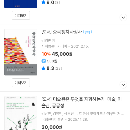
9.0
(
8
)
미리보기
중국정치사상사
[도서]
[
]
양장
김영민
저
사회평론아카데미
2021.2.15.
10
45,000
%
원
500원
8.3
(
23
)
미리보기
미술관은 무엇을 지향하는가: 미술, 미
[도서]
술관, 공공성
김남인
김영민
심보선
누르 하님 모하메드 카이루딘
저 외
4명
국립현대미술관
2025.11.28.
20,000
원