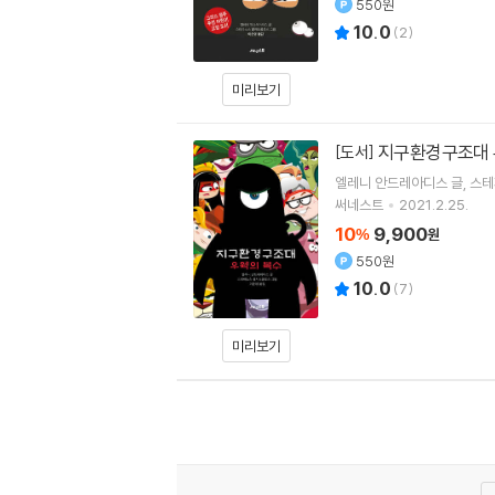
550원
10.0
(
2
)
미리보기
지구환경구조대 
[도서]
엘레니 안드레아디스
글
스테
써네스트
2021.2.25.
10
9,900
%
원
550원
10.0
(
7
)
미리보기