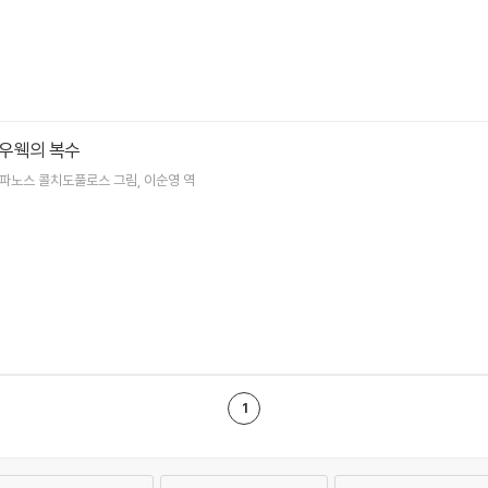
우웩의 복수
파노스 콜치도풀로스
그림
이순영
역
1