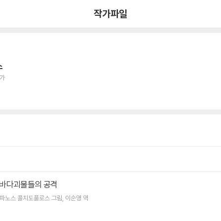
작가파일
스
작가
바다괴물들의 공격
파노스 콜치도풀로스
그림
이순영
역