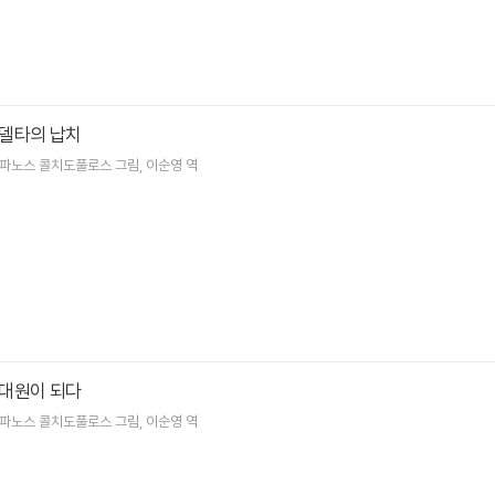
델타의 납치
파노스 콜치도풀로스
그림
이순영
역
대원이 되다
파노스 콜치도풀로스
그림
이순영
역