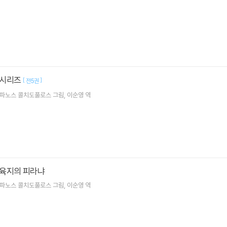
 시리즈
[
]
전5권
파노스 콜치도풀로스
그림
이순영
역
육지의 피라냐
파노스 콜치도풀로스
그림
이순영
역