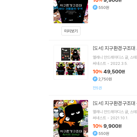
%
원
550원
미리보기
지구환경구조대
[도서]
엘레니 안드레아디스
글
스테
써네스트
2022.3.5.
10
49,500
%
원
2,750원
전5권
지구환경구조대 
[도서]
엘레니 안드레아디스
글
스테
써네스트
2021.10.1.
10
9,900
%
원
550원