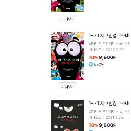
미리보기
지구환경구조대 
[도서]
엘레니 안드레아디스
글
스테
써네스트
2022.2.25.
10
9,900
%
원
550원
미리보기
지구환경구조대 
[도서]
엘레니 안드레아디스
글
스테
써네스트
2021.2.25.
10
9,900
%
원