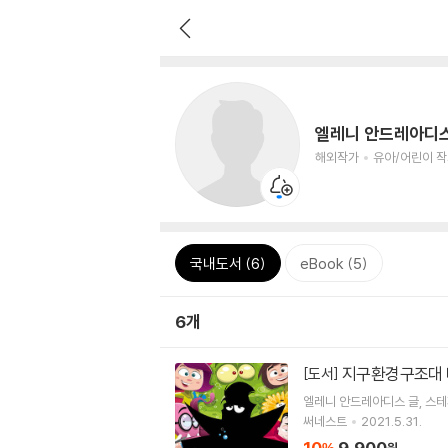
엘레니 안드레아디
해외작가
유아/어린이 
국내도서 (6)
eBook (5)
6개
지구환경구조대 
[도서]
엘레니 안드레아디스
글
스테
써네스트
2021.5.31.
10
9,900