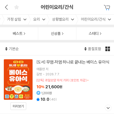
어린이요리/간식
가정 살림
요리
상황별요리
어린이요리/간식
베스트
신상품
스테디
기본순
품절포함
무염·저염 하나로 끝내는 베이스 유아식
[도서]
애플랜
저
길벗
2026.7.7.
[단독] 과일모양 자석 가위 (포인트 차감)
10
21,600
%
원
1,200원
10.0
(
40
)
미리보기