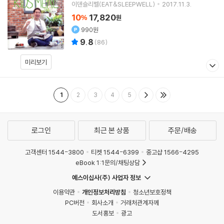
이덴슬리벨(EAT&SLEEPWELL)
2017.11.3.
10
17,820
%
원
990원
9.8
(
86
)
미리보기
1
2
3
4
5
로그인
최근 본 상품
주문/배송
고객센터 1544-3800
티켓 1544-6399
중고샵 1566-4295
eBook 1:1문의/채팅상담
예스이십사(주) 사업자 정보
이용약관
개인정보처리방침
청소년보호정책
PC버전
회사소개
거래처관계자께
도서홍보
광고