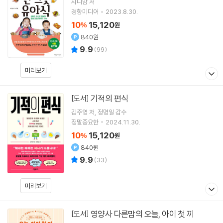
시니맘
저
경향미디어
2023.8.30.
10
15,120
%
원
840원
9.9
(
99
)
미리보기
기적의 편식
[도서]
김주영
저
정명일
감수
정말중요한
2024.11.30.
10
15,120
%
원
840원
9.9
(
33
)
미리보기
영양사 다른맘의 오늘, 아이 첫 끼
[도서]