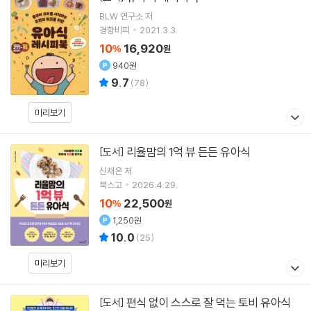
BLW 연구소
저
경향비피
2021.3.3.
10
16,920
%
원
940원
9.7
(
78
)
미리보기
리율맘의 1억 뷰 든든 유아식
[도서]
신채은
저
북스고
2026.4.29.
10
22,500
%
원
1,250원
10.0
(
25
)
미리보기
편식 없이 스스로 잘 먹는 토비 유아식
[도서]