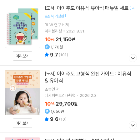
아이주도 이유식 유아식 매뉴얼 세트
[도서]
[
스
]
프링북
개정판
BLW 연구소
저
아퍼블리싱
2021.8.31.
10
21,150
%
원
1,170원
9.7
(
101
)
미리보기
아이주도 고형식 완전 가이드 : 이유식
[도서]
& 유아식
조승연
저
레시피팩토리(단행)
2026.2.3.
10
29,700
%
원
1,650원
9.6
(
10
)
미리보기