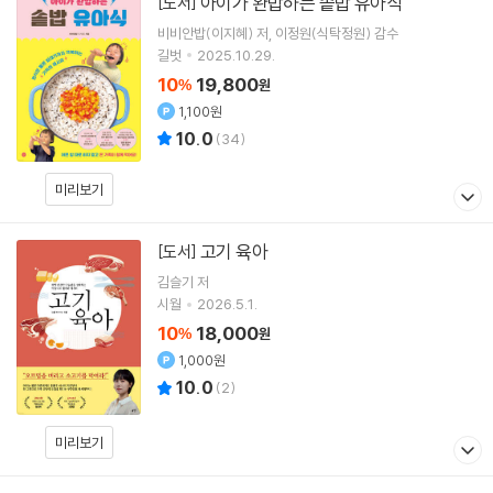
아이가 완밥하는 솥밥 유아식
[도서]
비비안밥(이지혜)
저
이정원(식탁정원)
감수
길벗
2025.10.29.
10
19,800
%
원
1,100원
10.0
(
34
)
미리보기
고기 육아
[도서]
김슬기
저
시월
2026.5.1.
10
18,000
%
원
1,000원
10.0
(
2
)
미리보기