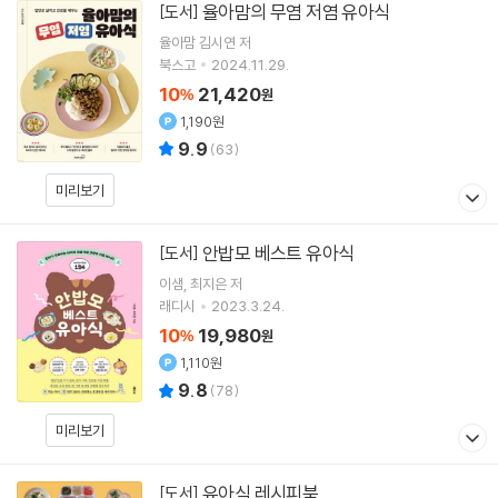
율아맘의 무염 저염 유아식
[도서]
율아맘 김시연
저
북스고
2024.11.29.
10
21,420
%
원
1,190원
9.9
(
63
)
미리보기
안밥모 베스트 유아식
[도서]
이샘
최지은
저
래디시
2023.3.24.
10
19,980
%
원
1,110원
9.8
(
78
)
미리보기
유아식 레시피북
[도서]