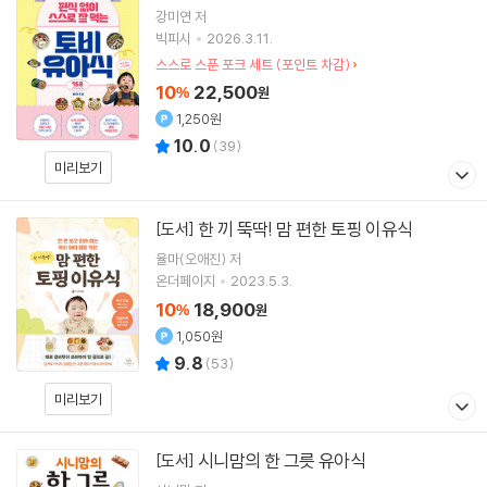
강미연
저
빅피시
2026.3.11.
스스로 스푼 포크 세트 (포인트 차감)
10
22,500
%
원
1,250원
10.0
(
39
)
미리보기
한 끼 뚝딱! 맘 편한 토핑 이유식
[도서]
율마(오애진)
저
온더페이지
2023.5.3.
10
18,900
%
원
1,050원
9.8
(
53
)
미리보기
시니맘의 한 그릇 유아식
[도서]