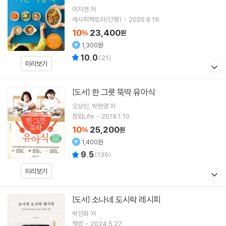
이지연
저
레시피팩토리(단행)
2025.8.19.
10
23,400
%
원
1,300원
10.0
(
21
)
미리보기
한 그릇 뚝딱 유아식
[도서]
오상민
박현영
저
청림Life
2018.1.10.
10
25,200
%
원
1,400원
9.5
(
139
)
미리보기
소나네 도시락 레시피
[도서]
박선화
저
책밥
2024.5.27.