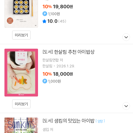
10
19,800
%
원
1,100원
10.0
(
45
)
미리보기
한살림 추천 아이밥상
[도서]
한살림연합
저
한살림
2026.1.29.
10
18,000
%
원
1,000원
미리보기
샘킴의 맛있는 아이밥
[도서]
[
]
양장
샘킴
저