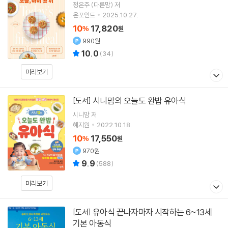
정은주 (다른맘)
저
온포인트
2025.10.27.
10
17,820
%
원
990원
10.0
(
34
)
미리보기
시니맘의 오늘도 완밥 유아식
[도서]
시니맘
저
혜지원
2022.10.18.
10
17,550
%
원
970원
9.9
(
588
)
미리보기
유아식 끝나자마자 시작하는 6~13세
[도서]
기본 아동식