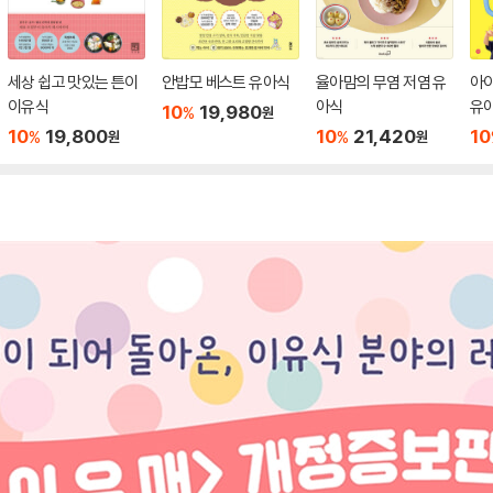
세상 쉽고 맛있는 튼이
안밥모 베스트 유아식
율아맘의 무염 저염 유
아
이유식
아식
유
10
19,980
%
원
10
19,800
10
21,420
10
%
%
원
원