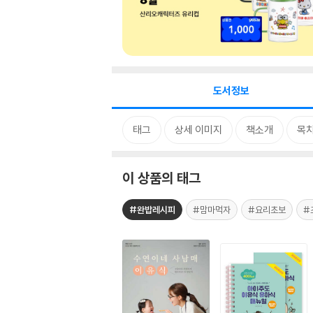
도서정보
태그
상세 이미지
책소개
목
이 상품의 태그
#완밥레시피
#맘마먹자
#요리초보
#