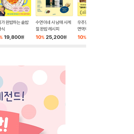
이가 완밥하는 솥밥
수연이네 사 남매 사계
우주맘의 사계절 튼튼
유아식 
아식
절 완밥 레시피
면역력 유아식
작하는 6
아동식
19,800
10
25,200
10
16,650
10
2
%
%
%
%
원
원
원