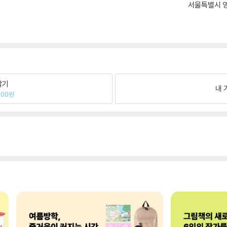
서울특별시 영
팔기
내 
300원