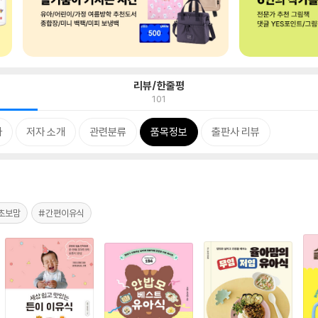
리뷰/한줄평
101
차
저자 소개
관련분류
품목정보
출판사 리뷰
초보맘
#간편이유식