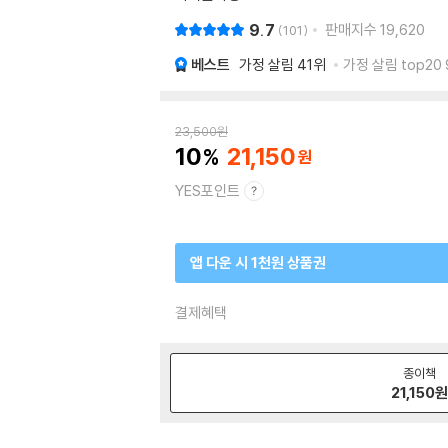
9.7
판매지수
19,620
101
베스트
가정 살림
41위
가정 살림 top20
23,500
원
10
21,150
YES포인트
앱 다운 시 1천원 상품권
결제혜택
종이책
21,150