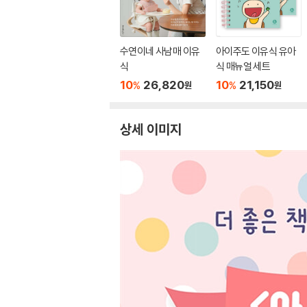
수연이네 사남매 이유
아이주도 이유식 유아
식
식 매뉴얼 세트
10
26,820
10
21,150
%
%
원
원
상세 이미지