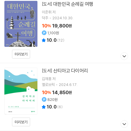
대한민국 순례길 여행
[도서]
이준휘
저
덕주
2024.10.30.
10
19,800
%
원
1,100원
10.0
(
12
)
미리보기
산티아고 다이어리
[도서]
김재흥
저
옐로브릭
2024.6.17.
10
14,850
%
원
820원
10.0
(
6
)
미리보기