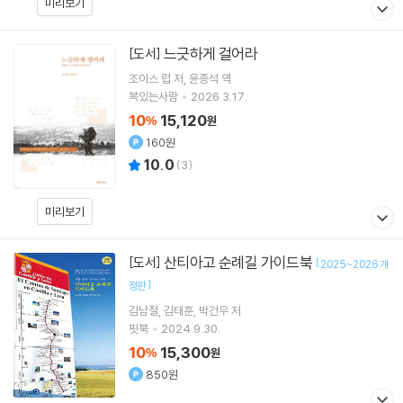
미리보기
느긋하게 걸어라
[도서]
조이스 럽
저
윤종석
역
복있는사람
2026.3.17.
10
15,120
%
원
160원
10.0
(
3
)
미리보기
산티아고 순례길 가이드북
[도서]
[
2025~2026 개
]
정판
김남철
김태훈
박건우
저
핏북
2024.9.30.
10
15,300
%
원
850원