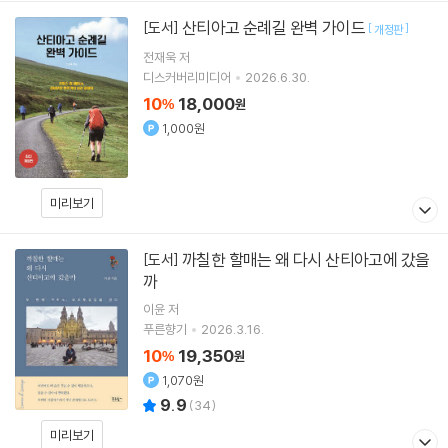
산티아고 순례길 완벽 가이드
[도서]
[
]
개정판
전재욱
저
디스커버리미디어
2026.6.30.
10
18,000
%
원
1,000원
미리보기
까칠한 할매는 왜 다시 산티아고에 갔을
[도서]
까
이윤
저
푸른향기
2026.3.16.
10
19,350
%
원
1,070원
9.9
(
34
)
미리보기