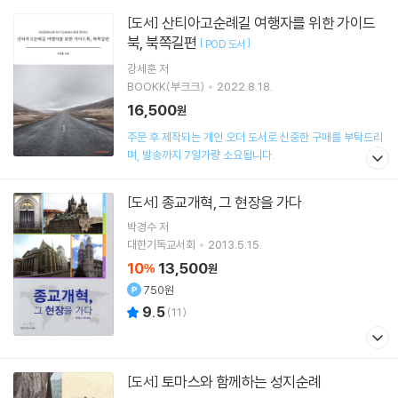
산티아고순례길 여행자를 위한 가이드
[도서]
북, 북쪽길편
[
]
POD 도서
강세훈
저
BOOKK(부크크)
2022.8.18.
16,500
원
주문 후 제작되는 개인 오더 도서로 신중한 구매를 부탁드리
며, 발송까지 7일가량 소요됩니다.
종교개혁, 그 현장을 가다
[도서]
박경수 저
대한기독교서회
2013.5.15.
10
13,500
%
원
750원
9.5
(
11
)
토마스와 함께하는 성지순례
[도서]