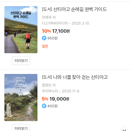
산티아고 순례길 완벽 가이드
[도서]
전재욱
저
디스커버리미디어
2025.3.10.
10
17,100
%
원
950원
절판
미리보기
나와 너를 찾아 걷는 산티아고
[도서]
정현진
저
우리와누리
2025.11.4.
5
19,000
%
원
400원
미리보기