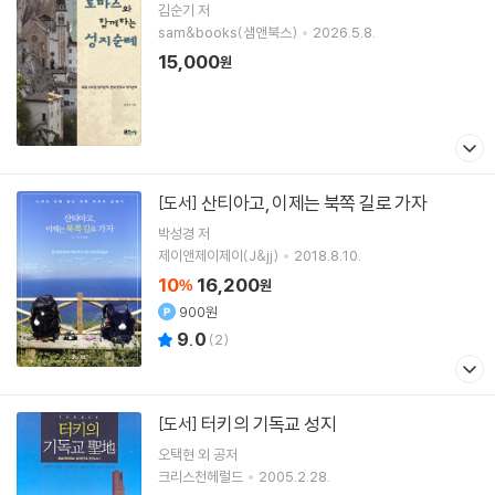
김순기
저
sam&books(샘앤북스)
2026.5.8.
15,000
원
산티아고, 이제는 북쪽 길로 가자
[도서]
박성경
저
제이앤제이제이(J&jj)
2018.8.10.
10
16,200
%
원
900원
9.0
(
2
)
터키의 기독교 성지
[도서]
오택현 외 공저
크리스천헤럴드
2005.2.28.