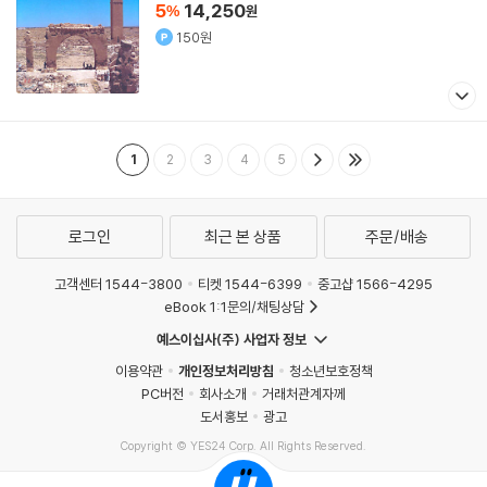
5
14,250
%
원
150원
1
2
3
4
5
로그인
최근 본 상품
주문/배송
고객센터 1544-3800
티켓 1544-6399
중고샵 1566-4295
eBook 1:1문의/채팅상담
예스이십사(주) 사업자 정보
이용약관
개인정보처리방침
청소년보호정책
PC버전
회사소개
거래처관계자께
도서홍보
광고
Copyright © YES24 Corp. All Rights Reserved.
MATOM13