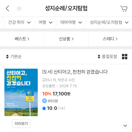
성지순례/오지탐험
건강 취미
여행
테마여행
성지순례/오지탐험
베스트
신상품
스테디
기본순
품절포함
산티아고, 천천히 걷겠습니다
[도서]
김미나
저
박문규
사진
상상출판
2026.7.15.
10
17,100
%
원
950원
10.0
(
14
)
미리보기