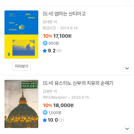
엄마는 산티아고
[도서]
원대한 저
황금시간
2014.6.16.
10
17,100
%
원
950원
9.2
(
9
)
미리보기
유스티노 신부의 치유의 순례기
[도서]
김평만
저
예지(Wisdom)
2020.9.15.
10
18,000
%
원
1,000원
10.0
(
2
)