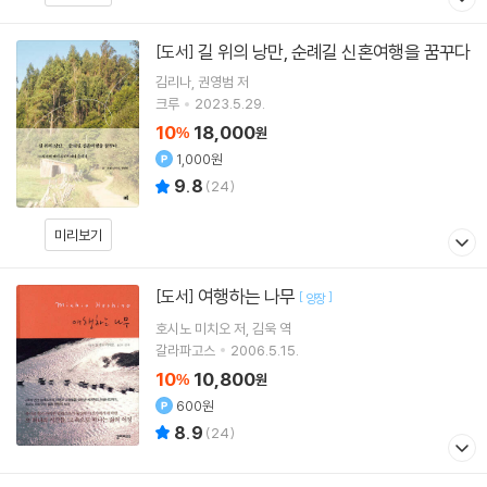
길 위의 낭만, 순례길 신혼여행을 꿈꾸다
[도서]
김리나
권영범
저
크루
2023.5.29.
10
18,000
%
원
1,000원
9.8
(
24
)
미리보기
여행하는 나무
[도서]
[
]
양장
호시노 미치오
저
김욱
역
갈라파고스
2006.5.15.
10
10,800
%
원
600원
8.9
(
24
)