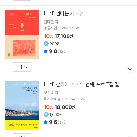
엄마는 시코쿠
[도서]
원대한
저
황금시간
2025.9.25.
10
17,100
%
원
950원
9.8
(
12
)
미리보기
산티아고 그 두 번째, 포르투갈 길
[도서]
정선종
저
작가와비평
2024.11.20.
10
18,000
%
원
1,000원
9.6
(
17
)