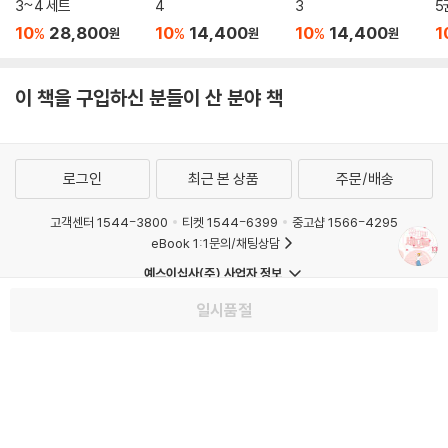
3~4 세트
4
3
5
10
28,800
10
14,400
10
14,400
1
%
%
%
원
원
원
이 책을 구입하신 분들이 산 분야 책
로그인
최근 본 상품
주문/배송
고객센터 1544-3800
티켓 1544-6399
중고샵 1566-4295
eBook 1:1문의/채팅상담
예스이십사(주) 사업자 정보
이용약관
개인정보처리방침
청소년보호정책
일시품절
PC버전
회사소개
거래처관계자께
도서홍보
광고
Copyright © YES24 Corp. All Rights Reserved.
MATOM1