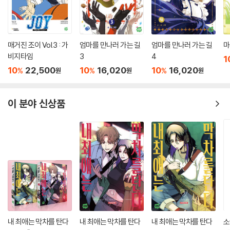
매거진 조이 Vol.3 : 가
엄마를 만나러 가는 길
엄마를 만나러 가는 길
마
비지타임
3
4
1
10
22,500
10
16,020
10
16,020
%
%
%
원
원
원
이 분야 신상품
내 최애는 막차를 탄다
내 최애는 막차를 탄다
내 최애는 막차를 탄다
소