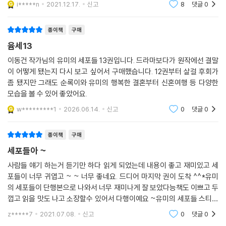
i*****n
2021.12.17.
신고
8
댓글
0
로 그리고 있기
종이책
구매
윰세13
이동건 작가님의 유미의 세포들 13권입니다. 드라마보다가 원작에선 결말
이 어떻게 됐는지 다시 보고 싶어서 구매했습니다. 12권부터 살걸 후회가
좀 됐지만 그래도 순록이와 유미의 행복한 결혼부터 신혼여행 등 다양한
모습을 볼 수 있어 좋았어요.
w*********1
2026.06.14.
신고
0
댓글
0
종이책
구매
세포들아 ~
사람들 얘기 하는거 듣기만 하다 읽게 되었는데 내용이 좋고 재미있고 세
포들이 너무 귀엽고 ~ ~ 너무 좋네요. 드디어 마지막 권이 도착 ^^*유미
의 세포들이 단행본으로 나와서 너무 재미나게 잘 보았다능책도 이쁘고 두
껍고 읽을 맛도 나고 소장할수 있어서 다행이예요 ~유미의 세포들 스티커
까지 다 모았네 ~ 아까워서 쓰지는 않고 책과 함께 소장해야 하는데 금방
z*****7
2021.07.08.
신고
0
댓글
0
어디다가 붙일듯 ㅋ