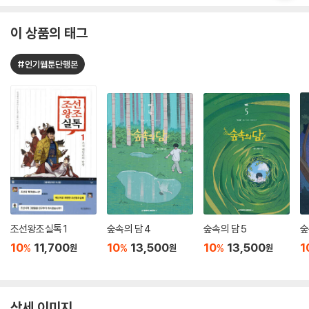
이 상품의 태그
#인기웹툰단행본
조선왕조실톡 1
숲속의 담 4
숲속의 담 5
숲
10
11,700
10
13,500
10
13,500
1
%
%
%
원
원
원
상세 이미지