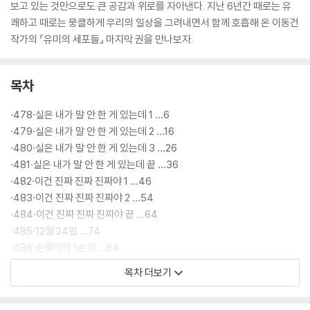
보고 있는 것만으로도 큰 공감과 위로를 자아낸다. 지난 6년간 때로는 유
쾌하고 때로는 뭉클하게 우리의 일상을 그려내면서 함께 호흡해 온 이동건
작가의 『유미의 세포들』 마지막 권을 만나보자.
목차
·478·실은 내가 말 안 한 게 있는데 1 …6
·479·실은 내가 말 안 한 게 있는데 2 …16
·480·실은 내가 말 안 한 게 있는데 3 …26
·481·실은 내가 말 안 한 게 있는데 끝 …36
·482·이건 진짜 진짜 진짜야 1 …46
·483·이건 진짜 진짜 진짜야 2 …54
·484·이건 진짜 진짜 진짜야 끝 …64
·485·12월 24일 …74
·486·순록이의 1순위 …84
·487·유미 탓 대용이 탓 이자벨 탓 …92
목차 더보기
·488·급 궁금! …102
·489·내 사랑 뮤즈 …112