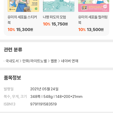
·509·김유미 dream …318
·510·엔딩 …328
·511·후기 …338
유미의 세포들 스티커
냐짱 파도의 모험
유미의 세포들 컬러링
북
북
10
15,750
%
원
·단행본 특별 외전·
10
15,300
10
13,500
%
%
원
원
알콩달콩 신혼 일기 … 346
- 둘이라서 좋은 점 1
- 둘이라서 좋은 점 2
관련 분류
국내도서
만화/라이트노벨
웹툰
네이버 연재
품목정보
발행일
2021년 05월 24일
쪽수, 무게, 크기
348쪽 | 548g | 148*200*21mm
ISBN13
9791191583519