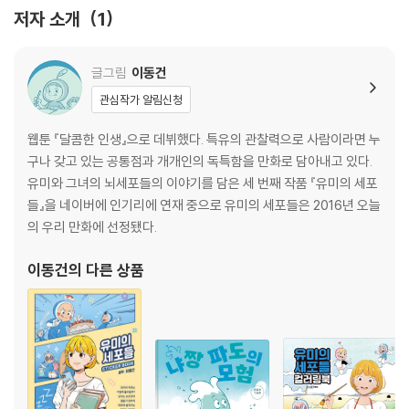
·490·이야기를 완성시키는 사람들 …122
저자 소개
1
·491·용감한 세포들 …132
·492·글 쓰는 손 …142
·493·이거 네 거 아니지? …152
글그림
이동건
·494·신간 소설 1 …162
관심작가 알림신청
·495·신간 소설 2 …174
·496·신간 소설 3 …184
웹툰 『달콤한 인생』으로 데뷔했다. 특유의 관찰력으로 사람이라면 누
·497·신간 소설 끝 …194
구나 갖고 있는 공통점과 개개인의 독특함을 만화로 담아내고 있다.
·498·쉘 위 댄스 1 …204
유미와 그녀의 뇌세포들의 이야기를 담은 세 번째 작품 『유미의 세포
·499·쉘 위 댄스 2 …214
들』을 네이버에 인기리에 연재 중으로 유미의 세포들은 2016년 오늘
·500·쉘 위 댄스 3 …224
의 우리 만화에 선정됐다.
·501·쉘 위 댄스 4 …236
·502··-····----·-·-·--··- …248
이동건
의 다른 상품
·503·유미의 세포들 1 …258
·504·유미의 세포들 2 …268
·505·유미의 세포들 3 …278
·506·새이 …288
·507·괴도 바비 …298
·508·순록 …308