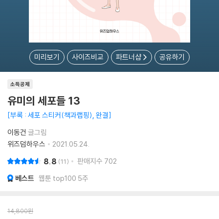
미리보기
사이즈비교
파트너샵
공유하기
소득공제
유미의 세포들 13
부록 : 세포 스티커(책과랩핑), 완결
이동건
글그림
위즈덤하우스
2021.05.24.
8.8
판매지수
702
11
베스트
웹툰 top100 5주
14,800
원