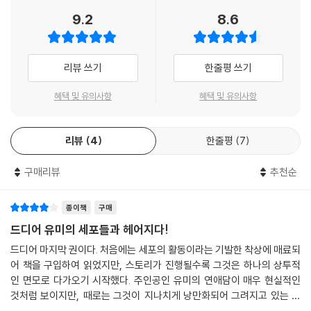
랑, 두근거리는 썸의 단계를 거쳐 순록과 달콤한 연애를 시작하게 된 유미
9.2
8.6
의 사랑 이야기와 몇 년 동안 준비해 온 신간 소설의 원고를 순록의 전 소개
팅녀이자 라이벌 작가인 이자벨에게 도용당하면서 겪게 되는 작가로서의
성장기를 그리고 있다. 뿐만 아니라 유미에게 차인 뒤 친구로 남았지만 여
리뷰 쓰기
한줄평 쓰기
전히 미련을 버리지 못하고 있던 구웅에게 새로운 인연이 찾아오고, 지난
회차의 보고 싶었던 캐릭터들을 하나둘 소환해 후일담을 들려주는 구성으
혜택 및 유의사항
혜택 및 유의사항
로 5년간의 대장정을 마무리한다.
리뷰
4
한줄평
7
『유미의 세포들』은 단행본도 특별하다
유미의 마음을 들여다보는 표지와 미공개 4컷 만화, 세포 스티커
구매리뷰
추천순
『유미의 세포들』 만화책에는 다른 만화책들과 다른 특별한 선물이 있다.
먼저 특수한 타공 기법을 표지에 적용하여 단순히 보는 표지에서 끝나지
종이책
구매
않고 독자가 직접 뜯어내면 유미의 세포 마을을 들여다볼 수 있도록 만들
드디어 유미의 세포들과 헤어지다!
어졌다. 표지에 있는 유미를 들추면 귀여운 세포가 다양한 표정으로 독자
드디어 마지막 권이다. 처음에는 세포의 활동이라는 기발한 착상에 매료되
와 눈을 마주친다. 또한 이번 『유미의 세포들10～13』에서는 책에서만 만
어 책을 구입하여 읽었지만, 스토리가 진행될수록 그것은 하나의 상투적
날 수 있는 유미?순록 커플의 알콩달콩 신혼일기 4컷 만화와 활용도 높은
인 면모로 다가오기 시작했다. 주인공인 유미의 연애담이 매우 현실적인
세포 스티커를 부록으로 제공하여 완성도와 소장 가치를 높였다.
것처럼 보이지만, 때로는 그것이 지나치게 낭만화되어 그려지고 있는 것
은 아닌가 하는 생각이 들기도 했다. 단지 인간의 감정을 ‘세포’들의 작용으