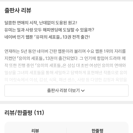
출판사 리뷰
달콤한 연애의 시작, 난데없이 도용된 원고!
유미는 일과 사랑 모두 해피엔딩에 도달할 수 있을까?
네이버 인기 웹툰 『유미의 세포들』 13권 전격 출간!
연재하는 5년 동안 네이버 간판 웹툰이라 불리며 수요 웹툰 1위의 자리를
지켰던 『유미의 세포들』 13권이 출간되었다. 그 인기에 힘입어 드라마 제
작 또한 진행 중인 『유미의 세포들』은 삼십 대 초반 여성인 유미의 연애와
일상을 그녀의 세포들을 통해 세밀하고 담백하게 표현해낸 작품으로 유미
의 머릿속에서 이성, 감성, 식욕, 패션 센스, 사랑 등 다양한 감정과 욕망을
담당하는 세포들이 어떤 방식으로 행동과 생각을 결정하는지를 그리고 있
출판사 리뷰 더보기
다. 누구나 한 번쯤 겪어봤을 법한 평범한 일들을 디테일한 관찰로 녹여낸
이 작품은 그 특유의 만화적 재미를 인정받아 2016년 ‘오늘의 우리 만
화’를 수상하기도 했다. 때로는 유쾌하고 때로는 뭉클하게 우리의 일상을
리뷰/한줄평
11
그려내는 이동건 작가의 『유미의 세포들』13권을 만나보자.
13권은 네이버 연재 478～511화 분량을 묶은 것으로 간질간질한 짝사
리뷰
한줄평