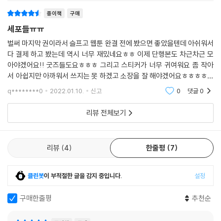
종이책
구매
세포들ㅠㅠ
벌써 마지막 권이라서 슬프고 웹툰 완결 전에 봤으면 좋았을텐데 아쉬워서
다 결제 하고 봤는데 역시 너무 재밌네요ㅎㅎ 이제 단행본도 차근차근 모
아야겠어요!! 굿즈들도요ㅎㅎㅎ 그리고 스티커가 너무 귀여워요 좀 작아
서 아쉽지만 아까워서 쓰지는 못 하겠고 소장을 잘 해야겠어요ㅎㅎㅎㅎㅎ
ㅎㅎ 일단 빨리 책을 읽어야 겠어요!!!!!♡♡♡♡♡ 작가님 한참 뒷북이지
q********0
2022.01.10.
신고
0
댓글
0
만 완결 축하드려
리뷰 전체보기
리뷰
4
한줄평
7
클린봇
이 부적절한 글을 감지 중입니다.
설정
구매한줄평
추천순