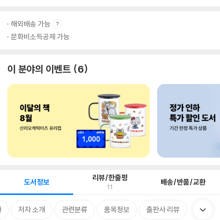
해외배송 가능
문화비소득공제 가능
이 분야의 이벤트
6
리뷰/한줄평
도서정보
배송/반품/교환
11
차
저자 소개
관련분류
품목정보
출판사 리뷰