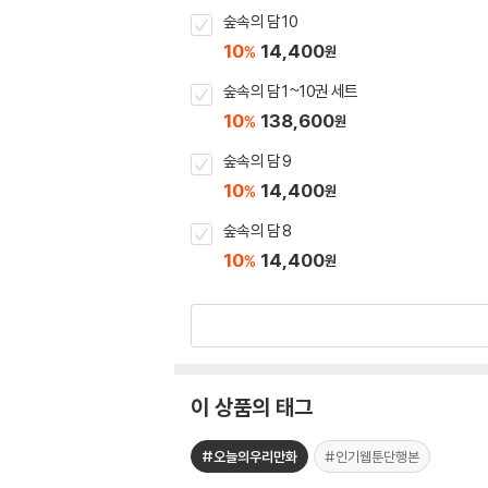
숲속의 담 10
10
14,400
%
원
숲속의 담 1~10권 세트
10
138,600
%
원
숲속의 담 9
10
14,400
%
원
숲속의 담 8
10
14,400
%
원
이 상품의 태그
#오늘의우리만화
#인기웹툰단행본