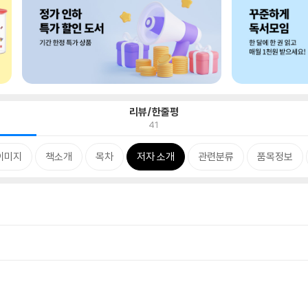
리뷰/한줄평
41
이미지
책소개
목차
저자 소개
관련분류
품목정보