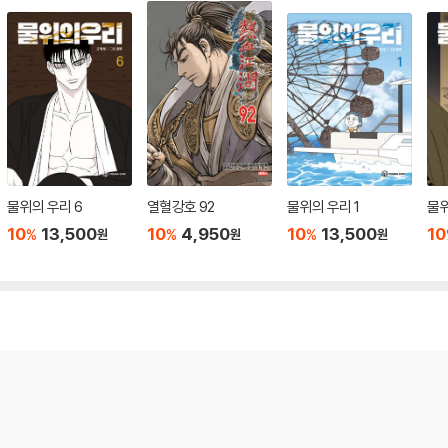
물위의 우리 6
열혈강호 92
물위의 우리 1
물위
10
13,500
10
4,950
10
13,500
10
%
%
%
원
원
원