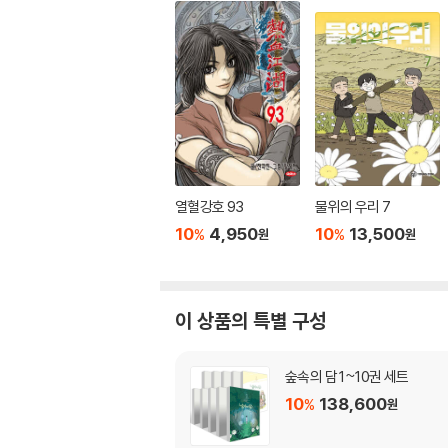
열혈강호 93
물위의 우리 7
10
4,950
10
13,500
%
%
원
원
이 상품의 특별 구성
숲속의 담 1~10권 세트
10
138,600
%
원