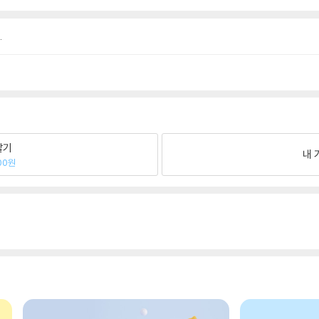
.
팔기
내 
00원