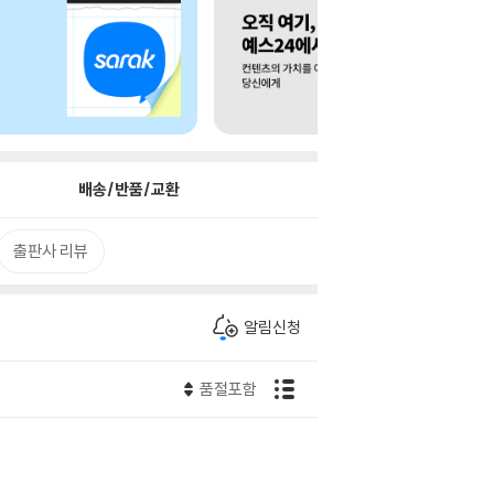
배송/반품/교환
출판사 리뷰
알림신청
품절포함