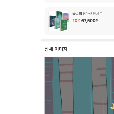
숲속의 담 1~5권 세트
10
67,500
%
원
상세 이미지