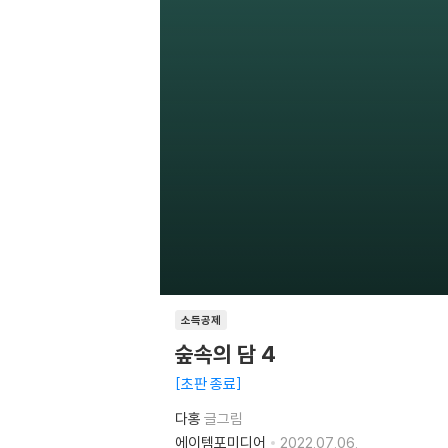
소득공제
숲속의 담 4
초판 종료
다홍
글그림
에이템포미디어
2022.07.06.