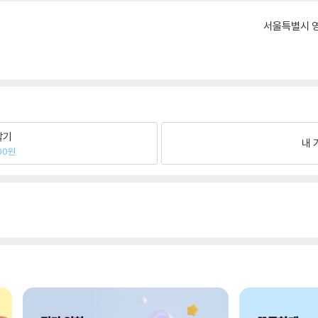
서울특별시 영
팔기
내 
00원