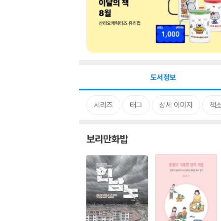
도서정보
시리즈
태그
상세 이미지
책
보리만화밥