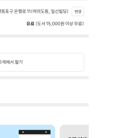
등포구 은행로 11(여의도동, 일신빌딩)
변경
유료
(도서 15,000원 이상 무료)
가게에서 팔기