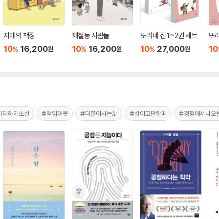
자매의 책장
제철동 사람들
또리네 집 1~2권 세트
또리
10
16,200
10
16,200
10
27,000
10
%
%
%
원
원
원
화더하기소설
#책읽아웃
#더불어사는삶
#삶이고단할때
#경험에서나오