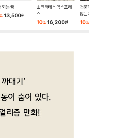
 되는 꿈
소크라테스 익스프레
천문학자는 별을 보지
가능주
스
않는다
13,500
10
1
%
%
원
10
16,200
10
13,500
%
%
원
원