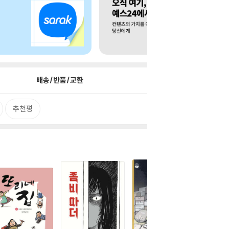
배송/반품/교환
추천평