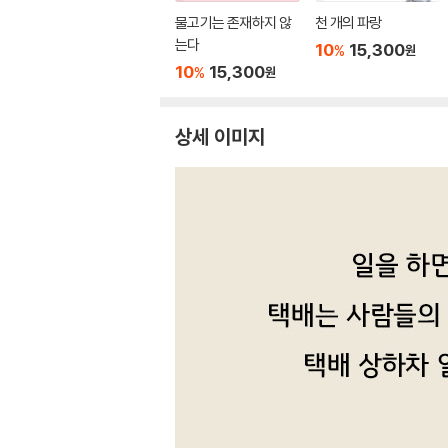
물고기는 존재하지 않
천 개의 파랑
는다
10
15,300
%
원
10
15,300
%
원
상세 이미지