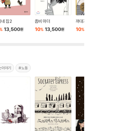
네 집 2
좀비 마더
까대기
그녀들의
13,500
10
13,500
10
13,500
10
1
%
%
%
%
원
원
원
는이야기
#노동