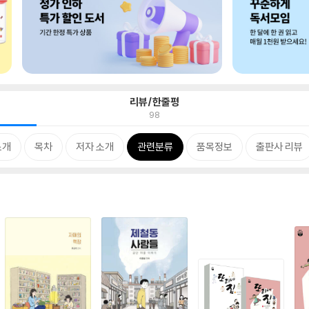
리뷰/한줄평
98
소개
목차
저자 소개
관련분류
품목정보
출판사 리뷰