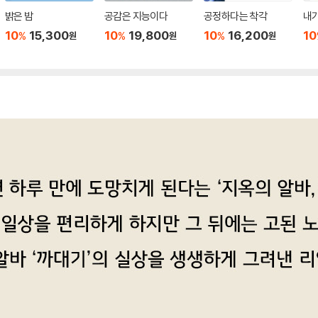
밝은 밤
공감은 지능이다
공정하다는 착각
내가
10
15,300
10
19,800
10
16,200
10
%
%
%
원
원
원