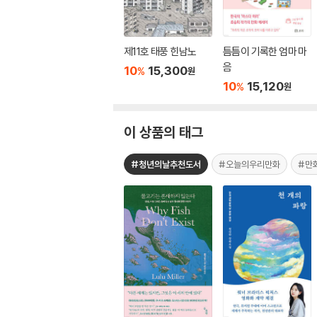
제11호 태풍 힌남노
틈틈이 기록한 엄마 마
음
10
15,300
%
원
10
15,120
%
원
이 상품의 태그
#청년의날추천도서
#오늘의우리만화
#만