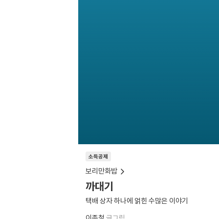
소득공제
보리만화밥
까대기
택배 상자 하나에 얽힌 수많은 이야기
이종철
글그림