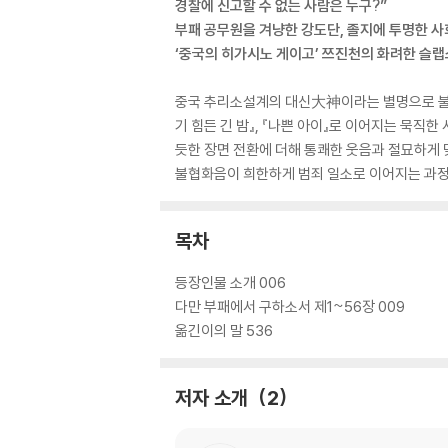
경찰에 신고할 수 없는 사람은 누구?”
부패 공무원을 겨냥한 강도단, 졸지에 투명한 
‘중국의 히가시노 게이고’ 쯔진천의 화려한 슬
중국 추리소설계의 대신大神이라는 별명으로 불리는
기 힘든 긴 밤』, 『나쁜 아이』로 이어지는 묵직
듯한 장면 전환에 더해 통쾌한 웃음과 절묘하게
불협화음이 희한하게 범죄 일소로 이어지는 과정
목차
등장인물 소개 006
다만 부패에서 구하소서 제1~56장 009
옮긴이의 말 536
저자 소개
2