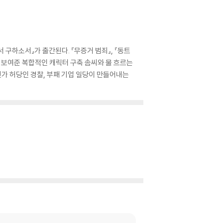
구하소서』가 출간된다. 『무증거 범죄』, 『동트
서 보여준 복합적인 캐릭터 구축 솜씨와 물 흐르는
가 허당인 경찰, 부패 기업 일당이 만들어내는