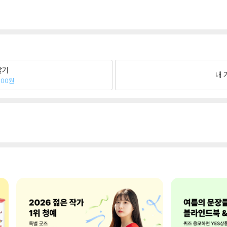
팔기
내 
000원