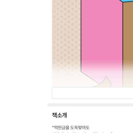
책소개
“억만금을 도둑맞아도