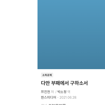
소득공제
다만 부패에서 구하소서
쯔진천
저
박소정
역
한스미디어
2021.06.28.