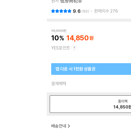
원서
低智商犯罪
9.6
판매지수
276
50
16,500
원
10
14,850
YES포인트
앱 다운 시 1천원 상품권
결제혜택
종이책
14,850
배송안내