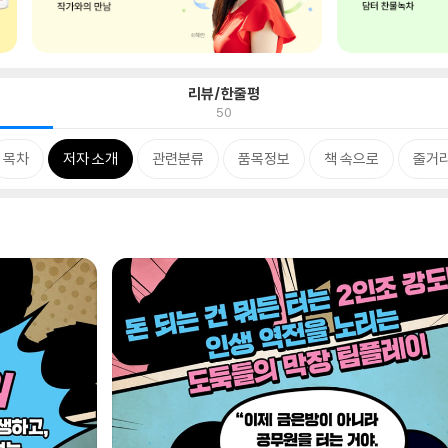
리뷰/한줄평
50
목차
저자 소개
관련분류
품목정보
책 속으로
줄거