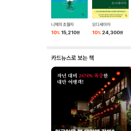
니체의 초월자
오디세이아
10
15,210
10
24,300
%
%
원
원
카드뉴스로 보는 책