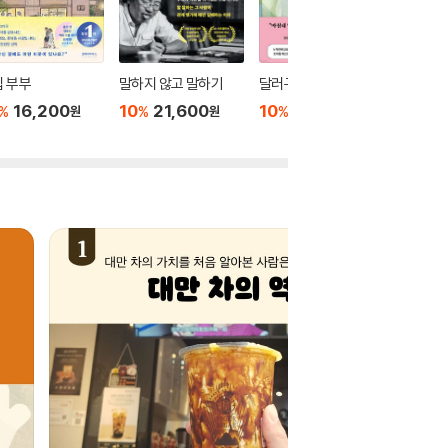
 부부
말하지 않고 말하기
달러구트 꿈 백화점 0
위버멘
16,200
10
21,600
10
16,020
10
1
%
%
%
%
원
원
원