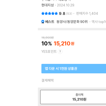
현대지성
2024.10.29.
9.8
판매지수
1,404
53
베스트
동양사/동양문화
90위
역사 top1
16,900
원
10
15,210
YES포인트
앱 다운 시 1천원 상품권
결제혜택
종이책
15,210
원