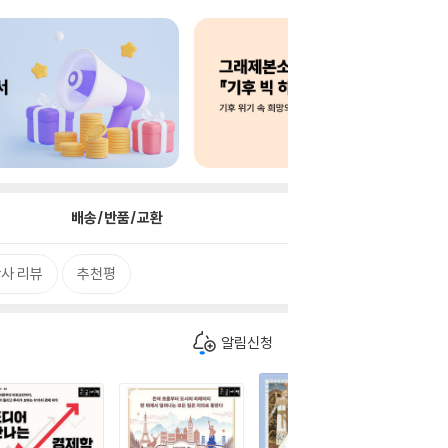
배송/반품/교환
사 리뷰
추천평
알림신청