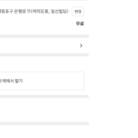
등포구 은행로 11(여의도동, 일신빌딩)
변경
무료
가게에서 팔기