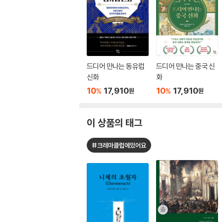
드디어 만나는 동유럽
드디어 만나는 중국 신
신화
화
10
17,910
10
17,910
%
%
원
원
이 상품의 태그
#크레마클럽에있어요