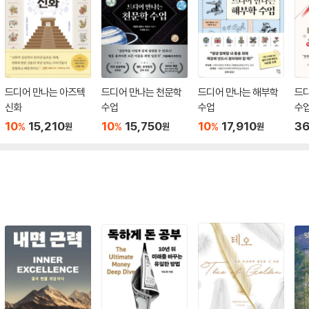
드디어 만나는 아즈텍
드디어 만나는 천문학
드디어 만나는 해부학
드
신화
수업
수업
수업
10
15,210
10
15,750
10
17,910
36
%
%
%
원
원
원