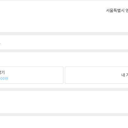
서울특별시 영
.
팔기
내 
400원