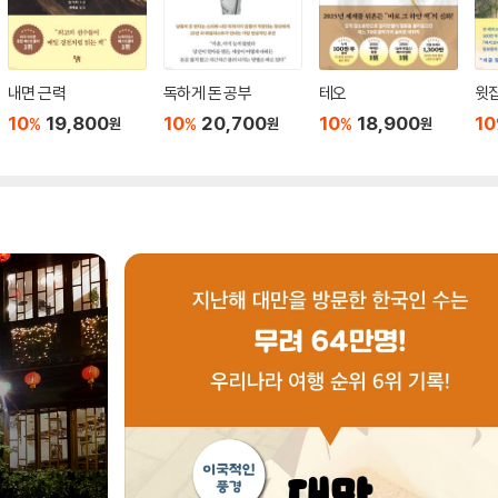
내면 근력
독하게 돈 공부
테오
윗집
10
19,800
10
20,700
10
18,900
10
%
%
%
원
원
원