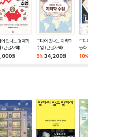
디어 만나는 경제학
드디어 만나는 지리학
드디어 만나는 북유럽
드디어 
 (큰글자책)
수업 (큰글자책)
동화
수업
,000
5
34,200
10
16,650
10
1
%
%
%
원
원
원