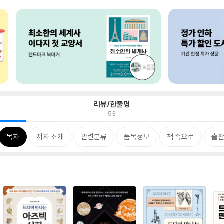
리뷰/한줄평
53
목차
저자 소개
관련분류
품목정보
책 속으로
출판