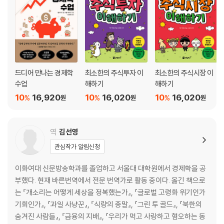
재정 적자가 쌓이는 이유: 국가에서 부채를 관리하는 법
실업수당은 왜 필요한가: 완전고용과 자연실업률
연봉은 올랐는데 왜 작년보다 쪼들릴까: 인플레이션이라는 벽
저축할까, 투자할까: 물가 상승에 대처하는 생존법
인플레 파이터, 폴 볼커: 금리를 올려서 경제를 안정시키는 원리
국가 경제는 어떻게 움직이는가: 총수요 VS 총공급
드디어 만나는 경제학
최소한의 주식투자 이
최소한의 주식시장 이
자유방임주의는 과연 최선인가: 고전파 경제학의 이론
수업
해하기
해하기
케인스는 왜 정부 개입을 외쳤나: 케인스 경제학의 주요 개념
10
16,920
10
16,020
10
16,020
%
%
%
원
원
원
레이거노믹스는 성공했는가: 공급 중시 경제학과 래퍼 곡선
연준의 한마디에 전 세계가 움직이는 이유: 세계 경제의 수문장
확장이냐 긴축이냐: 연준에서 물가상승률에 대응하는 법
역
김선영
빈곤 없는 세상을 향하여: 세계 3대 경제 기구의 역할
관심작가 알림신청
대공황과 대침체의 악몽: 20세기와 21세기의 경제 위기
신용 관리가 중요한 이유: 리먼브라더스 사태와 크레디트스위스
이화여대 신문방송학과를 졸업하고 서울대 대학원에서 경제학을 공
트럼프의 경기 부양책은 성공할 것인가: 미국 경제의 최근 기조
부했다. 현재 바른번역에서 전문 번역가로 활동 중이다. 옮긴 책으로
더 나은 세상을 향한 노력: 경제 성장의 기준
는 『개소리는 어떻게 세상을 정복했는가』, 『글로벌 고령화 위기인가
경제 성장의 진짜 동력은 무엇인가: 생산의 씨앗, 인적·물적 자본과 연구개
기회인가』, 『과일 사냥꾼』, 『식량의 종말』, 『그린 투 골드』, 『북한의
발
숨겨진 사람들』, 『금융의 지배』, 『우리가 먹고 사랑하고 혐오하는 동
정부는 불평등을 해소할 수 있을까: 소득 재분배의 원리