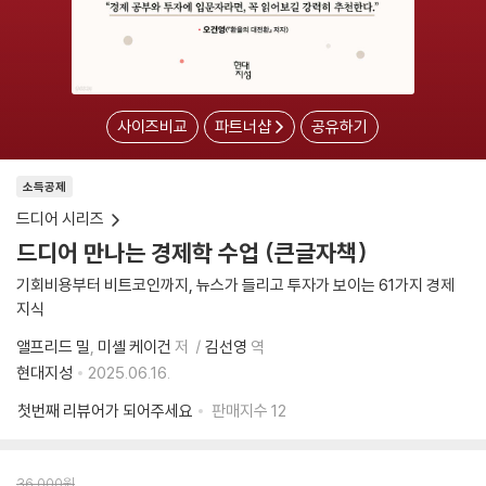
사이즈비교
파트너샵
공유하기
소득공제
드디어 시리즈
드디어 만나는 경제학 수업 (큰글자책)
기회비용부터 비트코인까지, 뉴스가 들리고 투자가 보이는 61가지 경제
지식
앨프리드 밀
미셸 케이건
저
김선영
역
현대지성
2025.06.16.
첫번째 리뷰어가 되어주세요
판매지수
12
36,000
원