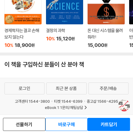
인플레이션이라는 벽」 중에서
“테이퍼링이 시작되면 달러 강세가 나타날 것이다.”
“연준이 공개시장을 통해 국채를 대량 매입해 경제가 살아나고 있다.”
앞의 문장들을 읽는 순간 단번에 이해했는가? 매일 쏟아지는 경제 뉴스 속
경제학자는 결코 손해
결정의 과학
돈 대신 시스템을 물려
아
에서 진정한 의미를 파악하기란 쉽지 않다. 암호화폐부터 양적완화까지,
보지 않는다
줘라!
반
10
15,120
%
원
끊임없이 진화하는 경제 용어 사이에서 개인 자산과 투자에 영향을 미치는
10
18,900
15,000
1
%
원
원
실질적인 정보를 포착하는 사람은 거의 없을 것이다.
『드디어 만나는 경제학 수업』은 독자들의 눈앞에서 어려운 경제 용어의 안
이 책을 구입하신 분들이 산 분야 책
개를 걷어내고 선명한 투자 시야를 확보하도록 돕는다. 복잡한 경제 개념
을 친근한 스토리텔링으로 풀어내 경제 뉴스의 숨은 의미를 분별 있게, 현
실적으로 해석하는 방법을 제시한다.
로그인
최근 본 상품
주문/배송
이 책은 경제 정책과 시장 변화가 물가와 금리, 대출과 자산을 어떻게 바꿔
고객센터 1544-3800
티켓 1544-6399
중고샵 1566-4295
놓는지 그 연쇄 반응을 논리적으로 설명한다. 중앙은행의 통화 정책이 대
eBook 1:1문의/채팅상담
중의 투자 심리에 어떤 영향을 미치는지, 환율과 금리의 변화가 중산층 소
예스이십사(주) 사업자 정보
비와 어떻게 직결되는지 구체적 사례로 풀어낸다. 독자들은 경제학자들이
선물하기
바로구매
카트담기
이용약관
개인정보처리방침
청소년보호정책
사용하는 특별한 ‘렌즈’를 통해 세상을 바라보는 방법을 배우게 된다.
PC버전
회사소개
거래처관계자께