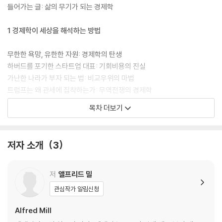
가격이 오르내리는 메커니즘부터 실리콘밸리은행 사태의 교훈, 비트코인
들어가는 글: 삶의 무기가 되는 경제학
투자 전략까지, 복잡한 경제 뉴스가 쉬워지고, 투자의 시야가 넓어진다!
1 경제학이 세상을 해석하는 방법
※ 이 책을 통해 얻게 될 실용적 경제 인사이트
무한한 욕망, 유한한 자원: 경제학의 탄생
▶ 금리 변동에 따라 지금 당장 내 대출금과 투자금을 어떻게 관리해야 하
하버드를 포기한 스타트업 대표: 기회비용의 진실
는지 판단하는 안목
가난한 나라가 부자 되는 법: 비교우위의 마법
▶ 취업, 이직, 재테크 등 인생의 모든 선택에서 기회비용을 계산하는 경제
트럼프는 왜 관세에 집착하는가: 무역전쟁의 경제학
적 사고법
계획경제는 왜 실패했을까: 시장경제의 승리
목차 더보기
▶ 불황기에 가장 안전한 자산 배분 전략과 인플레이션 방어 방법
보이지 않는 손 VS 자본론: 스미스와 마르크스, 세기의 대결
▶ 달러 환율과 세계 금리가 우리 가계 장바구니 물가에 미치는 영향 예측
우리는 왜 비합리적 선택을 하는가: 행동경제학의 탄생
하기
위기는 어떻게 전염되는가: 현대 경제학의 통찰
저자 소개
3
▶ “비트코인을 사야 할까, 말아야 할까?” 암호화폐 투자 결정에 필요한
핵심 정보
2 화폐와 시장의 심리 게임
저
앨프리드 밀
돈은 어떻게 세상을 지배하게 되었나: 물물 교환과 화폐의 등장
관심작가 알림신청
중앙은행이 하는 일: 통화 공급량의 법칙
이자율은 어떻게 정해질까: 이자율을 결정하는 다섯 블록
Alfred Mill
은행은 어떻게 돈을 창출할까: 모든 것의 시작, 대출