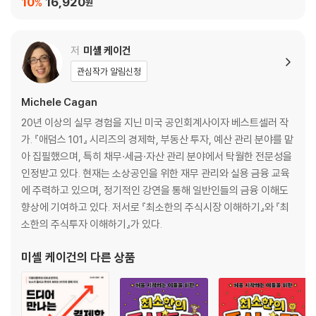
10
16,920
%
원
3 당신이 몰랐던 금융의 숫자들
대출 금리는 누가 정하는가: 대부자금설과 유동성 선호 이론
저
미셸 케이건
국가와 기업에 급전이 필요할 때: 두 종류의 단기 채권, 기업어음과 단기채
장기 투자에는 리스크가 따른다: 중기채와 장기채, 지방채의 차이
관심작가 알림신청
요즘 ETF가 핫하다고?: 주식시장의 원리
Michele Cagan
미국 달러가 기축 통화가 된 이유: 환율이 정해지는 원리
도지코인? 이더리움?: 블록체인 기술과 암호화폐의 탄생
20년 이상의 실무 경험을 지닌 미국 공인회계사이자 베스트셀러 작
돈은 어디로 흐르는가: 가계에서 기업으로, 경제 순환 모형
가. 『애덤스 101』 시리즈의 경제학, 부동산 투자, 예산 관리 분야를 맡
국가 경제를 측정하는 법: GDP가 말해주는 것들
아 집필했으며, 특히 채무·세금·자산 관리 분야에서 탁월한 전문성을
소비 심리가 GDP에 미치는 영향: 가처분소득의 중요성
인정받고 있다. 현재는 소상공인을 위한 재무 관리와 실용 금융 교육
GDP의 마지막 퍼즐: 국가 경제를 결정하는 수출액
에 주력하고 있으며, 정기적인 강연을 통해 일반인들의 금융 이해도
GDP가 늘면 경제가 성장한 것일까: 명목 GDP VS 실질 GDP
향상에 기여하고 있다. 저서로 『최소한의 주식시장 이해하기』와 『최
돈으로 행복도 살 수 있을까: GDP의 한계와 다른 복지 지표
소한의 주식투자 이해하기』가 있다.
햄버거로 환율을 예측할 수 있다고?: 독특한 7가지 경제지표
미셸 케이건
의 다른 상품
4 세계 경제를 움직이는 숨은 플레이어들
불황과 호황은 왜 반복되는가: 경기 순환의 비밀