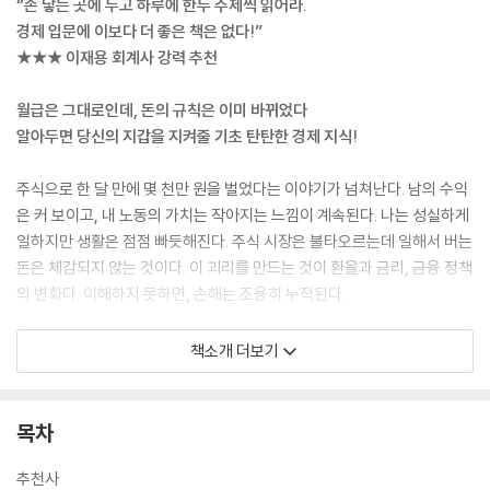
“손 닿는 곳에 두고 하루에 한두 주제씩 읽어라.
경제 입문에 이보다 더 좋은 책은 없다!”
★★★ 이재용 회계사 강력 추천
월급은 그대로인데, 돈의 규칙은 이미 바뀌었다
알아두면 당신의 지갑을 지켜줄 기초 탄탄한 경제 지식!
주식으로 한 달 만에 몇 천만 원을 벌었다는 이야기가 넘쳐난다. 남의 수익
은 커 보이고, 내 노동의 가치는 작아지는 느낌이 계속된다. 나는 성실하게
일하지만 생활은 점점 빠듯해진다. 주식 시장은 불타오르는데 일해서 버는
돈은 체감되지 않는 것이다. 이 괴리를 만드는 것이 환율과 금리, 금융 정책
의 변화다. 이해하지 못하면, 손해는 조용히 누적된다.
불확실성의 시대에 당신에게 필요한 것은 탄탄한 경제 무기다. 이 책은 복
책소개 더보기
잡한 경제 용어와 이론을 “실전에서 바로 쓸 수 있는 지식”으로 바꿔준다.
애덤 스미스의 ‘보이지 않는 손’부터 최신 암호화폐 과세 이슈까지, 경제 뉴
스를 해독하고 현명한 투자 결정을 내릴 수 있는 61가지 핵심 경제 지식을
목차
담았다.
하루 10분, 경제 수업 한 토막이면 당신의 자산과 소비 패턴이 달라진다.
추천사