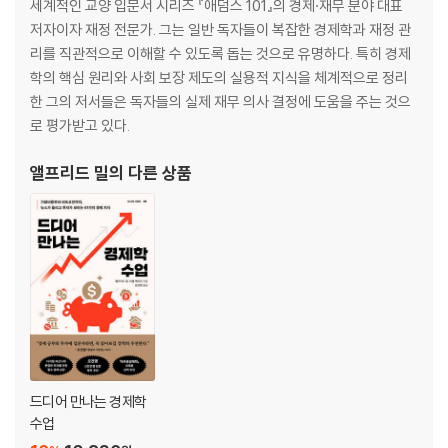
세계적인 교양 입문서 시리즈 『애덤스 101』의 경제·재무 분야 대표
실리콘밸리은행은 왜 무너졌나: 세상을 떨게 한 뱅크런 사태
저자이자 재정 전문가. 그는 일반 독자들이 복잡한 경제학과 재정 관
왜 똑같은 물건인데 값이 다를까: 한계효용과 수요의 법칙
리를 직관적으로 이해할 수 있도록 돕는 것으로 유명하다. 특히 경제
생산자와 소비자의 줄다리기: 공급량의 결정
학의 핵심 원리와 사회 보장 제도의 실용적 지식을 체계적으로 정리
마스크는 왜 품절되었을까: 코로나 팬데믹과 공황 수요
한 그의 저서들은 독자들의 실제 재무 의사 결정에 도움을 주는 것으
회계학 VS 경제학: 이윤을 따지는 서로 다른 관점
로 평가받고 있다.
최적의 생산량을 계산하는 법: 장기와 단기의 생산함수
가장 이상적인 시장: 완전경쟁이라는 롤모델
앨프리드 밀
의 다른 상품
스타벅스는 왜 값을 자주 올릴까: 독점적 경쟁의 약점
넷플릭스는 어떻게 OTT 시장을 점유했나: 과점 시장의 명과 암
우체국에서만 편지를 보낼 수 있는 이유: 국가 독점의 순기능
석유를 둘러싼 검은 그림자: 카르텔과의 전쟁
주유소의 기름값이 매일 변하는 이유: 게임이론과 가격 전쟁
맥주 회사가 계속해서 새로운 광고를 찍는 이유: 계속되는 가격 전쟁과 떠
오르는 비가격 경쟁
편의점 알바생의 월급은 누가 정하나: 최저임금제의 두 얼굴
바우처보다 현금이 인기 있는 이유: 보조금의 역기능
드디어 만나는 경제학
정부는 언제 시장에 개입하는가: 시장 실패의 원인
수업