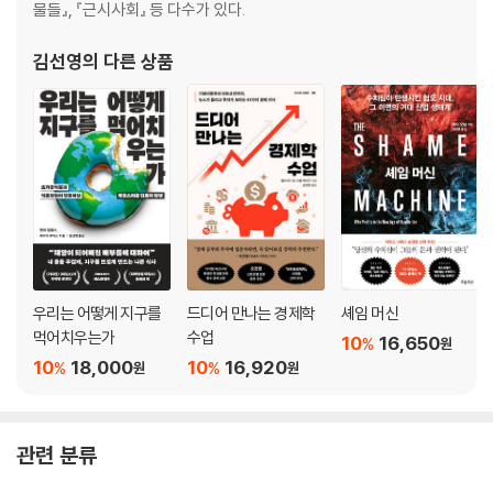
물들』, 『근시사회』 등 다수가 있다.
‘지속가능한 성장’은 정말 가능할까: 기후거래소와 탄소배출권
김선영
의 다른 상품
우리는 어떻게 지구를
드디어 만나는 경제학
셰임 머신
먹어치우는가
수업
10
16,650
%
원
10
18,000
10
16,920
%
%
원
원
관련 분류