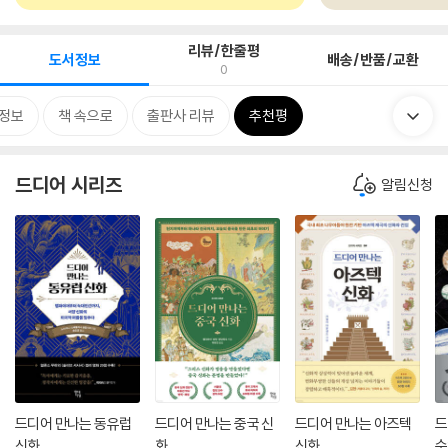
리뷰/한줄평
도서정보
배송/반품/교환
0
정보
책 속으로
출판사 리뷰
추천평
드디어 시리즈
알림신청
드디어 만나는 동유럽
드디어 만나는 중국 신
드디어 만나는 아즈텍
드
신화
화
신화
수