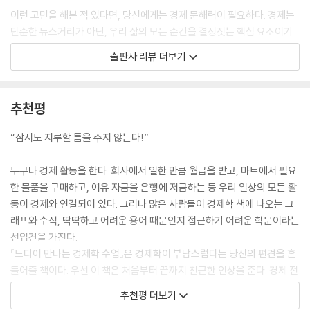
택을 하는지 연구해온 것이지요. 덕분에 경제 활동과 성장에 대해 다른 관
이런 고민을 해본 적 있다면, 당신에게는 경제 문해력이 필요하다. 경제는
점에서, 더 폭넓게 이해할 수 있게 되었습니다.
단순한 뉴스거리가 아닌, 우리 삶의 모든 순간을 결정짓는 핵심 요소이기
--- p.57, 「우리는 왜 비합리적 선택을 하는가: 행동경제학의 탄생」 중에서
때문이다. 금리 변동과 물가 상승, 자산 시장의 반복되는 불안 속에서 글로
출판사 리뷰 더보기
벌 경제는 어느 때보다 불확실성이 커졌다.
가만히 생각해보면 불환 화폐는 마치 SF 소설 속에나 존재할 법한, 뜬구름
잡는 이야기처럼 느껴지기도 합니다. 오늘날 통용되는 화폐에는 본질적인
『드디어 만나는 경제학 수업』은 이런 불안정한 시대에 당신이 합리적 선택
추천평
가치가 없고, 오로지 국민의 합의와 약속에 기반해 기능하기 때문이지요.
을 할 수 있도록 돕는 실용적 경제 지식을 담았다. 무겁고 따분한 경제학
돈의 가치를 보증하는 것은 오로지 신뢰뿐입니다. 계좌 이체, 온라인 공과
‘교과서’가 아닌, 실생활에서 바로 활용할 수 있는 61가지 경제 필수 개념
“잠시도 지루할 틈을 주지 않는다!”
금 납부, 체크 카드, 수표를 떠올려보면 돈과 화폐라는 개념이 더 기묘하게
을 쉽고 명쾌하게 예를 들어 설명한다.
느껴지지 않나요?
누구나 경제 활동을 한다. 회사에서 일한 만큼 월급을 받고, 마트에서 필요
--- p.85, 「중앙은행이 하는 일: 통화 공급량의 법칙」 중에서
기회비용, 행동경제학, 인플레이션, 관세와 무역 정책이 내수 시장에 미치
한 물품을 구매하고, 여유 자금을 은행에 저금하는 등 우리 일상의 모든 활
는 영향, 금리 결정과 통화량의 메커니즘까지… 이 책을 읽으면 어려운 이
동이 경제와 연결되어 있다. 그러나 많은 사람들이 경제학 책에 나오는 그
시장 참여자가 다수라면 한 명의 생산자나 소비자가 가격과 거래량에 크게
론처럼 느껴졌던 경제학 개념이 어떻게 당신의 지갑에 직접적인 영향을 미
래프와 수식, 딱딱하고 어려운 용어 때문인지 접근하기 어려운 학문이라는
영향력을 행사하지 못합니다. 다른 생산자 또는 소비자와 경쟁해야 하기
치는지 확실히 알게 된다. 특히 최근 금융 위기와 시장 변동의 사례를 분석
선입견을 가진다.
때문이지요. 그러나 생산자나 소비자가 하나뿐이라면 가격에 상당한 영향
해 경제 정책과 시장의 움직임을 독자가 직접 예측하고 판단할 수 있는 통
『드디어 만나는 경제학 수업』은 경제학이 부담스럽다는 당신의 편견을 흔
력을 행사할 수 있습니다. 예를 들어 미국의 대형 할인점인 월마트는 여러
찰을 키워준다.
들어줄 책이다. 우선 이 책은 처음부터 끝까지 친근한 인상을 준다. 경제 전
공급업체에 대한 수요독점력을 가지고 있습니다. 월마트가 이들 공급업체
반을 이해하기 위한 방대한 내용을 다루지만 쉽고 친절한 어투로 다정하게
의 유일한 납품 업체이므로 가격을 마음대로 정할 수 있는 것이지요.
추천평 더보기
경제적 사고는 단순히 돈을 벌고 소비하는 것을 넘어 인생의 모든 선택을
가르쳐준다. 또한 경제학을 크게 네 가지 주제로 나누고 그 안에 디테일한
--- p.140, 「가장 이상적인 시장: 완전경쟁이라는 롤모델」 중에서