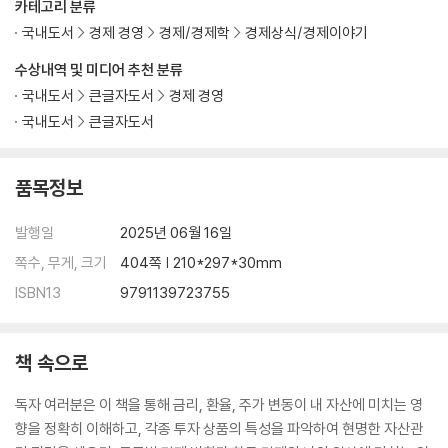
카테고리 분류
국내도서
경제 경영
경제/경제학
경제상식/경제이야기
수상내역 및 미디어 추천 분류
국내도서
큰글자도서
경제 경영
국내도서
큰글자도서
품목정보
발행일
2025년 06월 16일
쪽수, 무게, 크기
404쪽 | 210*297*30mm
ISBN13
9791139723755
책 속으로
독자 여러분은 이 책을 통해 금리, 환율, 주가 변동이 내 자산에 미치는 영
향을 정확히 이해하고, 각종 투자 상품의 특성을 파악하여 현명한 자산관