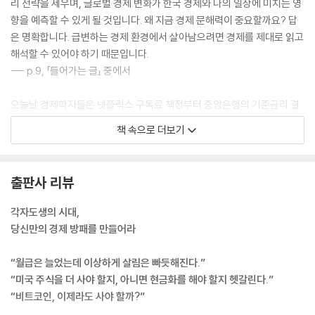
리 전략을 세우며, 글로벌 경제 변화가 한국 경제와 나의 일상에 미치는 영
향을 예측할 수 있게 될 것입니다. 왜 지금 경제 문해력이 중요할까요? 답
은 명확합니다. 급변하는 경제 환경에서 살아남으려면 경제를 제대로 읽고
해석할 수 있어야 하기 때문입니다.
--- p.9, 「들어가는 글」 중에서
오늘날 경제학자들은 넷플릭스 구독료 책정부터 중앙은행의 기준금리 결
정까지 희소성이 만드는 다양한 경제 현상을 연구합니다. 인간이 자원 부
책 속으로 더보기
족에 대처하는 방식은 흥미롭습니다. 복잡한 계획과 체계를 만들어 자원이
모두에게 공정히 돌아가게 하기도 하고, 때로는 시장에 맡겨 수요와 공급
의 균형을 찾아내기도 하지요. 개인부터 사회 전체에 이르기까지 모든 경
출판사 리뷰
제 주체가 한정된 자원을 효율적으로 분배해 최선의 방식으로 활용하려 노
력합니다.
각자도생의 시대,
--- p.18, 「무한한 욕망, 유한한 자원: 경제학의 탄생」 중에서
당신만의 경제 방패를 만들어라
현대 경제학자들은 이런 한계에서 벗어나기 위해 경제에 영향을 미치는 온
“월급은 늘었는데 이상하게 살림은 빠듯해진다.”
갖 불완전한 요소까지 고려하며 다양한 이론을 발전시켜 왔습니다. 이 과
“미국 주식을 더 사야 할지, 아니면 현금화를 해야 할지 헷갈린다.”
정에 탄생한 새로운 분야가 바로 정보경제학과 행동경제학입니다. 정보의
“비트코인, 이제라도 사야 할까?”
격차가 어떻게 경제에 작용하는지, 인간은 왜 비이성적이고 무논리적인 선