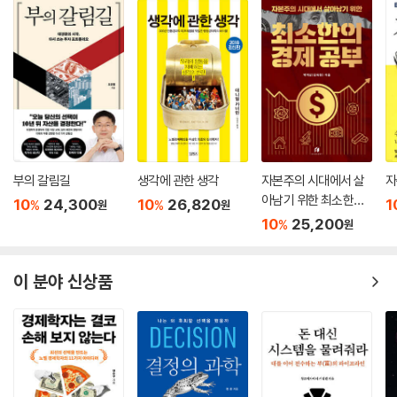
에서
여러 경제적 변수와 변화를 이해하면 나의 씀씀이와 투자처가 바뀔 뿐만
별에 현명하게 대처하는 요령까지 얻을 수 있을 것이다. 이 모든 지식은 단
아니라 삶의 방향도 돌아보고 조율하게 된다.
순한 이론이 아닌, 배운 즉시 당장 활용할 수 있는 실전 도구로 제시된다.
GDP는 딱딱하게 쌓인 견고한 벽돌보다는 일정 기간 흐름을 측정하는 유
이 책은 독자들의 경제 문해력을 키워주기 위한 유용한 방향키가 될 것이
량의 개념으로 접근해야 합니다. 수도꼭지를 틀고 배수구를 열어 놓은 욕
다. 경제학의 기초 개념부터 미시경제와 거시경제, 최신 이슈와 트렌드까
이 책의 가장 큰 특징은 ‘접근성’과 ‘실용성’이다. 경제 용어와 개념을 크게
조를 생각해보세요. 수도꼭지에서 흘러나오는 물이 바로 GDP입니다. 욕
지 폭넓은 주제를 간결하고 친절하게 설명한 덕분에 경제 초보자나 문외한
네 주제로 나누고 주제마다 독립적인 소주제를 배치해 관심 있는 부분부터
조에 담긴 물은 그 나라의 부이며, 배수구로 새어나가는 물은 감가상각 등
도 자연스럽게 익히고 파악할 수 있다. 낯선 개념이 많은 경제학의 특성상
읽을 수 있다. 경제 이해에 반드시 필요한 핵심 개념을 친절한 맥락과 함께
가치의 손실과 유출을 뜻합니다. 부의 유출이 GDP를 초과하지 않는 한, 그
한 번에 쓱 훑을 수 있는 쉬운 책은 아니지만, 손 닿는 곳에 두고 하루에 한
담았기에 짧은 시간에 완결된 지식을 얻을 수 있다. 또한 이론에 그치지 않
나라의 부는 지속적으로 증가합니다.
두 주제씩 읽는다면 경제학의 기초 체력을 다지기에 이보다 더 좋은 책을
고 실제 투자와 소비 결정에 어떻게 적용할 수 있는지 구체적인 방향을 제
--- p.244, 「국가 경제를 측정하는 법: GDP가 말해주는 것들」 중에서
찾기는 어려울 것이다.
부의 갈림길
생각에 관한 생각
자본주의 시대에서 살
자
시한다.
독자들이 이 책과 함께 낯선 경제학의 세상에서 재미를 느끼기 바란다.
아남기 위한 최소한의
10
24,300
10
26,820
1
%
%
원
원
수요 견인 인플레이션은 대부분 소득이나 자산이 늘어나 소비가 늘 때 발
경제 공부
10
25,200
실생활에 접목된 예시를 읽다 보면 경제가 내 삶을 어떻게 바꾸는지 명확
%
원
- 이재용 (파인드어스 이사, 『B주류경제학』 저자)
생합니다. 코로나19 시기에 미국 정부가 재난지원금을 풀고 가계 대출이
히 깨달을 것이다. 이 책은 점점 불확실성이 커지는 오늘날 세상을 바라보
급증하면서 소비가 크게 늘어났던 것이 대표적 사례입니다. 이를 해결하려
는 데 필수적인 ‘관점’을 제시한다. 경제 공부는 변화를 예측하고 더 좋은
이 분야 신상품
면 과도한 소비를 억제해야 합니다. 정부는 세금을 올리거나 재정지출을
미래를 설계할 통찰력을 기르는 과정이다. 위기의 시대일수록 가치를 읽고
줄이고, 중앙은행은 기준금리를 인상해 대출을 조이는 등 수요를 적절한
판단하는 날카로운 눈을 길러야 한다.
수준으로 낮추는 조치가 필요합니다. 그러나 정부가 방만한 재정 정책을
고수하거나 중앙 은행이 시장에 돈을 계속 푼다면, 수요 견인 인플레이션
경제 뉴스에 숨겨진
은 더욱 악화될 수밖에 없습니다.
돈의 흐름을 읽는 기술
--- pp.301~302, 「연봉은 올랐는데 왜 작년보다 쪼들릴까: