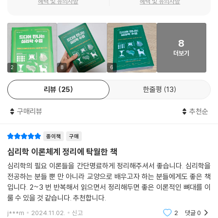
지내게 하는 심리적 힘으로 아이의 생존 기회를 높여줍니다. 보울비는 아
혜택 및 유의사항
혜택 및 유의사항
러나 심리학은 인지심리학, 사회심리학, 상담심리학 등 다양한 분야로 이
마지막으로 3부에서는 심리학을 활용해 세상을 이해하는 데 초점을 맞춘
이들이 생존을 위해 애착을 형성하도록 타고났다고 믿었습니다. 나아가 생
루어져 있다. 따라서 하나의 심리학 책만으로는 코끼리 다리를 만지는 장
다. 스트레스, 사랑, 학습, 장애, 치료 등을 주제로 한 실용적인 심리학들을
애 초기에 형성되는 유대감은 아이와 양육자 사이의 유대감이고, 이런 유
님처럼 심리학의 전체적인 내용을 살펴볼 수 없다. 그러나 『드디어 만나는
만나볼 수 있다. 부정적 스트레스와 긍정적 스트레스, 사랑에 대한 다양한
대감은 이후 아이의 삶에 지속적으로 영향을 미칠 수 있다고 보았지요.
심리학 수업』은 심리학을 전체적으로 설명해주기 때문에 균형 있게 심리
심리학적 견해, 리더십 이론의 종류, 지능 이론의 연대기 등 알면 알수록 유
8
--- p.201
학을 공부할 수 있다. 또한 도표나 이미지를 활용해 입문자도 쉽게 심리학
용한 심리학 지식을 풍성하게 담아냈다. 책 뒤에는 독자들의 더 깊고 즐거
더보기
을 이해할 수 있도록 돕는다. 아울러 단순히 심리학자를 중심으로 내용을
운 심리학 공부를 위해 도서, 드라마, 영화 등 심리학을 주제로 한 흥미로운
2
8
6
엘리스의 합리적 정서 행동 치료의 주요 목적은 환자가 가진 비합리적 신
전개한 것이 아니라, 필요에 따라서 심리학자를 중심으로, 때로는 심리학
콘텐츠의 목록을 수록했다. 이 콘텐츠들과 함께 책을 읽다 보면 머릿속을
념이 합리적 신념으로 바뀌도록 도와주는 것입니다. 이는 치료자가 환자의
용어를 중심으로 전개해나가는 점이 핵심 내용을 유연하게 이해하는 데 큰
어지럽게 떠다니던 심리학 지식들이 일목요연하게 정리되는 것을 느낄 수
리뷰
25
한줄평
13
비합리적 신념에 이의를 제기하는 식으로 진행됩니다. 예를 들어, 치료자
도움이 되었다. 심리학을 제대로 공부해보고 싶은 사람이라면 당장 이 책
있을 것이다.
가 환자에게 “왜 사람들이 당신에게 친절하게 대해야 하나요?”라고 물을
을 정독하길 바란다. 당신을 심리학의 세계로 이끌어줄 것이다.
구매리뷰
추천순
수 있습니다. 환자는 이 질문에 대답하면서 이 신념이 반드시 실현되어야
심리학을 공부하며
- 최설민 (85만 유튜브 채널 《놀면서 배우는 심리학》 운영자, 『양수인간』 저자)
한다는 것에 대한 합리적 이유가 없다는 사실을 깨달아갑니다,
내면, 관계, 세상을 이해하다
종이책
구매
--- p.227
심리학 이론체계 정리에 탁월한 책
독자들은 이 책을 읽으면서 어디선가 들어는 봤지만 제대로 이해하지 못했
스탠퍼드 교도소 실험은 지금까지 수행된 심리학 실험 중 매우 중요하면서
심리학의 필요 이론들을 간단명료하게 정리해주셔서 좋습니다. 심리학을
던 수많은 심리학 지식을 확실히 내 것으로 만들 수 있다. 인지심리학이 무
도 많은 논란을 일으켰습니다. 미국심리학회의 현행 윤리 규정으로는 이런
전공하는 분들 뿐 만 아니라 교양으로 배우고자 하는 분들에게도 좋은 책
엇을 다루는지, 자아와 초자아 사이에는 어떤 차이가 있는지, 방어기제가
입니다. 2~3 번 반복해서 읽으면서 정리해두면 좋은 이론적인 뼈대를 이
실험을 재현할 수 없지요. 그러나 짐바르도는 주어진 상황이 사람들의 행
나타나는 원인은 무엇인지 등 파편화된 심리학 지식들 사이에서 뚜렷한 갈
룰 수 있을 것 같습니다. 추천합니다.
동에 어떻게 영향을 미칠 수 있는지 충분히 보여주었습니다. 이라크 아부
래를 잡아 깔끔하게 정리할 수 있다. 더불어 다양한 심리학 지식을 습득하
그라이브의 포로 학대 사건을 비롯한 현실의 수많은 사례가 짐바르도의 연
j***m
2024.11.02.
신고
2
댓글
0
는 과정에서 내가 왜 이런 행동을 하는지, 이 사람과의 소통은 어떻게 하면