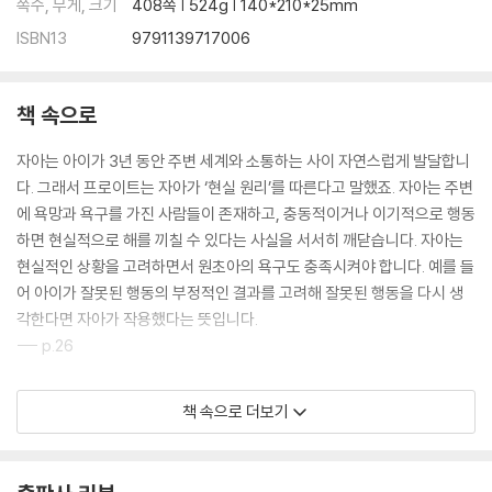
쪽수, 무게, 크기
408쪽 | 524g | 140*210*25mm
ISBN13
9791139717006
책 속으로
자아는 아이가 3년 동안 주변 세계와 소통하는 사이 자연스럽게 발달합니
다. 그래서 프로이트는 자아가 ‘현실 원리’를 따른다고 말했죠. 자아는 주변
에 욕망과 욕구를 가진 사람들이 존재하고, 충동적이거나 이기적으로 행동
하면 현실적으로 해를 끼칠 수 있다는 사실을 서서히 깨닫습니다. 자아는
현실적인 상황을 고려하면서 원초아의 욕구도 충족시켜야 합니다. 예를 들
어 아이가 잘못된 행동의 부정적인 결과를 고려해 잘못된 행동을 다시 생
각한다면 자아가 작용했다는 뜻입니다.
--- p.26
프롬은 개인이 자유로우려면 외부의 권위로부터 자유로워야 한다는 보편
책 속으로 더보기
적인 믿음에는 동의하면서도, 인간의 내면에는 자유를 제한하고 억제하는
심리적 과정이 존재한다고 주장했습니다. 따라서 개인이 진정한 자유를 누
리려면 이런 과정을 극복해야 한다고 했지요. 프롬에 따르면, 자유란 독립