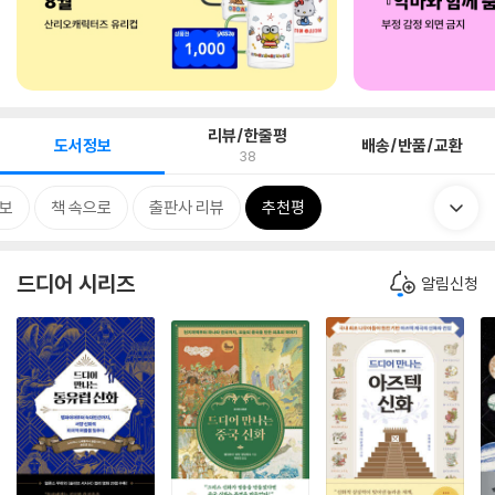
리뷰/한줄평
도서정보
배송/반품/교환
38
보
책 속으로
출판사 리뷰
추천평
드디어 시리즈
알림신청