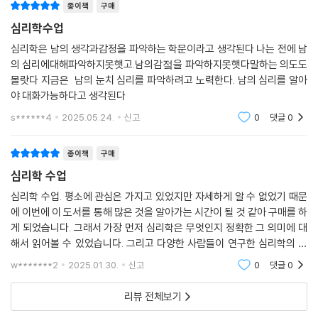
종이책
구매
야 합니다.
심리학수업
--- p.314
심리학은 남의 생각과감정을 파악하는 학문이라고 생각된다 나는 전에 남
성격 장애는 그 사람이 속한 사회규범을 벗어나는 행동 양상과 내적 경험
의 심리에대해파악하지못햇고.남의감젘을 파악하지못햇다말하는 의도도
몰랏다 지금은 남의 눈치 심리를 파악하려고 노력한다. 남의 심리를 알아
입니다. 이런 양상은 융통성이 없고 불가피하며, 청소년기나 성인 초기에
야 대화가능하다고 생각된다
시작됩니다. 일상생활에 심각한 고통이나 피해를 초래할 수도 있습니다.
연구자들은 성격 장애의 원인이 무엇인지 아직 명확히 알아내지는 못했습
s******4
2025.05.24.
신고
0
댓글
0
니다. 어떤 사람들은 유전의 결과라고 생각하지만, 또 다른 사람들은 정상
적인 행동과 사고 양상이 발달하지 못하게 막는 유년기의 경험에서 근본적
종이책
구매
인 원인을 찾을 수 있다고 생각합니다.
심리학 수업
--- p.334
심리학 수업. 평소에 관심은 가지고 있었지만 자세하게 알 수 없었기 때문
에 이번에 이 도서를 통해 많은 것을 알아가는 시간이 될 것 같아 구매를 하
미술은 표현력이 풍성한 매체입니다. 미술은 사람들이 소통하도록 도와주
게 되었습니다. 그래서 가장 먼저 심리학은 무엇인지 정확한 그 의미에 대
고 스트레스를 해소하게 해줍니다. 개개인이 가진 성격의 다양한 부분을
해서 읽어볼 수 있었습니다. 그리고 다양한 사람들이 연구한 심리학의 정
스스로 발견하고 연구할 수 있게 해주기도 하지요. 심리학에서 미술은 개
의에 대해서도 알아갈 수 있어서 매우 유익하였습니다.
w*******2
2025.01.30.
신고
0
댓글
0
인의 정신 건강을 개선하거나 심리 장애를 치료하는 데 사용되는데, 이것
을 ‘미술 치료’라고 합니다. 미술 치료는 미술을 창작하는 데 필요한 과정과
리뷰 전체보기
심리 치료 기법을 통합해 개인이 자신의 문제를 해결하고 행동을 조절하도