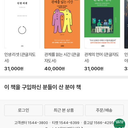
인생 리셋 (큰글자도
관계를 읽는 시간 (큰글
관계의 언어 (큰글자도
인
서)
자도서)
서)
야
서
31,000
40,000
31,000
3
원
원
원
이 책을 구입하신 분들이 산 분야 책
로그인
최근 본 상품
주문/배송
고객센터 1544-3800
티켓 1544-6399
중고샵 1566-4295