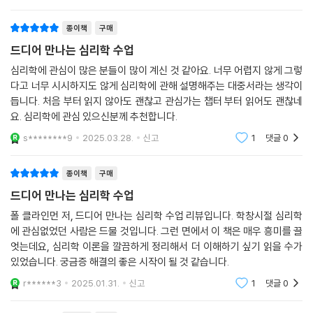
구를 입증하고 있지요.
좋을지, 긍정적 스트레스를 어떻게 활용할지 등 일상에서 마주하는 크고
--- p.261
종이책
구매
작은 문제들을 하나씩 풀어나갈 수 있다. 안내를 따라 책을 읽어가다 보면,
어느새 내면, 관계, 세상에 대한 이해가 깊어진 자기 자신을 발견할 수 있을
드디어 만나는 심리학 수업
스트레스는 외부 자극으로 생리적 반응이 일어나는 상태입니다. 자극은 심
것이다. 심리학을 처음 공부하는 사람이든, 알고 있던 지식을 체계적으로
심리학에 관심이 많은 분들이 많이 계신 것 같아요. 너무 어렵지 않게 그렇
리적 자극일 수도 있고 생리적 자극일 수도 있습니다. 스트레스는 장기적
정리하고 싶은 사람이든 이 책 한 권이면 충분하다.
다고 너무 시시하지도 않게 심리학에 관해 설명해주는 대중서라는 생각이
일 수도 있고 단기적일 수도 있습니다. 흔히 말하는 것과 달리, 스트레스는
듭니다. 처음 부터 읽지 않아도 괜찮고 관심가는 챕터 부터 읽어도 괜찮네
단순한 느낌이 아닙니다. 스트레스는 우리의 생물학적·심리적 상태에 실질
요. 심리학에 관심 있으신분께 추천합니다.
적인 영향을 미칠 수 있습니다. 스트레스를 걱정 정도로 생각하기도 하지
s********9
2025.03.28.
신고
1
댓글
0
만, 사실 스트레스는 그 이상의 상태이며 반드시 나쁜 것만도 아닙니다. 실
제로 스트레스에는 부정적 스트레스와 긍정적 스트레스 두 가지 유형이 있
고, 각각의 스트레스는 부정적 사건과 긍정적 사건에 의해 발생합니다.
종이책
구매
--- p.280
드디어 만나는 심리학 수업
폴 클라인먼 저, 드디어 만나는 심리학 수업 리뷰입니다. 학창시절 심리학
좋은 리더십은 추종자들이 각자의 잠재력을 최대한 발휘하는 데 필요한 것
에 관심없었던 사람은 드물 것입니다. 그런 면에서 이 책은 매우 흥미를 끌
이 무엇인지 이해하게 돕는 데서 나올 수도 있고, 보상과 처벌의 체계를 구
엇는데요, 심리학 이론을 깔끔하게 정리해서 더 이해하기 싶기 읽을 수가
축하는 데서 나올 수도 있습니다. 리더십 이론을 공부하고 다른 사람들이
있었습니다. 궁금증 해결의 좋은 시작이 될 것 같습니다.
리더십 유형에 어떻게 반응하는지를 이해하는 것은 세상에 현실적으로 적
r******3
2025.01.31.
신고
1
댓글
0
응하는 방법이 될 수 있습니다. 훌륭한 리더가 될 수 있는 방법은 다양하기
때문에, 좋은 리더가 되기 위해서는 여러 방면의 리더십 이론을 살펴보아