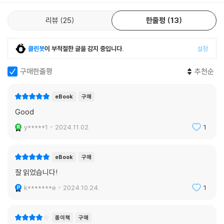
록 도와줍니다. 일상생활에서 직면하는 스트레스를 줄이고, 대인 관계 기
술을 개선하며, 자기 인식과 자제력을 강화하는 데도 도움이 됩니다.
리뷰
25
한줄평
13
--- p.371
클린봇
이 부적절한 글을 감지 중입니다.
설정
구매한줄평
추천순
eBook
구매
Good
y*****1
2024.11.02.
1
eBook
구매
잘 읽었습니다!
k*******e
2024.10.24.
1
종이책
구매