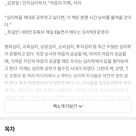
_김경일 | 인지심리학자, 『마음의 지혜』 저자
“심리학을 제대로 공부하고 싶다면, 이 책은 분명 시간 낭비를 줄여줄 것이
다.”
_최설민 | 85만 유튜브 채널 《놀면서 배우는 심리학》 운영자
범죄심리, 교육심리, 상담심리, 소비심리, 투자심리 등 최근 수많은 심리학
이 유행하고 있다. 직장 상사의 마음이 궁금할 때, 아이의 마음이 궁금할
때, 가까운 지인의 마음이 궁금할 때도 우리는 심리학에서 답을 찾아보려
고 한다. 이제는 심리학 공부가 필수인 시대가 되었다. 그런데 책, 강연, T
V, 유튜브 등 여러 미디어에서 소개하는 심리학 지식들은 여전히 알듯 말
듯 하다. 특히 파편화되어 어지럽게 떠다니는 지식들을 일목요연하게 정리
해 주는 콘텐츠는 매우 부족한 상황이다. 이처럼 심리학 지식에 목마른 독
자들을 위해 『드디어 만나는 심리학 수업』이 출간되었다. 이 책은 80여 명
의 심리학자와 50여 개의 심리학 이론을 깔끔하게 정리해 준다. 독자들은
책소개 더보기
이제 애매모호하게 알고 있던 심리학 지식들을 확실히 내 것으로 만들 수
있다. 다양한 심리학 지식을 습득하는 과정에서 우리가 일상에서 마주하는
크고 작은 문제들을 하나씩 풀어나갈 수 있을 것이다. 내용의 이해를 돕는
목차
다채로운 시각 자료도 수록되어 있어 누구든지 쉽고 재미있게 심리학을 공