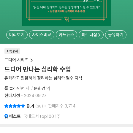
미리보기
사이즈비교
카드뉴스
파트너샵
공유하기
소득공제
드디어 시리즈
드디어 만나는 심리학 수업
유쾌하고 깔끔하게 정리하는 심리학 필수 지식
폴 클라인먼
저
문희경
역
현대지성
2024.09.27.
9.4
판매지수
3,714
38
베스트
국내도서 top100 1주