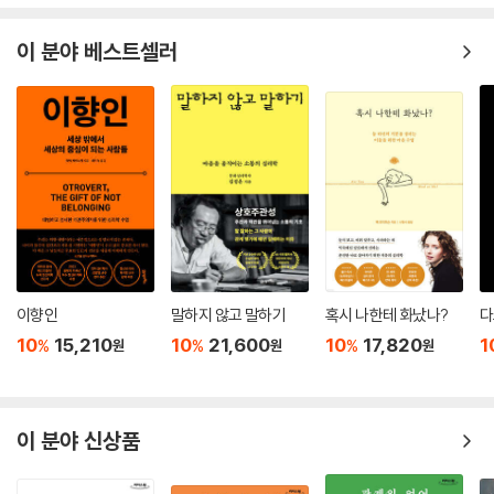
이 분야 베스트셀러
이향인
말하지 않고 말하기
혹시 나한테 화났나?
다
10
15,210
10
21,600
10
17,820
1
%
%
%
원
원
원
이 분야 신상품