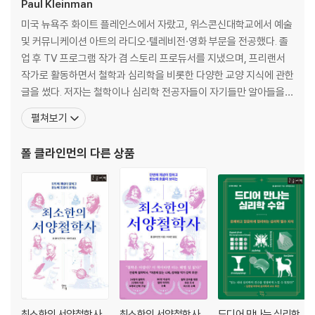
휴리스틱: 의사 결정
Paul Kleinman
합의성 착각 효과와 고유성 착각 효과: 나랑 같은 생각인 거… 맞죠?
미국 뉴욕주 화이트 플레인스에서 자랐고, 위스콘신대학교에서 예술
좌뇌와 우뇌: 내 쪽에서 생각하기
및 커뮤니케이션 아트의 라디오·텔레비전·영화 부문을 전공했다. 졸
시지각: 보이는 것을 어떻게 보는가
업 후 TV 프로그램 작가 겸 스토리 프로듀서를 지냈으며, 프리랜서
작가로 활동하면서 철학과 심리학을 비롯한 다양한 교양 지식에 관한
제2장 관계를 이해하는 심리학
글을 썼다. 저자는 철학이나 심리학 전공자들이 자기들만 알아들을
수 있는 난해한 언어로 이야기하는 것에 회의감을 느꼈다. 그래서 대
펼쳐보기
이반 파블로프: 인간의 가장 친한 친구를 연구한 사람
중 커뮤니케이션 전문가답게 일반인의 눈높이에 맞춰 누구나 쉽고 재
알프레드 아들러: 개인이 중요하다
미있게 이해할 수 있는 교양 입문서를 쓰기로 마음먹었다. 그렇게 해
폴 클라인먼
의 다른 상품
존 브로더스 왓슨: 행동주의의 창시자
서 탄생한 『인생 처음 철학 공부』와 『인생 처음 심리학 공부
쿠르트 레빈: 현대 사회심리학의 아버지
해리 스택 설리번: 대인 관계 정신분석
장 피아제: 아동의 발달
레프 비고츠키: 사회적 상호작용의 중요성
칼 로저스: 사람들이 스스로 일어서도록 도와주기
버러스 프레더릭 스키너: 결과의 중요성
존 보울비: 모성애 이론의 아버지
해리 할로우: 원숭이들만의 이야기가 아니다
솔로몬 애시: 사회적 영향의 힘
최소한의 서양철학사
최소한의 서양철학사
드디어 만나는 심리학