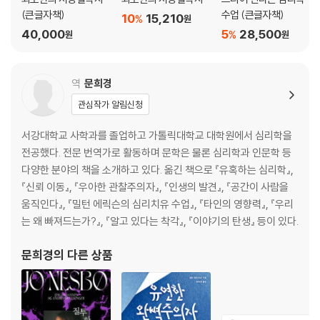
메리 애인스워스와 낯선 상황: 애착에 대한 다른 접근법
(큰글자책)
수업 (큰글자책)
10
15,210
%
원
앨버트 엘리스: 새로운 유형의 심리 치료 창시자
40,000
5
28,500
%
원
원
앨버트 반두라: 다른 사람들을 관찰하면서 배우기
로렌스 콜버그: 도덕적 딜레마
로젠한 실험: 건강한 사람이 정신 장애 환자들 사이에 있으면 어떻게 될
역
문희경
까?
관심작가 알림신청
스탠리 밀그램: 대단히 충격적인 심리학자
필립 짐바르도: 교도소를 만든 연구자
서강대학교 사학과를 졸업하고 가톨릭대학교 대학원에서 심리학을
전공했다. 전문 번역가로 활동하며 문학은 물론 심리학과 인문학 등
제3장 세상을 이해하는 심리학
다양한 분야의 책을 소개하고 있다. 옮긴 책으로 『유혹하는 심리학』,
『신뢰 이동』, 『우아한 관찰주의자』, 『인생의 발견』, 『공간이 사람을
게슈탈트심리학: 행동과 마음을 전체로 보기
움직인다』, 『밀턴 에릭슨의 심리치유 수업』, 『타인의 영향력』, 『우리
꿈: 빛이 사라질 때 나타나는 것
는 왜 빠져드는가?』, 『알고 있다는 착각』, 『이야기의 탄생』 등이 있다.
스트레스: 압박감의 과학
성격: 우리는 어떻게 우리가 되는가?
문희경
의 다른 상품
사랑: 진심으로 들어주기
지능 이론: 생각에 대한 생각
리더십 이론: 리더가 되려면 무엇이 필요한가?
귀인 이론: 우리가 하는 모든 일에 의미 부여하기