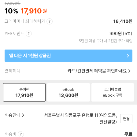
19,900
원
10
17,910
크레마머니 최대혜택가
16,410원
YES포인트
990원 (5%)
5만원 이상 구매 시 2천원 추가 적립
앱 다운 시 1천원 상품권
결제혜택
카드/간편결제 혜택을 확인하세요
종이책
eBook
크레마클럽
17,910
원
13,600
원
eBook 구독
배송안내
서울특별시 영등포구 은행로 11(여의도동,
변경
일신빌딩)
배송비
무료