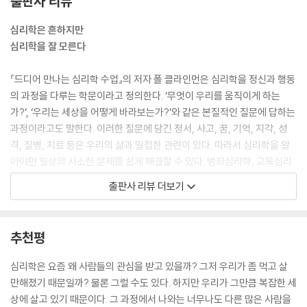
출판사 리뷰
적인 상태이자 어떤 목적이나 의미를 느끼기 위해 자기 외에는 누구에게도
의존하지 않는 상태를 가리킵니다. 따라서 자유로우면 고립감과 두려움,
심리학은 흔하지만
소외감, 공허함에 빠질 수 있고, 심한 경우에는 진정한 자유의 형태가 정신
심리학을 잘 모른다
질환이 될 수도 있습니다.
--- p.73
『드디어 만나는 심리학 수업』의 저자 폴 클라인먼은 심리학을 정신과 행동
의 과정을 다루는 학문이라고 정의한다. ‘무엇이 우리를 움직이게 하는
인지심리학은 인간이 정보를 습득하고 처리하고 저장하는 방식에 초점을
가?’, ‘우리는 세상을 어떻게 바라보는가?’와 같은 본질적인 질문에 답하는
맞춘 심리학의 한 분야입니다. 1950년대 이전에는 행동주의가 지배적인
과정이라고도 말한다. 이러한 질문에 담긴 정서, 사고, 꿈, 기억, 지각, 성
학파였지만, 이후 20년 동안 심리학은 관찰 가능한 행동을 연구하는 방식
격, 질병, 치료 등은 우리의 삶과 밀접한 관련이 있다. 따라서 심리학을 알
에서 내면의 정신 과정을 연구하는 방식으로 변화했습니다. 주의력과 기
아야만 일상의 사소한 문제를 쉽게 해결할 수 있다. 범죄심리학, 교육심리
억, 문제 해결, 지각, 지능, 의사 결정 및 언어 처리와 같은 주제에 초점을
학, 상담심리학, 산업심리학 등 최근 들어 수많은 종류의 심리학이 유행하
출판사 리뷰 더보기
맞추기 시작했죠. 인지심리학은 정신분석가의 주관적 인식에 의존하는 것
거나 활용되고 있다. 소비심리, 투자심리, 아동심리 등 ‘심리’라는 단어 자
이 아니라, 과학적 연구 방법을 통해 정신의 과정을 알아본다는 점에서 정
체도 흔하게 볼 수 있다. 직장 상사의 마음이 궁금할 때, 아이의 마음이 궁
신분석학과 다릅니다.
금할 때, 친구나 가까운 지인의 마음이 궁금할 때도 우리는 심리학에서 답
추천평
--- p.85
을 찾아보려고 한다. 우리는 이미 다양한 심리학과 함께 살아가고 있고, 이
제는 일상적으로도 학문적으로도 심리학 공부가 필수인 시대가 되었다. 그
심리학은 요즘 왜 사람들의 관심을 받고 있을까? 그저 우리가 좀 먹고 살
합의성 착각 효과는 나의 의견이나 신념이 모든 사람의 공통된 의견과 신
래서인지 최근 책, 강연, TV, 유튜브 등 여러 미디어에서 심리학 지식이 쏟
만해졌기 때문일까? 물론 그럴 수도 있다. 하지만 우리가 그만큼 복잡한 세
념이라고 믿는 현상입니다. 마찬가지로 고유성 착각 효과는 자신의 능력과
아지고 있다. 하지만 그때그때 드문드문 소개될 뿐 심리학을 제대로 공부
상에 살고 있기 때문이다. 그 과정에서 나와는 너무나도 다른 많은 사람을
좋은 특성이 알고 보면 얼마나 흔한지를 과소평가하는 현상입니다. 합의성