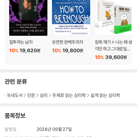
집단에 관한 기초 이론: 사람들이 모이면 무슨 일이 생기는가
데이비드 콜브의 학습 유형: 경험을 통한 학습
성격 장애: 행동이 잘못된 방향으로 나아갈 때
해리성 장애: 갑자기 단절되는 사람들
불안 장애: 긴장 그 이상의 상태
질투하는 남자
유연한 완벽주의자
침묵 깨기 + 나는 왜 생
기분 장애: 감정이 격해질 때
각만 하고 그대로일까
신체형 장애: 고통은 느끼지만 이유는 알 수 없는 상태
10
19,620
10
19,800
%
%
원
원
세트
10
39,600
인지 행동 치료: 부정적 행동 알아채기
%
원
미술 치료: 치유를 위한 미술
최면: 교묘한 속임수가 아니다
선한 사마리아인 실험: 도움을 이해하기
관련 분류
마법의 숫자 7, 플러스 또는 마이너스 2: 기억의 한계
국내도서
인문
심리
주제로 읽는 심리학
쉽게 읽는 심리학
부록: 심리학 이론별 목차 정리
부록: 심리학, 더 즐겁게 공부하기
품목정보
이미지 출처
찾아보기
발행일
2024년 09월 27일