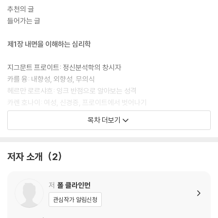
부할 수 있다. 심리학을 처음 접하는 사람이든, 알고 있던 지식을 체계적으
추천의 글
로 정리하고 싶은 사람이든 이 책 한 권이면 충분하다.
들어가는 글
제1장 내면을 이해하는 심리학
지그문트 프로이트: 정신분석학의 창시자
카를 융: 내향성, 외향성, 무의식
헤르만 로르샤흐: 잉크 반점으로 알아보는 성격
카렌 호나이: 여성, 신경증, 프로이트에서 벗어나기
헨리 머레이: 성격 특질
목차 더보기
안나 프로이트: 아이들을 생각하다
에리히 프롬: 인간의 근본적인 욕구
에이브러햄 매슬로: 인간의 잠재력에 주목하다
저자 소개
2
인지심리학: 머릿속에서 실제로 무슨 일이 벌어지는지 이해하기
정서: 우리는 왜 이렇게 느낄까?
추동 감소 이론: 균형을 맞추기 위한 노력
저
폴 클라인먼
인지 부조화 이론: 나 자신과의 싸움
관심작가 알림신청
자기 불일치 이론: 성취 또는 미달의 영향