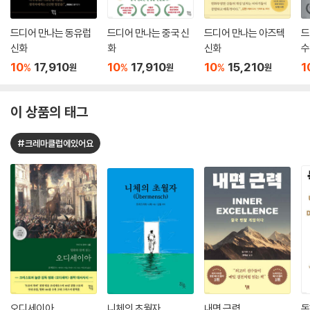
드디어 만나는 동유럽
드디어 만나는 중국 신
드디어 만나는 아즈텍
드
신화
화
신화
수
10
17,910
10
17,910
10
15,210
1
%
%
%
원
원
원
이 상품의 태그
#크레마클럽에있어요
오디세이아
니체의 초월자
내면 근력
독