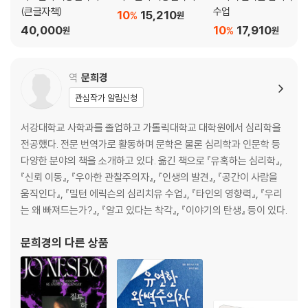
메리 애인스워스와 낯선 상황: 애착에 대한 다른 접근법
(큰글자책)
수업
10
15,210
%
원
앨버트 엘리스: 새로운 유형의 심리 치료 창시자
40,000
10
17,910
%
원
원
앨버트 반두라: 다른 사람들을 관찰하면서 배우기
로렌스 콜버그: 도덕적 딜레마
로젠한 실험: 건강한 사람이 정신 장애 환자들 사이에 있으면 어떻게 될
역
문희경
까?
관심작가 알림신청
스탠리 밀그램: 대단히 충격적인 심리학자
필립 짐바르도: 교도소를 만든 연구자
서강대학교 사학과를 졸업하고 가톨릭대학교 대학원에서 심리학을
전공했다. 전문 번역가로 활동하며 문학은 물론 심리학과 인문학 등
제3장 세상을 이해하는 심리학
다양한 분야의 책을 소개하고 있다. 옮긴 책으로 『유혹하는 심리학』,
『신뢰 이동』, 『우아한 관찰주의자』, 『인생의 발견』, 『공간이 사람을
게슈탈트심리학: 행동과 마음을 전체로 보기
움직인다』, 『밀턴 에릭슨의 심리치유 수업』, 『타인의 영향력』, 『우리
꿈: 빛이 사라질 때 나타나는 것
는 왜 빠져드는가?』, 『알고 있다는 착각』, 『이야기의 탄생』 등이 있다.
스트레스: 압박감의 과학
성격: 우리는 어떻게 우리가 되는가?
문희경
의 다른 상품
사랑: 진심으로 들어주기
지능 이론: 생각에 대한 생각
리더십 이론: 리더가 되려면 무엇이 필요한가?
귀인 이론: 우리가 하는 모든 일에 의미 부여하기