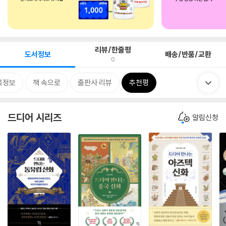
리뷰/한줄평
도서정보
배송/반품/교환
0
목정보
책 속으로
출판사 리뷰
추천평
드디어 시리즈
알림신청