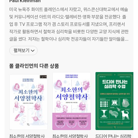
Paul Kleinman
합의성 착각 효과와 고유성 착각 효과: 나랑 같은 생각인 거… 맞죠?
미국 뉴욕주 화이트 플레인스에서 자랐고, 위스콘신대학교에서 예술
좌뇌와 우뇌: 내 쪽에서 생각하기
및 커뮤니케이션 아트의 라디오·텔레비전·영화 부문을 전공했다. 졸
시지각: 보이는 것을 어떻게 보는가
업 후 TV 프로그램 작가 겸 스토리 프로듀서를 지냈으며, 프리랜서
작가로 활동하면서 철학과 심리학을 비롯한 다양한 교양 지식에 관한
제2장 관계를 이해하는 심리학
글을 썼다. 저자는 철학이나 심리학 전공자들이 자기들만 알아들을
수 있는 난해한 언어로 이야기하는 것에 회의감을 느꼈다. 그래서 대
펼쳐보기
이반 파블로프: 인간의 가장 친한 친구를 연구한 사람
중 커뮤니케이션 전문가답게 일반인의 눈높이에 맞춰 누구나 쉽고 재
알프레드 아들러: 개인이 중요하다
미있게 이해할 수 있는 교양 입문서를 쓰기로 마음먹었다. 그렇게 해
폴 클라인먼
의 다른 상품
존 브로더스 왓슨: 행동주의의 창시자
서 탄생한 『인생 처음 철학 공부』와 『인생 처음 심리학 공부
쿠르트 레빈: 현대 사회심리학의 아버지
해리 스택 설리번: 대인 관계 정신분석
장 피아제: 아동의 발달
레프 비고츠키: 사회적 상호작용의 중요성
칼 로저스: 사람들이 스스로 일어서도록 도와주기
버러스 프레더릭 스키너: 결과의 중요성
존 보울비: 모성애 이론의 아버지
해리 할로우: 원숭이들만의 이야기가 아니다
솔로몬 애시: 사회적 영향의 힘
최소한의 서양철학사
최소한의 서양철학사
드디어 만나는 심리학