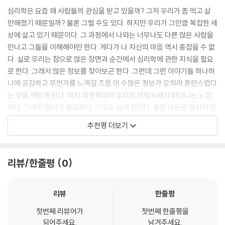
제는 일상적으로도 학문적으로도 심리학 공부가 필수인 시대가 되었다. 그
심리학은 요즘 왜 사람들의 관심을 받고 있을까? 그저 우리가 좀 먹고 살
합의성 착각 효과는 나의 의견이나 신념이 모든 사람의 공통된 의견과 신
래서인지 최근 책, 강연, TV, 유튜브 등 여러 미디어에서 심리학 지식이 쏟
만해졌기 때문일까? 물론 그럴 수도 있다. 하지만 우리가 그만큼 복잡한 세
념이라고 믿는 현상입니다. 마찬가지로 고유성 착각 효과는 자신의 능력과
아지고 있다. 하지만 그때그때 드문드문 소개될 뿐 심리학을 제대로 공부
상에 살고 있기 때문이다. 그 과정에서 나와는 너무나도 다른 많은 사람을
좋은 특성이 알고 보면 얼마나 흔한지를 과소평가하는 현상입니다. 합의성
할 만한 수단은 여전히 모자라다. 특히 파편화된 심리학 지식을 알기 쉽게
만나고 그들을 이해해야만 한다. 게다가 나 자신의 마음 역시 종잡을 수 없
착각 효과와 고유성 착각 효과는 인지적 편향의 예로, 뇌에서 더 빠른 속도
정리해 주는 콘텐츠는 매우 부족한 상황이다.
다. 실로 우리는 참으로 많은 장면과 순간에서 심리학에 관한 지식을 필요
로 정보를 처리하기 위해 우리의 마음에서 일어나는 일종의 판단 결함입니
로 한다. 그래서 많은 정보를 찾아보곤 한다. 그런데 그런 이야기들 하나하
다.
유쾌한 심리학 공부를 위해
나에 공감하고 무언가를 느껴갈 즈음 이 수많은 정보가 오히려 혼란스럽다
--- p.123
친절하고 깔끔하게 정리하다
는 것을 깨닫게 된다. 마치 파편화되어 우리의 머릿속에서 떠다니는 느낌
이다. 그래서 정리가 필요하다. 그것도 쉽게 말이다. 물론 내용은 알차야 한
아들러는 개인의 이득을 향한 욕구인 ‘우월성’과 공동체의 이득을 향한 욕
이 책은 80여 명의 심리학자와 50여 개의 심리학 이론을 깔끔하게 정리해
다. 이는 참으로 어려운 일이다. 심리학 전문가들이 쓴 책은 내용은 풍부하
구인 ‘성공’이 우리를 행동하게 만드는 원동력이라고 확신했습니다. 모든
추천평 더보기
준다. 1부에서는 내면을 이해하는 데 필요한 심리학을 주로 다룬다. 무의
지만 이해하기 어려운 경우가 대부분이다. 그렇다고 읽기 쉬운 책을 집어
사람은 작고 연약한 육체를 갖고 태어나기 때문에 누구나 처음부터 열등감
식, 욕구, 자아, 성격, 방어기제 등 내면의 여러 심리적 요소를 이해하는 데
들자니 내용이 싱거울 때가 많다. 따라서 그 분야를 오랫동안 살피고 대중
을 느낍니다. 그리고 이 감정을 극복하기 위해 노력하죠. 우월성을 얻으려
도움이 된다. 왜 인간은 의사 결정을 할 때 균형을 중시하는지, 인간의 근본
을 만나온 전문 작가가 필요하다. 마침내 이 일을 매우 유쾌하면서도 진지
고 애쓰는 사람은 남들에게 관심이 많지 않고 자신의 이익에만 집중하기
리뷰/한줄평
0
적인 욕구에는 무엇이 있는지, 인지적 편향이 일어나는 원인은 무엇인지
하게 해낸 책을 만났다. 『드디어 만나는 심리학 수업』은 읽는 내내 심리학
때문에 심리적으로 건강하지 못합니다. 반면에 성공을 위해 노력하는 사람
등 인간 내면에 관해 품었던 크고 작은 궁금증들을 해소할 수 있을 것이다.
의 진수를 생생하게 느낄 수 있었다. 프로이트와 융에서부터 인지심리학과
은 모든 인류를 위해 노력하면서도 자신의 정체성을 잃지 않으므로 심리적
뇌과학까지, 심리학을 이해하고 앞으로 더 잘 받아들일 수 있는 마중물과
리뷰
한줄평
으로 건강합니다.
2부에서는 관계를 이해할 수 있는 심리학이 등장한다. 인간은 타인과의 상
도 같은 쓸모 있는 책으로 널리 활용할 수 있을 것이다.
--- p.153
호작용 속에서 자신에 대한 인간상을 형성하는데, 대부분의 심리학자가
첫번째 리뷰어가
첫번째 한줄평을
- 김경일 (인지심리학자, 아주대 심리학과 교수, 『마음의 지혜』 저자)
되어주세요.
남겨주세요.
‘엄마’와의 관계에 주목한다. 보울비의 ‘모성 박탈’, 할로우의 ‘붉은털원숭