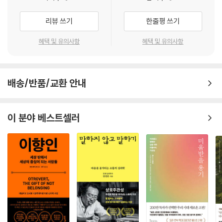
존 보울비는 애착 이론을 처음 내놓은 연구자이자, 생애 초기의 애착이 우
이실험’, 애인스워스의 ‘낯선 상황 실험’ 등으로 엄마와 아기의 유대감을 이
리 삶에 어떻게 중요한 영향을 미치는지 고찰했던 심리학자입니다. 애착은
심리학을 제대로 공부하고 싶다면, 이 책은 분명 시간 낭비를 줄여줄 것이
리뷰 쓰기
한줄평 쓰기
해할 수 있다. 또, 사회적 상호작용의 중요성, 대인 관계가 자아실현에 미치
두 사람 사이의 심리적 유대를 의미합니다. 애착은 아이가 엄마와 가까이
다. 보통 심리학 책은 심리학의 한 분야만을 설명하는 것이 일반적이다. 그
는 영향, 인간의 순응 등 관계를 다룬 여러 심리학 이론을 공부할 수 있다.
지내게 하는 심리적 힘으로 아이의 생존 기회를 높여줍니다. 보울비는 아
혜택 및 유의사항
혜택 및 유의사항
러나 심리학은 인지심리학, 사회심리학, 상담심리학 등 다양한 분야로 이
마지막으로 3부에서는 심리학을 활용해 세상을 이해하는 데 초점을 맞춘
이들이 생존을 위해 애착을 형성하도록 타고났다고 믿었습니다. 나아가 생
루어져 있다. 따라서 하나의 심리학 책만으로는 코끼리 다리를 만지는 장
다. 스트레스, 사랑, 학습, 장애, 치료 등을 주제로 한 실용적인 심리학들을
애 초기에 형성되는 유대감은 아이와 양육자 사이의 유대감이고, 이런 유
님처럼 심리학의 전체적인 내용을 살펴볼 수 없다. 그러나 『드디어 만나는
만나볼 수 있다. 부정적 스트레스와 긍정적 스트레스, 사랑에 대한 다양한
대감은 이후 아이의 삶에 지속적으로 영향을 미칠 수 있다고 보았지요.
심리학 수업』은 심리학을 전체적으로 설명해주기 때문에 균형 있게 심리
심리학적 견해, 리더십 이론의 종류, 지능 이론의 연대기 등 알면 알수록 유
배송/반품/교환 안내
--- p.201
학을 공부할 수 있다. 또한 도표나 이미지를 활용해 입문자도 쉽게 심리학
용한 심리학 지식을 풍성하게 담아냈다. 책 뒤에는 독자들의 더 깊고 즐거
을 이해할 수 있도록 돕는다. 아울러 단순히 심리학자를 중심으로 내용을
운 심리학 공부를 위해 도서, 드라마, 영화 등 심리학을 주제로 한 흥미로운
엘리스의 합리적 정서 행동 치료의 주요 목적은 환자가 가진 비합리적 신
전개한 것이 아니라, 필요에 따라서 심리학자를 중심으로, 때로는 심리학
이 분야 베스트셀러
콘텐츠의 목록을 수록했다. 이 콘텐츠들과 함께 책을 읽다 보면 머릿속을
념이 합리적 신념으로 바뀌도록 도와주는 것입니다. 이는 치료자가 환자의
용어를 중심으로 전개해나가는 점이 핵심 내용을 유연하게 이해하는 데 큰
어지럽게 떠다니던 심리학 지식들이 일목요연하게 정리되는 것을 느낄 수
비합리적 신념에 이의를 제기하는 식으로 진행됩니다. 예를 들어, 치료자
도움이 되었다. 심리학을 제대로 공부해보고 싶은 사람이라면 당장 이 책
있을 것이다.
가 환자에게 “왜 사람들이 당신에게 친절하게 대해야 하나요?”라고 물을
을 정독하길 바란다. 당신을 심리학의 세계로 이끌어줄 것이다.
수 있습니다. 환자는 이 질문에 대답하면서 이 신념이 반드시 실현되어야
심리학을 공부하며
- 최설민 (85만 유튜브 채널 《놀면서 배우는 심리학》 운영자, 『양수인간』 저자)
한다는 것에 대한 합리적 이유가 없다는 사실을 깨달아갑니다,
내면, 관계, 세상을 이해하다
--- p.227
독자들은 이 책을 읽으면서 어디선가 들어는 봤지만 제대로 이해하지 못했
스탠퍼드 교도소 실험은 지금까지 수행된 심리학 실험 중 매우 중요하면서
던 수많은 심리학 지식을 확실히 내 것으로 만들 수 있다. 인지심리학이 무
도 많은 논란을 일으켰습니다. 미국심리학회의 현행 윤리 규정으로는 이런