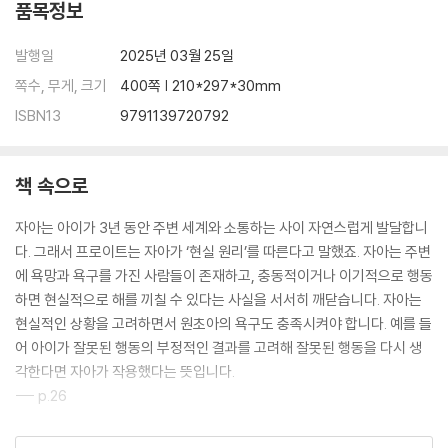
품목정보
발행일
2025년 03월 25일
쪽수, 무게, 크기
400쪽 | 210*297*30mm
ISBN13
9791139720792
책 속으로
자아는 아이가 3년 동안 주변 세계와 소통하는 사이 자연스럽게 발달합니
다. 그래서 프로이트는 자아가 ‘현실 원리’를 따른다고 말했죠. 자아는 주변
에 욕망과 욕구를 가진 사람들이 존재하고, 충동적이거나 이기적으로 행동
하면 현실적으로 해를 끼칠 수 있다는 사실을 서서히 깨닫습니다. 자아는
현실적인 상황을 고려하면서 원초아의 욕구도 충족시켜야 합니다. 예를 들
어 아이가 잘못된 행동의 부정적인 결과를 고려해 잘못된 행동을 다시 생
각한다면 자아가 작용했다는 뜻입니다.
--- p.26
프롬은 개인이 자유로우려면 외부의 권위로부터 자유로워야 한다는 보편