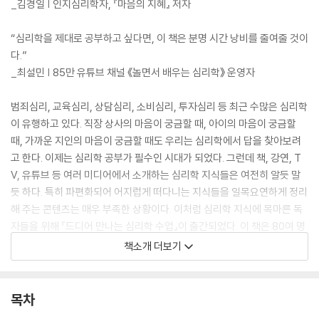
_김경일 | 인지심리학자, 『마음의 지혜』 저자
“심리학을 제대로 공부하고 싶다면, 이 책은 분명 시간 낭비를 줄여줄 것이
다.”
_최설민 | 85만 유튜브 채널 《놀면서 배우는 심리학》 운영자
범죄심리, 교육심리, 상담심리, 소비심리, 투자심리 등 최근 수많은 심리학
이 유행하고 있다. 직장 상사의 마음이 궁금할 때, 아이의 마음이 궁금할
때, 가까운 지인의 마음이 궁금할 때도 우리는 심리학에서 답을 찾아보려
고 한다. 이제는 심리학 공부가 필수인 시대가 되었다. 그런데 책, 강연, T
V, 유튜브 등 여러 미디어에서 소개하는 심리학 지식들은 여전히 알듯 말
듯 하다. 특히 파편화되어 어지럽게 떠다니는 지식들을 일목요연하게 정리
해 주는 콘텐츠는 매우 부족한 상황이다. 이처럼 심리학 지식에 목마른 독
자들을 위해 『드디어 만나는 심리학 수업』이 출간되었다. 이 책은 80여 명
의 심리학자와 50여 개의 심리학 이론을 깔끔하게 정리해 준다. 독자들은
책소개 더보기
이제 애매모호하게 알고 있던 심리학 지식들을 확실히 내 것으로 만들 수
있다. 다양한 심리학 지식을 습득하는 과정에서 우리가 일상에서 마주하는
크고 작은 문제들을 하나씩 풀어나갈 수 있을 것이다. 내용의 이해를 돕는
목차
다채로운 시각 자료도 수록되어 있어 누구든지 쉽고 재미있게 심리학을 공