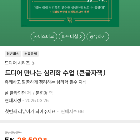
사이즈비교
파트너샵
공유하기
청년패스
소득공제
드디어 시리즈
드디어 만나는 심리학 수업 (큰글자책)
유쾌하고 깔끔하게 정리하는 심리학 필수 지식
폴 클라인먼
저
문희경
역
현대지성
2025.03.25.
첫번째 리뷰어가 되어주세요
판매지수
66
30,000
원