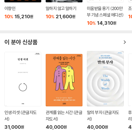
엇을 다루는지, 자아와 초자아 사이에는 어떤 차이가 있는지, 방어기제가
실험을 재현할 수 없지요. 그러나 짐바르도는 주어진 상황이 사람들의 행
나타나는 원인은 무엇인지 등 파편화된 심리학 지식들 사이에서 뚜렷한 갈
이향인
말하지 않고 말하기
미움받을 용기 (200만
조
동에 어떻게 영향을 미칠 수 있는지 충분히 보여주었습니다. 이라크 아부
부 기념 스페셜 에디션)
래를 잡아 깔끔하게 정리할 수 있다. 더불어 다양한 심리학 지식을 습득하
10
15,210
10
21,600
1
%
%
원
원
그라이브의 포로 학대 사건을 비롯한 현실의 수많은 사례가 짐바르도의 연
는 과정에서 내가 왜 이런 행동을 하는지, 이 사람과의 소통은 어떻게 하면
10
14,310
%
원
구를 입증하고 있지요.
좋을지, 긍정적 스트레스를 어떻게 활용할지 등 일상에서 마주하는 크고
--- p.261
작은 문제들을 하나씩 풀어나갈 수 있다. 안내를 따라 책을 읽어가다 보면,
이 분야 신상품
어느새 내면, 관계, 세상에 대한 이해가 깊어진 자기 자신을 발견할 수 있을
스트레스는 외부 자극으로 생리적 반응이 일어나는 상태입니다. 자극은 심
것이다. 심리학을 처음 공부하는 사람이든, 알고 있던 지식을 체계적으로
리적 자극일 수도 있고 생리적 자극일 수도 있습니다. 스트레스는 장기적
정리하고 싶은 사람이든 이 책 한 권이면 충분하다.
일 수도 있고 단기적일 수도 있습니다. 흔히 말하는 것과 달리, 스트레스는
단순한 느낌이 아닙니다. 스트레스는 우리의 생물학적·심리적 상태에 실질
적인 영향을 미칠 수 있습니다. 스트레스를 걱정 정도로 생각하기도 하지
만, 사실 스트레스는 그 이상의 상태이며 반드시 나쁜 것만도 아닙니다. 실
제로 스트레스에는 부정적 스트레스와 긍정적 스트레스 두 가지 유형이 있
고, 각각의 스트레스는 부정적 사건과 긍정적 사건에 의해 발생합니다.
--- p.280
인생 리셋 (큰글자도
관계를 읽는 시간 (큰글
말의 부자 (큰글자도
후
좋은 리더십은 추종자들이 각자의 잠재력을 최대한 발휘하는 데 필요한 것
서)
자도서)
서)
리
이 무엇인지 이해하게 돕는 데서 나올 수도 있고, 보상과 처벌의 체계를 구
31,000
40,000
40,000
4
원
원
원