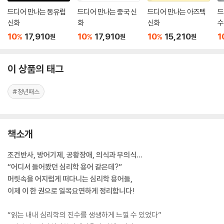
드디어 만나는 동유럽
드디어 만나는 중국 신
드디어 만나는 아즈텍
드
신화
화
신화
수
10
17,910
10
17,910
10
15,210
1
%
%
%
원
원
원
이 상품의 태그
#청년패스
책소개
조건반사, 방어기제, 공황장애, 의식과 무의식…
“어디서 들어봤던 심리학 용어 같은데?”
머릿속을 어지럽게 떠다니는 심리학 용어들,
이제 이 한 권으로 일목요연하게 정리합니다!
“읽는 내내 심리학의 진수를 생생하게 느낄 수 있었다”