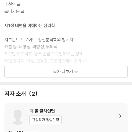
부할 수 있다. 심리학을 처음 접하는 사람이든, 알고 있던 지식을 체계적으
추천의 글
로 정리하고 싶은 사람이든 이 책 한 권이면 충분하다.
들어가는 글
제1장 내면을 이해하는 심리학
지그문트 프로이트: 정신분석학의 창시자
카를 융: 내향성, 외향성, 무의식
헤르만 로르샤흐: 잉크 반점으로 알아보는 성격
카렌 호나이: 여성, 신경증, 프로이트에서 벗어나기
헨리 머레이: 성격 특질
목차 더보기
안나 프로이트: 아이들을 생각하다
에리히 프롬: 인간의 근본적인 욕구
에이브러햄 매슬로: 인간의 잠재력에 주목하다
저자 소개
2
인지심리학: 머릿속에서 실제로 무슨 일이 벌어지는지 이해하기
정서: 우리는 왜 이렇게 느낄까?
추동 감소 이론: 균형을 맞추기 위한 노력
저
폴 클라인먼
인지 부조화 이론: 나 자신과의 싸움
관심작가 알림신청
자기 불일치 이론: 성취 또는 미달의 영향
휴리스틱: 의사 결정