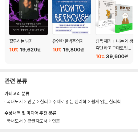
집단에 관한 기초 이론: 사람들이 모이면 무슨 일이 생기는가
데이비드 콜브의 학습 유형: 경험을 통한 학습
성격 장애: 행동이 잘못된 방향으로 나아갈 때
해리성 장애: 갑자기 단절되는 사람들
불안 장애: 긴장 그 이상의 상태
질투하는 남자
유연한 완벽주의자
침묵 깨기 + 나는 왜 생
기분 장애: 감정이 격해질 때
각만 하고 그대로일까
신체형 장애: 고통은 느끼지만 이유는 알 수 없는 상태
10
19,620
10
19,800
%
%
원
원
세트
10
39,600
인지 행동 치료: 부정적 행동 알아채기
%
원
미술 치료: 치유를 위한 미술
최면: 교묘한 속임수가 아니다
선한 사마리아인 실험: 도움을 이해하기
관련 분류
마법의 숫자 7, 플러스 또는 마이너스 2: 기억의 한계
카테고리 분류
부록: 심리학 이론별 목차 정리
국내도서
인문
심리
주제로 읽는 심리학
쉽게 읽는 심리학
부록: 심리학, 더 즐겁게 공부하기
수상내역 및 미디어 추천 분류
이미지 출처
국내도서
큰글자도서
인문
찾아보기