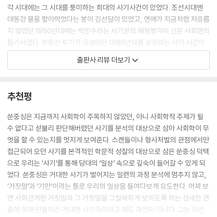
각 시대에는 그 시대를 풍미하는 희대의 사기사건이 있었다. 조선시대엔
‘신념faith’형 자기기만은 “그녀가 날 사랑하게 만들 거야”라든지 “3년 만
대동강 물을 팔아먹었다는 봉이 김선달이 있었고, 연애가 지금처럼 자유롭
에 대학을 졸업할 거야!”라며 굳게 믿는 것이다. 신념대로 해낼 때도 있고
지 않았던 1950년대에는 박인수라는 사기꾼의 애정행각이 신문 사회면의
그렇지 못할 때도 있기 때문에 자기기만일 수 있는 것이다. “난 노벨문학상
톱기사였다. 부동산 투기가 극성이던 1980년대를 상징하는 사기 사건의
을 받을 거야”라는 말은 백퍼센트 자기기만이다. 무라카미 하루키처럼 수
주역은 당연 장영자이며, 물질만능주와 허세가 작렬하는 21세기엔 전청조
출판사 리뷰 더보기
많은 작품을 쓴 작가도 아직 노벨상을 못 받았는데 문학작품도 없는 내가
사건이 벌어졌다. 이처럼 생활 조건과 경제적 상황이 열악하고 과학기술이
어떻게 노벨상을 받을 수 있겠는가? 정말이지 황당무계한 소리다.
발달하지 않은 시대라도 늘 사기꾼은 있었다. 오히려 사기를 보면 그 시대
--- 「3장」 중에서
의 사회상을 여실히 확인할 수 있다. 그렇다면 ‘사기’를 사회학적 시선으로
추천평
접근했을 때, 보다 정확히 분석할 수 있지 않을까?
이 표를 통해 우리는 사람이 태어나서 죽기까지 성장 과정의 첫 번째 단계
쑨중싱은 지금까지 사회학이 주목하지 않았던, 아니 사회학적 주제가 될
에서 ‘신뢰 vs. 불신’의 문제를 처리해야 한다는 걸 알 수 있다. 그래서 내가
대만대학교 사회학과에서 35년간 학생들을 가르쳐온 쑨중싱은 ‘사기의
수 없다고 섣불리 판단해버렸던 사기를 분석의 대상으로 삼아 사회학이 무
사기와 믿음이 항상 한 쌍이라고 강조하는 것이다. 많은 사람이 아이의 믿
사회학’이라는 강의를 개설하고, 오랜 시간 사회학적 시선으로 ‘사기’와 ‘거
엇을 할 수 있는지를 멋지게 보여준다. 스캔들이나 형사처벌의 관점에서만
음을 시험하려고 아이에게 농담하는 걸 즐기거나 아이의 반응을 보려고 장
짓말’에 대해 연구했다. 사회학뿐 아니라 사회심리학, 철학, 역사 고전 등
접근되어 오던 사기를 본격적인 학문적 성찰의 대상으로 삼은 쑨중싱 덕택
난치고 싶어 한다. 그런 장난이 크게 문제가 되지 않는다고 생각해서다. 그
여러 자료를 연구하고 통합하여 『신뢰는 어떻게 사기가 되는가』를 완성했
으로 우리는 ‘사기’를 통해 당대의 ‘일상’ 속으로 깊숙이 들어갈 수 있게 되
런데 심리적으로 덜 성숙한 아이는 어른의 말과 행동이 진심인지 장난인지
다. 사기 범죄가 갈수록 조직화되고 글로벌하게 진화하며 피해자들을 끌어
었다. 쑨중싱은 거대한 사기가 벌어지는 일련의 과정 분석에 멈추지 않고,
확실히 분간하지 못한다. 따라서 아이의 인지와 도덕성 발달에 큰 혼란을
들이고 있는 이때, 이 책은 사회학적 관점에서 사기 집단이 어떻게 형성되
‘거짓말’과 ‘기만’이라는 틀로 우리의 일상을 들여다보게 유도한다. 어찌 보
야기할 수 있는 만큼 그런 행동은 자제하길 바란다.
고 어떤 체계와 통제 모형을 갖추고 있는지 심층적으로 이해할 수 있게 도
면 사회관계란 거짓말과 그 거짓말을 그럴싸하게 보이도록 하는 섬세한 연
--- 「4장」 중에서
와준다.
출에 의해 만들어진 거대한 사기극이라고 해도 과언이 아니다. 그는 자신