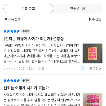
을 것이다.
--- 「5장」 중에서
리뷰
12
한줄평
0
아쉽게도 현재까지 나온 연구 결과들을 보면 일반인에게 인터넷 사기를 탐
리뷰전체
추천순
지하는 능력은 떨어지지만, 전문가와 우리 같은 일반인이 사기를 판단한
결과에는 거의 차이가 없었다. 이는 ‘진실 편향truth bias’, ‘비언어적 단서
종이책
의 오도misguidance of nonverbal cues’, ‘기본 정보 무시disregardi
[신뢰는 어떻게 사기가 되는가] 쑨중싱
ng baseline information’에 그 원인이 있다.
[신뢰는 어떻게 사기가 되는가]는 거짓말과 사기의 경계
--- 「6장」 중에서
를 심리학적, 사회적 관점에서 탐구하는 책이다. 이 책은
대만대학교에서 강의를 하며 화제를 모은 내용을 바탕으
로, 우리가 일상에서 접하는 사기의 메커니즘을 명쾌하게
설명한다. 책의 부제인 '거짓 세상으로부터 나를 지키는
s*****g
2024.11.24.
신고
1
댓글
0
법'이 말하듯, 현대 사회에서 신뢰와 사기는 종종 매우 미
묘하게 얽혀 있다.책을 읽으면서 가장 인상
종이책
신뢰는 어떻게 사기가 되는가
사회학으로 보는 사기 방지의 해법책을 선택한 이유사기
는 경제적 이익을 위해 남을 속이는 행위다.일상에서 크고
작은 사기가 발생하고 있으면서,사회의 신뢰를 저하시키