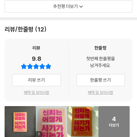
의 이 책이 “모두가 사기에 부응하는 어두운 길로 들어서지 말고 언제나 진
애나가 사용한 수법은 신용카드가 안 긁힐 때 매장에 몇 번 이고 다시 시도
추천평 더보기
신뢰는 어떻게 사기가 될까?
실의 힘으로 자신을 무장하여 밝게 빛나는 삶을 살아가길”바라는 마음으
해달라고 요구하는 것이다. 그러다 결국 친구가 자기 신용카드를 대신 긁
거짓말과 기만으로 가득 찬 세상에서
로 썼다고 했다. 읽는 동안 많은 것을 깨달았고 배웠다. 책을 덮으면서 이렇
어주면 애나는 더 이상 그 일에 대해 언급도 하지 않는다. 이런 수법으로 거
사기꾼으로부터 나를 지키는 방법
게 말했다. 그렇다. “본래 사회학은 이런 것이어야 했다”고.
금을 아낀 셈이다. 애나의 친구는 그녀가 부잣집 상속녀라 진짜 돈이 없는
리뷰/한줄평
12
게 아니라고 믿기 때문에 속은 것이다. 나도 비슷한 일을 겪은 적이 있다.
- 노명우 (사회학자, 니은서점 마스터 북텐더)
이 책은 사기가 ‘믿음’이라는 인간 본성에 근거한 지극히 심리적 전술이며,
일전에 친구가 한턱낸다며 같이 즐겁게 이야기하고 밥을 먹었는데 마지막
사기와 믿음이 서로 떼려야 뗄 수 없는 관계임을 다양한 분야의 연구를 통
리뷰
한줄평
에 계산하겠다던 친구의 신용카드가 긁히지 않는 것이다. 내가 〈애나 만들
해 밝히고 있다. 그와 동시에 우리가 사회 속에 살아가는 한, 사기로부터 자
기〉에서 이런 장면을 봤다고 말하자 친구가 머쓱한 웃음을 지어 보였다. 결
9.8
유로울 수 없다는 것을 여실히 보여준다. 저자는 다양한 주제와 맥락에 따
첫번째 한줄평을
국 돈은 내가 지불했지만 친구는 애나와 달리 따로 시간을 내어 나를 초대
남겨주세요.
라 넓은 의미와 좁은 의미로 나누어 ‘사기’를 정의하며, ‘거짓말’이나 ‘사
했고 선물까지 챙겨주었다.
기’가 사악한 특정 인물이나 집단의 전유물이 아니라고 말한다. 면접 시 자
리뷰 쓰기
한줄평 쓰기
신에게 유리한 부분만 선택하여 말하는 소극적 거짓말부터 각종 이유로 인
참고 자료를 보다 보니 정치 거짓말을 다룬 서적이 미국에는 많지만 다른
한 자기기만에 이르기까지 우리 역시 ‘일상생활’에서 알게 모르게 크고 작
국가에는 상대적으로 적다는 사실을 발견했다. 민주제든 전제 군주제든 예
혜택 및 유의사항
혜택 및 유의사항
은 거짓말과 사기에 가담하고 있다는 것이다. 이에 대해 저자는 사회학, 심
로부터 시대를 막론하고 정치가 생긴 이래 정치 사기는 늘 존재했다. 아니
리학, 철학, 역사, 고전 등 다양한 분야의 연구를 토대로 ‘사기와 신뢰’의 관
면 정치인에 대한 사람들의 신뢰가 낮다고 말할 수 있겠다. 심지어 민주 정
계를 분석하여, 신뢰가 사기로 변하는 메커니즘을 제시해준다. 이를 통해
치 체제에서 정치 거짓말이 더 많다. 왜냐하면 유권자 비위를 맞춰야 하고
독자들이 진실과 거짓 사이를 오가는 인간의 본성에 눈뜨고, 사기를 핵심
4
정치인은 유권자가 자신의 단점을 알아챌까 봐 두렵기 때문이다. 전제 군
적이고 거시적인 관점으로 볼 수 있게 도와준다. 이 책을 읽는다면, 사회 곳
더보기
주제는 군주가 마음대로 결정하기 때문에 오히려 그렇게까지 많은 거짓말
곳에 숨어 있는 거짓말과 사기를 간파하여 속지 않는 인생을 살아갈 수 있
3
이 필요 없다.