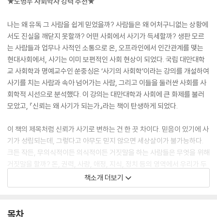
★노명우 사회학자 강력 추천★
나는 왜 유독 그 사람을 쉽게 믿었을까? 사람들은 왜 어처구니없는 상황에
서도 진실을 깨닫지 못할까? 어떤 사회에서 사기가 득세할까? 생판 모르
는 사람들과 업무나 사적인 소통으로 온, 오프라인에서 인간관계를 맺는
현대사회에서, 사기는 이미 보편적인 사회 현상이 되었다. 국립 대만대학
교 사회학과 명예교수인 쑨중싱은 ‘사기의 사회학’이라는 강의를 개설하여
사기를 치는 사람과 속아 넘어가는 사람, 그리고 이들을 둘러싼 사회를 사
회학적 시선으로 분석했다. 이 강의는 대만대학과 사회에 큰 화제를 불러
모았고, 『신뢰는 왜 사기가 되는가』라는 책이 탄생하게 되었다.
이 책의 제목처럼 신뢰가 사기로 변하는 건 한 끗 차이다. 믿음이 있기에 사
기가 성립되는데, 그렇다고 아무도 믿지 않으면 세상살이가 불가능하다.
크든 작든, 무의식적이든 의식적이든 거짓말을 하는 사람들은 무엇을 위해
거짓말을 할까? 돈, 권력, 사랑, 애정, 지식, 정치 등의 영역에서 우리가 두
려워하거나 기대하는 것은 무엇일까? 이에 대해 저자는 사회학, 심리학,
책소개 더보기
철학, 역사, 고전 등 다양한 분야의 연구를 토대로 ‘사기와 신뢰’의 관계를
분석한다. 이를 통해 독자들은 진실과 거짓 사이를 오가는 인간의 본성에
눈뜨고, 사기를 핵심적이고 거시적인 관점으로 볼 수 있다. 이 책은 일상적
목차