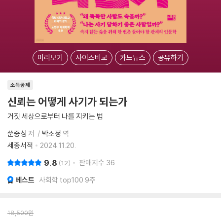
미리보기
사이즈비교
카드뉴스
공유하기
소득공제
신뢰는 어떻게 사기가 되는가
거짓 세상으로부터 나를 지키는 법
쑨중싱
저
박소정
역
세종서적
2024.11.20.
9.8
판매지수
36
12
베스트
사회학 top100 9주
18,500
원