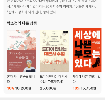
는 건축가다』 『순죄자』 『다만 부패에서 구하소서』 『미처 몰랐던 세계
사기는 지능지수와 상관없다 ― 인간관계와 제도에 대한 믿음
사』 『세계사가 재미있어지는 20가지 수학 이야기』 『심플한 세계사』
신뢰에서 시작해 실망으로 끝난다? 정치와 거짓말
『관계가 상처가 되기 전에』 등이 있다.
민주적일수록 거짓말을 하지 않을까?
박소정
의 다른 상품
6장 지금껏 사랑이 쉬운 적은 없었다
공들여 계획한 전략 게임 ― 파트너 선택 연구
그는 왜 내게 진실을 말하지 않을까? 친밀한 관계의 소통 전략
랜선 연애에서 현실 커플이 되는 건 어렵다? SNS 세대의 사랑 문제
에필로그_ ‘사기 현실’과의 완전한 결별을 꿈꾸며
참고 도서 목록
혼자 사는 연습을 합니
드디어 만나는 대만사
세상에 나쁜 부모는 있
다
수업 (큰글자도서)
다
10
16,200
25,000
10
15,750
%
%
원
원
원