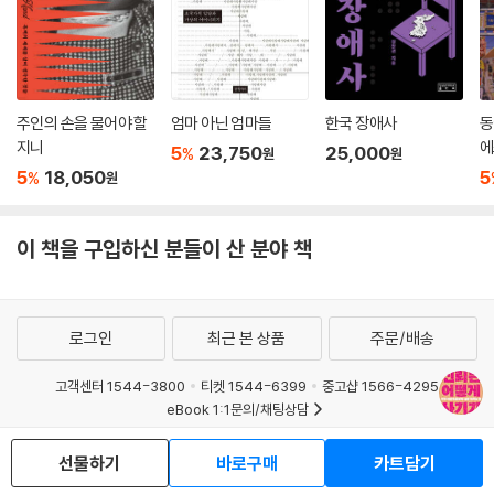
주인의 손을 물어야 할
엄마 아닌 엄마들
한국 장애사
동
지니
에
5
23,750
25,000
%
원
원
존
5
18,050
5
%
원
이 책을 구입하신 분들이 산 분야 책
로그인
최근 본 상품
주문/배송
고객센터 1544-3800
티켓 1544-6399
중고샵 1566-4295
eBook 1:1문의/채팅상담
예스이십사(주) 사업자 정보
선물하기
바로구매
카트담기
이용약관
개인정보처리방침
청소년보호정책