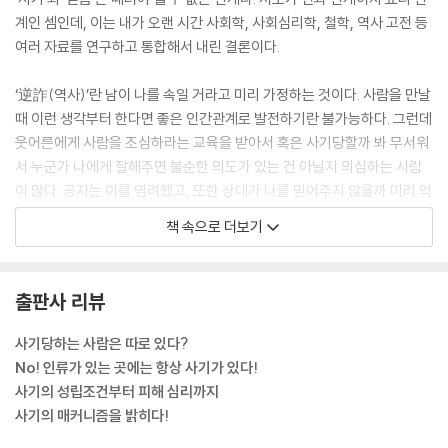
계인 셈인데, 이는 내가 오랜 시간 사회학, 사회심리학, 철학, 역사 고전 등
여러 자료를 연구하고 통합해서 내린 결론이다.
‘逆詐(역사)’란 남이 나를 속일 거라고 미리 가정하는 것이다. 사람을 만날
때 이런 생각부터 한다면 좋은 인간관계로 발전하기란 불가능하다. 그런데
웃어른에게 사람을 조심하라는 교육을 받아서 혹은 사기당할까 봐 무서워
서 누군가 나에게 잘해주면 불순한 의도가 있는 건 아닐지 의심하는 사람
이 많다. 공자는 이를 염려했고, 또한 상대가 나를 믿어주지 않을까 미리 억
측하는 것도 경계했다. 그러면서도 믿음이 안 가고 사기 칠 것 같은 사람을
책 속으로 더보기
미리 알아채는 능력이 현명한 것과 다르지 않다고 했다.
예나 지금이나 사기를 당하고 안 당하고는 그 사람이 멍청한지 아닌지에
출판사 리뷰
달린 게 아니다. 지인 중에 누가 사기를 당했다는 말을 들으면 대부분 이렇
게 말한다. “왜 그렇게 멍청해?” 하지만 정말 멍청해서 속은 게 아니다. 그
사기당하는 사람은 따로 있다?
가 사람을 믿었기 때문이다. 만약 남을 믿지 않는다면 사기는 근절할 수 있
No! 인류가 있는 곳에는 항상 사기가 있다!
을지 몰라도 사회는 존재할 수 없다. 이것이 바로 사회라는 공동체의 역설
사기의 성립조건부터 피해 심리까지
적이고 모순된 부분이다.
사기의 매커니즘을 밝히다!
--- 「1장」 중에서