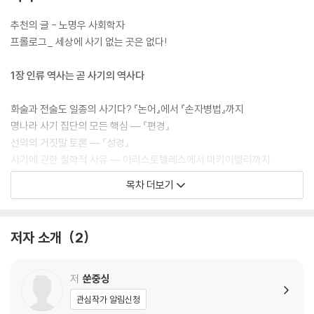
인 사례와 전문적인 연구를 한데 녹여내 누구나 쉽게 읽을 수 있다. 노명우
사회학자는 추천의 글에서 “사회학과 사회에서 일어나는 일 사이의 간극
추천의 글 - 노명우 사회학자
을 연결하는 멋진 다리를 놓는 사회학자가 출현했다”며 일독을 권했다.
프롤로그_ 세상에 사기 없는 곳은 없다!
1장 인류 역사는 곧 사기의 역사다
화술과 전술도 일종의 사기다? 『논어』에서 『손자병법』까지
명나라 사기 집단의 모든 핵심 ― 『편경』
선의의 거짓말 토론 ― 『성경』
사기에 관한 철학적 사유 ― 아리스토텔레스에서 마키아벨리까지
목차 더보기
2장 아무도 믿지 않으면 속지 않을까?
‘속이는’ 것만 사기가 아니다 ― 사기의 정의
저자 소개
2
사기를 이루는 것들 ― 사기의 구조
거짓말과 믿음은 샴쌍둥이 ― 믿음에 관한 연구
진실인가 허상인가? 거짓말의 분류와 특징
저
쑨중싱
“엄마, 나 납치당했어” ― 사기극 수법과 판별 키워드
관심작가 알림신청
거짓말 판단은 너무 어려워! 거짓말 식별을 막는 다섯 장애