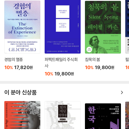
경험의 멸종
퍼펙트패밀리 주식회
침묵의 봄
필
사
10
17,820
10
19,800
1
%
%
원
원
10
19,800
%
원
이 분야 신상품