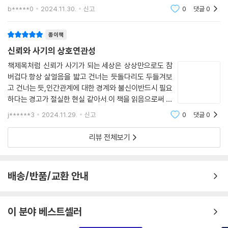
를 당할까? 그 사람들이 바보라서? 아니면 사기꾼들이 너
b*****0
2024.11.30.
신고
0
댓글
0
무 똑똑해서? 항상 궁금해왔던 것에 대해 깊게 생각해 볼
수 있는 책을 만나게 되었다.책을 읽으며
종이책
신뢰와 사기의 상호연관성
책제목처럼 신뢰가 사기가 되는 세상은 상상만으로도 참
버겁다.항상 살얼음을 밟고 건너는 듯돌다리도 두들겨보
고 건너는 듯,인간관계에 대한 경계와 불신이반드시 필요
하다는 경고가 절실한 현실 같아서.이 책을 읽음으로써 결
국 얻게 될 지혜의 끝은불미스러운 상황과 사람을 피할 수
j******3
2024.11.29.
신고
0
댓글
0
있게 해 줄혜안을 갖추는 것이 되야 하겠으나,우선은 그냥
이 책을 읽으며 신뢰와 사기의 상호연관
리뷰 전체보기
배송/반품/교환 안내
이 분야 베스트셀러