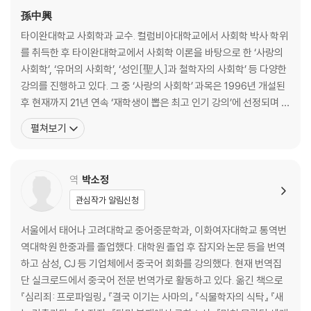
거짓말에 담긴 도덕 ― 선의의 행동이면 뭐든 괜찮은 걸까?
孫中興
타이완대학교 사회학과 교수. 컬럼비아대학교에서 사회학 박사 학위
3장 발칙한 자기기만과 사기의 심리
를 취득한 후 타이완대학교에서 사회학 이론을 바탕으로 한 ‘사랑의
사회학’, ‘유머의 사회학’, ‘성인[聖人]과 철학자의 사회학’ 등 다양한
사실 누구든 스스로를 속일 수 있다
강의를 진행하고 있다. 그 중 ‘사랑의 사회학’ 과목은 1996년 개설된
자기기만을 하면 정말 즐거워질까? 긍정적 착각과 정신 건강
후 현재까지 21년 연속 ‘재학생이 뽑은 최고 인기 강의’에 선정되며 학
사기꾼은 어떻게 구성되는가? 어둠의 3요소와 사기꾼 종류
생들의 두터운 신뢰를 받고 있다. 또한 타이완대학교에서 ‘연인의 날’,
펼쳐보기
우리는 왜 사기를 당할까? 피해자 특징
‘헤어지는 연인을 위한 애도의 날’ 등 행사를 열기도 한다. 지은 책으
연구자의 자기기만 ― 신을 연기하는 정신의학 실험
로는 『사랑을 권함(學著，好好愛)』, 『令我討厭的?爾幹的社會
分工論(뒤르켐의 지긋지긋한 사회분업론
역
박소정
4장 아이는 거짓말을 할 줄 모른다?
관심작가 알림신청
비밀의 의미 ― 단지 이익이 아닌 ‘널 위해서’일 때도 있다
“그 앤 그냥 어린애야.” ― 발달 단계에 따른 아이들 거짓말
서울에서 태어나 고려대학교 중어중문학과, 이화여자대학교 통역번
자라면서 더욱 노력하다 ― 더 영리하고 정교해진 사춘기 거짓말
역대학원 한중과를 졸업했다. 대학원 졸업 후 잡지와 논문 등을 번역
생강은 여문 것이 맵다 ― 과연 나이 들수록 거짓말에 민감해질까?
하고 삼성, CJ 등 기업체에서 중국어 회화를 강의했다. 현재 번역집
단 실크로드에서 중국어 전문 번역가로 활동하고 있다. 옮긴 책으로
5장 똑똑해서 오히려 제 꾀에 넘어가다?
『심리죄: 프로파일링』 『결국 이기는 사마의』 『식물학자의 식탁』 『새