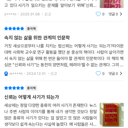
고 있다.사기가 일으키는 문제를 알아보기 위해"신뢰는
어떻게 사기가 되는가"를 선택한다."신뢰는 어떻게 사기
s****n
2025.01.08.
신고
0
댓글
0
가 되는가"는1장 인류 역사는 곧 사기의 역사다2장 아무
도 믿지 않으면 속지 않을까?3장 발칙한 자기기
종이책
속지 않는 삶을 위한 관계의 인문학
거짓 세상으로부터 나를 지키는 법신뢰는 어떻게 사기는 되는가?타이완
대학 사회학 교수로 연구 활동을 했던 쑨 중상의 책이다. 사람이 살아가면
서 속지 않는 삶을 위해 한 번은 들어야 할 관계의 인문학이다. 이 책의 핵
심은 “신뢰와 사기”는 동전의 양면처럼, 떼려야 뗄 수 없는 관계다. 그의 문
제의식은 “왜 똑똑한 사람도 속을까?”, “나는 사기 당하기 좋은 사람일
m****h
2024.12.01.
신고
0
댓글
0
까?”라는 단
종이책
신뢰는 어떻게 사기가 되는가
세상에는 정말 다양한 종류의 여러 사기가 존재한다. 뉴스
나 주변 사람의 이야기를 통해 내가 생각한 것보다 정말
많은 종류의 사기가 있다는 걸 알았고 또 많은 사람들이
생각보다 쉽게 속는다는 사실에 놀랐다. 왜 사람들은 사기