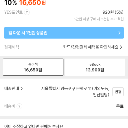
10
16,650
YES포인트
920원 (5%)
5만원 이상 구매 시 2천원 추가 적립
앱 다운 시 1천원 상품권
결제혜택
카드/간편결제 혜택을 확인하세요
종이책
eBook
16,650
원
13,900
원
배송안내
서울특별시 영등포구 은행로 11(여의도동,
변경
일신빌딩)
배송비
무료
이미 소장하고 있다면 판매해 보세요.