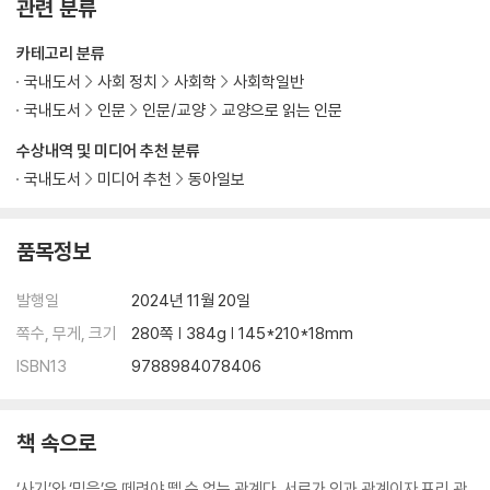
관련 분류
카테고리 분류
국내도서
사회 정치
사회학
사회학일반
국내도서
인문
인문/교양
교양으로 읽는 인문
수상내역 및 미디어 추천 분류
국내도서
미디어 추천
동아일보
품목정보
발행일
2024년 11월 20일
쪽수, 무게, 크기
280쪽 | 384g | 145*210*18mm
ISBN13
9788984078406
책 속으로
‘사기’와 ‘믿음’은 떼려야 뗄 수 없는 관계다. 서로가 인과 관계이자 표리 관