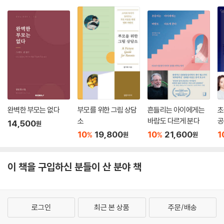
완벽한 부모는 없다
부모를 위한 그림 상담
흔들리는 아이에게는
초
소
바람도 다르게 분다
공
14,500
원
10
19,800
10
21,600
1
%
%
원
원
이 책을 구입하신 분들이 산 분야 책
로그인
최근 본 상품
주문/배송