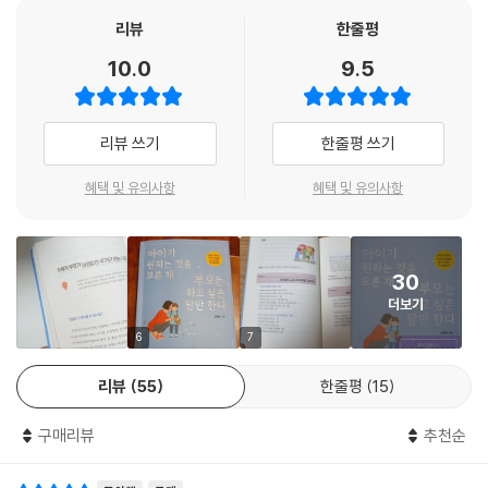
귀엽지 않은 데가 없는 아이에게 효과적으로 감탄하는 팁
됩니다. 어떤 갈등이 불거지더라도 우리는 아이를 놓지 않을 테니까요.
아무 소용이 없다. 아이의 눈높이에서, 아이가 알아듣기 쉽도록, 아이가 바
리뷰
한줄평
#공통점 찾기 프로젝트
---p.73
라는 말과 행동으로 부모의 마음을 표현해주지 않으면 아이는 모른다. 그
10.0
9.5
아이가 가장 닮고 싶어 하는 사람은 부모
래서 본능적으로 부모의 사랑을 끊임없이 의심하는 아이는 부모가 아무리
아이와의 공통점을 수없이 찾을 수 있는 팁
훈육 메시지는 명확해야 합니다. ‘밥을 먹어야 한다’나 ‘자야 할 시간이
좋은 의도로 훈육해도 자신을 미워한다고 오해하기 쉽다.
#행복 리플레이 프로젝트
다’를 가르쳐야 한다면 처음부터 아이 에게 다가가서 확실히 얘기해주세
그 오해를 없애거나 최소화할 수 있는 방법은 올바른 애정 표현을 통해 부
리뷰 쓰기
한줄평 쓰기
즐거운 기억이라면 얘기하고 또 얘기해도 괜찮아
요. 여러 번 말해도 아이가 듣지 않았다면 그것은 아이가 부모를 무시한 게
모는 아이를 있는 그대로 사랑한다는 신뢰를 평소에 굳건하게 다져놓는 길
아이와의 소소한 추억도 특별하게 만들어주는 팁
아니라 부모가 훈육을 시작하지 않은 거예요. 아이는 지금 자신이 좋아하
뿐이다. 이 책은 울며 떼쓰고 고집부리며 화내는 아이의 진짜 마음을 제대
혜택 및 유의사항
혜택 및 유의사항
#아이의 마음을 움직이는 표현의 기술
는 놀이를 하고 있을 뿐입니다. 특히 아이가 좋아하는 활동을 멈추고, 싫어
로 읽는 방법, 그리고 말과 목소리, 눈빛과 표정, 몸짓과 스킨십을 이용한
부모의 사랑을 표현할 최적의 타이밍
하는 무언 가를 해야 할 상황이라면 더더욱 공을 들여야 합니다. 엄마가 멀
부모의 애정 표현을 통해 그 같은 아이의 문제 행동을 변화시키는 방법을
목소리 산 타기로 재미있게
리서 툭툭 던지는 말들을 열심히 주워 담아 듣는 아이는 없어요. 진짜 대화
알차게 알려준다. 작은 일상적 애정 표현만으로도 아이가 어떻게 기적처럼
다양한 표정으로 상투적이지 않게
는 시작도 안 했는데 대화를 거부하고 싶게 만드는 부정적 분위기만 조성
30
달라지는지 목격하게 될 것이다.
스킨십의 범위로 아이와 밀당하기
할 뿐입니다.
더보기
눈맞춤은 즐거울 때 자연스럽게
---p.145
울고 떼쓰고 반항하는 아이에겐 이유가 있습니다.
6
7
리듬, 모션, 템포로 화룡점정
아이가 원하는 것을 모른 채, 부모의 방식으로 사랑하는 것을 그만두세요.
#애정성 점수로 쌓이는 하루 1분 일상 놀이
아이가 이 행동을 해야 하는 이유를 만들어주는 것, 도전 의식과 위기의식
리뷰
55
한줄평
15
아이가 등원(등교)할 때
을 만들어주는 대화를 저는 ‘아이 중심 메시지’라고 합니다. 쉽게 말해서 모
부모는 세상 누구보다 아이를 가장 사랑한다. 그 마음의 크기는 무엇과도
아이에게 힘을 주고 싶을 때
든 훈육의 이유가 아이를 중심으로 돌아가는 거예요. 엄마가 설거지하는
구매리뷰
추천순
견줄 수 없다. 그러나 사실 아이를 얼마나 사랑하고 있느냐는 별로 중요하
아이를 칭찬할 때
동안 기다려야 하는 것도, 놀이터에서 지금 집에 돌아가야 하는 것도 다 아
지 않다. 그보다 그 사랑을 얼마나 자주, 어떻게 표현하고 있느냐가 훨씬 중
아이를 목욕시킬 때
이를 위한 것이어야 하죠. 엄마가 설거지할 때 기다리지 못하고 놀이터에