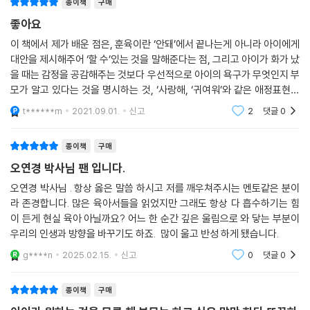
종이책
구매
요하다. 그리고 그 사랑이 아이에게 충분히 전해지고 있느냐는 무엇보다
아이가 양치할 때
서 더 논다면 반대로 아쉬움이 있어야 합니다. “다 너를 위해서 그러는 거
중요하다. 상대가 진짜 원하는 것을 모른 채 자기 방식대로만 사랑을 표현
좋아요
아이가 옷을 입을 때
야. 너한테 좋으라고 하는 말이야”라는 부모의 잔소리를 아이가 스스로 ‘진
한다면, 즉 아이가 원하는 것을 모른 채 부모가 하고 싶은 말만 한다면 오해
이 책에서 제가 배운 점은, 훈육이란 ‘안돼’에서 끝나는게 아니라 아이에게
아이와 놀이할 때
짜 나를 위한 거구나’라고 생각하도록 만드는 것입니다.
가 쌓이고 갈등이 깊어지기 마련이다.
대안을 제시해주어 ‘할 수’있는 것을 말해준다는 점, 그리고 아이가 화가 났
아이의 학습을 도와줄 때
---pp.153~154
예를 들어 엄마와 놀고 싶은데 엄마가 식사 준비로 분주하여 자신에게 제
을 때는 감정을 공감해주는 것보다 우선적으로 아이의 욕구가 무엇인지 부
아이가 잠들 때
대로 관심을 보여주지 않으면 아이는 불안해져 칭얼거리기 시작한다. 그러
모가 알고 있다는 것을 명시하는 것, ‘사랑해, ‘귀여워’와 같은 애정표현을
아이가 밥을 먹을 때
아이는 자신이 엄마의 배 속에서 나왔다는 이야기를 들을 때, 그리고 자기
면 사랑해 마지않는 아이의 식사를 제때 준비하지 못하게 되므로 엄마는
헤아릴 수 없을 만큼 많이 하라는 것입니다. 이 세 가지만 잘 기억해두면 이
t******m
2021.09.01.
신고
2
댓글
0
와 부모의 어디어디가 닮았는지에 대해 얘기할 때 특히 안정감을 느낍니
결국 화를 내고 만다. 이때 엄마의 화도 사랑이라는 것을 과연 아이가 알아
다. 부모와 아이가 분리된 존재가 아니라 하나라는 점을 강조하는 것이니
줄까? 당연히 조금도 모른다. 아이는 화내는 엄마가 자신을 미워한다고 기
종이책
구매
까요. 분리불안은 부모와 내가 분리되어 있다는 사실을 인식할 때 나타나
억할 뿐이다. 또한 현재 아이가 원하는 것을 들어줄 수 없어서 문제가 발생
는 모습입니다. 분리됐다는 것은 곧 내가 안전하지 않다는 것으로 받아들
오연경 박사님 팬 입니다.
한 시점에 이루어지기 쉬운 훈육 역시, 아무리 아이를 위하는 마음일지라
여지죠. 물론 아이는 독립된 인격체로서 살아나가야 합니다. 하지만 부모
도 당장 아이의 욕구를 다른 것으로 대체하거나 나중으로 지연하도록 만들
오연경 박사님 . 항상 옳은 말씀 하시고 저를 깨우쳐주시는 멘토같은 분이
와 아이 사이를 잇는 끈은 절대로 끊어지지 않는다는 사실, 아이가 멀리 나
라 존경합니다. 많은 육아서들을 읽었지만 그래도 항상 다 흡수하기는 힘
므로 반가울 리가 없다. 부모의 단호한 훈육도 ‘나를 미워하는 것’이 아니라
아가더라도 언제나 연결되어 있다는 사실을 아이의 눈높이에서 자주 표현
이 든게 현실 육아 아닐까요? 어느 한 순간 깊은 울림으로 와 닿는 부분이
‘나를 사랑하는 것’임을, 즉 ‘진짜로 나를 위한 것’임을 받아들일 수 있으려
해줘야 합니다.
우리의 인생과 방향을 바꾸기도 하죠. 많이 울고 반성 하게 됐습니다.
면 아이가 부모에게 전적으로 사랑받고 있다는 믿음이 필요하다.
---pp.214~215
아이는 바람직한 행동을 해야, 혹은 잘못된 행동을 하지 않아야 사랑받을
g****n
2025.02.15.
신고
0
댓글
0
수 있다고 느껴서는 안 된다. 아이는 사랑받기 위해 노력하지 않아도 자신
이 있는 그대로 소중한 존재라는 사실을 믿어야 한다. 그 같은 믿음을 견고
종이책
구매
하게 다져줄 수 있는 실용적 육아 노하우가 이 책의 3장과 4장에 구체적으