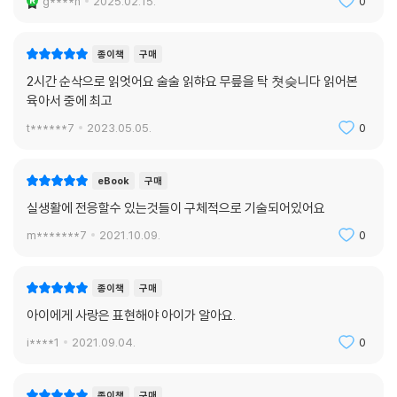
g****n
2025.02.15.
0
종이책
구매
2시간 순삭으로 읽엇어요 술술 읽햐요 무릎을 탁 쳣슺니다 읽어본
육아서 중에 최고
t******7
2023.05.05.
0
eBook
구매
실생활에 전응할수 있는것들이 구체적으로 기술되어있어요
m*******7
2021.10.09.
0
종이책
구매
아이에게 사랑은 표현해야 아이가 알아요.
i****1
2021.09.04.
0
종이책
구매