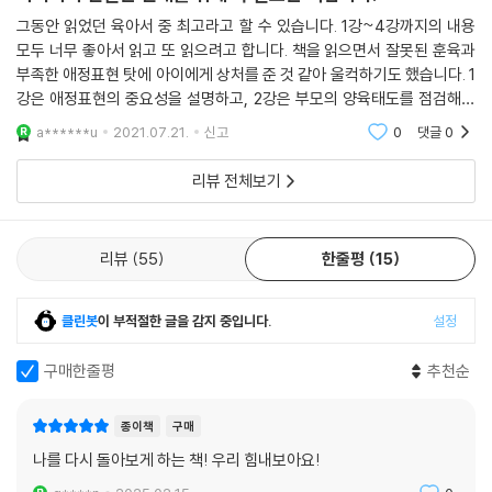
훈육의 경우도 문제 중심의 단호한 훈육은 갈등이 불거진 바로 그 시점에
그동안 읽었던 육아서 중 최고라고 할 수 있습니다. 1강~4강까지의 내용
모두 너무 좋아서 읽고 또 읽으려고 합니다. 책을 읽으면서 잘못된 훈육과
서 고민하고 선택해보는 연습의 기회가 되어주지만, 그보다는 훈육의 긍정
부족한 애정표현 탓에 아이에게 상처를 준 것 같아 울컥하기도 했습니다. 1
적인 결과를 확인시키거나 미래에 예상되는 부정적 상황에 대비하여 일상
강은 애정표현의 중요성을 설명하고, 2강은 부모의 양육태도를 점검해봅
적으로 즐겁게 훈육 가치를 전하는 긍정 훈육의 비율이 월등히 높아야 한
니다. 3강에서는 훈육을 4강에서는 애정표현의 방법을 알려줍니다. 저에
다. 긍정 훈육 없는 단호한 훈육은 아이의 깊은 오해를 만들어낼 뿐만 아니
a******u
2021.07.21.
신고
0
댓글
0
게 가장 필요한 부
라 훈육 효과도 현저히 떨어뜨린다.
리뷰 전체보기
애정 표현과 훈육, 단호한 훈육과 긍정 훈육은 무엇이 옳고 그른가를 나누
는 개념이 아니다. 아이가 부모에게 사랑받는다고 느끼도록, 그래서 어떤
상황에서도 부모에게 의지할 수 있다고 생각하도록 ‘애정 표현 〉 훈육, 긍
리뷰
55
한줄평
15
정 훈육 〉 단호한 훈육’의 균형을 맞추는 것이 중요하다. 아이는 부모의 사
랑을 믿어야 동생도 예뻐 보이고, 친구에게 물건도 나눠줄 수 있으며, 엄마
가 놀아주지 않고 요리하는 것이 나를 미워해서가 아니라는 사실을 알게
클린봇
이 부적절한 글을 감지 중입니다.
설정
된다. 아이의 모든 문제 행동을 해결할 수 있는 가장 근본적 열쇠는 부모의
사랑이다.
구매한줄평
추천순
종이책
구매
나를 다시 돌아보게 하는 책! 우리 힘내보아요!