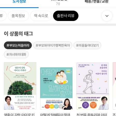
도서정보
배송/반품/교환
70
류
품목정보
책 속으로
출판사 리뷰
이 상품의 태그
#부모는처음이라
#부모와아이가행복한육아
#마음들여다보기
#자녀와의대화
영혼이 강한 아이로 키
어떻게 말해줘야 할까
천 번을 흔들리며 아이
조