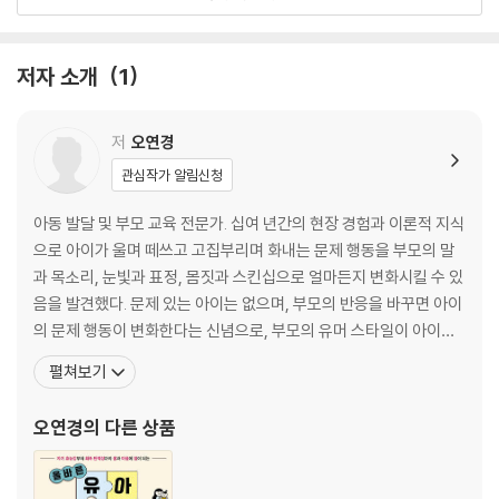
부모도 사랑에 서툴다
#부모의 사랑이 전해지지 않도록 방해하는 것들
거부적 표현부터 줄이기
저자 소개
1
아이들의 의심 프로세스
유아기 아이들의 사고법
아이가 부모의 사랑을 의심하면
저
오연경
아이가 보내는 애착 위험 신호
관심작가 알림신청
#아이와 부모, 누가 더 사랑할까?
불안도 분노도 결국 사랑이다
아동 발달 및 부모 교육 전문가. 십여 년간의 현장 경험과 이론적 지식
아이에게 계속 화가 나는 이유
으로 아이가 울며 떼쓰고 고집부리며 화내는 문제 행동을 부모의 말
아이의 기질을 바꾸려 하지 마세요
과 목소리, 눈빛과 표정, 몸짓과 스킨십으로 얼마든지 변화시킬 수 있
정말로 다 아이를 위한 일이라고요?
음을 발견했다. 문제 있는 아이는 없으며, 부모의 반응을 바꾸면 아이
조건 없는 아이의 사랑
의 문제 행동이 변화한다는 신념으로, 부모의 유머 스타일이 아이의
#체크리스트 1. 부모의 애정성 점수 알아보기｜부모의 사랑이 제대로 전
발달에 미치는 영향을 연구해 박사학위를 취득하고 서울시 가족학교
펼쳐보기
해지고 있을까?
전문강사, 상명대 외래교수, 건국대 미래지식교육원 지도교수를 지
냈다. 현재는 ‘내리사랑 부모코칭센터’ 대표로서 육아를 어려워하는
오연경
의 다른 상품
Chapter 2. 아이에게 독이 되는 사랑, 약이 되는 사랑
부모들을 만나 애착 육아와 훈육, 기질별 아이의 행
#부모의 양육 신념과 양육 태도
애정성과 훈육이 좌우한다