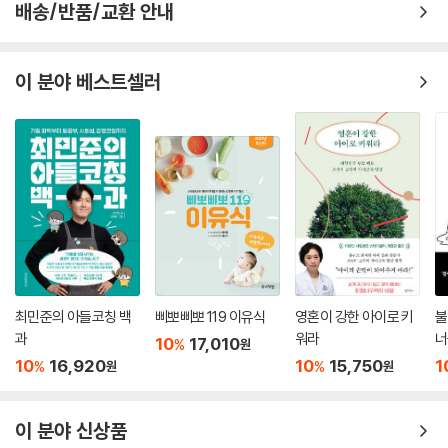
배송/반품/교환 안내
이 분야 베스트셀러
최민준의 아들코칭 백
삐뽀삐뽀 119 이유식
영혼이 강한 아이로 키
불
과
워라
너
10
17,010
%
원
10
16,920
10
15,750
1
%
%
원
원
이 분야 신상품