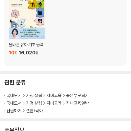
아이의 현재 행동을 바꾸고 싶다면
#허용적 부모가 아낌없이 주기만 하는 사랑
정말로 다 받아줄 수 있나요?
지나친 배려의 역효과
일관된 기준이 필요한 아이들
부모의 권위를 높이는 방법
올바른 유아 기초 능력
#권위적 부모가 일방적으로 이끌어가는 사랑
10
16,020
%
다 너를 위한 거야
원
관계적 통제도 독단적 통제도 해롭다
선택권 없는 일방적 통제의 역효과
아이를 존중하는 방법
#책임만 남은 방임형 부모의 무덤덤한 사랑
관련 분류
다 포기한 채 벗어나고파
부모로서의 책임감과 사랑 사이에서
국내도서
가정 살림
자녀교육
좋은부모되기
집 밖에서 사랑을 찾으며 분노하는 아이들
국내도서
가정 살림
자녀교육
자녀교육일반
무기력한 육아에서 벗어나는 방법
선물하기
결혼/육아
#아이가 원하는 권위 있는 부모의 사랑
아이에게 물려주기 싫은 모습
품목정보
아이에게 기억되고 싶은 모습