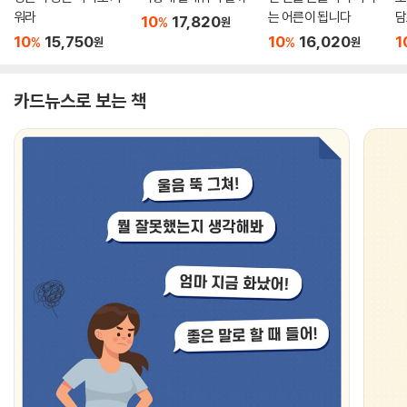
워라
는 어른이 됩니다
담
10
17,820
%
원
10
15,750
10
16,020
1
%
%
원
원
카드뉴스로 보는 책