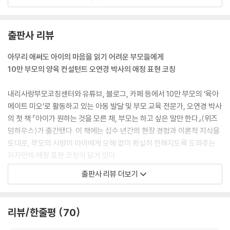
#따뜻한 실전 훈육의 말
---pp.21~22
훈육 대화의 기본형
아이 마음대로 안 되어 칭얼거릴 때
아이의 기질을 바꾸려 하지 마세요. 아이의 기질에 대한 부모의 반응을 바
출판사 리뷰
아이가 형제나 또래와 갈등할 때
꿔야 합니다. 아이의 기질이 마음에 들지 않는다고요? 아이는 자기 기질을
부모가 들어줄 수 없는 것을 요구할 때
스스로 선택한 것이 아닙니다. 아이는 부모를 선택할 수 없고, 외모는 물론
아무리 애써도 아이의 마음을 읽기 어려운 부모들에게
아이가 반드시 해야 할 행동을 거부할 때
성별도 기질도 모두 부모에게 받은 그대로 태어납니다. 아이 자신이 정한
10만 부모의 양육 컨설턴트 오연경 박사의 애정 표현 코칭
#체크리스트 3. 부모의 거부적 훈육 정도 알아보기｜훈육으로 아이는 얼
것이라고는 아무것도 없는데 그런 이유로 부모가 비난한다면 그것은 아이
마나 상처받고 있을까?
의 존재를 부정하는 것입니다. 존재를 부정당할수록 아이는 약점을 극복하
내리사랑부모코칭센터와 유튜브, 블로그, 카페 등에서 10만 부모의 ‘육아
기보다 약점에 빠져서 자기 자신을 사랑하는 방법을 배우지 못합니다. 있
메이트 미오’로 활동하고 있는 아동 발달 및 부모 교육 전문가, 오연경 박사
Chapter 4. 아이의 마음을 열고 행동을 바꾸는 애정 표현의 기술
는 그대로 아이의 모습을 사랑해주세요. 아이는 태어난 자체만으로 사랑받
의 첫 책 『아이가 원하는 것을 모른 채, 부모는 하고 싶은 말만 한다』(위즈
#육아도 일종의 연애다
아야 합니다.
덤하우스)가 출간됐다. 이 책에는 십수 년간의 현장 경험과 이론적 지식을
#친밀감 높이기 프로젝트
---p.50
토대로, 부모의 사랑이 아이에게 오해 없이 확실히 전해지도록 도와주는
아이와 단둘이 보내는 일대일 시간
저자만의 애정 표현 코칭이 담겨 있다.
아이의 일상을 특별한 시간으로 만들어주는 팁
부모와 자녀 사이에 갈등이 없었다는 것은 문제를 해결해본 경험이 없다는
모든 부모가 사랑으로 아이를 키우지만 어떤 아이는 건강하고 똑똑하고 온
출판사 리뷰 더보기
#기대감 높이기 프로젝트
뜻이에요. 부모와 아이의 생각이 다를 때 갈등을 경험하고 대안을 선택해
순하게 자라는 반면, 또 어떤 아이는 그렇지 않다. 왜 그럴까? 저자는 부모
작은 일도 대단한 일인 듯, 재미있는 일인 듯
봐야 아이는 다른 관계에서 갈등이 생겨도 문제를 해결할 힘을 키울 수 있
의 애정 표현이 양질의 안정적 애착 형성을 좌우하고, 훈육 효과를 결정하
아이의 일상을 기대감으로 가득 채우는 팁
습니다. 갈등에 처하더라도 해결의 경험이 있기 때문에 크게 당황하거나
며, 아이들의 지능과 정서와 신체를 다르게 발달시키기 때문이라고 말한
리뷰/한줄평
70
#감탄사를 입버릇으로 프로젝트
분노하지 않죠. 아이와의 갈등을 두려워하지 마세요. 아이가 일순간 불편
다.
“귀여워!”, 아이의 존재 자체에 대한 감탄
해하고 부모에게 서운함을 느끼더라도 문제가 해결되면 관계는 다시 회복
아이를 사랑하는 마음이 아무리 깊어도 아이에게 온전히 전해지지 않으면