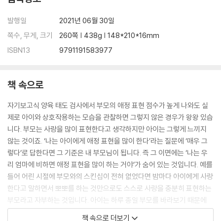
권위 있는 부모의 힘을 가지려면
발행일
2021년 06월 30일
아이의 발달단계별 부모의 현명한 역할
#체크리스트 2. 부모의 갈등 행동 반응 알아보기｜나는 아이가 기댈 수
쪽수, 무게, 크기
260쪽 | 438g | 148*210*16mm
있는 부모일까?
ISBN13
9791191583977
Chapter 3. 성공적인 훈육은 정확한 표현에서 시작된다
#아이를 오해하게 만드는 부모의 실수
책 속으로
“울음 뚝 그쳐!”, 아이의 부정적 표현을 통제하지 말 것
“뭘 잘못했는지 생각해봐”, 아이를 혼자 내버려두지 말 것
자기보고식 양육 태도 검사에서 부모의 애정 표현 점수가 높게 나와도 실
“엄마 지금 화났어!”, 아이가 먼저 다가올 때 거부하지 말 것
제로 아이와 상호작용하는 모습을 관찰하면 그렇지 않은 경우가 왕왕 있습
“웃기지? 이래도 안 웃을 거야?”, 흐지부지 넘어가지 말 것
니다. 부모는 사랑을 많이 표현한다고 생각하지만 아이는 그렇게 느끼지
“좋은 말로 할 때 들어!”, 애매하게 말하지 말 것
않는 것이죠. ‘나는 아이에게 애정 표현을 많이 한다’라는 질문에 ‘매우 그
#부모의 훈육에 사랑을 담는 원칙
렇다’로 답한다면 그 기준은 내 부모님이 됩니다. 즉 그 이면에는 ‘나는 우
표현은 단호하게, 메시지는 따뜻하게
리 엄마에 비하면 애정 표현을 많이 하는 거야’가 숨어 있는 것입니다. 예를
훈육 이유는 ‘아이 중심 메시지’로
들어 어린 시절에 부모와의 스킨십이 전혀 없었다면 밤마다 아이에게 사랑
훈육의 긍정적인 결과를 확인시켜라
한다고 말하면서 뽀뽀를 하는 것만으로도 스스로 사랑을 충분히 표현하는
훈육 가치는 별문제 없는 일상에서 즐겁게 전한다
부모라고 자부하는 것입니다. 아이는 하루 종일 부모를 바라보기 때문에
문제 중심의 단호한 훈육 〈 일상적인 긍정 훈육
수시로 애정을 표현해줘야 하는데도 말이죠.
책 속으로 더보기