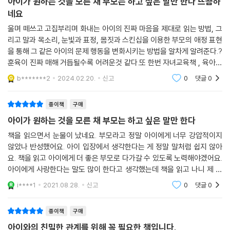
아이가 원하는 것을 모른 채 부모는 하고 싶은 말만 한다 뜨끔하
로 실려 있다. 저자는 부모도 아이에 대한 사랑을 표현하는 데 서툴 수 있다
네요
고 얘기한다. 어떤 부모에게는 자연스러운 애정 표현이 또 다른 부모에게
울며 떼쓰고 고집부리며 화내는 아이의 진짜 마음을 제대로 읽는 방법, 그
는 어렵고 힘들고 어색한 것은, 어린 시절에 내 원부모에게서 그런 애정 표
리고 말과 목소리, 눈빛과 표정, 몸짓과 스킨십을 이용한 부모의 애정 표현
현을 받아본 적이 없기 때문이다. 그러나 아이에게 사랑을 표현하는 방법
을 통해 그 같은 아이의 문제 행동을 변화시키는 방법을 알차게 알려준다.?
도 얼마든지 새롭게 학습할 수 있으므로 배워야 한다. 이 책이 애정 표현의
훈육이 진짜 매해 거듭될수록 어려운것 같다.또 한번 자녀교육책 , 육아서
충실한 기본서가 되어줄 것이다.
를 읽으며 생각하고 실천하려고 다시 한번 되새기게 되는 육아서. 아이가
b*******2
2024.02.20.
신고
0
댓글
0
원하는 것을
부모에게 사랑받는다고 느껴야 정서가 안정되고 집중력이 좋은 아이로 자
종이책
구매
란다
사랑과 훈육 사이, 고민하는 부모들을 위한 소통 처방전
아이가 원하는 것을 모른 채 부모는 하고 싶은 말만 한다
책을 읽으면서 눈물이 났네요. 부모라고 정말 아이에게 너무 강압적이지
아이에게 제대로 전해지도록, 그래서 아이가 스스로 마음을 움직여 자기
않았나 반성했어요. 아이 입장에서 생각한다는 게 정말 말처럼 쉽지 않아
행동을 바꾸도록 부모의 사랑을 표현하는 것이 그토록 중요한 이유는 안정
요. 책을 읽고 아이에게 더 좋은 부모로 다가갈 수 있도록 노력해야겠어요.
적인 애착의 토대가 되어주기 때문이다. 애착은 단순히 애정 표현만으로
아이에게 사랑한다는 말도 많이 한다고 생각했는데 책을 읽고 나니 제 표
쌓이는 것이 아니다. 바람직한 행동 기준과 문제 해결 방법을 알려주는 훈
현이 진정한 표현이 아니였어요. 책읽고 아이에게 너무너무너무 귀엽다고
i****1
2021.08.28.
신고
0
댓글
0
한마디 했는데 아
육이 함께할 때 애착이 안정적으로 완성된다. 그런데도 애정 표현을 강조
하는 것은 애정 표현보다 훈육의 비율이 높아지면 아이의 마음에 불안이
종이책
구매
깃들기 때문이다. 먼저 사랑을 충분히 표현한 상태에서 훈육을 더해야 하
아이와의 친밀한 관계를 위해 꼭 필요한 책입니다.
는 것이다.