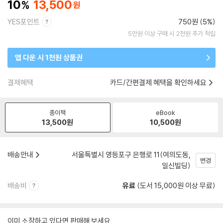
10
13,500
YES포인트
750원 (5%)
5만원 이상 구매 시 2천원 추가 적립
앱 다운 시 1천원 상품권
결제혜택
카드/간편결제 혜택을 확인하세요
종이책
eBook
13,500
원
10,500
원
배송안내
서울특별시 영등포구 은행로 11(여의도동,
변경
일신빌딩)
배송비
유료
(도서 15,000원 이상 무료)
이미 소장하고 있다면 판매해 보세요.