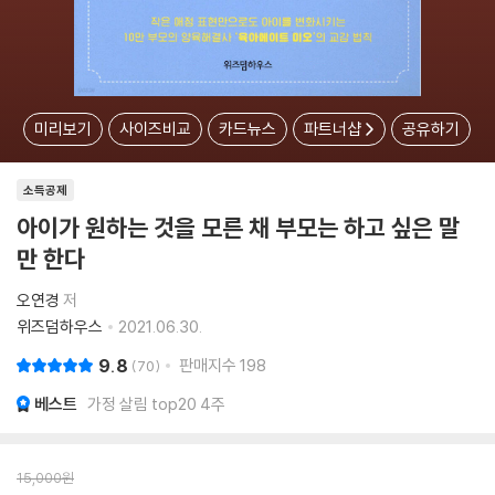
미리보기
사이즈비교
카드뉴스
파트너샵
공유하기
소득공제
아이가 원하는 것을 모른 채 부모는 하고 싶은 말
만 한다
오연경
저
위즈덤하우스
2021.06.30.
9.8
판매지수
198
70
베스트
가정 살림 top20 4주
15,000
원