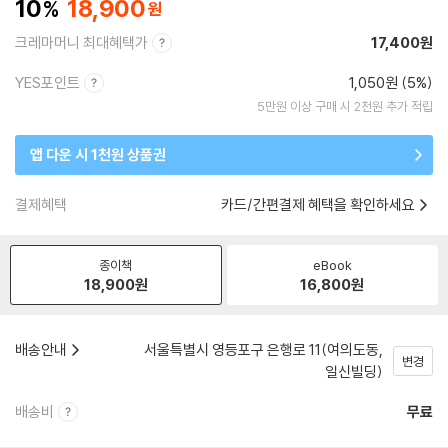
10
18,900
크레마머니 최대혜택가
17,400원
YES포인트
1,050원 (5%)
5만원 이상 구매 시 2천원 추가 적립
앱 다운 시 1천원 상품권
결제혜택
카드/간편결제 혜택을 확인하세요
종이책
eBook
18,900
원
16,800
원
배송안내
서울특별시 영등포구 은행로 11(여의도동,
변경
일신빌딩)
배송비
무료