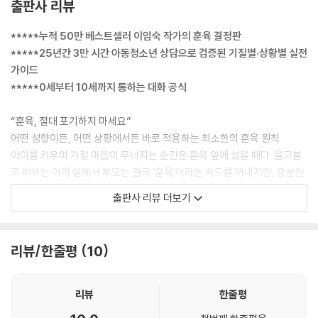
출판사 리뷰
구를 들어주지 않으면서도 과격한 행동을 막는 효과적인 방법이다.
- p.036, 〈무시하기 훈육을 했더니 아이가 이상해졌어요〉 중에서
*****누적 50만 베스트셀러 이임숙 작가의 훈육 결정판
*****25년간 3만 시간 아동청소년 상담으로 검증된 기질별·상황별 실전
문제 행동이 반복되는 중요한 이유가 한 가지 더 있다. 아이의 문제 행동에
가이드
는 2차적 이득이 있다는 점이다. 소리 지르고 울면 아이도 무척 힘들다. 그
*****0세부터 10세까지 통하는 대화 공식
런데도 아이가 행동을 반복하는 건 그 행동으로 원하는 걸 얻기 때문이다.
엄마에게 잔소리 듣고 혼나는 건 힘들지만 울고 떼쓰면 우선 엄마의 눈길
“훈육, 절대 포기하지 마세요”
과 관심을 고스란히 받고, 엄마를 옆에 붙들어 놓을 수 있다. 이 점이 1차적
어떤 성향이든, 어떤 상황에서든 바로 적용하는 최소한의 훈육 원칙
이득이다. 2차적 이득은, 떼쓰고 나면 원하는 것을 얻게 된다는 점이다. 엄
아이를 키우며 가장 마음이 무너지는 순간은 훈육 앞에 섰을 때다. 울고불
마의 도움, 원하는 장난감이나 음식, 게임, TV, 스마트폰, 혹은 과제를 안
고 떼쓰는 아이 앞에서 부모는 결국 ‘훈육’이라는 카드를 꺼내지만, 흥분한
해도 된다는 허락을 얻게 된다. 부모는 아이가 얌전히 있을 땐 허용하지 않
아이와 감정이 상한 부모에게 모두 버겁다. 단호해지려다 소리를 지르고,
출판사 리뷰 더보기
는 행동을 울고 떼쓰면 어쩔 수 없이 허용하게 되는 경우가 많다.
돌아서서 후회하며 ‘이게 맞나?’ 자신을 의심한다. 아이를 위해 시작했는데
p.057, 〈아이 마음을 읽지 못하는 부모들〉 중에서
왜 늘 관계만 힘들어질까. 25년간 부모와 아이의 마음을 치유해 온 이임숙
소장은 『최소한의 훈육』에서 “훈육을 무섭고 엄하게 해야 한다는 고정관
리뷰/한줄평
10
돌아다니지 않기를 원한다면 ‘식사 시간이 끝날 때까지 자리에 앉아 있
념부터 내려놓고 아이를 위한 최소한의 훈육을 시행해야 할 때.”라고 강조
기’를 가르치는 훈육이 되어야 한다. 금지 행동만 알려 주면 별 효과가 없
한다. 매일 훈육했는데도 아이가 바뀌지 않는다면 제대로 훈육하고, 제대
다. 해도 되는 것과 하면 안 되는 것이 무엇인지 구체적으로 말해 주자. “돌
로 가르치는 최소한의 방법을 잘 모르는 것일 수 있다. 훈육의 뜻은 ‘품성이
리뷰
한줄평
아다니면 안 돼.”, “어른들의 식사가 끝날 때까지 앉아 있어야 해.”, “힘들
나 도덕을 가르쳐서 기름’이다. 좋은 품성을 기르도록 올바른 도덕성을 가