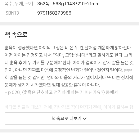
[+plus] 사춘기까지 편해지는 훈육법 다섯 가지
쪽수, 무게, 크기
352쪽 | 568g | 148*210*21mm
ISBN13
9791168273986
· 에필로그 | 부모도 성장하는 훈육의 시간
책 속으로
훈육이 성공했다면 아이의 표정은 비 온 뒤 갠 날처럼 개운하게 밝아진다.
어떤 아이는 진정되고 나서 “엄마, 고맙습니다.”라고 말하기도 한다. 그러
니 훈육 후에 두 가지를 구분해야 한다. 아이가 겁먹어서 잠시 말을 들은 것
인지, 아니면 진짜로 마음에 긍정적인 변화가 일어난 것인지 말이다. 순순
히 말을 듣는 것 같지만, 엄마와 마음의 거리가 멀어지거나 또 다른 정서적
문제가 생기기 시작했다면 절대 성공한 훈육이 아니다.
- p.026, 〈훈육은 단호하고 엄격하게 하는 거 아닌가요?〉 중에서
바닥을 뒹굴며 떼쓰기 전에, 장난감을 집어 던지기 전에, 아이가 잘하는 행
동을 찾아 반응해 주어야 한다. 문제 행동이 사라지길 바란다면 꼭 해 주어
책 속으로 더보기
야 하는 말이다. “장난감으로 즐겁게 잘 노네.”, “과자 봉지를 휴지통에 잘
넣는구나.”, “잘 안돼도 다시 노력하는구나.”, “화가 나는 걸 잘 참네.” 떼쓰
기로 들어가려던 참에 엄마가 이렇게 말해 주면 아이는 멈춘다. 아이의 요