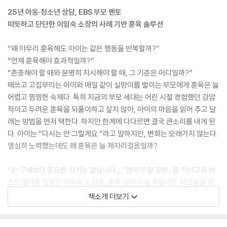
25년 아동·청소년 상담, EBS 부모 멘토
따듯하고 단단한 이임숙 소장의 사례 기반 훈육 솔루션
“왜 아무리 훈육해도 아이는 같은 행동을 반복할까?”
“언제 훈육해야 효과적일까?”
“존중해야 할 때와 분명히 지시해야 할 때, 그 기준은 어디일까?”
떼쓰고 고집부리는 아이와 매일 같이 실랑이를 벌이는 부모에게 훈육은 늘
어렵고 찜찜한 숙제다. 특히 지금의 부모 세대는 어린 시절 경험했던 강압
적이고 두려운 훈육을 되풀이하고 싶지 않아, 아이의 마음을 읽어 주고 달
래는 방법을 먼저 택한다. 하지만 한계에 다다르면 결국 큰소리를 내게 된
다. 아이는 “다시는 안 그럴게요.”라고 말하지만, 변화는 오래가지 않는다.
열심히 노력했는데도 왜 훈육은 늘 제자리걸음일까?
『4~7세보다 중요한 시기는 없습니다』, 『엄마의 말 공부』 등 자녀교육 베
스트셀러를 집필한 이임숙 소장은, 훈육 앞에서 늘 흔들리는 부모들을 위
해 아이의 성장을 돕는 훈육의 원칙을 한 권에 담았다. 25년간 수많은 아이
책소개 더보기
와 부모를 상담하며 쌓아 온 경험을 바탕으로, 저자는 훈육을 ‘아이를 혼내
는 기술’이 아니라 ‘아이를 성장으로 이끄는 과정’으로 다시 정의한다. 저자