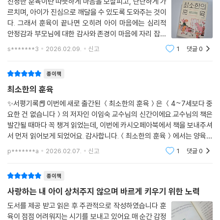
진정한 훈육이란 따뜻하게 마음을 보살피고, 단단하게 가
분해 설명한다.
르치며, 아이가 진심으로 깨달을 수 있도록 도와주는 것이
훈육은 분명히 가르치는 시간이다. ‘야단치다’, ‘꾸짖다’, ‘나무라다’에는 가
세 번째, ‘깨닫게’. 부모가 일방적으로 혼내는 대신 아이가 깨달아야 문제
다. 그래서 훈육이 끝나면 오히려 아이 마음에는 심리적
르침이 없다. 호되고 엄격하게 잘못을 꼬집어 말하는 것이다. 진정한 훈육
행동을 반복하지 않는다. 저자는 무엇을 하지 말아야 하는지 뿐 아니라, 무
안정감과 부모님에 대한 감사와 존경이 마음에 자리 잡는
의 의미가 들어갈 틈이 없다. 그러니 야단쳐 놓고 훈육했다고 헷갈리면 안
엇을 해야 하는지까지 알려 줘야 아이가 선택할 수 있다는 점, 아이의 강점
다. p.53부모가 단단한 경계를 세우고 절대 하면 안 되는
s*******3
2026.02.09.
신고
1
댓글
0
된다. 야단맞은 아이는 계속 울거나 겁먹은 상태다. 멍하게 있기도 한다. 정
선을 명확히 알려 주고, 동시에 얼마나 힘들었을지 공감해
을 충분히 말해 줄 때 행동이 달라진다는 것을 강조한다. 감정을 다독이되
서를 조절하는 뇌 신경은 적절한 각성 상태에 있을 때 기능이 발휘된다.
주고, 그 힘든 시간에 함께 머무르며 견
경계는 분명히, 통제가 아니라 깨달음으로 이끄는 훈육이다.
종이책
- p. 211, 〈아이의 뇌에 꼭 필요한 ‘야단친 후 30분 법칙’〉 중에서
최소한의 훈육
임시방편 훈육에서 벗어나
어설픈 공감으로 아이에게 틈을 보여서도 안 된다. 스마트폰을 달라고 떼
더 나은 훈육으로
✨️서평기록📕이번에 새로 출간된 ＜최소한의 훈육＞은 ＜4~7세보다 중
쓰는 아이에게 “스마트폰을 정말 보고 싶구나.”라고 말한다면 어떻게 될
요한 건 없습니다＞의 저자인 이임숙 교수님의 신간이에요.교수님의 책은
상담실에서 아이와 부모의 마음을 치유하고, 저서와 강연을 통해 많은 육
까? “스마트폰을 못 봐서 속상하구나.” 이런 말은 아이에게 빌미를 제공하
발간될 때마다 꼭 챙겨 읽었는데, 이번에 카시오페아북에서 책을 보내주셔
아 고민을 접한 저자는 누구보다 절실한 부모의 마음을 잘 알고 있다. ‘플러
여 더 떼쓰게 만든다. 엄마 아빠도 아이와 함께 있는 시간에는 꼭 필요할 때
서 먼저 읽어보게 되었어요. 감사합니다.＜최소한의 훈육＞에서는 양육과
스(plus)’ 코너에서는 그동안 부모 독자가 가장 궁금해한 주제를 담았다.
만 스마트폰을 사용한다는 규칙을 세운다.
정에서 마주하는 다양한 어려움들과 그 속에서 방법을 찾아나가는 부모님
부모의 감정 조절법, 훈육의 효과를 높이는 칭찬법, 사춘기 아이를 위한 훈
p*******a
2026.02.07.
신고
1
댓글
0
들의 사례들이 담
- p.308, 〈스마트폰에 과몰입하는 아이〉 중에서
육법까지 가장 현실적이고 유용한 훈육 필독서를 완성했다. 훈육 방법을
바꾸면 아이의 변화는 분명하다. 겁먹고 부모 눈치를 보는 수동적인 태도
종이책
--- 본문 중에서
대신 스스로 생각하고 선택하는 힘이 자란다. 무엇보다 부모가 덜 미안해
사랑하는 내 아이 상처주지 않으며 바르게 키우기 위한 노력
진다. 이 책은 흔들리지 않고 단단한 태도로 훈육에 성공하고 싶은 모든 부
도서를 제공 받고 읽은 후 주관적으로 작성하였습니다 훈
모에게 든든한 안내서가 될 것이다.
육이 점점 어려워지는 시기를 보내고 있어요.매 순간 감정