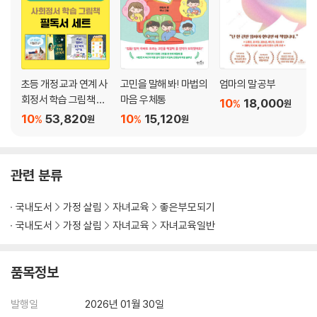
6장 훈육이 필요 없는 훈육법
22. 긍정적 의도를 찾아 주면 훈육이 필요 없어진다
23. 강점을 말해 주면 아이의 마음이 달라진다
24. 상상의 힘으로 성장하는 스토리텔링 훈육법
초등 개정 교과 연계 사
고민을 말해 봐! 마법의
엄마의 말 공부
25. 통찰하는 아이로 키우는 질문 훈육법
회정서 학습 그림책 세
마음 우체통
10
18,000
%
원
트
10
53,820
10
15,120
%
%
7장 특히 훈육하기 어려운 아이들
원
원
26. 낯가리고 예민한 아이
27. 과도하게 승부욕이 강한 아이
28. 형제 갈등이 심한 아이들
관련 분류
29. 스마트폰에 과몰입하는 아이
30. 맞벌이 부모 고민 1: 엄마와 떨어지기 싫어 떼쓰는 아이
국내도서
가정 살림
자녀교육
좋은부모되기
31. 맞벌이 부모 고민 2: 아빠가 싫다는 아이
국내도서
가정 살림
자녀교육
자녀교육일반
32. 맞벌이 부모 고민 3: ‘싫어!’라는 말을 달고 사는 아이
품목정보
8장 잠재력을 키워 주는 성장 단계별 훈육법
33. 인지 발달을 이해하는 훈육의 지혜
발행일
2026년 01월 30일
34. 0~10세 시기별 훈육의 지혜