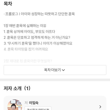
는 문제가 벌어진 뒤에 감정적으로 대응하는 훈육이 아니라, 미리 설계하
목차
는 ‘예방 훈육’, 그리고 갈등 이후에도 관계를 해치지 않는 ‘상황 대처 훈
육’이 중요하다고 말한다.
· 프롤로그 | 아이와 성장하는 따뜻하고 단단한 훈육
자라나는 아이에게 훈육을 통해 올바른 행동의 기준을 알려 주는 일은 반
1장 매번 훈육에 실패하는 이유
드시 필요하다. 그러나 훈육이 곧 무섭게 혼내는 것을 의미하지는 않는다.
1. 훈육 상처에 아이도, 부모도 아프다
아이의 마음이 먼저 움직일 때 훈육은 비로소 힘을 갖는다. 이 책이 말하는
2. 훈육은 단호하고 엄격하게 하는 거 아닌가요?
훈육은 아이를 다그치기보다 ‘따뜻하게’ 마음을 열고, ‘단단하게’ 기준을 세
3. ‘무시하기 훈육’을 했더니 아이가 이상해졌어요
우며, 그 과정에서 아이가 스스로 옳고 그름을 ‘깨닫게’ 한다. 아이의 행동
4. 훈육 타이밍을 잡기 어려워요
을 즉각 바꾸려는 조급한 훈육이 아니라, 아이가 왜 그렇게 행동했는지를
이해하고 다음 선택을 스스로 할 수 있도록 돕는 것이 저자가 말하는 ‘최소
2장 제대로 된 훈육이란 무엇일까?
한의 훈육’이다. 부모가 중심을 잃지 않고 차분하게 가르칠 때, 아이는 혼나
5. 훈육 오해는 부모의 상처에서 시작된다
목차 더보기
지 않아도 배우고, 억지로 따르지 않아도 성장한다. 떼쓰기와 고집, 감정 폭
6. 아이의 마음을 읽지 못하는 부모들
발과 반복되는 문제 행동 앞에서 바로 꺼내어 적용할 수 있는 34가지 현실
7. 제대로 된 훈육을 받고 싶은 아이들
적인 해법을 따라가다 보면 따뜻하지만 단단하게, 그리고 아이 스스로 깨
8. 훈육의 종류, 먼저 선택하세요
저자 소개
1
닫도록 이끄는 훈육의 힘을 만나게 될 것이다.
9. 훈육, 몇 살부터 시작하면 좋을까?
[+plus] 양육자가 여럿일 때 필요한 훈육 대화 세 가지
저
이임숙
3장 모든 아이에게 어떤 상황에서도 적용되는 훈육법