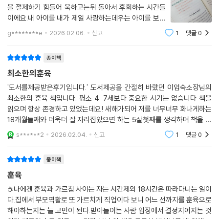
을 절제하기 힘들어 욱하고는뒤 돌아서 후회하는 시간들
이에요.내 아이를 내가 제일 사랑하는데우는 아이를 보는
것도 괴롭고그렇다고 문제행동을 하는 아이를 방치할 수
g********e
2026.02.06.
신고
1
댓글
0
도 없어 쩔쩔매요＜최소한의 훈육＞은아이를 어떻게 통
제할 것인가보다훈육이 끝난 뒤아이 마음에 무
종이책
최소한의훈육
'도서를제공받은후기입니다.' 도서제공을 간절히 바랐던 이임숙소장님의
최소한의 훈육 책입니다. 평소 4-7세보다 중요한 시기는 없습니다 책을
읽으며 항상 존경하고 있었는데요! 새해가되어 저를 너무너무 화나게하는
18개월둘째와 더욱더 잘 자리잡았으면 하는 5살첫째를 생각하며 책을 읽
기 시작했습니다. 훈육책을 한번도 안 읽은 것이 아니라서, 훈육의 방향성
s******2
2026.02.04.
신고
1
댓글
0
은 알고 있었는데, 이
종이책
훈육
☕️나에겐 훈육과 가르침 사이는 자는 시간제외 18시간은 따라다니는 일이
다.집에서 부모역활로 또 가르치게 직업이다 보니 어느 선까지를 훈육으로
해야하는지는 늘 고민이 된다.받아들이는 사람 입장에서 결정지어지는 것