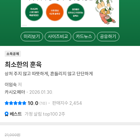
미리보기
사이즈비교
카드뉴스
공유하기
소득공제
최소한의 훈육
상처 주지 않고 따뜻하게, 흔들리지 않고 단단하게
이임숙
저
카시오페아
2026.01.30.
10.0
판매지수
2,454
10
베스트
가정 살림 top100 2주
21,000
원