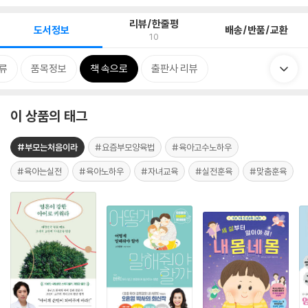
리뷰/한줄평
도서정보
배송/반품/교환
10
류
품목정보
책 속으로
출판사 리뷰
이 상품의 태그
#부모는처음이라
#요즘부모양육법
#육아고수노하우
#육아는실전
#육아노하우
#자녀교육
#실전훈육
#맞춤훈육