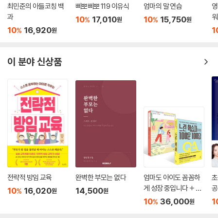
최민준의 아들코칭 백
삐뽀삐뽀 119 이유식
엄마의 말 연습
영
과
워
10
17,010
10
15,750
%
%
원
원
10
16,920
1
%
원
이 분야 신상품
전략적 방임 교육
완벽한 부모는 없다
엄마도 아이도 꼼꼼하
초
게 성장 중입니다 + 느
공
10
16,020
14,500
%
원
원
린 학습자를 위한 100
10
36,000
1
%
원
문 100답 세트