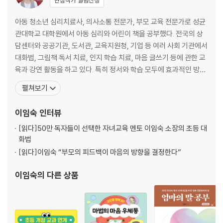
관심작가 알림신청
10. 성공적인 훈육 과정 들여다보기
11. 따뜻했나요? 아이가 고맙다고 하나요?
아동 청소년 심리치료사, 의사소통 전문가, 부모 교육 전문가로 성균
12. 성공적인 훈육을 위한 제1원칙: 따뜻한 훈육
관대학교 대학원에서 아동 심리와 어린이 책을 공부했다. 전국의 상
13. 성공적인 훈육을 위한 제2원칙: 단단한 훈육
담센터와 공공기관, 도서관, 교육지원청, 기업 등 여러 사회 기관에서
14. 성공적인 훈육을 위한 제3원칙: 깨닫는 훈육
대화법, 그림책 독서 치료, 인지 학습 치료, 마음 글쓰기 등에 관한 교
[+plus] 아이의 감정만큼 중요한 부모의 감정 조절법
육과 강연 활동을 하고 있다. 특히 정서와 학습 모두에 효과적인 방법
을 연구 개발하는 중이며, 현재 한국독서치료학회 이사, 맑은숲아동
펼쳐보기
4장 흔들리지 않는 실전 훈육
청소년상담센터 소장을 맡고 있다. 독서문화진흥 유공 국무총리표창
15. 알면 어렵지 않은 따단 훈육 4단계
(2017)을 수상하였으며, 저서 『0~3세 육아, 그림책에 답이 있습니
이임숙
인터뷰
16. 식당에서 가만있지 못하는 아이 훈육법
다』(2025), 『이임숙의 결국 잘되는
17. 아이를 통제하기 힘들 때는 ‘백허그 훈육법’
[읽다]
50만 독자들이 선택한 자녀교육 멘토 이임숙 소장의 초등 대
화법
5장 훈육이 성공했을 때, 실패했을 때
[읽다]
이임숙 “부모의 피드백이 마음의 방향을 결정한다”
18. 훈육이 성공했다는 증거들
이임숙
의 다른 상품
19. 단단함이 부족하면 나타나는 부작용
20. ‘무시하기 훈육법’이 성공하기 위해서는
21. 아이의 뇌에 꼭 필요한 ‘야단친 후 30분 법칙’
[+plus] 훈육에 도움 되는 진짜 칭찬