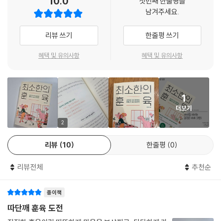
10.0
면 화장실 가고 싶다고 말해.” 이렇게 금지 행동만이 아니라 허용 행동까지
첫번째 한줄평을
르치는 것이 훈육인 것이다. 아이가 폭발했을 때 붙들고 진정시켜서 가르
남겨주세요.
같이 말한다. 금지 행동만 알려 주면 아이는 무엇을 해야 할지 모른다.
치는 것도 훈육에 포함되지만 폭발하기 전에 먼저 가르치는 것이 더 좋은
- p.168, 〈식당에서 가만있지 못하는 아이 훈육법〉 중에서
훈육이다.
리뷰 쓰기
한줄평 쓰기
붙드는 건 똑같지만 뒤에서 안아 버둥거리지 못하게 하면 아프지 않게 아
따뜻하게, 아이의 마음이 움직여야 훈육이 성공한다
혜택 및 유의사항
혜택 및 유의사항
이 몸을 통제할 수 있어 매우 안전하고 효과적이다. 훈육할 때 엄마의 무서
단단하게, 꼭 가르쳐야 할 경계는 흔들리지 않고 권위 있게 전달한다
운 표정을 아이가 보지 않아도 된다. 더구나 아이의 빠른 심장박동과 더워
깨닫게, 아이는 올바른 방향을 깨달으며 성장한다
진 몸의 열기를 고스란히 느낄 수 있어 아이의 마음을 더 잘 이해하게 된다.
이 책이 제안하는 훈육의 원칙은 세 가지다. 첫 번째, ‘따뜻하게’. 무섭고 엄
신기하게 엄마 목소리도 쉽게 조절된다. 소리를 지르지 않고 목소리 톤을
1
하게 큰소리를 쳐서 겁을 먹은 아이, 감정적으로 폭발해서 엉엉 우는 아이
낮추고, 작게 천천히 말하는 것이 가능하다.
더보기
에게는 부모의 가르침이 잘 들리지 않는다. 그래서 먼저 따뜻하게 다독이
- p.186, 〈아이를 통제하기 힘들 때는 ‘백허그 훈육법’〉 중에서
며 아이를 진정시키는 것이 우선이다.
2
두 번째, ‘단단하게’. 지금까지 훈육이 실패했다면, 끝까지 단단하게 버티지
좋은 부모가 되어 아이를 잘 키우고 싶은 부모일수록 명령형의 언어를 꺼
리뷰
10
한줄평
0
못하고 아이에게 틈을 보였기 때문이다. 이 책은 유아기부터 초등학생까지
리는 경향이 많다. “해!”, “안 돼!”라는 말을 사용하면 왠지 나쁜 부모인 것
부모가 매일 맞닥뜨리는 장면에서 끝까지 흔들리지 않는 포인트를 상세히
같고, 아이에게 상처를 준 것 같은 느낌이 든다. 좋은 부모가 훈육에 실패하
리뷰전체
추천순
짚었다. 아침마다 유치원에 안 가겠다고 버티는 아이, 잠자리에 들기 전 끝
는 건 명령형의 언어를 꼭 사용해야 할 때 사용하지 않기 때문이다. 단단한
없는 요구를 하는 아이, 밥상 앞에서 실랑이가 반복되는 상황, 말대꾸가 늘
경계를 아이에게 가르치지 못한 것이다. 해야 하는 것은 해야 하고, 안 되는
종이책
고 규칙을 거부하는 순간까지 총정리했다. 훈육을 ‘사건이 터진 뒤 혼내는
것은 절대 안 된다는 약속을 단단하게 지켜야 한다.
일’로 한정하지 않는다. 마트에 가기 전, 식당에 들어가기 전 미리 약속하는
따단깨 훈육 도전
- p. 201, 〈단단함이 부족하면 나타나는 부작용〉 중에서
‘예방 훈육’, 그리고 상황 발생 후 감정 소모 없이 대응하는 ‘대처 훈육’을 구