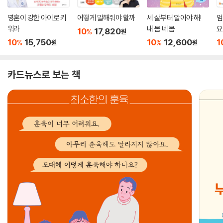
영혼이 강한 아이로 키
어떻게 말해줘야 할까
세 살부터 알아야 해!
엄
워라
내 몸 네 몸
요
10
17,820
%
원
10
15,750
10
12,600
1
%
%
원
원
카드뉴스로 보는 책