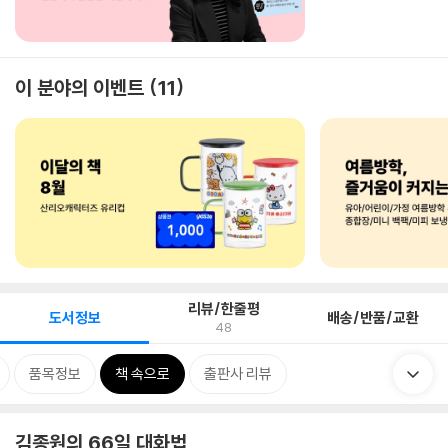
이 분야의 이벤트
11
리뷰/한줄평
도서정보
배송/반품/교환
48
품목정보
책 속으로
출판사 리뷰
김종원의 66일 대화법