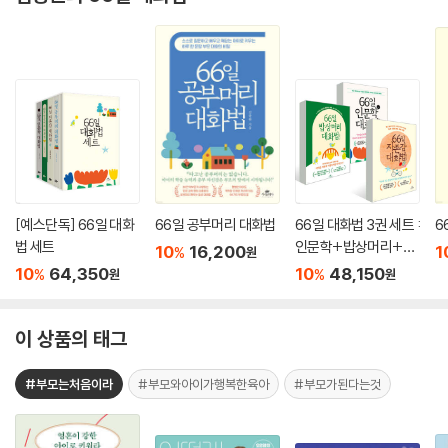
[예스단독] 66일 대화
66일 공부머리 대화법
66일 대화법 3권 세트 :
6
법 세트
인문학+밥상머리+자
10
16,200
1
%
원
존감
10
64,350
10
48,150
%
%
원
원
이 상품의 태그
#부모는처음이라
#부모와아이가행복한육아
#부모가된다는것