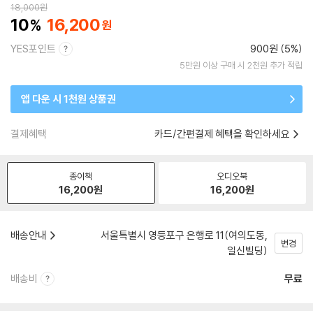
18,000
원
10
16,200
YES포인트
900원 (5%)
5만원 이상 구매 시 2천원 추가 적립
앱 다운 시 1천원 상품권
결제혜택
카드/간편결제 혜택을 확인하세요
종이책
오디오북
16,200
원
16,200
원
배송안내
서울특별시 영등포구 은행로 11(여의도동,
변경
일신빌딩)
배송비
무료