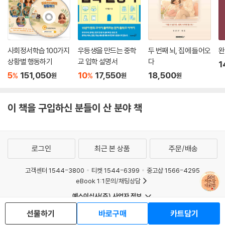
사회정서학습 100가지
우등생을 만드는 중학
두 번째 뇌, 집에 들어오
완
상황별 행동하기
교 입학 설명서
다
1
5
151,050
10
17,550
18,500
%
%
원
원
원
이 책을 구입하신 분들이 산 분야 책
로그인
최근 본 상품
주문/배송
고객센터 1544-3800
티켓 1544-6399
중고샵 1566-4295
eBook 1:1문의/채팅상담
예스이십사(주) 사업자 정보
이용약관
개인정보처리방침
청소년보호정책
선물하기
바로구매
카트담기
PC버전
회사소개
거래처관계자께