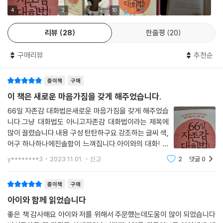
치, 그리고 혼자 차분하게 부모를 기다린 아이의 독립된 시간의 가치는 모
통해 아이의 자존감을 단단하게 해줄 내면의 힘을 기르도록 돕는다. 다음
4
2
10
두 말을 통해 아이에게 전해주는 게 좋습니다. 그러면 아이는 모든 사람은
으로 4장에는 ‘실패에 흔들리지 않고 도전하는 아이로 키우는 대화’를, 5
결국 독립하고, 누구나 혼자만의 시간이 필요하며, 그때 수많은 일을 해낼
리뷰
28
한줄평
20
장에는 ‘독립적이고 사회성 높은 아이로 키우는 대화’를 실어 내면에 쌓은
수 있다는 사실도 알게 될 겁니다.
힘을 바깥으로 확장하는 방법을 설명한다. 마지막으로 6장에는 ‘아이의 숨
--- p.217, 「5장. 독립적이고 사회성 높은 아이로 키우는 대화 11일」 중에
구매리뷰
추천순
은 가치를 발견하고 무한한 가능성을 열어주는 대화’를 소개하면서, 아이
서
가 단단한 자존감을 무기로 삼아 삶의 곳곳에서 자신의 가치를 발휘하고
종이책
구매
사용할 수 있도록 했다.
부모의 말과 질문은 아이가 만날 삶의 가능성과 맞닿아 있습니다. 말의 깊
이 책은 새로운 마음가짐을 갖게 해주었습니다.
이와 폭이 아이의 가능성을 결정하는 셈이죠. 그래서 더욱 아이에게 말을
실용적인 일상 대화부터 단계별 대화 솔루션까지!
66일 자존감 대화법은새로운 마음가짐을 갖게 해주었습
할 때는 ‘불가능’에 접근한 언어를 ‘가능’의 공간으로 이동시켜야 합니다.
아이의 삶을 기적처럼 바꾸는
니다.그냥 대화법도 아니고자존감 대화법이라는 제목에
단지 그렇게 언어를 이동시키는 것만으로도, 모든 부모는 아이에게 성장과
하루 10분, 66일의 작은 대화 습관
많이 끌렸습니다.내용 구성 탄탄하구요.강조하는 글씨 색,
가능성의 말을 들려줄 수 있습니다.
어구 하나하나에진솔함이 느껴집니다.아이와의 대화! 쉽
--- p.282, 「6장. 아이의 숨은 가치를 발견하고 무한한 가능성을 열어주는
올바른 대화법은 ‘나의 것’으로 만들었을 때 비로소 효과를 제대로 발휘한
지는 않은 것 같습니다. 66일 자존감 대화법을 통해새로
y********3
2023.11.01.
신고
2
댓글
0
대화 11일」 중에서
운 마음가짐을 갖고방법을 적용해 보면 좋을 것 같습니다
다. 그렇다면 아이의 자존감을 높여주는 좋은 대화를 어떻게 습관화할 수
추천합니다좋은 도서 유익한 도서 감사합니다.
있을까? 많은 뇌과학책과 자기계발서에서는 21일 동안 한 가지의 행동을
종이책
구매
계속하면 뇌에 변화가 생기고, 그것을 66일 동안 지속하면 90%는 습관화
아이와 함께 읽었습니다
에 성공한 것이라고 말한다. 즉, 한 사람의 삶을 바꿀 습관을 만드는 데 필
요한 최소한의 기간이 66일이며, 무엇이든 66일만 반복하다 보면 굳이 애
좋은 책 감사해요 아이와 저를 위해서 주문했는데도움이 많이 되었습니다