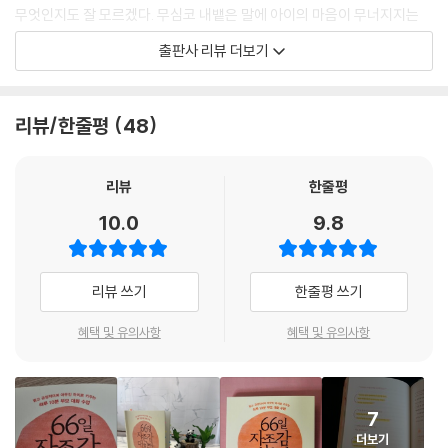
중에서
무엇인지도 잘 모르겠다. 무심코 내뱉은 말에 아이의 마음이 무너지지는
05 아이의 잠든 재능과 가치를 발견하는 6가지 말
않을까 조심스럽고, 그렇다고 좋은 말, 예쁜 말만 전해주자니 버릇없는 아
06 어떤 유혹에도 굴하지 않고 자신만의 길을 걷는 아이로 키우는 부모의
출판사 리뷰 더보기
세상에는 체구가 작아도 듬직하게 보이는 아이가 있고, 체구는 크지만 나
이로 클 것 같아 걱정스럽다. 왜 우리 아이는 어떤 교육도 통하지 않는 걸
말
약하게 보이는 아이가 있습니다. 중요한 건 바로 ‘긍정적인 공격성’에 있습
까? 그리고 아이에게 무슨 말을 어떻게 해주면 좋을까?
07 아이에게 “너는 이 세상의 주인공이야!”라고 말하지 마세요
니다. 아마 처음 듣는 표현일 수도 있습니다. 제가 지난 20년간 교육과 연
08 주말을 아이의 잠재력을 깨워주는 ‘지적 시간’으로 만드는 법
리뷰/한줄평
48
구를 통해 발견한 결과물인데, 자신의 의사 표현을 매우 선명하고 당당하
20년간 90여 권의 책을 쓰며 인문학과 자녀교육의 본질을 전해온 김종원
09 한 게 없는 아이와 한계가 없는 아이는 ‘이것’이 다릅니다
게 할 줄 아는, 긍정적인 공격성이 있는 아이들은 지금 자신이 어떤 상태이
작가는 아이의 자존감에서 그 해답을 찾았다. 그는 모든 자녀교육에 앞서
10 부모 스스로 자신의 가능성을 믿는 힘
며 어떤 감정을 느끼고 있는지 최대한 무례하지 않게 말할 줄 압니다.
가장 중요한 일은 ‘기초를 튼튼히 하는 것’, 다시 말해 아이의 자존감을 단
리뷰
한줄평
11 아이는 부모가 믿는 만큼 자랍니다
--- p.117, 「3장. 자기 생각을 또박또박 표현하게 해주는 대화 11일」 중에서
단하게 해주는 것이라 말한다. 자존감은 자신의 가치를 스스로 평가한 결
10.0
9.8
과이자 자신에 대한 신념의 집합 그 자체로, 특히 아이들의 성장과 잠재 가
‘평균보다’ 낮다는 두려움, ‘또래보다’ 작고 약하다는 불안. 그게 부모님의
능성에 매우 결정적인 영향을 미친다. 지반이 약하고 흔들리는 땅 위에 좋
마음을 아프게 한다는 것도 알고 있습니다. 하지만 그럴수록 아이에게 비
은 건물을 세울 수 없듯, 아이들에게 자존감이라는 토대가 없이는 지성, 창
리뷰 쓰기
한줄평 쓰기
교의 언어가 아닌 성장의 언어를 들려주는 게 좋습니다. 모든 것은 결국 스
의성, 사회성과 같은 인문학적 소양이 결코 자라날 수 없기 때문이다.
스로 결심해서 나아져야 하니까요.
혜택 및 유의사항
혜택 및 유의사항
--- p.180~181, 「4장. 불안은 줄이고 내면은 단단하게 해주는 대화 11일」
『66일 자존감 대화법』은 총 6장으로 구성되어 있으며, 각 장에는 아이의
중에서
인문학적 소양을 끌어올리고 잠재력을 성장시키는 66가지 자존감 대화법
을 담았다. 먼저 1장에서는 ‘아이의 자존감을 높이는 대화’로 자존감 대화
아이가 울면서 매달리는 건 부모를 너무 사랑해서 그런 것이 아니라, 의존
7
의 기본이 되는 말을 소개한다. 2장에는 ‘불안은 줄이고 내면은 단단하게
하려는 약한 마음 때문입니다. …여러분이 아이와 떨어져 있던 시간의 가
더보기
해주는 대화’를, 3장에는 ‘자기 생각을 또박또박 표현하게 해주는 대화’를