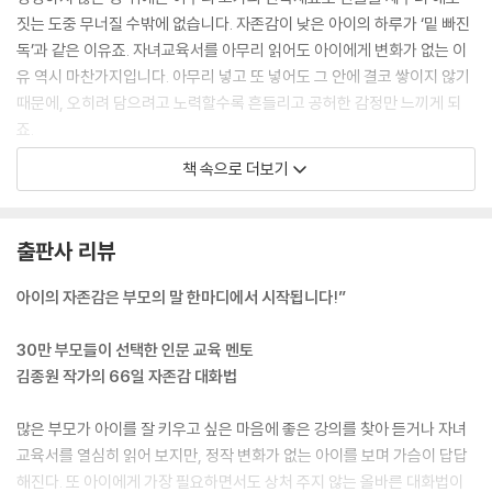
01 부모에게 의존하는 아이를 바꾸는 독립의 말
짓는 도중 무너질 수밖에 없습니다. 자존감이 낮은 아이의 하루가 ‘밑 빠진
02 뭐든 스스로 척척 해내는 아이로 키우는 부모의 말
독’과 같은 이유죠. 자녀교육서를 아무리 읽어도 아이에게 변화가 없는 이
03 들을수록 독립적인 아이로 자라나게 해주는 긍정어의 힘
유 역시 마찬가지입니다. 아무리 넣고 또 넣어도 그 안에 결코 쌓이지 않기
04 ‘때찌’가 아이 성장에 최악인 4가지 이유
때문에, 오히려 담으려고 노력할수록 흔들리고 공허한 감정만 느끼게 되
05 버릇없고 인사 안 하는 아이, 왜 그런 걸까요?
죠.
06 방학 때 들려주면 아이의 새 학년이 근사해지는 말
--- p.5~6, 「프롤로그」 중에서
책 속으로 더보기
07 친구와 다투고 돌아온 아이에게 묻지 말아야 할 3가지 질문
08 친구 관계로 고민하는 아이에게 해주면 좋은 말들
부모의 말은 아이에게 줄 수 있는 최고의 유산입니다. 누가 강제로 훔칠 수
09 아이가 밖에서 부당한 일을 겪었을 때 이렇게 말해주세요
도 없고, 세월이 아무리 흘러도 사라지지 않고 남아 사랑하는 아이를 소중
출판사 리뷰
10 자존감은 높아지고 우애도 깊게 만드는 ‘형제 대화의 3가지 원칙’
하게 지켜주죠. 지금 여러분이 말할 수 있고 아이가 그걸 들을 수 있다는 것
11 가장 중요한 건 언제나 부모의 정서적 안정입니다
은 기적입니다.
아이의 자존감은 부모의 말 한마디에서 시작됩니다!”
--- p.18, 「1장. 아이의 자존감을 높이는 대화 11일」 중에서
6장 아이의 숨은 가치를 발견하고 무한한 가능성을 열어주는 대화 11일
30만 부모들이 선택한 인문 교육 멘토
아이는 부모의 표현을 그대로 받아 다시 자신에게 묻습니다. “넌 누굴 닮아
김종원 작가의 66일 자존감 대화법
01 ‘방법을 찾는 말’이 환경을 탓하는 아이를 바꿉니다
서 그 모양이니!”라는 말을 부모가 먼저 했기 때문에 “난 왜 이 모양이
02 아이의 재능과 운을 키워주는 가능성의 말 습관
지?”라는 질문을 아이가 생각할 수 있었던 거죠. 아이가 던지는 질문은 부
많은 부모가 아이를 잘 키우고 싶은 마음에 좋은 강의를 찾아 듣거나 자녀
03 일상의 작은 것에서도 가치를 발견하는 방법
모의 언어 수준에서 벗어날 수가 없습니다.
교육서를 열심히 읽어 보지만, 정작 변화가 없는 아이를 보며 가슴이 답답
04 “넌 아직 어려서 할 수 없어”라는 말이 아이 삶에 미치는 부정적인 영
--- p.79~80, 「2장. 불안은 줄이고 내면은 단단하게 해주는 대화 11일」
해진다. 또 아이에게 가장 필요하면서도 상처 주지 않는 올바른 대화법이
향