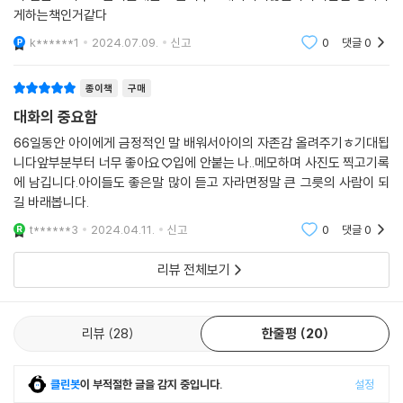
게하는책인거같다
k******1
2024.07.09.
신고
0
댓글
0
종이책
구매
대화의 중요함
66일동안 아이에게 금정적인 말 배워서아이의 자존감 올려주기ㅎ기대됩
니다앞부분부터 너무 좋아요♡입에 안붙는 나..메모하며 사진도 찍고기록
에 남깁니다.아이들도 좋은말 많이 듣고 자라면정말 큰 그릇의 사람이 되
길 바래봅니다.
t******3
2024.04.11.
신고
0
댓글
0
리뷰 전체보기
리뷰
28
한줄평
20
클린봇
이 부적절한 글을 감지 중입니다.
설정