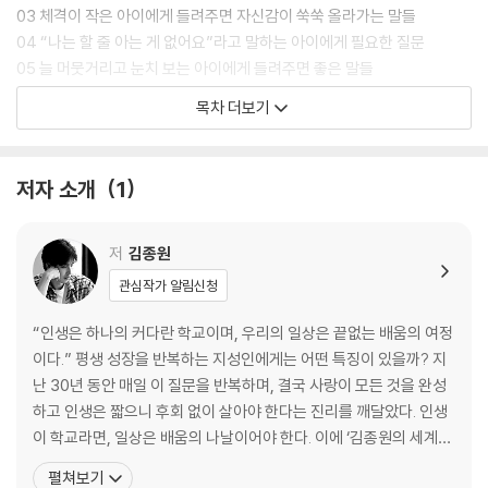
03 체격이 작은 아이에게 들려주면 자신감이 쑥쑥 올라가는 말들
04 “나는 할 줄 아는 게 없어요”라고 말하는 아이에게 필요한 질문
05 늘 머뭇거리고 눈치 보는 아이에게 들려주면 좋은 말들
06 “넌 왜 그렇게 예민하니!”라는 말 대신 해주면 좋은 말
목차 더보기
07 아이에게 자기 확신과 행복을 가져다주는 10가지 긍정어
08 “안 돼!”라는 말을 주의해서 써야 하는 이유
09 아이의 자존감을 망치는 의외의 5가지 말
저자 소개
1
10 소심하고 겁 많은 아이를 변화시키는 말
11 아이는 부모의 자존감을 그대로 물려받습니다
저
김종원
2장 불안은 줄이고 내면은 단단하게 해주는 대화 11일
관심작가 알림신청
01 매일 아이에게 들려주면 정서가 안정되는 말
“인생은 하나의 커다란 학교이며, 우리의 일상은 끝없는 배움의 여정
02 아이의 정서 지능을 높이는 5가지 말
이다.” 평생 성장을 반복하는 지성인에게는 어떤 특징이 있을까? 지
03 아이의 내면이 단단해지는 ‘바꿔 표현하기’의 힘
난 30년 동안 매일 이 질문을 반복하며, 결국 사랑이 모든 것을 완성
04 자주 실수하는 아이의 내면의 성장을 돕는 3단계 질문법
하고 인생은 짧으니 후회 없이 살아야 한다는 진리를 깨달았다. 인생
05 “고생했어”, “수고했어”라는 말 대신 쓰면 좋을 3가지 마음의 언어
이 학교라면, 일상은 배움의 나날이어야 한다. 이에 ‘김종원의 세계철
06 유아기 아이에게 들려주면 단단한 내면을 키울 수 있는 말
학전집’을 구상했고, 괴테를 시작으로 그 농밀한 여정을 이어가고 있
펼쳐보기
07 아이를 주눅 들게 만드는 8가지 말