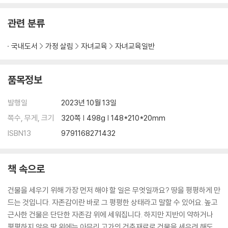
11 아이가 바르고 예쁜 말을 할 수 있게 도와주는 15가지 사랑의 말들
관련 분류
4장 실패에 흔들리지 않고 도전하는 아이로 키우는 대화 11일
국내도서
가정 살림
자녀교육
자녀교육일반
01 실수를 저지른 아이에게 필요한 건 비난이 아닙니다
02 ‘분노의 자리’에서 벗어나면 실수한 아이의 마음을 이해할 수 있습니다
03 실패를 경험한 아이에게 꼭 해주어야 하는 8가지 말
품목정보
04 “네가 그 친구보다 훨씬 낫지”라는 말이 결국 아이를 더 좌절하게 만듭
니다
발행일
2023년 10월 13일
05 실수한 아이의 마음을 다독이고 자존감을 높여주는 말들
쪽수, 무게, 크기
320쪽 | 498g | 148*210*20mm
06 도전을 두려워하는 아이에게 용기를 불어넣는 모험의 말
ISBN13
9791168271432
07 같은 잘못을 반복하는 아이에게 들려주면 좋은 부모의 말
08 이런 말을 듣고 자란 아이는 평생 자신을 불신하게 됩니다
09 주어진 환경을 극복하며 자기 삶을 사는 힘
책 속으로
10 “나는 할 수 없어”라고 하는 아이에게는 이런 말을 들려주세요
11 좋은 ‘격려’는 어떤 칭찬보다도 힘이 셉니다
건물을 세우기 위해 가장 먼저 해야 할 일은 무엇일까요? 땅을 평평하게 만
드는 것입니다. 자존감이란 바로 그 평평한 상태라고 말할 수 있어요. 높고
5장 독립적이고 사회성 높은 아이로 키우는 대화 11일
근사한 건물은 단단한 자존감 위에 세워집니다. 하지만 지반이 약하거나
평평하지 않은 땅 위에는 아무리 고가의 건축재료로 건물을 세우려 해도