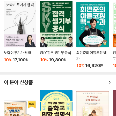
노력이 무기가 될 때
SKY 합격 생기부 공식
최민준의 아들코칭 백
천
과
부
10
17,100
10
19,800
%
%
원
원
10
16,920
1
%
원
이 분야 신상품