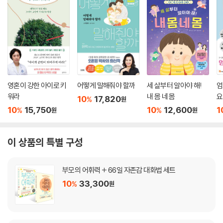
영혼이 강한 아이로 키
어떻게 말해줘야 할까
세 살부터 알아야 해!
엄
워라
내 몸 네 몸
요
10
17,820
%
원
10
15,750
10
12,600
1
%
%
원
원
이 상품의 특별 구성
부모의 어휘력 + 66일 자존감 대화법 세트
10
33,300
%
원