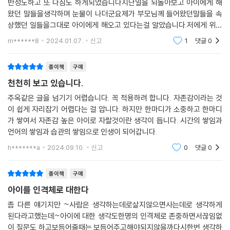
반성도하고 또 다짐도 하게되었습니다지난일을 되돌아보고 아이에게 해
쓰지 않고도 그것을 일상에서 자연스레 행하게 된다는 것이다.
왔던 말들을생각하며 눈물이 나더군요제가 부모님께 들어왔던말들을 속
상했던 일들을그대로 아이에게 해오고 있다는걸 알았습니다.저에게 위로
이 책은 모든 부모가 쉽게 따라 할 수 있는 일상의 언어를 66일 동안 반복
를 그리고 앞으로의 아이의 인생에있어서더큰 자신감을 줄수있을것 같아
적으로 행할 수 있게 구성되었다. 습관화에 필요한 최소한의 기간인 ‘66
m******8
2024.01.07.
신고
1
댓글
0
요
일’과 김종원 작가만의 ‘자존감 대화법’이 하나로 결합되어 매우 실용적이
면서도 구체적으로 활용이 가능하다. 또한 독자 스스로 문장을 낭독하고
종이책
구매
필사할 수 있도록 김종원 작가 특유의 섬세한 시선을 담은 부모의 말들을
천천히 보고 있습니다.
책에 풀어냈다. 아이들은 겉으로 단단해 보여도 사실은 연약하다. 그렇기
주옥같은 글을 넘기기 어렵습니다. 꼭 적용하려 합니다. 자존감이라는 것
에 부모가 일방적으로 말을 전달하기보다는 아이가 스스로 자기감정을 이
이 쉽게 자리잡기 어렵다는 걸 압니다. 하지만 한마디가 소중하고 한마디
해하고 생각을 정리해 표현할 수 있도록 천천히 이끌어주는 섬세하면서도
가 쌓여서 자존감 높은 아이로 자랄것이란 생각이 듭니다. 시간의 쌓임과
다정한 말이 필요하다.
언어의 쌓임과 습관의 쌓임으로 인생이 되어갑니다.
h*******a
2024.09.10.
신고
0
댓글
0
부모의 말 한마디에는 아이의 삶을 바꾸는 특별한 힘이 있다. 수많은 실패
속에서 다시 시작하는 능력, 상황과 상관없이 스스로를 믿고 사랑할 줄 아
종이책
구매
는 마음, 밝고 건강한 사회적 관계를 맺어가는 힘…. 그 모든 것은 자존감에
서 시작된다. 이 책을 읽으면서 하루 10분, 66일 동안 하나씩 따라 해보자.
아이를 인격체로 대한다
일상에서 이루어지는 작은 대화로 아이는 한 명의 단단한 어른으로 성장하
좀 다른 얘기지만 ~사람은 생각하는데로살지않으면사는데로 생각하게
고, 부모는 아이를 향한 믿음이 더욱 견고해지는 큰 기적을 경험할 수 있을
된다라고했는데~아이에 대한 생각도한명의 인격체로 존중하면서끊임없
것이다.
이 질문도 하고보듬어줄때는 보듬어주고해야되지않을까다시한번 생각하