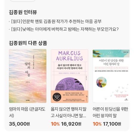
다. 저서로는 《너에게 들려주는 단단한 말》, 《글은 어떻게 삶이 되는
08 “자랑스러워”라는 말이 아이의 마음에 미치는 영향
가》, 《인간은 노력하는 한 방황한다》, 《내 언어의 한계는 내 세계의
김종원
인터뷰
09 사춘기를 건너는 아이의 방황을 잡아주는 말
한계이다》, 《나의 현재만이 나의 유
10 아이의 정서와 자존감을 망치는 부모의 5가지 말버릇
[읽다]
인문학 멘토 김종원 작가가 추천하는 마음 공부
11 하루를 살아갈 힘을 주는 좋은 마음을 전하는 6가지 말
[읽다]
낮에는 아이에게 버럭하고 밤에는 자책하는 부모인가요?
3장 자기 생각을 또박또박 표현하게 해주는 대화 11일
김종원
의 다른 상품
01 자기 의견과 생각을 표현할 줄 아는 아이들이 평소 자주 듣는 말들
02 수줍음 많은 아이에게 자신감을 심어주는 ‘말 놀이법’
03 주사 맞으며 울지 않는 의젓한 아이로 기르는 말
04 ‘너무’가 아이에게 미치는 ‘너무’ 나쁜 영향
05 정확히 말하려면 맞춤법을 알아야 합니다
06 욱하지 않고 자기 생각을 말하게 하려면 아이의 ‘감정 주머니’를 키워주
세요
07 아이가 일상의 소중함을 깨닫고 감사한 마음을 표현하게 해주는 대화
엄마의 마음 (큰글자도
옳지 않으면 행하지 말
어른이 된 당신을 위한
08 아이는 자기 주장이 약할수록 억지 부리고 떼를 씁니다
서)
고 사실이 아니면 말하
어린 왕자의 말
09 아이와 TV를 시청할 때 생각을 이끌어낼 수 있게 도와주는 말
지 마라
35,000
10
16,920
10
17,100
%
%
원
원
원
10 자신감을 잃지 않고 늘 당당하게 말하는 아이로 키우는 믿음의 말