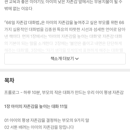
싼 교육과 좋은 이야기도 아이의 낮은 자존감 앞에서는 무용지물이 될 수
밖에 없는 이유다.
『66일 자존감 대화법』은 아이의 자존감을 높여주고 싶은 부모를 위한 66
가지 실용적인 대화법을 김종원 특유의 따뜻한 시선과 섬세한 언어로 담아
낸 책이다. 먼저 1장에서는 ‘아이의 자존감을 높이는 대화’로 자존감 대화
의 기본이 되는 말을 소개한다. 2장에는 ‘불안은 줄이고 내면은 단단하게
해주는 대화’를, 3장에는 ‘자기 생각을 또박또박 표현하게 해주는 대화’를
통해 아이의 자존감을 단단하게 해줄 내면의 힘을 기르도록 돕는다. 다음
책소개 더보기
으로 4장에는 ‘실패에 흔들리지 않고 도전하는 아이로 키우는 대화’를, 5
장에는 ‘독립적이고 사회성 높은 아이로 키우는 대화’를 실어 내면에 쌓은
힘을 바깥으로 확장하는 방법을 설명한다. 마지막으로 6장에는 ‘아이의 숨
목차
은 가치를 발견하고 무한한 가능성을 열어주는 대화’를 소개하면서, 아이
가 단단한 자존감을 무기로 삼아 삶의 곳곳에서 자신의 가치를 발휘하고
프롤로그 - 하루 10분, 부모의 작은 대화가 만드는 우리 아이 평생 자존감
사용할 수 있도록 했다.
1장 아이의 자존감을 높이는 대화 11일
이 책과 함께 하루 10분, 66일간 자존감 대화법을 따라 해보자. 부모의 작
은 대화 습관으로 자라난 자존감은 앞으로 아이의 삶에 든든한 밑거름이
01 아이의 평생 자존감을 결정하는 부모의 9가지 말
되어줄 것이다.
02 서툰 배려는 아이의 자존감을 망칩니다