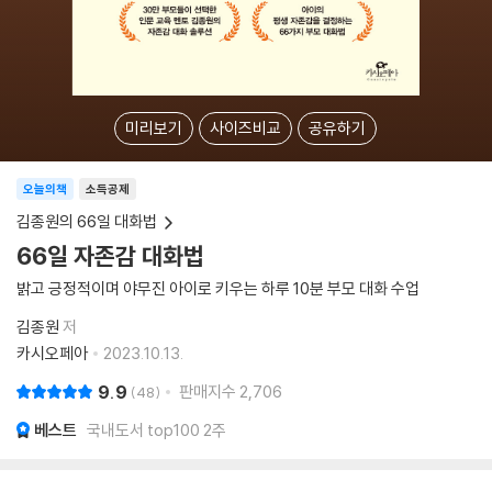
미리보기
사이즈비교
공유하기
오늘의책
소득공제
김종원의 66일 대화법
66일 자존감 대화법
밝고 긍정적이며 야무진 아이로 키우는 하루 10분 부모 대화 수업
김종원
저
카시오페아
2023.10.13.
9.9
판매지수
2,706
48
베스트
국내도서 top100 2주