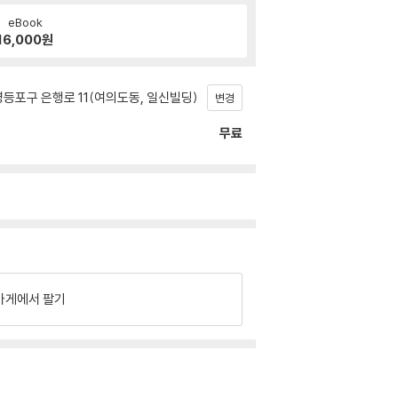
eBook
16,000
원
등포구 은행로 11(여의도동, 일신빌딩)
변경
무료
가게에서 팔기