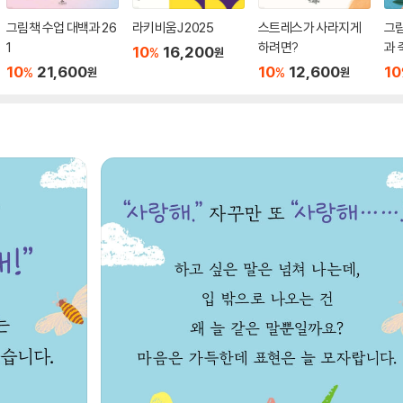
그림책 수업 대백과 26
라키비움J 2025
스트레스가 사라지게
그
1
하려면?
과 
10
16,200
%
원
10
21,600
10
12,600
10
%
%
원
원