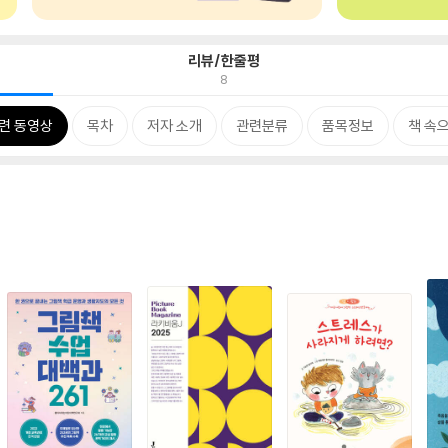
리뷰/한줄평
8
련 동영상
목차
저자 소개
관련분류
품목정보
책 속