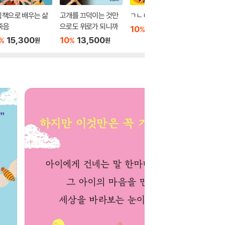
림책으로 배우는 삶
고개를 끄덕이는 것만
ㄱㄴㄷ
오늘도 
죽음
으로도 위로가 되니까
10
17,100
10
1
%
%
원
15,300
10
13,500
%
%
원
원