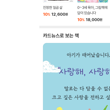
진정한 일곱 살
0~3세 육아, 그림책에
답이 있습니다
10
12,600
%
원
10
18,000
%
원
카드뉴스로 보는 책