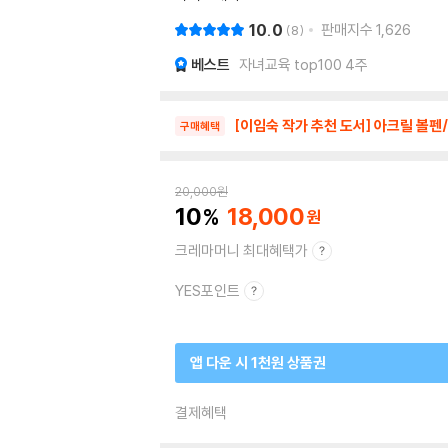
10.0
판매지수
1,626
8
베스트
자녀교육 top100 4주
[이임숙 작가 추천 도서] 아크릴 볼펜
구매혜택
20,000
원
10
18,000
크레마머니 최대혜택가
YES포인트
앱 다운 시 1천원 상품권
결제혜택