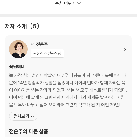
목차 더보기
·7월 _ 양육자를 위한 수학 교양서
·8월 _ 바다 생물을 만나요!
·9월 _ 한글 공부, 그림책이 책임진다?
저자 소개
5
·10월 _ 달, 과학과 예술이 만나다
·11월 _ 가을 숲에서 놀자!
·12월 _ 엄마표 미술 놀이도 하고, 공연도 보러 가요!
저
전은주
관심작가 알림신청
키워드로 보는 그림책 1, 공감 / 시대의 결핍, 지금 필요한 가치는 무엇인
가?
꽃님에미
늘 가장 힘든 순간이야말로 새로운 디딤돌이 되곤 했다. 둘째 아이 때
키워드로 보는 그림책 2, 다인종 다문화 사회
문에 14년 방송작가 생활을 접었더니 아이와 엄마가 함께 자라는 육
·다인종 다문화 사회로 변화하는 대한민국, 우리 아이들은 그림책 속 어디
아 이야기를 쓰는 작가가 되었고, 쓰는 책 모두 베스트셀러가 되었다.
에 있을까?
아이 덕분에 알게 된 그림책의 세계에서 나의 세계를 발견하는 기쁨
·초등 교사 김다혜 선생님이 말하는 대한민국의 교실 속 다문화 그림책 이
을 모두와 나누고 싶어 오지라퍼 그림책 덕후가 된 지 어언 20년! 네
야기
이버 그림책 카페 [제이그림책포럼] 운영자이며, 우리나라 최초의 독
펼쳐보기
·김개미 시인 인터뷰 “피부색은 안 보이고 우정만 보여요!”
자기반 그림책 잡지 [라키비움J]를 만들고 있다. 육아잡지에 그림책
칼럼을 연재하며, 전국에서 그림책 강연을 하고 있다. 인생에 대한 다
전은주
의 다른 상품
라키가 주목하는 그림책 작가, 나의 첫 그림책
정하고 강력한 질문을 품고 있는 그림책의 감