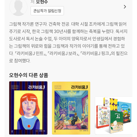
저
오현수
관심작가 알림신청
그림책 작가론 연구자. 건축학 전공. 대학 시절 조카에게 그림책 읽어
주기로 시작, 한국 그림책 30년사를 함께하는 축복을 누렸다. 독서지
도사로서 독서 논술 수업, 두 아이의 양육자로서 인생길에서 경험하
는 그림책의 위로와 힘을 그림책과 작가의 이야기를 통해 전하고 있
다. 『라키비움J 민트』, 『라키비움J 보라』, 『라키비움J 핑크』의 필진으
로 참여했다.
오현수
의 다른 상품