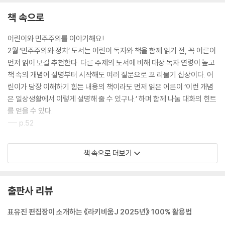
책 속으로
어린이와 민주주의를 이야기해요!
2월 ‘민주주의와 정치’ 도서는 어린이 독자와 책을 함께 읽기 전, 꼭 어른이
먼저 읽어 보길 추천한다. 다른 주제의 도서에 비해 대상 독자 연령이 높고
책 속의 개념어 설명부터 시작해도 여러 질문으로 꼬 리물기 십상이다. 어
린이가 당장 이해하기 힘든 내용의 책이라도 먼저 읽은 어른이 ‘이런 개념
은 일상생활에서 이렇게 설명해 줄 수 있구나.’ 하며 함께 나눌 대화의 힌트
를 얻을 수 있다.
--- p.52
시대의 결핍, 지금 필요한 가치는 무엇인가.
책 속으로 더보기
《조금 부족해도 괜찮아》를 보면 배에 큰 구멍이 난 친구, 몸이 꾸깃꾸깃하
게 접힌 친구, 물렁물렁한 몸 때문에 늘어져 있는 친구, 거꾸로 뒤집힌 친
구, 찌그러진 공처럼 모든 게 엉망진창인 다섯 친구가 허름한 집에서 특별
출판사 리뷰
한 일 없이 즐겁게 지내고 있다. 정말? 멀쩡하게 잘 지낸다는 글에 아이들
은 의아하게 쳐다본다. 어느 날 완벽한 친구가 나타나 아무것도 하지 않는
표유진 편집장이 소개하는 《라키비움J 2025년》 100% 활용법
다섯을 한심하게 바라보며 “너희들은 아무 쓸모가 없어! 아무것도 아니라