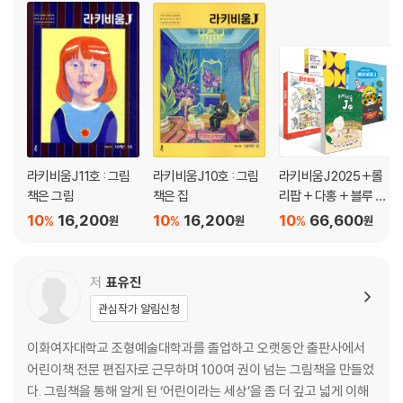
·《매일, 살림》 김지혜 작가 인터뷰 “매일을 살아내는 우리에게 건네는 위
로”
·《몹시 큰 초대장》 박서영 작가 인터뷰 “이리 와서 나를 발견해 주세요.”
키워드로 보는 그림책 3, 노벨상
·노벨상 수상 작가가 쓴 그림책
·그림책을 쓰는 노벨 경제학상 수상자 에스테르 뒤플로
라키비움J 11호 : 그림
라키비움J 10호 : 그림
라키비움J 2025 +롤
편집자, 작가, 번역가가 직접 소개하는 2025년 우리가 만날 그림책
책은 그림
책은 집
리팝 + 다홍 + 블루 세
·사계절출판사 김진 편집자
트
10
16,200
10
16,200
10
66,600
%
%
%
·미래아이 김수희 편집자
원
원
원
·그림책 작가 안녕달
·번역가 도은선
저
표유진
키워드로 보는 그림책 4, 시니어
관심작가 알림신청
·시니어, 그림책에서 인생을 읽다
이화여자대학교 조형예술대학과를 졸업하고 오랫동안 출판사에서
·박혜선 독자 인터뷰 “막걸리 심부름 갔다가 한입 몰래 먹었죠.”
어린이책 전문 편집자로 근무하며 100여 권이 넘는 그림책을 만들었
·인천 늘푸른도서관 박소희 관장 추천, 시니어 그림책 모임에서 인기 만점
다. 그림책을 통해 알게 된 ‘어린이라는 세상’을 좀 더 깊고 넓게 이해
그림책 5