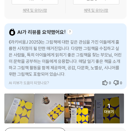
라피나, 인문학 공부 등에도 활용하기 좋다. 교육, 심리, 그림책 분야의 전
반짝반짝 빛날 수가 없었어요. 그래서 저 아이를 닮은 저렇게 당당하고 예
문가가 두루 모인 라키 팀의 노하우를 탈탈 털었으니 당신의 만족도는 100
혜택 및 유의사항
혜택 및 유의사항
쁜 아이를 동시로 써 보고 싶더라고요. 제가 너무나도 매혹된 아이의 순수
0%! ‘책 보고 활동’이란 공식을 깨고, 그림책이 말하는 주제를 다양하게 생
한 아름다움을 문학적으로 표현하고 싶었어요. 책 속으로 초대했을 때 얼
각해 보는 계기가 되길 바란다.
마만큼 빛날지 거기에 대한 기대를 갖고 엄청 정성을 다했던 것 같아요. 보
AI가 리뷰를 요약했어요!
통 신문 기사나 방송에서 외국인 노동자나 그들의 자녀들, 다문화 가족을
3. 키워드로 보는 그림책 - 공감, 다문화, 노벨상, 시니어
대할 때 배려의 대상으로 많이 보잖아요. 저는 그러고 싶지 않았어요. 배려
《라키비움J 2025》는 그림책에 대한 깊은 관심을 가진 이들에게 훌
의 대상, 약자의 모습이 아니라 그냥 그 아이 자체가 이 책에 있기를 바랐
륭한 시작점이 될 만한 매거진입니다. 다양한 그림책을 수집하고 싶
우리 사회의 중요 키워드를 통해 그림책의 역할과 의미에 대해 이야기한
은 사람들, 특히 아이들에게 읽히기 좋은 그림책을 찾는 부모님, 어린
죠.
키워드로 보는 그림책에서는 공감, 다문화, 노벨상, 시니어 4개의 키워드
이 문학을 공부하는 이들에게 유용합니다. 매달 일기 좋은 책을 소개
--- p.102
를 소개했다. 공감과 다문화 키워드에서는 교육 현장의 목소리를 직접 들
하고 그림책 활동을 함께 제공하며, 공감, 다문화, 노벨상, 시니어를
었고, 노벨상 키워드를 위해 한국에 출간된 적 있는 노벨상 수상 작가들의
위한 그림책도 포함되어 있습니다.
“이리 와서 나를 발견해 주세요.” 박서영 작가를 만나다
그림책 목록을 샅샅이 뒤졌다. 또 시니어를 위한 그림책 모임 운영자와 참
“저는 자신의 삶을 충실히 살아가는 소소한 캐릭터들 모두에게 약간은 ‘장
AI 리뷰가 도움이 되었나요?
0
0
여자의 이야기도 준비했다.
하다’라는 마음이 들기도 하는데요. 인터뷰를 준비하며 책을 다시 읽으면
서는 자기 역할을 가장 훌륭하게 해낸 강아지가 가장 장하게 보였어요. 강
4. 책 만드는 사람들이 직접 소개하는 2025년 우리가 만날 그림책 코너
아지가 아니었다면 굳게 걸어 잠근 소년의 마음을 허물기 어려웠을 것 같
1
도 살펴보자!
거든요.”
더보기
--- p.125
편집자, 번역가, 작가님이 2025년에 출시될 그림책을 소개해 주었다. 특
5
히 인기 그림책 작가 안녕달 이 직접 그 어떤 곳에도 공개된 적 없는 올봄