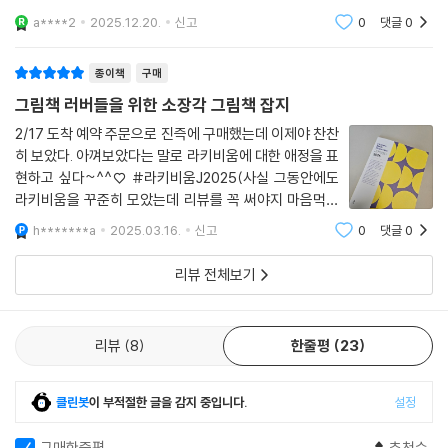
a****2
2025.12.20.
신고
0
댓글
0
종이책
구매
그림책 러버들을 위한 소장각 그림책 잡지
2/17 도착 예약 주문으로 진즉에 구매했는데 이제야 찬찬
히 보았다. 아껴보았다는 말로 라키비움에 대한 애정을 표
현하고 싶다~^^♡ #라키비움J2025(사실 그동안에도
라키비움을 꾸준히 모았는데 리뷰를 꼭 써야지 마음먹은
건 이번이 처음이다.)1. 보라 바탕에 노란 원과 반원이 있
h*******a
2025.03.16.
신고
0
댓글
0
는 표지 디자인이 감각적이라서 무척 마음에 들었다. 표지
디자인과 똑같은 에코백이 굿즈였으면 좋았겠
리뷰 전체보기
리뷰
8
한줄평
23
클린봇
이 부적절한 글을 감지 중입니다.
설정
구매한줄평
추천순