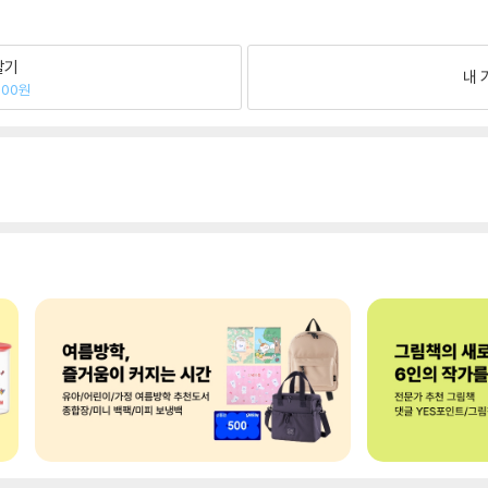
팔기
내 
800원