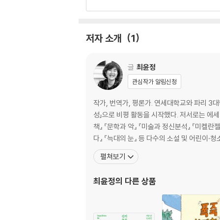
1. 다이제스트, 무엇을 어떻게 줄이고 있나?
저자 소개
1
글
최윤정
관심작가 알림신청
작가, 번역가, 평론가. 연세대학교와 파리 3
성」으로 비평 활동을 시작했다. 저서로는 에세이
책』 『문학과 악』 『미술과 정신분석』 『미켈란
다』 『늑대의 눈』 등 다수의 소설 및 어린이·청
펼쳐보기
최윤정
의 다른 상품