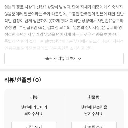
곧 이도易道, 즉 남녀노소, 사회적 신분의 귀천 그리고 도덕적 선악의 공
일본의 정토 사상과 신란? 상당히 낯설다. 단어 자체가 대중에게 익숙하지
과에 관계없이 누구나 따를 수 있으며 모두를 구원할 수 있는 ‘쉬운 길’이었
않을뿐더러 일본이라는 국가 때문인데, 그동안 한국인의 일본에 대한 일반
다.
적인 감정이 쉽게 접근하지 못하게 했다. 이러한 상황에서 재발간(“종교와
--- [1장 _ 이도易道] 중에서
영성 연구” 전집 5권)되는 길희성 교수의 『일본의 정토사상』은 종교와 영
성적인 측면에서 우리의 낯섦을 넘어서게 하는 새로운 전망을 보여준다.
범부 중생이 너무도 악해서 악이 진실로 무엇인지 모른다면 상식의 차원에
특별히 ‘신란의 절대 타력他力신앙’이라는 부제에서도 드러나듯이 자력적
서 이루어지는 모든 선악의 구별은 ‘거짓이요 잡소리’일 수밖에 없다. 신란
인 종교로 알려진 불교의 또 다른 측면을 소개하고 있다.
은 아미타불의 은총에 접하게 됨으로써 바로 이 점을 더욱 깊이 깨닫게 된
우리 대부분은 일본에 대하여 별로 좋지 않은 감정을 갖는다. 전반적으로
출판사 리뷰 더보기
것이다. 죄악에 대한 그의 자각은 은총의 발견 이후 사라지거나 경감되기
한국 불교는 일본 불교를 그다지 높이 평가하고 있지 않으며, 깊이 연구해
는커녕 더욱더 깊어지고 선명하게 드러나 그로 하여금 자기 밖에서 오는
야 할 동기조차 별로 느끼지 못하고 있다. 그럼에도 저자가 일본 불교를 연
구원에 매달릴 수밖에 없게끔 한 것이다.
구하고 또 한국 독자들에게 이를 소개하는 이유는 무엇일까?
리뷰/한줄평
0
신란에게 죄와 악은 숙세宿世의 업業이라는 깊은 뿌리를 지녔기 때문에
저자는 불교를 연구하는 사람이며 동시에 종교학자이며 신학을 공부한 사
쉽게 근절될 수 있는 것이 아니었다. 신란은 죄악을 마치 그리스도교의 원
람이다. 바로 여기에서 저자가 특히 일본의 정토 신앙, 그것도 신란이라는
죄 사상처럼 거의 결정론적으로 이해하고 있었다. 그는 자신의 죄악을 생
인물에 깊은 관심을 가지게 되었음을 짐작하게 된다. 타력他力신앙을 표
리뷰
한줄평
사의 세계에 유전하면서 수많은 전생에 걸쳐서 축적된 업의 결과로 인식했
방하는 정토 불교가 그리스도교와 많은 유사점을 지니고 있기 때문이다.
던 것이다.
첫번째 리뷰어가
첫번째 한줄평을
우리나라에도 민간 신앙이나 대중 불교의 차원에서는 ‘나무아미타불’을 연
되어주세요.
남겨주세요.
--- [2장 _ 범부凡夫 신란] 중에서
상할 정도로 정토 신앙이 널리 자리 잡고 있다. 정토진종의 창시자 신란은
타력 신앙을 극도로 몰고 감으로써 매우 독창적인 정토 사상을 전개한 일
리뷰 쓰기
한줄평 쓰기
신란은 신심을 들음(聞)과 동일시한다. 오히려 들음을 신심과 동일시한다