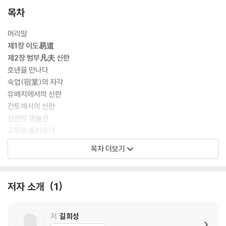
목차
머리말
제1장 이도易道
제2장 범부凡夫 신란
호넨을 만나다
숙업(宿業)의 자각
유배지에서의 신란
간토에서의 신란
신란의 염불관
교토로 돌아오다
제3장 신심信心
목차 더보기
심적 현상으로서의 신심
신심의 역동성
신심과 타력
저자 소개
1
제4장 신심에 근거한 삶
역설적 구원
신심과 도덕적 책임
저
길희성