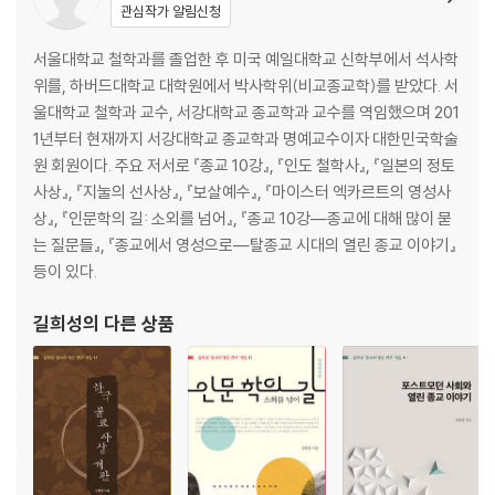
제5장 상相과 무상無相
관심작가 알림신청
부록 「일본의 정토 사상」에 대하여/ 얀 반 브라그트
서울대학교 철학과를 졸업한 후 미국 예일대학교 신학부에서 석사학
위를, 하버드대학교 대학원에서 박사학위(비교종교학)를 받았다. 서
참고문헌
울대학교 철학과 교수, 서강대학교 종교학과 교수를 역임했으며 201
찾아보기
1년부터 현재까지 서강대학교 종교학과 명예교수이자 대한민국학술
원 회원이다. 주요 저서로 『종교 10강』, 『인도 철학사』, 『일본의 정토
사상』, 『지눌의 선사상』, 『보살예수』, 『마이스터 엑카르트의 영성사
상』, 『인문학의 길: 소외를 넘어』, 『종교 10강―종교에 대해 많이 묻
는 질문들』, 『종교에서 영성으로―탈종교 시대의 열린 종교 이야기』
등이 있다.
길희성
의 다른 상품