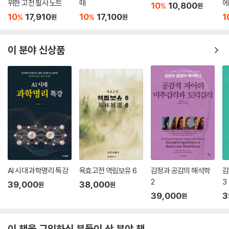
위한 고전 필사 노트
때
에
다고 말할 수 있다.
10
10,800
%
원
쿠(東北)지방의 교화에 힘쓰며, 나름의 사상을 심화시켜 간다.
미래적 실재도 아니고 현재적 현실도 아닌 이 열반은 미래성과 현재성을
10
17,910
10
17,100
1
%
%
원
원
신란이 교토에 머무르며 호넨 문하의 다른 타력 염불승들의 논저를 서사하
동시에 지닌 어떤 것이라고 이해해야 할 것이며, 바로 이것이 신란이 그의
여 제자 지도와 저술, 교화 활동에 힘쓰고 있을 무렵, 신란의 가르침을 빙자
신심 속에서 경험한 진실이며 그가 그러한 역설적 표현으로 뜻하고자 했던
한 이단자들이 속출했다. 대표적인 예가 신란의 친아들이었던 젠란(善鸞)
이 분야 신상품
것이다. 그리스도교에서 예수가 이해한 하느님 나라(Kingdom of God)
이다. 결국, 신란은 아들과 부자의 연을 끊는다. 이후로도 활발히 저술활동
의 시간성에 관한 신학적 표현을 빌리면, 신심을 지닌 자들에게 열반은 ‘이
을 하던 신란은 1262년 11월 28일 입적한다.
미 그러나 아직 아니다’(already, but not yet)이다.
본서를 통하여 우리는 신란의 사상을 이해하게 될 것이고, 그것은 일본의
--- [4장 _ 신심에 근거한 삶] 중에서
정토 신앙과 사상은 물론이요 일본 불교 전반의 특성을 이해하게 되는 것
으로 발전할 것이다. 그것만이 아니다. 기독교 신학 연구가이며 불교 연구
신란에 의하면 법성법신은 방편법신인 아미타불을 떠나서는 생각할 수 없
가이기도 한 저자의 독특한 이력으로 인하여 이 책은 우리로 불교와 기독
으며 후자 또한 전자 없이는 생각할 수 없다. 법성법신은 결코 중생의 고통
교의 교류를 비롯한 대화의 새로운 차원을 열어가는 계기를 마련해 줄 것
에 초연한 어떤 비인격체적 실재가 아니라 중생의 아픔을 함께 느끼고 고
이다. 저자는 불교와 그리스도교를 단순한 학문적 관심의 대상 이상으로
통의 소리에 귀를 기울이는 자비의 성품을 지녔기에 스스로 상相의 제약
여기고 있다. 저자는 두 종교가 인류의 가장 위대한 정신적 유산으로 사회
을 감수하면서 법장보살로 나타나는 것이다.
? 문화 ? 인종의 장벽을 넘어서서 모든 인간을 화합과 구원으로 이끌 수 있
AI 시대 과학명리 특강
육효고전 역림보유 6
감정과 공감의 해석학
감
그리스도교 신앙은 예수가 하느님 아들의 육화라고 말한다. 그러나 이것은
는 힘을 지닌 종교라고 믿고 있다.
2
3
39,000
38,000
원
원
반드시 예수가 로고스의 유일한 육화라는 것을 뜻하지는 않는다. 정토 불
본서를 통하여 우리는 불교와 그리스도교가 사용하고 있는 현격한 언어와
39,000
3
원
교에서는 진리의 역사적 매개자인 석가모니불 그리고 나아가서 그를 이은
개념의 차이에도 불구하고 양자가 궁극적 진리의 차원에서 만날 수 있다는
정토 종사들까지 아미타불의 화신이라 믿는다. 우리가 만약 아미타불이 곧
기대와 가정을 가지게 될 것이다. 본서는 신란에 대한 그리스도교 신학적
그리스도임을 믿는다면, 이보다 한 걸음 더 나아가 예수는 무량광인 아미
이 책을 구입하신 분들이 산 분야 책