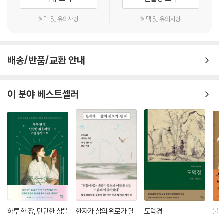
본 불교의 대표적 사상가이며, 그의 사상은 실로 정토 사상의 극치라 해도
고 해야 더 정확할 말이 될 것이다. 좀 더 구체적으로 말해 듣는다는 것은
과언이 아니다.
혜택 및 유의사항
혜택 및 유의사항
“부처님의 원이 일어나게 된 본말을 듣고 의심이 없는 것”이라고 한다. 또
불교와 그리스도교 ― 종교를 넘어서서 인간을 화합과 구원으로 이끌 수
신란은 말하기를 “신심은 여래의 서원을 듣고 의심하는 마음이 없는 것”이
있는가!
라 한다. 들음은 중생으로 하여금 아미타불의 이름과 이야기를 들음으로써
그의 서원과 명호에 나타난 타력에 대한 믿음을 갖게 만든다는 것이다.
배송/반품/교환 안내
이 책은 주로 신란의 사상에 초점을 맞춘 연구서다. 신란은 헤이안 시대 말
자력 구원을 도저히 인정할 수 없는 신란으로서는 아미타불의 ‘본원력에
기부터 가마쿠라 시대에 걸쳐 90년의 생애를 보냈다. 그는 교토에서 태어
의해 회향되는’ 금강석과도 같이 견고한 흔들림 없는 신심이야말로 우리가
나 4세 때 부친을 여의고 연이어 모친과 사별한다. 이렇게 고아가 된 그는
이 분야 베스트셀러
가질 수 있는 참다운 불성일 수밖에 없었던 것이다. 다시 말해 부처가 될 수
극심한 가난과 슬픔으로 어린 나이에 출가하게 되고 29세 때 쇼토쿠 태자
있는 그 어떤 가능성이 우리 안에 존재한다면 그것은 결국 우리 자신 안에
의 현몽에 이끌려 스승 호넨(法然)을 만난다. 1205년 신란은 스승 호넨으
있는 내재적 가능성이 아니라 우리 밖에서 오는 아미타불의 선물로서의 가
로부터 『선택본원염불집(選擇本願念佛集)』의 서사(書寫)와 스승의 초
능성일 뿐이다.
상화 제작을 허락받는 등 두터운 신임을 얻는다.
--- [3장 _ 신심信心] 중에서
그러나 비슷한 시기 호넨 교단에 대한 기존 교단의 견제가 드러나기 시작
했고, 급기야 1207년 일부 염불승들의 풍기문제를 발단으로 전수염불 금
신심이란 ‘자연법이’로 작용하는 아미타불의 본원력에 모든 것을 맡겨 버
지령이 내려진다. 그로 인해 호넨을 비롯한 제자들이 체포되어 유배를 당
리는 단순하고 순수한 행위이다. 이와 같이 아무런 걱정 근심 없이 아미타
하게 되는데, 신란도 에치고(越後, 지금의 니가타현)로 유배된다. 유배 시
불의 은총의 세계에서 천진난만한 어린아이와 같이 뛰노는 경지야말로 아
절 에치고의 호족 미요시 다메노리의 딸 에신니(惠善尼)와 결혼한다. 121
마도 신란이 현세에서 누릴 수 있었던 최고의 경지, 최고의 지혜와 통찰이
1년 11월 유배에서 풀려난 신란은 이듬해 1월 호넨이 입적하자 에신니와 함
었을 것이다. 그것은 실로 선 불교적 ‘깨달음’에 매우 가깝게 접근한 경지였
하루 한 장, 단단한 삶을
한자가 삶의 위로가 될
도덕경
불
께 히타치(常陸, 지금의 이바라기현)로 이주하고, 그곳을 거점으로 도호