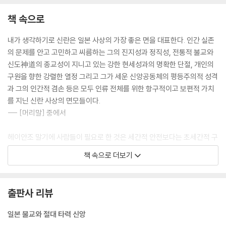
책 속으로
내가 생각하기로 신란은 일본 사상의 가장 좋은 면을 대표한다. 인간 실존
의 문제를 안고 고민하고 씨름하는 그의 진지성과 정직성, 전통적 불교와
신도神道의 종교성이 지니고 있는 강한 현세성과의 명확한 단절, 개인의
구원을 향한 강렬한 열정 그리고 그가 세운 신앙공동체의 평등주의적 성격
과 그의 인간적 겸손 등은 모두 인류 전체를 위한 항구적이고 보편적 가치
를 지닌 신란 사상의 면모들이다.
--- [머리말] 중에서
헤이안조 말기에 사람들이 필요로 한 것은 세간적 안전보다는 초세간적 구
원이었으며, 국가와 집단의 종교가 아니라 개인적 신앙이었으며, 옛 종교
책 속으로 더보기
의 안이한 시각을 떠나 세계와 인간의 문제를 있는 그대로 직시하는 종교
였다. 말법 시대를 맞아 전통적인 해답들은 설득력을 잃었을 뿐만 아니라
효력마저 상실했다고 느껴졌기 때문이다. 구원을 향한 갈망은 유례없이 치
출판사 리뷰
열했으나 기성 교단은 이를 충족시킬 능력을 상실한 지 이미 오래되었던
것이다. 그렇다면 어떻게 이러한 난관을 벗어날 수 있겠는가?
일본 불교와 절대 타력 신앙
이것이 헤이안조 말기 일본 불교계가 직면했던 중심 문제였으며 그 해답은