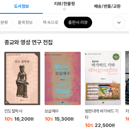
리뷰/한줄평
도서정보
배송/반품/교환
0
련분류
품목정보
책 속으로
출판사 리뷰
종교와 영성 연구 전집
인도철학사
보살예수
범한대역 바가바드 기
지
타
10
16,200
10
15,300
1
%
%
원
원
10
22,500
%
원