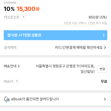
17,000
원
10
15,300
YES포인트
850원 (5%)
5만원 이상 구매 시 2천원 추가 적립
앱 다운 시 1천원 상품권
결제혜택
카드/간편결제 혜택을 확인하세요
배송안내
서울특별시 영등포구 은행로 11(여의도동,
변경
일신빌딩)
배송비
무료
eBook이 출간되면 알려드립니다.