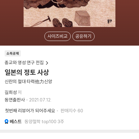
사이즈비교
공유하기
소득공제
종교와 영성 연구 전집
일본의 정토 사상
신란의 절대 타력他力신앙
길희성
저
동연출판사
2021.07.12.
첫번째 리뷰어가 되어주세요
판매지수
60
베스트
동양철학 top100 3주