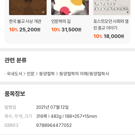
한국 불교 사상 개관
인문학의 길
포스트모던 사회와 열
린 종교 이야기
10
25,200
10
31,500
%
%
원
원
10
18,000
%
원
관련 분류
국내도서
인문
동양철학
동양철학의 이해/동양철학사
품목정보
발행일
2021년 07월 12일
쪽수, 무게, 크기
316쪽 | 482g | 188*257*15mm
ISBN13
9788964477052