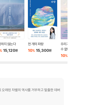
별하지 않는다
천 개의 파랑
우리가 빛의 속도로 갈
밝은 밤
수 없다면
15,120
10
15,300
10
1
%
%
%
원
원
10
15,300
%
원
의 오래된 차별의 역사를 거부하고 탈출한 데버