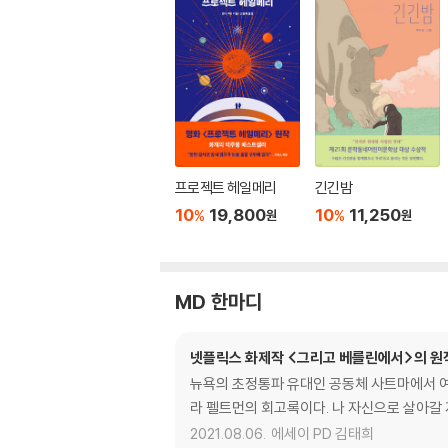
프로젝트 헤일메리
긴긴밤
10
19,800
10
11,250
%
%
원
원
MD 한마디
넷플릭스 화제작 <그리고 베를린에서>의 원
뉴욕의 초정통파 유대인 공동체 사트마에서 여
라 펠트먼의 회고록이다. 나 자신으로 살아갈 
2021.08.06.
에세이 PD 김태희