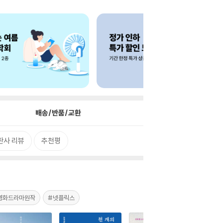
배송/반품/교환
판사 리뷰
추천평
영화드라마원작
#넷플릭스