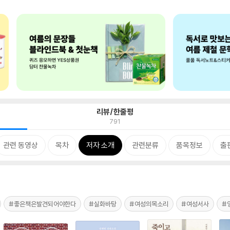
리뷰/한줄평
791
관련 동영상
목차
저자 소개
관련분류
품목정보
출
#좋은책은발견되어야한다
#실화바탕
#여성의목소리
#여성서사
#