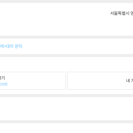
서울특별시 영
에서》의 원작
팔기
내 
100원