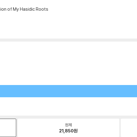
ion of My Hasidic Roots
원제
21,850
원