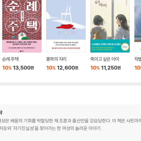
순례 주택
홍학의 자리
죽이고 싶은 아이
작
10
13,500
10
12,600
10
11,250
10
%
%
%
원
원
원
작
성은 배움의 기회를 박탈당한 채 조혼과 출산만을 강요당한다. 이 책은 사트마
자유와 '자기진실성'을 찾아가는 한 여성의 놀라운 이야기.