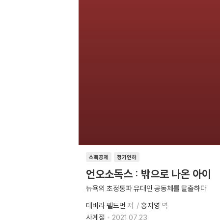
소득공제
정가인하
언오소독스 : 밖으로 나온 아이
뉴욕의 초정통파 유대인 공동체를 탈출하다
데버라 펠드먼
저
홍지영
역
사계절
2021.07.23.