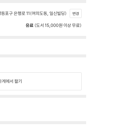
등포구 은행로 11(여의도동, 일신빌딩)
변경
유료
(도서 15,000원 이상 무료)
가게에서 팔기