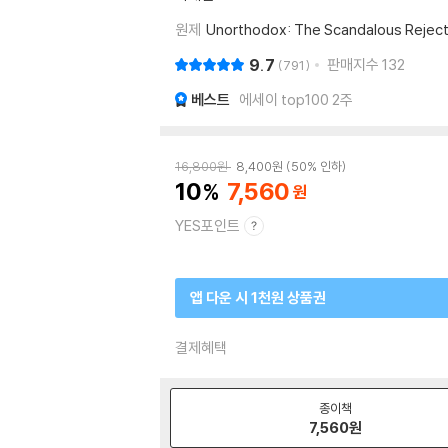
원제
Unorthodox: The Scandalous Reject
9.7
판매지수
132
791
베스트
에세이 top100 2주
16,800
원
8,400
원
50% 인하
10
7,560
YES포인트
앱 다운 시 1천원 상품권
결제혜택
종이책
7,560
원