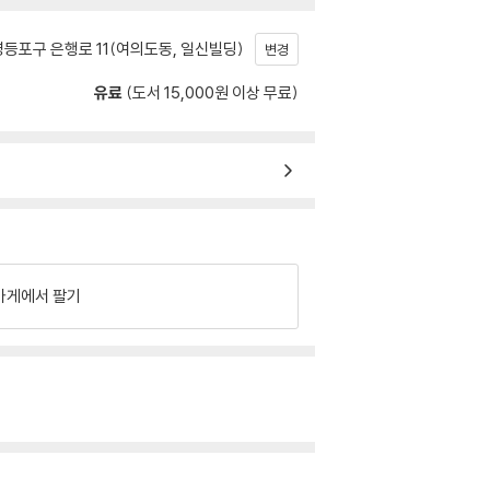
등포구 은행로 11(여의도동, 일신빌딩)
변경
유료
(도서 15,000원 이상 무료)
가게에서 팔기