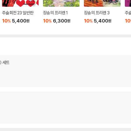
주술회전 23 일반판
장송의 프리렌 1
장송의 프리렌 3
주술
10
5,400
10
6,300
10
5,400
10
%
%
%
원
원
원
) 세트