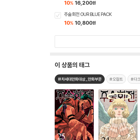
10
16,200
%
원
주술회전 OUR BLUE PACK
10
10,800
%
원
이 상품의 태그
#차세대만화대상_만화부문
#오컬트
#다