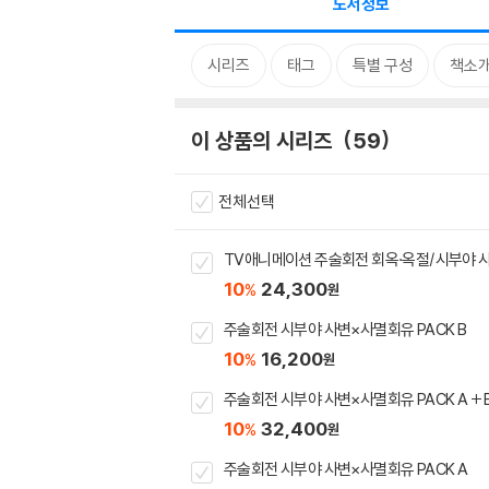
도서정보
시리즈
태그
특별 구성
책소
이 상품의 시리즈
59
전체선택
TV애니메이션 주술회전 회옥·옥절/시부야 
10
24,300
%
원
주술회전 시부야 사변×사멸회유 PACK B
10
16,200
%
원
주술회전 시부야 사변×사멸회유 PACK A + 
10
32,400
%
원
주술회전 시부야 사변×사멸회유 PACK A