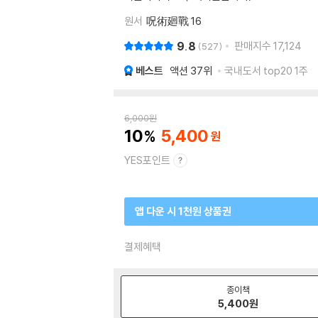
원서
呪術廻戰 16
9.8
판매지수
17,124
527
베스트
액션
37위
국내도서 top20 1주
6,000
원
10
5,400
YES포인트
앱 다운 시 1천원 상품권
결제혜택
종이책
5,400
원