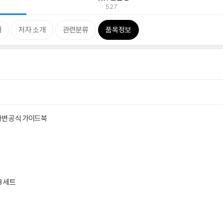
527
개
저자 소개
관련분류
품목정보
사변 공식 가이드북
B 세트