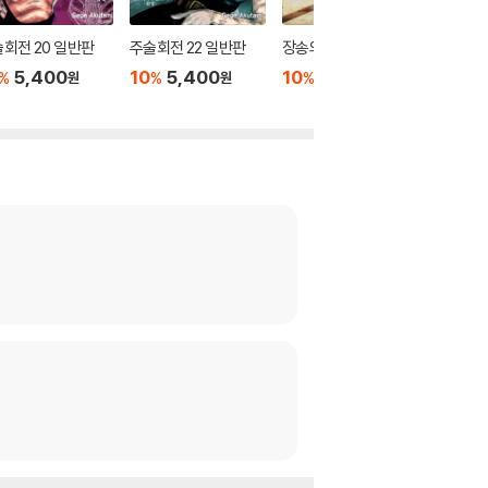
회전 20 일반판
주술회전 22 일반판
장송의 프리렌 5
주술회전 
5,400
10
5,400
10
6,300
10
5
%
%
%
%
원
원
원