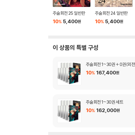
주술회전 25 일반판
주술회전 24 일반판
10
5,400
10
5,400
%
%
원
원
이 상품의 특별 구성
주술회전 1~30권 + 0권(외전
10
167,400
%
원
주술회전 1~30권 세트
10
162,000
%
원