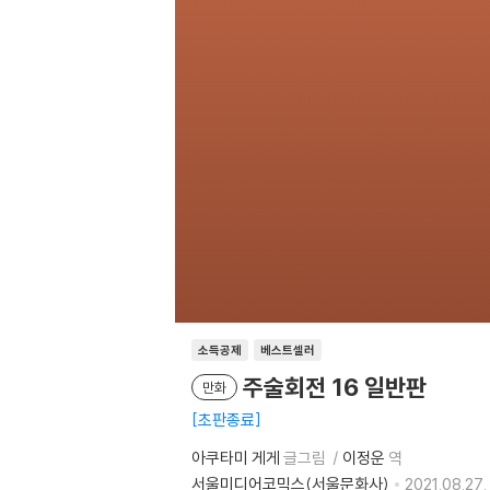
소득공제
베스트셀러
주술회전 16 일반판
만화
초판종료
아쿠타미 게게
글그림
이정운
역
서울미디어코믹스(서울문화사)
2021.08.27.