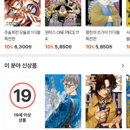
주술회전 모듈로 1 더블
원피스 ONE PIECE 11
황천의 츠가이 11 더블
사
특전판
4
특전판
블
10
6,300
10
5,850
10
5,850
1
%
%
%
원
원
원
이 분야 신상품