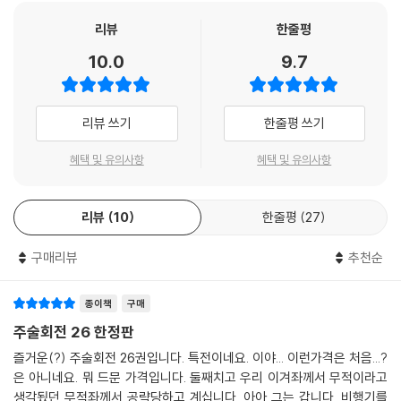
리뷰
한줄평
10.0
9.7
리뷰 쓰기
한줄평 쓰기
혜택 및 유의사항
혜택 및 유의사항
리뷰
10
한줄평
27
구매리뷰
추천순
종이책
구매
주술회전 26 한정판
즐거운(?) 주술회전 26권입니다. 특전이네요. 이야... 이런가격은 처음...?
은 아니네요. 뭐 드문 가격입니다. 둘째치고 우리 이겨좌께서 무적이라고
생각됬던 무적좌께서 공략당하고 계십니다. 아아 그는 갑니다. 비행기를