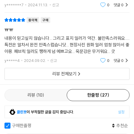
y*******7
2024.11.13.
신고
0
댓글
0
종이책
구매
ㅠㅠ
내용이 믿고싶지 않습니다... 그리고 표지 일러가 약간.. 불만족스러워요.....
특전은 알차서 완전 만족스럽습니닷... 현장사진 원화 일러 엄청 많아서 좋
아용. 패브릭 일러도 쨍하게 넘 예쁘고요... 옥문강은 무거워요... 굿
y*****4
2024.09.02.
신고
0
댓글
0
리뷰 전체보기
리뷰
10
한줄평
27
클린봇
이 부적절한 글을 감지 중입니다.
설정
구매한줄평
추천순