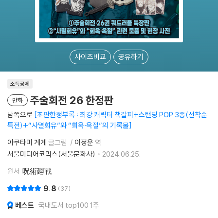
사이즈비교
공유하기
소득공제
주술회전 26 한정판
만화
남쪽으로
초판한정부록 : 최강 캐릭터 책갈피+스탠딩 POP 3종(선착순
특전)+“사멸회유”와 “회옥·옥절”의 기록물
아쿠타미 게게
글그림
이정운
역
서울미디어코믹스(서울문화사)
2024.06.25.
원서
呪術廻戰
9.8
37
베스트
국내도서 top100 1주