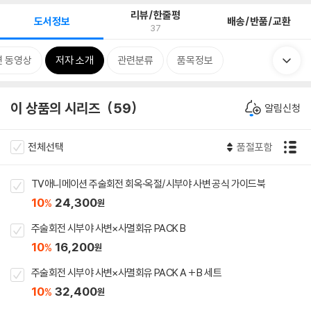
리뷰/한줄평
도서정보
배송/반품/교환
37
련 동영상
저자 소개
관련분류
품목정보
이 상품의 시리즈
59
알림신청
전체선택
품절포함
TV애니메이션 주술회전 회옥·옥절/시부야 사변 공식 가이드북
10
24,300
%
원
주술회전 시부야 사변×사멸회유 PACK B
10
16,200
%
원
주술회전 시부야 사변×사멸회유 PACK A + B 세트
10
32,400
%
원