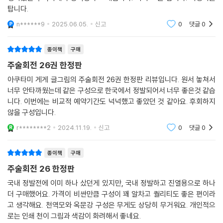
탑니다.
n******9
2025.06.05.
신고
0
댓글
0
종이책
구매
주술회전 26권 한정판
아쿠타미 게게 글그림의 주술회전 26권 한정판 리뷰입니다. 원서 놓쳐서
너무 안타까웠는데 같은 구성으로 한국에서 정발되어서 너무 좋은것 같습
니다. 이번에는 비교적 예약기간도 넉넉했고 좋았던 것 같아요. 후회하지
않을 구성입니다.
r********2
2024.11.19.
신고
0
댓글
0
종이책
구매
주술회전 26 한정판
국내 정발전에 이미 하나 샀던게 있지만, 국내 정발하고 진열용으로 하나
더 구매했어요. 가격이 비싼만큼 구성이 꽤 알차고 퀄리티도 좋은 편이라
고 생각해요. 천역모와 옥문강 구성은 무게도 상당히 무거워요. 개인적으
로는 인쇄 천이 그림과 색감이 화려해서 좋네요.