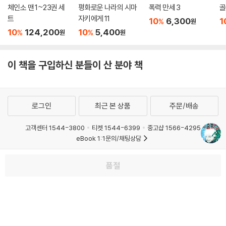
체인소 맨 1~23권 세
평화로운 나라의 시마
폭력 만세 3
골
트
자키에게 11
10
6,300
1
%
원
10
124,200
10
5,400
%
%
원
원
이 책을 구입하신 분들이 산 분야 책
로그인
최근 본 상품
주문/배송
고객센터 1544-3800
티켓 1544-6399
중고샵 1566-4295
eBook 1:1문의/채팅상담
예스이십사(주) 사업자 정보
품절
이용약관
개인정보처리방침
청소년보호정책
PC버전
회사소개
거래처관계자께
도서홍보
광고
Copyright © YES24 Corp. All Rights Reserved.
MATOM10