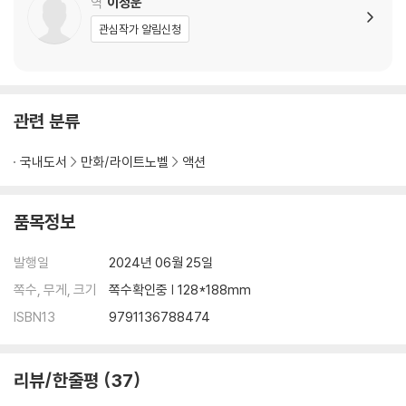
역
이정운
관심작가 알림신청
관련 분류
국내도서
만화/라이트노벨
액션
품목정보
발행일
2024년 06월 25일
쪽수, 무게, 크기
쪽수확인중 | 128*188mm
ISBN13
9791136788474
리뷰/한줄평
37