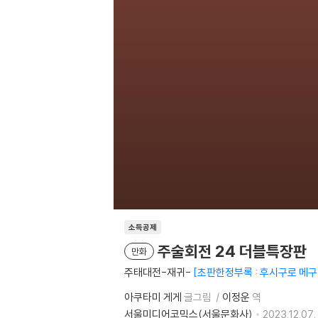
소득공제
주술회전 24 더블특장판
만화
주태대전-재귀-
초판한정부록 : 후시구로 메구미
아쿠타미 게게
글그림
이정운
역
서울미디어코믹스(서울문화사)
2023.12.07.