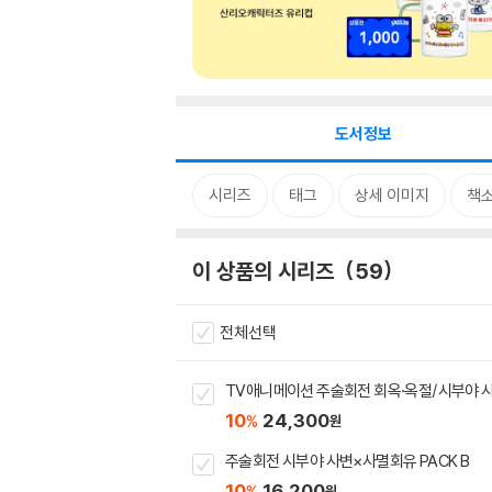
도서정보
시리즈
태그
상세 이미지
책
이 상품의 시리즈
59
전체선택
TV애니메이션 주술회전 회옥·옥절/시부야 
10
24,300
%
원
주술회전 시부야 사변×사멸회유 PACK B
10
16,200
%
원