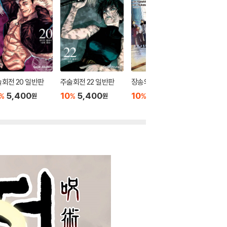
회전 20 일반판
주술회전 22 일반판
장송의 프리렌 5
주술회전 
5,400
10
5,400
10
6,300
10
5
%
%
%
%
원
원
원