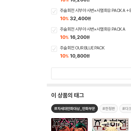
주술회전 시부야 사변×사멸회유 PACK A + 
10
32,400
%
원
주술회전 시부야 사변×사멸회유 PACK A
10
16,200
%
원
주술회전 OUR BLUE PACK
10
10,800
%
원
이 상품의 태그
#차세대만화대상_만화부문
#한정판
#다