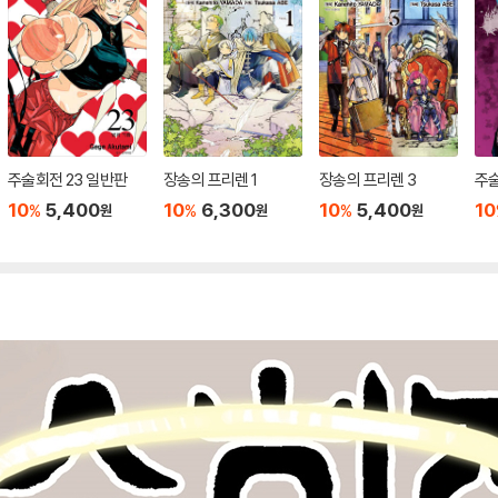
주술회전 23 일반판
장송의 프리렌 1
장송의 프리렌 3
주술
10
5,400
10
6,300
10
5,400
10
%
%
%
원
원
원