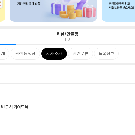
리뷰/한줄평
113
소개
관련 동영상
저자 소개
관련분류
품목정보
사변 공식 가이드북