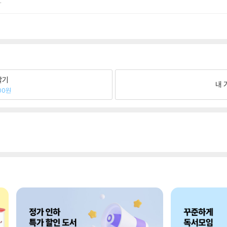
.
팔기
내 
00원