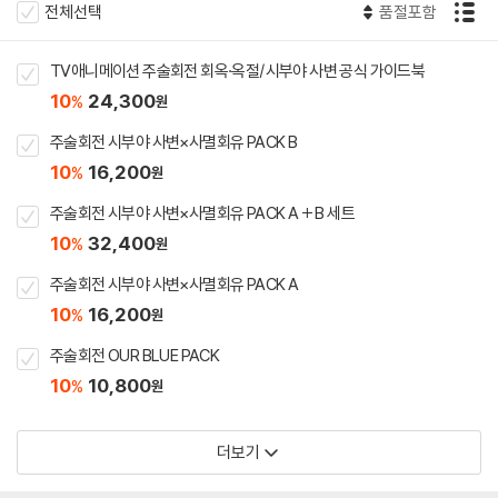
전체선택
품절포함
TV애니메이션 주술회전 회옥·옥절/시부야 사변 공식 가이드북
10
24,300
%
원
주술회전 시부야 사변×사멸회유 PACK B
10
16,200
%
원
주술회전 시부야 사변×사멸회유 PACK A + B 세트
10
32,400
%
원
주술회전 시부야 사변×사멸회유 PACK A
10
16,200
%
원
주술회전 OUR BLUE PACK
10
10,800
%
원
더보기