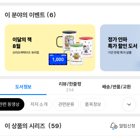
이 분야의 이벤트
6
리뷰/한줄평
도서정보
배송/반품/교환
234
관련 동영상
저자 소개
관련분류
품목정보
이 상품의 시리즈
59
알림신청