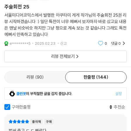
주술회전 25
서울미디어코믹스에서 발행한 아쿠타미 게게 작가님의 주술회전 25권 리
뷰 시작하겠습니다 :) 일단 특전이 너무 예뻐서 보자마자 바로 샀고요 내용
은 맨날 비슷비슷 하지만 그냥 정으로 계속 보는 것 같습니다 그래도 특전
예뻐서 만족하고 있습니다
e********5
2025.02.23.
신고
0
댓글
0
리뷰 전체보기
리뷰
90
한줄평
144
클린봇
이 부적절한 글을 감지 중입니다.
설정
구매한줄평
추천순
종이책
구매
벌써 출고 ㄷ ㄷ 빠르다