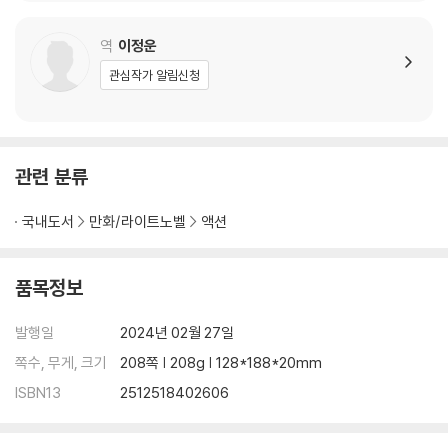
역
이정운
관심작가 알림신청
관련 분류
국내도서
만화/라이트노벨
액션
품목정보
발행일
2024년 02월 27일
쪽수, 무게, 크기
208쪽 | 208g | 128*188*20mm
ISBN13
2512518402606