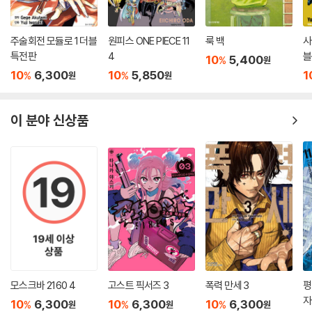
주술회전 모듈로 1 더블
원피스 ONE PIECE 11
룩 백
사
특전판
4
블
10
5,400
%
원
10
6,300
10
5,850
1
%
%
원
원
이 분야 신상품
모스크바 2160 4
고스트 픽서즈 3
폭력 만세 3
평
자
10
6,300
10
6,300
10
6,300
%
%
%
원
원
원