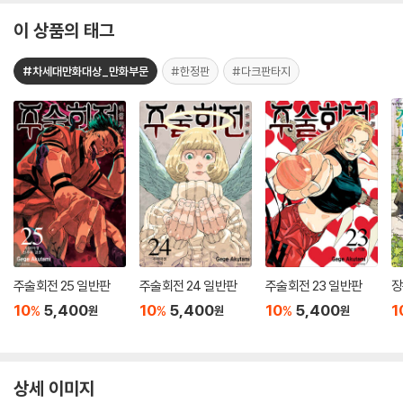
이 상품의 태그
#차세대만화대상_만화부문
#한정판
#다크판타지
주술회전 25 일반판
주술회전 24 일반판
주술회전 23 일반판
장
10
5,400
10
5,400
10
5,400
1
%
%
%
원
원
원
상세 이미지