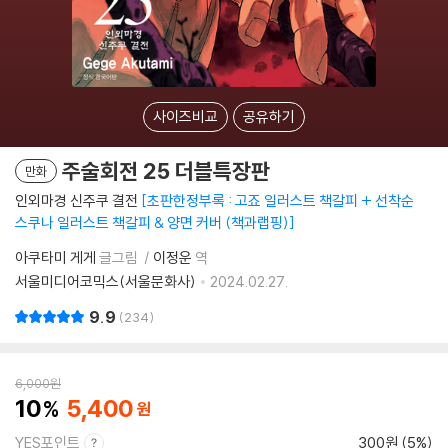
사이즈비교
공유하기
주술회전 25 더블특장판
만화
인외마경 신주쿠 결전
초판한정부록 : 고죠 일러스트 책갈피 + 선착순
스쿠나 일러스트 책갈피 & 양면 커버 (책과랩핑)
아쿠타미 게게
글그림
이정운
역
서울미디어코믹스(서울문화사)
2024.02.27.
9.9
234
6,000
원
10
5,400
YES포인트
300원 (5%)