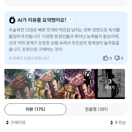
AI가 리뷰를 요약했어요!
주술회전 13권은 빠른 전개와 박진감 넘치는 전투 장면으로 독자를
몰입하게 만듭니다. 다양한 등장인물과 뛰어난 능력들이 돋보이며,
선과 악의 경계가 모호한 상황 속에서 주인공의 정체성이 놀라움을
줍니다. 초판으로 구매하는 것이 더 나은 선택이 될 수 있으며, 사악한
주령으
AI 리뷰가 도움이 되었나요?
0
0
3
더보기
리뷰
175
한줄평
391
구매리뷰
추천순