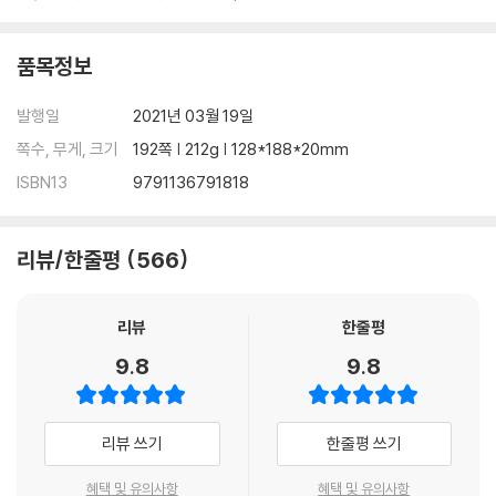
품목정보
발행일
2021년 03월 19일
쪽수, 무게, 크기
192쪽 | 212g | 128*188*20mm
ISBN13
9791136791818
리뷰/한줄평
566
리뷰
한줄평
9.8
9.8
리뷰 쓰기
한줄평 쓰기
혜택 및 유의사항
혜택 및 유의사항