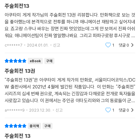
eBook
구매
주술회전13
아쿠타미 게게 작가님의 주술회전 13권 리뷰합니다. 만화책으로 보는 것
을 좋아했는데 본격적으로 전투를 하니까 애니메이션 재탕하고 싶어지네
요. 죠고랑 스쿠나 싸우는 장면 진짜 멋있었는데 그게 안 보여서 진짜 아쉬
워요. 애니메이션팀이 진짜 열일했나봐요. 그리고 파파구로랑 후시구로 만
남ㅠㅠ 하 진짜 명장면이다. 아들인거 눈치채고 사라져주다니...쏘서윗~
c******7
2024.01.01.
신고
1
댓글
0
재밋엇다 굿
eBook
구매
주술회전 13권
"주술회전 13권"은 아쿠타미 게게 작가의 만화로, 서울미디어코믹스/DC
W 출판사에서 2021년 4월에 발간된 작품입니다. 이 만화는 "주술회전"
시리즈의 십세 번째 권으로, 계속되는 긴장감과 다채로운 전개로 독자들을
사로잡고 있습니다. 이 권에서는 주인공 이타도리와와 그의 동료들이 군단
과의 맞대결에서 어떤 모험과 도전에 직면하게 될지, 그리고 새로운 적들
a*******9
2023.12.30.
신고
1
댓글
0
과의 만남 등 다양한
종이책
구매