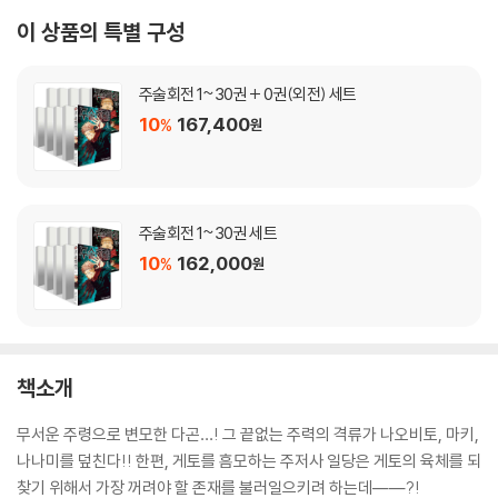
이 상품의 특별 구성
주술회전 1~30권 + 0권(외전) 세트
10
167,400
%
원
주술회전 1~30권 세트
10
162,000
%
원
책소개
무서운 주령으로 변모한 다곤…! 그 끝없는 주력의 격류가 나오비토, 마키,
나나미를 덮친다!! 한편, 게토를 흠모하는 주저사 일당은 게토의 육체를 되
찾기 위해서 가장 꺼려야 할 존재를 불러일으키려 하는데――?!