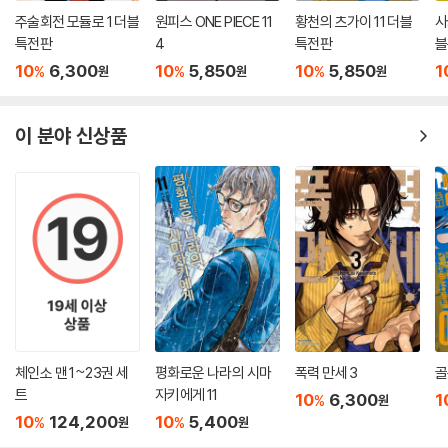
주술회전 모듈로 1 더블
원피스 ONE PIECE 11
황천의 츠가이 11 더블
사
특전판
4
특전판
블
10
6,300
10
5,850
10
5,850
1
%
%
%
원
원
원
이 분야 신상품
체인소 맨 1~23권 세
평화로운 나라의 시마
폭력 만세 3
골
트
자키에게 11
10
6,300
1
%
원
10
124,200
10
5,400
%
%
원
원