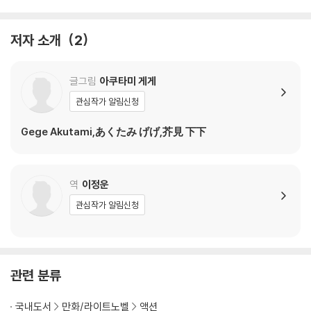
저자 소개
2
글그림
아쿠타미 게게
관심작가 알림신청
Gege Akutami,あくたみ げげ,芥見 下下
역
이정운
관심작가 알림신청
관련 분류
국내도서
만화/라이트노벨
액션