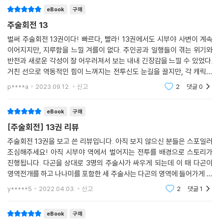
eBook
구매
주술회전 13
벌써 주술회전 13권이다! 빠르다, 빨라! 13권에서도 시부야 사변이 계속
이어지지만, 지루함을 느낄 겨를이 없다. 주인공과 일행들이 겪는 위기와
반전과 새로운 각성이 잘 어우러져서 보는 내내 긴장감을 느낄 수 있었다.
거친 선으로 역동적인 힘이 느껴지는 전투신도 눈길을 끌지만, 각 캐릭터
들이 가진 고유의 능력과 그들이 가진 서사와 관계가 더 깊은 재미를 준다
p****a
2023.09.12.
신고
2
댓글
0
는 생각이 든다
eBook
구매
[주술회전] 13권 리뷰
주술회전 13권을 보고 쓴 리뷰입니다. 아직 보지 않으신 분들은 스포일러
조심해주세요! 아직 시부야 역에서 벌어지는 전투를 배경으로 스토리가
진행됩니다. 다곤을 상대로 3명의 주술사가 싸우게 되는데 이 때 다곤이
영역전개를 하고 나나미를 포함한 세 주술사는 다곤의 영역에 들어가게 됩
니다. 주술사들이 질 것 같던 순간에 영역 안으로 들어온 메구미 덕분에 마
y*****5
2022.04.03.
신고
2
댓글
1
키는 주구를 얻게