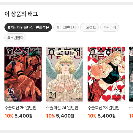
이 상품의 태그
#차세대만화대상_만화부문
#다크판타지
#오컬트
#판타지
#소년만화
주술회전 25 일반판
주술회전 24 일반판
주술회전 23 일반판
주
10
5,400
10
5,400
10
5,400
1
%
%
%
원
원
원