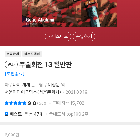
사이즈비교
공유하기
소득공제
베스트셀러
주술회전 13 일반판
만화
초판종료
아쿠타미 게게
글그림
이정운
역
서울미디어코믹스(서울문화사)
2021.03.19.
9.8
판매지수
15,702
566
베스트
액션
47위
국내도서 top100 2주
6,000
원