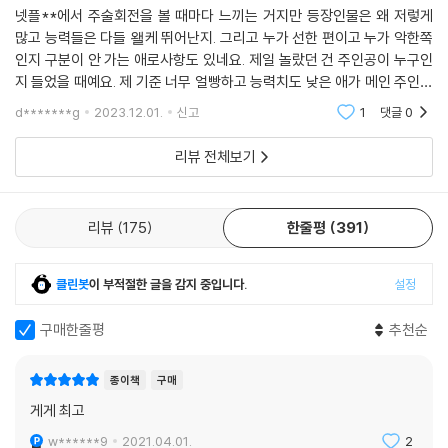
주술회전 13
넷플**에서 주술회전을 볼 때마다 느끼는 거지만 등장인물은 왜 저렇게
많고 능력들은 다들 왤케 뛰어난지. 그리고 누가 선한 편이고 누가 악한쪽
인지 구분이 안 가는 애로사항도 있네요. 제일 놀랐던 건 주인공이 누구인
지 들었을 때예요. 제 기준 너무 얼빵하고 능력치도 낮은 애가 메인 주인공
이라고 해서 엄청 놀랐네요 ㅋㅋ 워낙 매니악한 내용이라 피도 낭자하고
d*******g
2023.12.01.
신고
1
댓글
0
무서운 장면도 많
리뷰 전체보기
리뷰
175
한줄평
391
클린봇
이 부적절한 글을 감지 중입니다.
설정
구매한줄평
추천순
종이책
구매
게게 최고