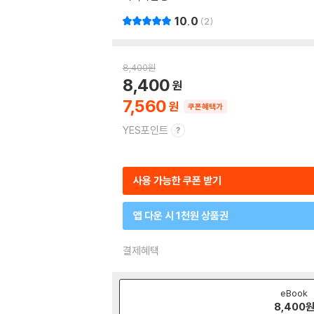
10.0
2
8,400
원
8,400
7,560
쿠폰혜택가
YES포인트
사용 가능한 쿠폰 받기
앱 다운 시 1천원 상품권
결제혜택
eBook
8,400