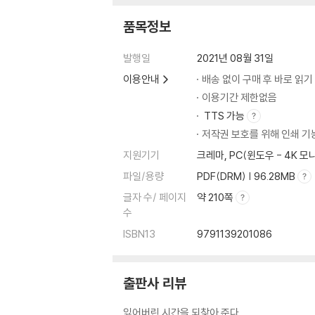
품목정보
발행일
2021년 08월 31일
이용안내
배송 없이 구매 후 바로 읽기
이용기간 제한없음
TTS 가능
저작권 보호를 위해 인쇄 기
지원기기
크레마, PC(윈도우 - 4K 
파일/용량
PDF(DRM) | 96.28MB
글자 수/ 페이지
약 210쪽
수
ISBN13
9791139201086
출판사 리뷰
잃어버린 시간을 되찾아 준다.