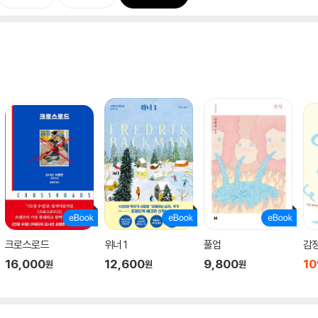
크로스로드
위너 1
풀업
감정
16,000
12,600
9,800
10
원
원
원