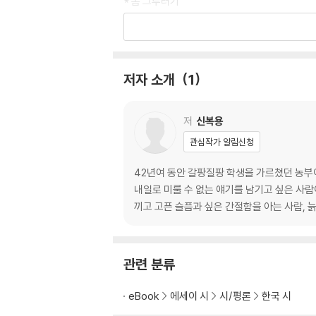
* 봄 그루터기
우물 파다 웃음 푸다 / 봄이 오는 길목 / 새봄은 어디
름다운 까닭 / 4월은 허무한 달 / 봄 새김질 / 장미
/ 슬픈 봄이라도 좋다 / 5월의 신비 / 봄의 독백 
저자 소개
1
3 여름 자라기
* 여름 그루터기
밤나무 골의 비애 / 모깃불 추억 / 채송화와 분꽃의
저
신복용
해바라기 / 개똥참외 추억 / 애수 서린 봉숭아 / 
관심작가 알림신청
여름 밤하늘 / 정자나무 아래에는 / 고향 산 / 여
42년여 동안 갈팡질팡 학생을 가르쳤던 농부
4 가을 거두기
내일로 미룰 수 없는 얘기를 남기고 싶은 사람
* 가을 그루터기
끼고 고픈 슬픔과 싶은 간절함을 아는 사람, 
애수의 코스모스 / 메밀밭 고랑에 서서 / 호박꽃을 알
선녀 과일 먹기 / 달빛 타고 흐르는 연가 / 풍요 속
관련 분류
에필로그
eBook
에세이 시
시/평론
한국 시