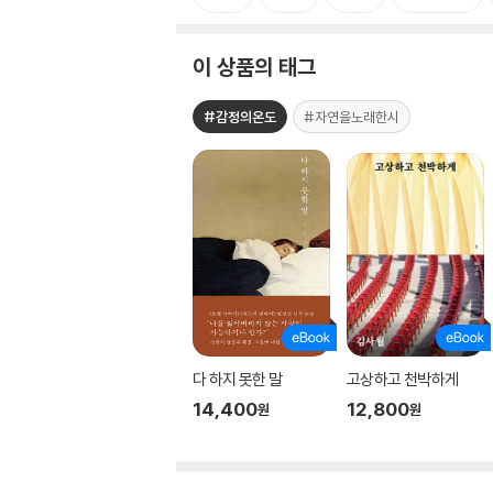
이 상품의 태그
#감정의온도
#자연을노래한시
다 하지 못한 말
고상하고 천박하게
14,400
12,800
원
원