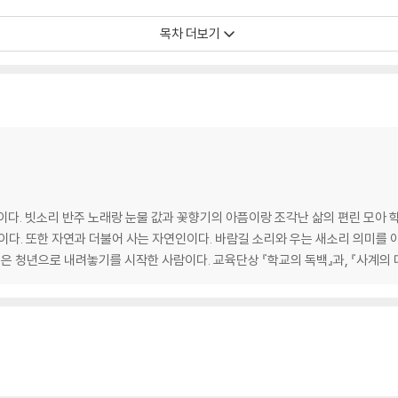
부터 갈까 / 봄 낙수 1 / 봄이 오는 소리 / 봄 부스러기 / 야유회 / 봄이 오는 듯 
목차 더보기
의 유혹 / 봄 푸념 / 복수초 / 수선화 / 튤립 / 진달래 / 봄 넋두리 / 개나리 / 봄
/ 호숫가 봄맞이 / 등나무와 상사화 / 낙엽 속의 봄 / 봄 낙루
 사랑 / 어머니 장독지기 꽃 / 모란이면 모란인 것을 / 폭포 앞에 서면 / 바닷가 참
자리다툼 / 꽃은 안 보고 꽃송이만 세는 세상 / 배롱나무 메롱 나무 / 전원의 사치 
름 나기 추억 / 매미와 청년 / 오만한 칡의 종말 / 여름 타박
이다. 빗소리 반주 노래랑 눈물 값과 꽃향기의 아픔이랑 조각난 삶의 편린 모아 
이다. 또한 자연과 더불어 사는 자연인이다. 바람길 소리와 우는 새소리 의미를 
늙은 청년으로 내려놓기를 시작한 사람이다. 교육단상 『학교의 독백』과, 『사계의 
까 / 단풍나무 길 / 은행잎 편지 / 억새밭에 서면 / 들국화 / 국화 / 낙엽의 기도 
의 빈곤 / 허수아비 / 추석 / 가을 남자 / 가을 여인 / 요지경 운동회 / 소풍 갈래