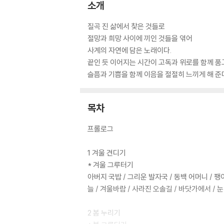
소개
질곡 진 삶에서 찾은 것들로
절망과 희망 사이에 끼인 것들을 엮어
사계의 자연에 담은 노래이다.
끝인 듯 이어지는 시간이 고독과 위로를 함께 품
슬픔과 기쁨을 함께 이음을 절절히 느끼게 해 준
목차
프롤로그
1 겨울 견디기
* 겨울 그루터기
아버지 국밥 / 그리운 발자국 / 동백 어머니 / 팽이
늘 / 겨울바람 / 사라진 오솔길 / 바닷가에서 / 눈
2 봄 누리기