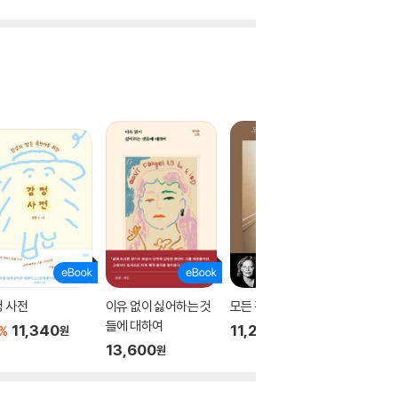
 사전
이유 없이 싫어하는 것
모든 것을 본 남자
나, 나,
들에 대하여
11,340
11,200
12,00
%
원
원
13,600
원