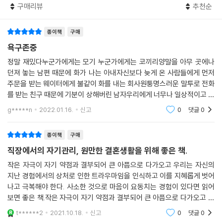
구매리뷰
추천순
다양한 통로를 제시한다. 다양한 상황에서 느끼는 감정을 스스로 측정하고
평균값을 낼 수 있는 자아진단표를 작성하고, 문제 상황에 부딪쳤을 때 어
종이책
구매
떤 자기보호 프로그램을 작동시키는지 분석해보기를 권한다. 또한 문제 상
황이나 유리한 상황 아래에서 자기와 타인에 대한 이미지를 양극성 프로파
욕구존중
일표로 작성해서 자신의 코끼리에 대한 생각을 완성시킬 수 있도록 돕는
정말 재밌다누군가에게는 모기 누군가에게는 코끼리양말을 아무 곳에나
다.
던져 놓는 남편 때문에 화가 나는 아내자신보다 늦게 온 사람들에게 먼저
주문을 받는 웨이터에게 불같이 화를 내는 회사원퉁명스러운 말투로 전화
다양한 통로로 마음속의 고난을 인식한 뒤에는 마음의 평정을 찾기 위한
를 받는 친구 때문에 기분이 상해버린 남자우리에게 너무나 일상적이고 익
성찰과 훈련이 이어진다. 모기를 코끼리로 만드는 약점을 발견하는 것이
숙한 감정이다이렇게 문득문득 몰려오는 불쾌한 기분을 떨쳐버리려 애쓰
g*****n
2022.01.16.
신고
0
댓글
0
지 말고 그 안에 감춰
다. 과거의 상처를 진정시키고, 과거에서부터 이어진 비효율적인 자기보호
프로그램을 올바른 프로그램으로 대체한다. 그리고 자기 자신과 다른 사람
종이책
구매
에 대한 편협한 이미지를 수정하도록 돕는 것이다. 이는 곧 마음의 안정과
직장에서의 자기관리, 원만한 결혼생활을 위해 좋은 책.
평안을 위한 자가 치료법이기도 하다.
작은 자극이 자기 약점과 결부되어 큰 아픔으로 다가오고 우리는 자신의
지난 경험에서의 상처로 인한 트라우마임을 인식하고 이를 지혜롭게 벗어
일곱 마리 코끼리를 내 편으로 만드는 방법
나고 극복해야 한다. 사소한 것으로 마음이 요동치는 경험이 있다면 읽어
자신의 내면을 들여다보아야 진짜 나를 만날 수 있다
보면 좋은 책.작은 자극이 자기 약점과 결부되어 큰 아픔으로 다가오고 우
리는 자신의 지난 경험에서의 상처로 인한 트라우마임을 인식하고 이를 지
하니슈 박사는 사소하다고 생각하는 일로 평정심을 잃는 상황에서 ‘우리에
t******2
2021.10.18.
신고
0
댓글
0
혜롭게 벗어나고 극