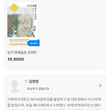
4장 당신의 코끼리를 발견하라
어떻게 자신의 코끼리에게 접근할 것인가
통로 1: 모기
통로 2: 흥분
통로 3과 4: 약점과 자기보호 프로그램
통로 5: 자기 이미지와 타자 이미지
통로 6: 지나온 삶
모기 뒤에 숨은 코끼리
5장 마음의 평정을 되찾는 방법
16,800
원
더 이상 모기의 침을 두려워하지 말라
위급한 문제 상황에서의 일곱 가지 충고
낡은 자기보호 프로그램보다 적절한 문제 해결이 낫다
역
김현정
완고한 신념을 점검하라
관심작가 알림신청
대안은 있다
긍정적인 자기 이미지와 다른 사람들에 대한 현실적 이미지 갖기
이화여자대학교 독어독문학과를 졸업하고 동 대학원에서 석사 학위
자신의 강점을 자각하고 이를 활용하라
를 받았으며, 독일 예나대학에서 수학했다. 현재 번역에이전시 엔터