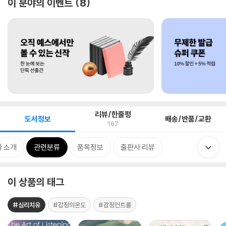
이 분야의 이벤트
8
리뷰/한줄평
도서정보
배송/반품/교환
167
 소개
관련분류
품목정보
출판사 리뷰
이 상품의 태그
#심리치유
#감정의온도
#감정컨트롤