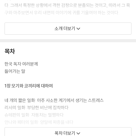
다. 그래서 특정한 상황에서 격한 감정으로 분출되는 것이고, 따라서 그 욕
구와 마주보면서 우리 내면의 이야기에 귀를 기울여야 하는 것이다.
40여 년간 진료실에서 내담자들을 만나온 하니슈 박사는 사소한 것에 당
소개 더보기
황하고 흥분하는 순간에 대부분의 사람들이 보다 태연해지기 위해 노력한
다는 것을 알게 되었다. 정확한 이유를 알 수 없는 불편한 감정에서 되도록
빨리 벗어나고 싶은 것이다. 그래서 스스로의 예민함을 부정하거나, 사소
목차
하게 여기거나, 혹은 자책하고, 책임을 전가하기도 한다. 단지 설명할 수 없
다는 이유만으로 우리의 화와 흥분을 진지하게 받아들이지 않고 부적절하
한국 독자 여러분께
게 바라본다는 뜻이다. 저자는 자신의 진료실을 찾아온 내담자들의 이야기
들어가는 말
를 꺼내 놓으며 자신의 욕구를 인식하여 그것을 현재의 삶에 제대로 적용
시킬 수 있는 여러 방안을 제안한다. 우리는 저자가 제시하는 다양한 방식
1장 모기와 코끼리에 대하여
으로 자가진단을 하면서 감춰두었던 이야기를 인식의 수면 위로 하나씩 끌
어올리면서 자신의 약점과 강점을 또렷이 인지하게 된다. 그리고 그 과정
네 개의 짧은 일화: 아주 사소한 계기에서 생기는 스트레스
을 거쳐 마침내, 우리의 모기와 코끼리를 보다 호의적으로 다룰 수 있게 된
리사의 일화: 부당한 비난에 집착하다
다. 그 과정을 통해 우리는 보다 평온하고 성숙한 어른으로서 견고한 마음
슈테판의 일화: 자동차는 멀쩡하다
의 힘을 찾을 수 있게 되는 것이다.
안나와 페터의 일화: 양말에 짜증을 내다
세바스티안의 일화: 우울하게 시작된 휴가
목차 더보기