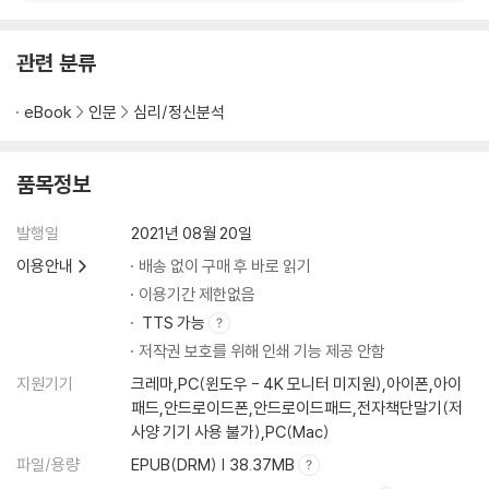
관련 분류
eBook
인문
심리/정신분석
품목정보
발행일
2021년 08월 20일
이용안내
배송 없이 구매 후 바로 읽기
이용기간 제한없음
TTS 가능
저작권 보호를 위해 인쇄 기능 제공 안함
지원기기
크레마,PC(윈도우 - 4K 모니터 미지원),아이폰,아이
패드,안드로이드폰,안드로이드패드,전자책단말기(저
사양 기기 사용 불가),PC(Mac)
파일/용량
EPUB(DRM) | 38.37MB