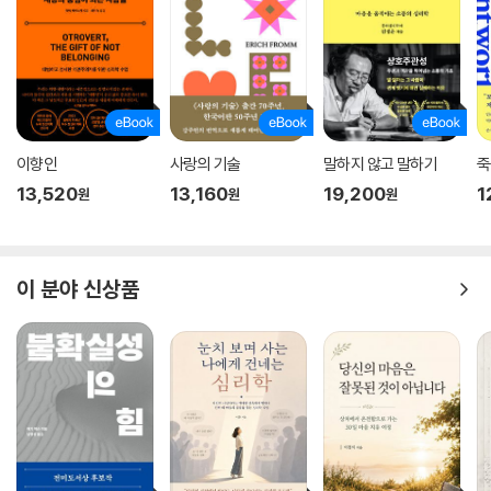
이향인
사랑의 기술
말하지 않고 말하기
죽
13,520
13,160
19,200
1
원
원
원
이 분야 신상품