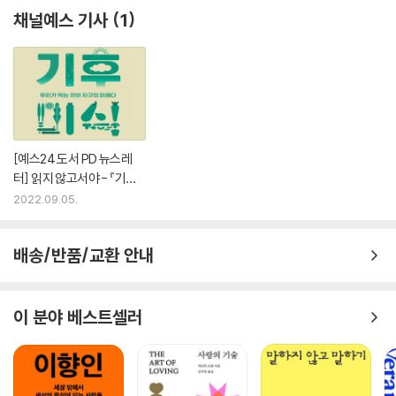
채널예스 기사
1
[예스24 도서 PD 뉴스레
터] 읽지 않고서야 - 『기후
미식』 외
2022.09.05.
배송/반품/교환 안내
이 분야 베스트셀러