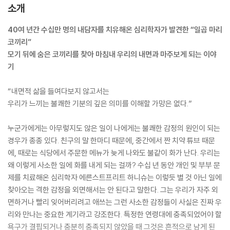
소개
40여 년간 수십만 명의 내담자를 치유해온 심리학자가 발견한 “일곱 마리
코끼리”
모기 뒤에 숨은 코끼리를 찾아 마침내 우리의 내면과 마주보게 되는 이야
기
“내면적 삶을 들여다보지 않고서는
우리가 느끼는 불쾌한 기분의 깊은 의미를 이해할 가망은 없다.”
누군가에게는 아무렇지도 않은 일이 나에게는 불쾌한 감정의 원인이 되는
경우가 종종 있다. 친구의 말 한마디 때문에, 중간에서 짠 치약 튜브 때문
에, 때로는 식당에서 주문한 메뉴가 늦게 나와도 불같이 화가 난다. 우리는
왜 이렇게 사소한 일에 화를 내게 되는 걸까? 수십 년 동안 개인 및 부부 문
제를 치료해온 심리학자 에른스트프리트 하니슈는 이렇듯 별 것 아닌 일에
찾아오는 격한 감정을 외면해서는 안 된다고 말한다. 그는 우리가 자주 외
면하거나 빨리 잊어버리려고 애쓰는 그런 사소한 감정들이 사실은 진짜 우
리와 만나는 중요한 계기라고 강조한다. 특정한 연령대에 충족되었어야 할
욕구가 결핍되거나 충분히 충족되지 않았을 때 그것은 흔적으로 남게 된