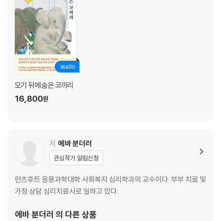
네 번째, 안나의 코끼리: 사람들에게 인정과 존중을 받고 싶어
다섯 번째, 세바스티안의 코끼리: 나는 거기에 어울리지 않아
여섯 번째, 지빌레와 파울과 아네테의 코끼리: 나는 항상 뒤에 서 있어야 해
일곱 번째, 마쿠스의 코끼리: 내 편은 아무도 없어
3장 당신의 기본욕구를 알고 있는가
모기 뒤에 숨은 코끼리
당신에게 ‘삶의 질’이 의미하는 것
16,800
원
당신의 삶에서 정말로 필요한 것
견고한 유대관계
인정과 존중
동등한 대우와 공평함
저
에바 분더러
에로틱과 육체적 사랑
관심작가 알림신청
안전
호기심
란츠후트 응용과학대학 사회복지 심리학과의 교수이다. 부부 치료 및
자율성
가정 상담 심리치료사로 일하고 있다.
욕구 결산: 당신은 만족할 수 있는가
당신의 시간과 에너지 분배가 말하는 것
에바 분더러
의 다른 상품