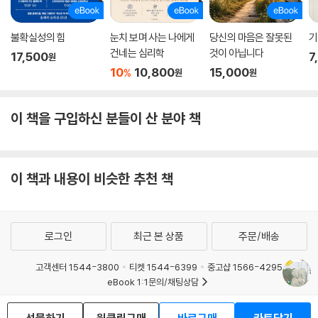
불확실성의 힘
눈치 보며 사는 나에게
당신의 마음은 잘못된
기
건네는 심리학
것이 아닙니다
17,500
7
원
10
10,800
15,000
%
원
원
이 책을 구입하신 분들이 산 분야 책
이 책과 내용이 비슷한 추천 책
로그인
최근 본 상품
주문/배송
고객센터 1544-3800
티켓 1544-6399
중고샵 1566-4295
eBook 1:1문의/채팅상담
예스이십사(주) 사업자 정보