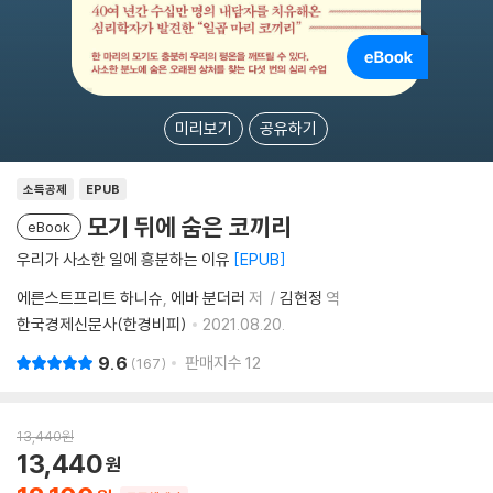
미리보기
공유하기
소득공제
EPUB
모기 뒤에 숨은 코끼리
eBook
우리가 사소한 일에 흥분하는 이유
EPUB
에른스트프리트 하니슈
에바 분더러
저
김현정
역
한국경제신문사(한경비피)
2021.08.20.
9.6
판매지수
12
167
13,440
원
13,440