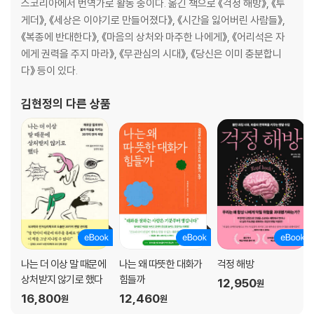
자신이 겪은 ‘약점’을 제거하라
스코리아에서 번역가로 활동 중이다. 옮긴 책으로 《걱정 해방》, 《투
분노하지 않고 호의적인 시선으로 과거 바라보기
게더》, 《세상은 이야기로 만들어졌다》, 《시간을 잃어버린 사람들》,
아동기와 청소년기의 긍정적인 기억
《복종에 반대한다》, 《마음의 상처와 마주한 나에게》, 《어리석은 자
아동기와 청소년기의 부정적인 기억
에게 권력을 주지 마라》, 《무관심의 시대》, 《당신은 이미 충분합니
책임 문제에서 방향 바꾸기
다》 등이 있다.
견고한 평정심 만들기
욕구 결산: 균형이 개선될 가능성
김현정
의 다른 상품
일곱 개의 코끼리를 유용하게 활용하라
자신의 코끼리를 유용하게 활용하라
에너지 잘 분배하기
감사의 말
나는 더 이상 말 때문에
나는 왜 따뜻한 대화가
걱정 해방
상처받지 않기로 했다
힘들까
12,950
원
16,800
12,460
원
원