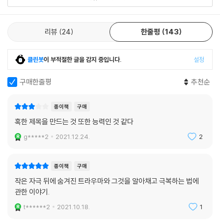
리뷰
24
한줄평
143
클린봇
이 부적절한 글을 감지 중입니다.
설정
구매한줄평
추천순
종이책
구매
혹한 제목을 만드는 것 또한 능력인 것 같다
g*****2
2021.12.24.
2
종이책
구매
작은 자극 뒤에 숨겨진 트라우마와 그것을 알아채고 극복하는 법에
관한 이야기.
t******2
2021.10.18.
1