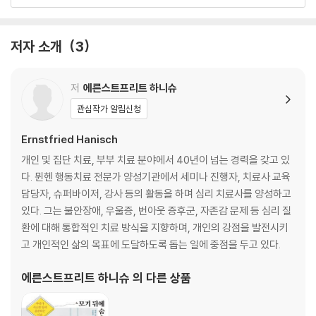
누군가에게는 모기, 누군가에게는 코끼리
눈에 보이는 원인과 숨은 원인
모기는 어떻게 코끼리가 되는가
저자 소개
3
마침내 코끼리가 되다
양말 안에 든 코끼리
누구나 막다른 골목이나 미로에서 벗어날 수 있도록
저
에른스트프리트 하니슈
관심작가 알림신청
2장 보이지 않는 코끼리
Ernstfried Hanisch
긍정적 발전을 위한 기본욕구의 충족
개인 및 집단 치료, 부부 치료 분야에서 40년이 넘는 경력을 갖고 있
이상적인 삶의 과정
다. 뮌헨 행동치료 전문가 양성기관에서 세미나 진행자, 치료사 교육
삶의 단계에 따른 중요한 기본욕구
담당자, 슈퍼바이저, 강사 등의 활동을 하며 심리 치료사를 양성하고
자율적이고 독립적인 성인
있다. 그는 불안장애, 우울증, 번아웃 증후군, 자존감 문제 등 심리 질
기본욕구의 좌절이 부른 코끼리
환에 대해 통합적인 치료 방식을 지향하며, 개인의 강점을 발전시키
모기와 코끼리의 흥분
고 개인적인 삶의 목표에 도달하도록 돕는 일에 중점을 두고 있다.
인생 경험과 그 흔적들: 일곱 개의 전형적인 코끼리
첫 번째, 리사의 코끼리: 보호받지 못할까봐 두려워
에른스트프리트 하니슈
의 다른 상품
두 번째, 슈테판의 코끼리: 사람들이 나를 무시해
세 번째, 페터의 코끼리: 나의 경계를 정할 수가 없어