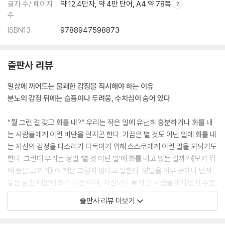
글자 수/ 페이지
약 12.4만자, 약 4만 단어, A4 약 78쪽
수
ISBN13
9788947598873
출판사 리뷰
일상에 끼어드는 불쾌한 감정을 직시해야 하는 이유
분노의 감정 뒤에는 슬픔이나 두려움, 수치심이 숨어 있다
“뭘 그런 걸 갖고 화를 내?” 우리는 작은 일에 유난히 흥분하거나 화를 내
는 사람들에게 이런 비난을 던지곤 한다. 가끔은 별 것도 아닌 일에 화를 내
는 자신의 감정을 다스리기 다독이기 위해 스스로에게 이런 말을 되뇌기도
한다. 그런데 우리는 정말 ‘별 것 아닌 일’에 화를 내고 있는 걸까? 《모기 뒤
에 숨은 코끼리》 이 책은 그렇지 않다고 말한다. 양말을 아무 곳에나 던져
놓는 남편 때문에 화가 나는 아내, 자신보다 늦게 온 사람들에게 먼저 주문
을 받는 웨이터에게 불같이 화를 내는 회사원, 퉁명스러운 말투로 전화를
출판사 리뷰 더보기
받는 친구 때문에 기분이 상해버린 남자의 이야기는 우리에게 너무나 일상
적이고 익숙한 감정이다. 저자는 이렇게 문득문득 몰려오는 불쾌한 기분을