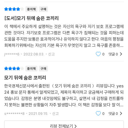
게 정말로 무엇이 필요한가’라는 질문을 집요하게 던진다. 잊었다고 생각
한 과거의 유물을 발견하는 과정은 쉽지 않다. 하지만 이 과거의 유물, 즉
종이책
구매
코끼리를 찾아가는 여정은 잊으려고 애쓴 자신의 훼손된 한 조각을 찾아가
[도서]모기 뒤에 숨은 코끼리
는 일이다. 따라서 ‘우리에게 정말로 무엇이 필요한가’라는 저자의 질문에
이 책에서 주요하게 설명하는 것은 자신의 욕구와 자기 보호 프로그램에
대한 우리의 대답은 ‘상처 입은 기억을 마음속에서 불러일으키는 일’이 되
관한 것이다. 자기보호 프로그램은 다른 욕구가 침해되는 것을 피하는데
어야 한다.
도움을 주지만 보통은 효과적이거나 유익하지 않다고 한다. 마음의 평정을
회복하기위해서는 자신의 기본 욕구가 무엇인지 알고 그 욕구를 존중하기
저자는 잘못된 자기보호 프로그램을 수정하고 내면의 평정을 되찾는 과정
위해 적절한 전략을 전개해야 한다고 말한다. 자신의 기본 욕구를 찾는 것
j******6
2022.08.03.
신고
0
댓글
0
을 자세히 보여줌으로써, 우리는 스스로의 약점에 매달릴 필요가 없으며,
이 얼마나 어려운
불쾌한 감정을 현실에 맞게 분류할 수 있고, 과거의 상처 때문에 모기를 코
종이책
구매
끼리로 만드는 일을 막는 방법을 배울 수 있다. 결국 저자가 우리에게 하고
싶은 말은 자신의 에너지를 자신이 진짜 원하는 곳에 적절히 분배하여 쓰
모기 뒤에 숨은 코끼리
라는 것이다. 다른 사람의 눈치를 보느라, 평판을 걱정하느라, 사람들에게
한국경제신문사에서 출판된 ＜모기 뒤에 숨은 코끼리＞ 리뷰입니다. yes
사랑받으려는 지상 목표를 위해 자신을 버려둔 채 살아가는 삶이 아니라,
24 홍보 문자 통해서 알게되었고, 제목이 특이하고 궁금해서 구매하게 되
자신의 진짜 욕구를 찾고 그것을 자신의 삶에 적용시켜 실현하며 사는 것,
었습니다. 감정은 분명 내것임에도 불구하고, 살면서 내 감정을 컨트롤하
그것이 저자가 우리에게 보여주고 싶은 길이자 이 긴 여정의 끝에 우리가
지 못하는 불편한 상황들이 자주 발생합니다. 이 책은 감정을 보다 잘 이해
도달할 종착지인 것이다.
하고 컨트롤 할 수 있도록 도와줍니다. 앞으로도 살면서 감정때문에 힘든
s********8
2021.09.15.
신고
0
댓글
0
날들이 분명 많겠지
리뷰 전체보기