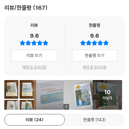
떨쳐버리려 애쓰지 말고 그 안에 감춰진 진짜 원인을 찾으라고 말한다. 그
리뷰/한줄평
167
원인은 과거 어딘가에 존재하며, 대부분 기억 속에서 거의 잊힌 경험의 층
아래에 감춰져 있다는 것이다.
리뷰
한줄평
모기 뒤에 감춰진 그 거대한 코끼리는 대부분 ‘여러 연령대에서 중요한 욕
9.6
9.6
구를 처리할 때 경험한 부정적 경험’에서 생겨난다. 즉 인간이 추구하는 ‘견
고한 유대관계, 인정과 존중, 동등한 대우와 공평함, 에로틱과 육체적 사
랑, 안전, 호기심’ 같은 기본욕구가 충족되지 않았거나 좌절되었을 때 이것
리뷰 쓰기
한줄평 쓰기
이 흔적으로 남아 사소한 일에 반복적으로 분노가 되는 것이다. 그렇기 때
문에 모기 뒤에 숨은 코끼리를 찾는 일은 나의 흔적을 찾는 일이기도 하다.
혜택 및 유의사항
혜택 및 유의사항
자기방어의 원인을 찾고 견고한 마음의 힘을 찾는 길
마음의 평정을 찾아주는 자아 성찰과 자기 훈련
10
더보기
저자는 모기의 침 뒤에 어떤 이야기가 숨어 있는지 심리학적으로 분석하는
동시에 어떻게 하면 우리가 스스로의 내면과 마주볼 수 있는지 방안을 제
4
시한다. 어린 시절에 느꼈던 모욕감이나 좌절감 그리고 억눌린 감정을 찾
리뷰
24
한줄평
143
아내서 이해하고 화해해야 나 자신은 물론이고 다른 사람을 더 깊이 이해
할 수 있는 것이다. 이를 위해 저자는 우리 내면의 코끼리에 접근할 수 있는