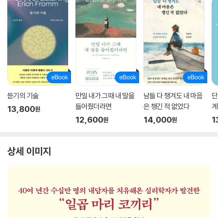
듣기의 기술
만일 내가 그때 내 말을
남들 다 챙겨도 내 마음
단
들어줬더라면
은 챙긴 적 없었다
계
13,800
원
12,600
14,000
1
원
원
상세 이미지